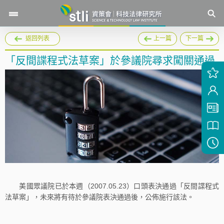
返回列表
上一篇
下一篇
「反間諜程式法草案」於參議院尋求闖關通過
美國眾議院已於本週（2007.05.23）口頭表決通過「反間諜程式
法草案」，未來將有待於參議院表決通過後，公佈施行該法。