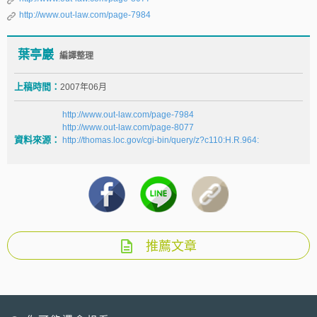
http://www.out-law.com/page-7984
葉亭巖
編譯整理
上稿時間：
2007年06月
http://www.out-law.com/page-7984
http://www.out-law.com/page-8077
資料來源：
http://thomas.loc.gov/cgi-bin/query/z?c110:H.R.964:
推薦文章