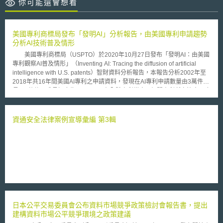
你可能還會想看
美國專利商標局發布「發明AI」分析報告，由美國專利申請趨勢
分析AI技術普及情形
美國專利商標局（USPTO）於2020年10月27日發布「發明AI：由美國
專利觀察AI普及情形」（Inventing AI: Tracing the diffusion of artificial
intelligence with U.S. patents）智財資料分析報告，本報告分析2002年至
2018年共16年間美國AI專利之申請資料，發現在AI專利申請數量由3萬件成
長至6萬件，成長幅度為100%，而在全體專利當中AI相關專利所占比率，也
由原本的9%成長至接近16%，顯示在AI技術研發創新與普及率的顯著成
長。 報告指出，自1950年圖靈（Alan Turing）提出「機器能否思
考？」問題以來，現今AI技術的發展已經達到連圖靈也會讚嘆的水準，AI技
資通安全法律案例宣導彙編 第3輯
術在發明領域的重要性益發提升，活躍於AI領域的發明人占全體專利權人的
比率也從1976年的1%提升到2018年的25%，在組織的發明專利上也呈現
相同的趨勢；除了美國銀行（Bank of America）、波音公司（Boeing）以
及奇異電子（General Electric）之外，前30大頂尖的AI公司都來自資通訊
領域，其中佔據首位者為擁有46,752項專利的IBM，其次為擁有22,076項專
利的微軟以及10,928項專利的Google，而AI技術的應用領域也更加多元，
並且與在地產業做結合，例如應用在奧勒岡州的健身訓練與設備以及北達科
他州的農業上。 USPTO指出，經由專利資料分析顯示AI技術的發展不
僅有顯著的成長，並逐漸與在地產業結合、落實在不同產業領域的多元應
日本公平交易委員會公布資料市場競爭政策檢討會報告書，提出
用，AI對於產業的影響力將不亞於電力或半導體，隨著AI領域發明人的顯著
建構資料市場公平競爭環境之政策建議
成長，未來將有更多AI技術在各領域的應用出現，而擴大AI影響力的關鍵在