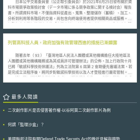
於發明者與公司能否成功將AI納入現有或新產品的功能、流程或服務之中。
日本公平交易委員會（公正取引委員会）於2021年6月25日發布關於資
料市場競爭政策檢討會（データ市場に係る競争政策に関する検討会）報告
書。所謂資料市場，不僅指資料從產出、蒐集、整理儲存（蓄積）、加工、
分析到利用等各階段的交易，尚包含向終端使用者提供相關商品或服務。其
類型包含企業經營所產出的「產業資料」（産業データ），以及與個人相關
的「個人資料」（personal data，原文為パーソナルデータ）。近年來，
數位平台型業者參與資料市場、活用資料經營相關商業活動的情形漸增。同
時，資料不同於傳統交易客體，具備以下特徵：（1）技術上容易複製；
列管高科技人員，政府加強有效管理西進的措施已漸顯露
（2）無法建立排他性佔有；（3）需透過累積與解析方能創造其價值；
（4）可藉由累積使用資料持續優化產品機能。而累積大量資料的數位平台
隨著去年（ 93 ）「臺灣地區人民法人團體或其他機構擔任大陸地區法
業者，亦可能藉此形成獨占、寡占、排除其他競爭者等。 基此，本報
人團體或其他機構職務或為其成員許可管理辦法」的公佈，加上行政院十月
告書針對此一競爭秩序現況，提出以下建議： 建構鼓勵新業者加入資料市
已將「敏感科學技術保護法」列為立法院第 6 屆第 2 會期優先審議法案，若
場的機制：應充分考量各潛在參與者之需求，同時留意利用資料之事業退出
是完成立法程序後，將同步對敏感科學技術以及人才登陸進行嚴密管制。
市場經營時，不應對使用該事業服務的個人造成不利益。 針對產出資料之
這項管理措施雖在於避免大陸不正當的挖角行為、國家核心技術及人才
行為建立獎勵機制，同時促進業界自由且易於取用資料。 區分各企業經營
外流等，但是截至目前為止，限制進出的高科技人才清單至今尚未公告；即
共通事項之協調領域、以及企業間各自專業化經營之競爭領域。就前者提供
便清單公告後，相信透過第三地進出等投機方式，政府在管理上應當會疲於
共通性指引與開放行政保有資料供利用，對後者則須管制妨害公平競爭之行
奔命，增加執行困難。政府發展高科技經濟理應建立「吸引留下」的環境，
最多人閱讀
為。 確保資料可攜性，與不同系統間的互通性（interoperability，原文為イ
而非以防堵心態限制人才登陸工作，如此只會加速人才的流失、國外人才或
ンターオペラビリティ），讓使用者容易轉換其所利用的平台服務。 優化
廠商來台工作或投資之意願降低，更遑論台灣永續發展的可能。
關於個資利用的說明義務內容，尤其針對平台在不知情下蒐集資料的情形，
二次創作影片是否侵害著作權-以谷阿莫二次創作影片為例
應額外規範業者採取相應配套措施，避免造成當事人不利益。 就數位平台
形成的市場寡占與資料獨占蒐集問題，可考量採取令其他業者能公平取用資
何謂「監理沙盒」？
料之措施。
美國聯邦法院有關Defend Trade Secrets Act的晚近見解與趨勢