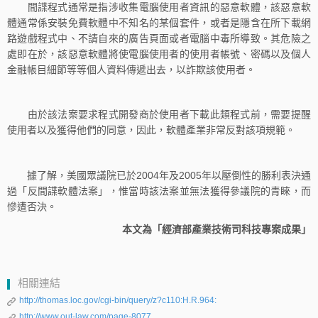
間諜程式通常是指涉收集電腦使用者資訊的惡意軟體，該惡意軟
體通常係安裝免費軟體中不知名的某個套件，或者是隱含在所下載網
路遊戲程式中、不請自來的廣告頁面或者電腦中毒所導致。其危險之
處即在於，該惡意軟體將使電腦使用者的使用者帳號、密碼以及個人
金融帳目細節等等個人資料傳遞出去，以詐欺該使用者。
由於該法案要求程式開發商於使用者下載此類程式前，需要提醒
使用者以及獲得他們的同意，因此，軟體產業非常反對該項規範。
據了解，美國眾議院已於2004年及2005年以壓倒性的勝利表決通
過「反間諜軟體法案」，惟當時該法案並無法獲得參議院的青睞，而
慘遭否決。
本文為「經濟部產業技術司科技專案成果」
相關連結
http://thomas.loc.gov/cgi-bin/query/z?c110:H.R.964:
http://www.out-law.com/page-8077