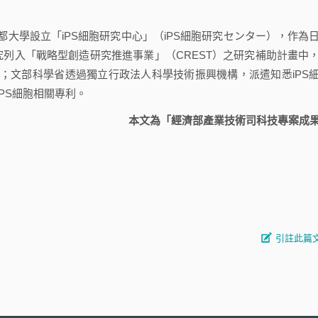
學設立「iPS細胞研究中心」（iPS細胞研究センター），作為
究列入「戰略型創造研究推進事業」（CREST）之研究補助計畫中
；文部科學省透過獨立行政法人科學技術振興機構，派遣知悉iPS
PS細胞相關專利。
本文為「經濟部產業技術司科技專案成
引註此篇