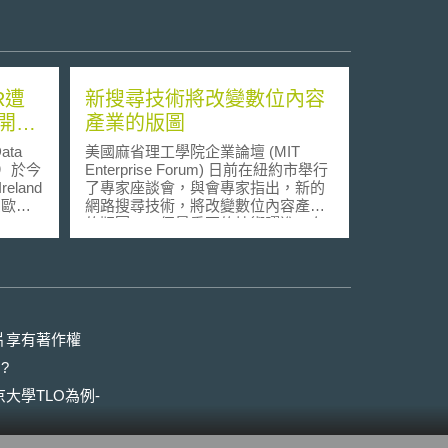
R遭
新搜尋技術將改變數位內容
開罰
產業的版圖
ta
美國麻省理工學院企業論壇 (MIT
PC）於今
Enterprise Forum) 日前在紐約市舉行
eland
了專家座談會，與會專家指出，新的
反歐盟
網路搜尋技術，將改變數位內容產業
ta
的版圖。一個最重要的技術躍進，在
PR）並處
於突破目前以文字為搜尋條件的限
制，未來，透過新的技術，使用者將
違反
可以圖像、聲音甚至影片來進行搜
尋。如此，數位內容產業的傳播將會
戶與非用
更具效率，整個產業的發展也會更迅
PR第
速，消費者也能更快速地享受到各種
片享有著作權
理目
數位內容。且讓我們拭目以待。
?
及該資
中又以
大學TLO為例-
其他關係
資」之相