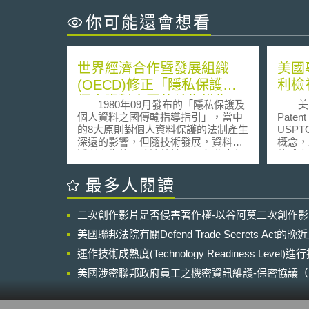
你可能還會想看
世界經濟合作暨發展組織
美國
(OECD)修正「隱私保護及
利檢
個人資料之國傳輸指導指
1980年09月發布的「隱私保護及
美國專利
引」
個人資料之國傳輸指導指引」，當中
Patent
的8大原則對個人資料保護的法制產生
USP
深遠的影響，但隨技術發展，資料傳
概念，啟動
遞所產生的風險遠較於1980年代來得
軟體專
複雜。2013年所發布的內容，風險管
PRP
理及為全球資料流通的互動性為兩大
中的專
最多人閱讀
主軸，因此，在指引中納入新的概
Patent
念，包含1.國家隱私策略：有效的隱
作，以
二次創作影片是否侵害著作權-以谷阿莫二次創作
私法制是不可或缺的，但在今日國家
CPR
應該將隱私保護放在更高的戰略位
管理的
美國聯邦法院有關Defend Trade Secrets Act
置、2.隱私管理程序：（以個人資
一步予
料）為核心服務的機制應系統化的保
運作技術成熟度(Technology Readiness Level)
會，希
護隱私、3.資料安全漏洞通知:涵蓋有
後，才
美國涉密聯邦政府員工之機密資訊維護-保密協議（Non-disc
權者及各別個體的通知。 在指引
減審查
NDA）之使用
第一章附件的第三部份-責任的履行，
也有類
增加資料控制者（data controller），
USP