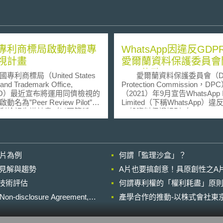
專利商標局啟動軟體專
WhatsApp因違反GDP
視計畫
愛爾蘭資料保護委員會
2.25億歐元
商標局（United States
愛爾蘭資料保護委員會（Da
 and Trademark Office,
Protection Commission，D
TO）最近宣布將運用同儕檢視的
（2021）年9月宣告WhatsApp Ir
名為”Peer Review Pilot”的
Limited（下稱WhatsApp）違
利檢視先導計畫（以下簡稱
一般資料保護規則（General Da
），該計畫並將與紐約大學進行
Protection Regulation，GD
利共同檢視計畫（Community
以高額裁罰。 DPC自2018年12
 Review Project (CPRP)）合
月起主動調查WhatsApp是否
確保軟體專利的品質。
GDPR下的透明化義務，包括
影片為例
何謂「監理沙盒」？
P乃是由紐約大學法學院設置及
WhatsApp透過其軟體蒐集用
網站，該網站允許技術專家進
戶的個人資料時，是否有依GD
的晚近見解與趨勢
A片也要搞創意！具原創性之A
以檢視並提供相關資訊的機
12條至第14條提供包括個資處
進行技術評估
望專利申請案在經過同儕檢視
何謂專利權的「權利耗盡」原則
的、法律依據等相關資訊，以
進一步送交官方審查，藉此縮
訊有無符合透明化原則等，其
losure Agreement,
產學合作的推動-以株式會社東京
程序的時間；而UPSTO的PRP
WhatsApp是否提供「如何與
似的運作概念，PRP計畫在
企業（如Facebook）分享個
TO開始進行官方的專利審查工作
關資訊為調查重點。 歷經長時間