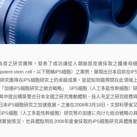
授為首之研究團隊，發表了成功讓從人類臉部皮膚採取之纖維母
uripotent stem cell，以下簡稱iPS細胞）之案例，展現出日本目前在iP
研究團隊在iPS細胞研究上的卓越成果，並認知到國際間在此領域
了「加速iPS細胞研究之總合戰略」（iPS細胞（人工多能性幹細胞）
其中提出構築整合日本全國之研究推動體制、投入充足之研究經費
iPS細胞研究之加速進展。之後在2008年3月18日，文部科學省
（iPS細胞（人工多能性幹細胞）研究等の加速に向けた総合戦略の
施情況，也具體點明在2008年度會採取的iPS細胞研究具體推