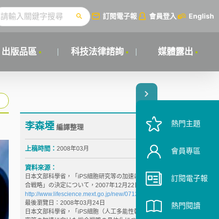
訂閱電子報
會員登入
English
出版品區
科技法律諮詢
媒體露出
熱門主題
李森堙
編譯整理
上稿時間：
2008年03月
會員專區
資料來源：
日本文部科學省，「iPS細胞研究等の加速に向けた総
訂閱電子報
合戦略」の決定について，2007年12月22日，
http://www.lifescience.mext.go.jp/new/071222.html
，
最後瀏覽日：2008年03月24日
熱門閱讀
日本文部科學省，「iPS細胞（人工多能性幹細胞）研