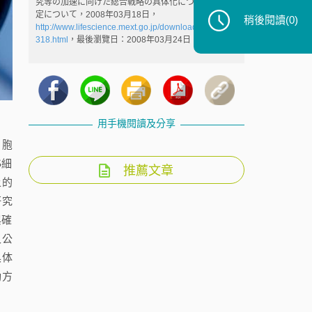
究等の加速に向けた総合戦略の具体化について」の策
定について，2008年03月18日，
稍後閱讀
(0)
http://www.lifescience.mext.go.jp/download/news/080
318.html
，最後瀏覽日：2008年03月24日
用手機閱讀及分享
細胞
S細
推薦文章
上的
研究
與確
又公
具体
動方