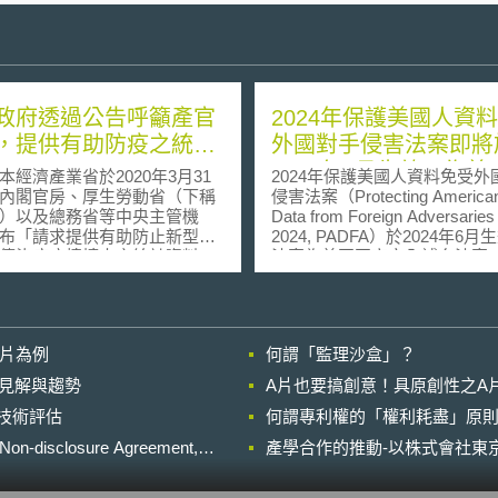
政府透過公告呼籲產官
2024年保護美國人資
，提供有助防疫之統計
外國對手侵害法案即將
2024年6月生效，為美
濟產業省於2020年3月31
2024年保護美國人資料免受外
料傳輸增加限制
內閣官房、厚生勞動省（下稱
侵害法案（Protecting American
）以及總務省等中央主管機
Data from Foreign Adversaries 
布「請求提供有助防止新型冠
2024, PADFA）於2024年6
傳染病疫情擴大之統計資料
法案為美國國家安全補充法案（H
コロナウイルス感染症の感染
815, the National Security
止に資する統計データ等の提
Supplemental）的一部分。
請）」公告（下稱本公告），
拜登在2024年4日24日簽署通
營平台及行動通訊等服務的業
安全補充法案以及該法案所包
影片為例
何謂「監理沙盒」？
供有助於形成防疫措施的相關
PADFA，而PADFA將於簽署日
料，如平台或電信服務使用者
發生效力。 PADFA禁止資料經紀人將
的晚近見解與趨勢
A片也要搞創意！具原創性之A
軌跡或服務使用紀錄。本公告
美國人民的敏感個資（personal
進行技術評估
，係使政府取得相關資料，掌
何謂專利權的「權利耗盡」原則
identifiable sensitive data
區的人員流動、群聚感染徵兆
定的外國對手國家，以及由這
losure Agreement,
產學合作的推動-以株式會社東京
險，對外提供精確資訊，進而
控制的實體，如公司等。 PADFA所指
現疫情，並即時擬定保持社交
之資料經紀人（data broker
防堵群聚感染蔓延等措施，以
以出售、授權、租賃、交易、