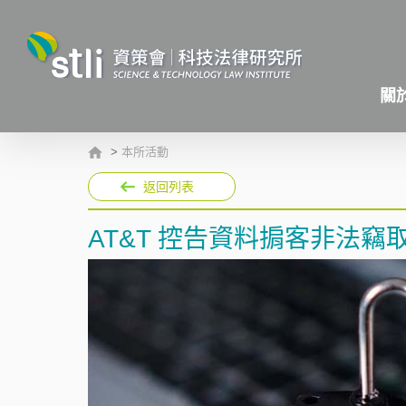
關
>
本所活動
返回列表
AT&T 控告資料掮客非法竊