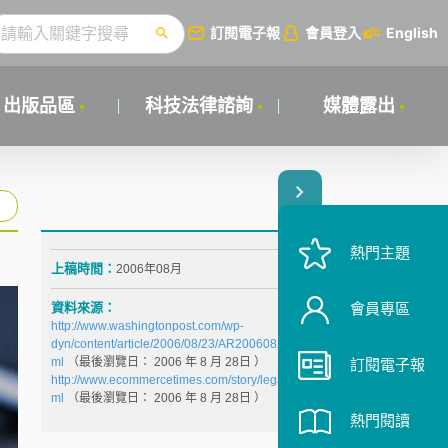
訂閱電子報
會員登入
English
出版品區
科技法律諮詢
媒體露出
熱門主題
上稿時間：
2006年08月
資料來源：
會員專區
http://www.washingtonpost.com/wp-
dyn/content/article/2006/08/23/AR2006082301683.ht
ml
（最後瀏覽日： 2006
年
8
月
28
日 ）
訂閱電子報
http://www.ecommercetimes.com/story/legal/52600.ht
ml
（最後瀏覽日： 2006
年
8
月
28
日 ）
熱門閱讀