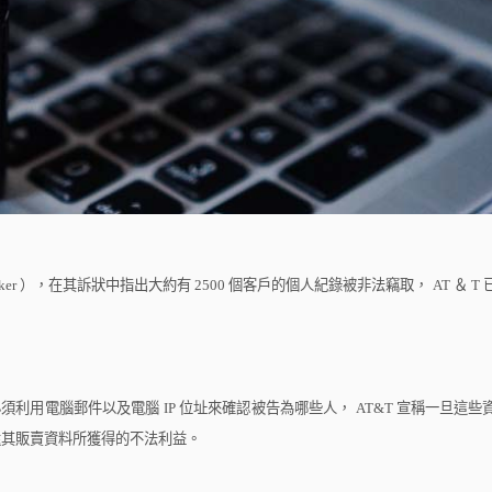
ker
），在其訴狀中指出大約有
2500
個客戶的個人紀錄被非法竊取，
AT
＆
T
必須利用電腦郵件以及電腦
IP
位址來確認被告為哪些人，
AT&T
宣稱一旦這些
還其販賣資料所獲得的不法利益。