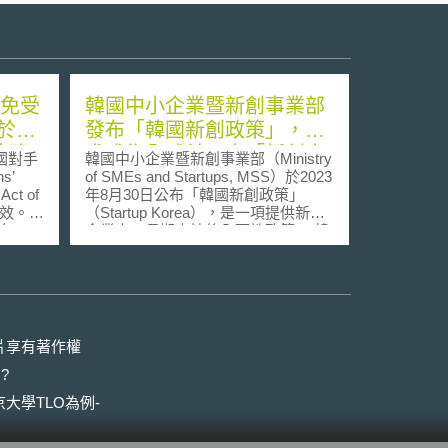
料免受
韓國中小企業暨新創事業部
於
發布「韓國新創政策」，力
中資
求成為全球前三大「新創企
國對手
韓國中小企業暨新創事業部（Ministry
業之國」
s’
of SMEs and Startups, MSS）於2023
Act of
年8月30日公布「韓國新創政策」
月生效。該
（Startup Korea），是一項提供新創
.R.
企業中、長期支持的全面性政策。 韓
國中小企業暨新創事業部部長李泳
美國總統
（LEE Young）指出，韓國新創生態
過國家
圈受政府積極推動創新創業政策以及
含的
鼓勵創業的大力支持不斷蓬勃發展。
後60天
而政府創新創業政策在面對近年來勢
洶洶的全球數位浪潮中，必須有所變
片享有著作權
ly
革創新，方足以因應現今數位經濟時
?
）傳輸到指
代下之產業轉型需求，從而在競爭激
些國家
烈的全球市場中勝出。 「韓國新創政
大學TLO為例-
策」提出三大重點策略： （1）超越
），是指
邊界（Beyond Boundaries）：MSS
轉讓、
將打造國際級的創業生態新系統，以