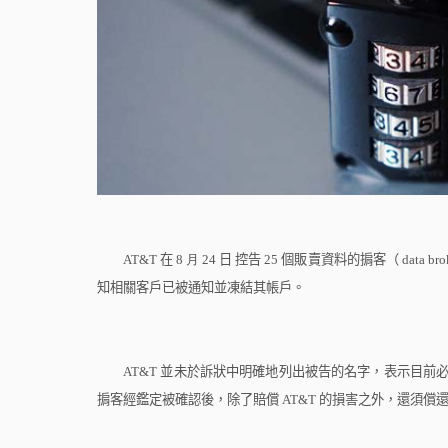
AT&T
在
8
月
2
4
日
控告
25
個販賣資料的掮客（
data bro
知相關客戶已被通知並凍結其帳戶。
AT&T
並未於訴狀中明確地列出被告的名字，表示目前
掮客經鑑定被確認後，除了賠償
AT&T
的損害之外，還須償