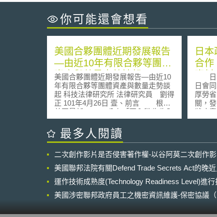
你可能還會想看
美國合夥團體近期發展報告
日本
—由近10年有限合夥等團體
合作
資產與數量走勢談起
資料
美國合夥團體近期發展報告—由近10
日本經
年有限合夥等團體資產與數量走勢談
日會同
起 科技法律研究所 法律研究員 劉得
厚勞省
正 101年4月26日 壹、前言 根據
關，發
美國最新 (2011) 公布「國內稅收收入
狀病毒
統計報告書」 (Internal Revenue
（新型
Service Statistics of Income Bulletin
拡大防
最多人閱讀
Fall 2011 Washington, D.C. )[1]顯示，
供の要
2000年至2009年間，美國有限合夥
請求經
二次創作影片是否侵害著作權-以谷阿莫二次創作
（Limited Partnership，LP）等合夥
者，提
團體在數量與資產分佈上，有重大改
統計資
美國聯邦法院有關Defend Trade Secrets Act
變，簡要分析說明如下。 貳、美國有
的移動
限合夥發展現況 一、各類合夥團體[2]
運作技術成熟度(Technology Readiness Level)
之目的
總體數量呈現穩定成長 查美國國
握各地
美國涉密聯邦政府員工之機密資訊維護-保密協議（Non-disc
稅局最新 (2011) 發表之統計資料發
及其風
NDA）之使用
現，至目前為止合夥團體仍就受到投
早期發
資者的青睞。至2009年為止，以合夥
距離、