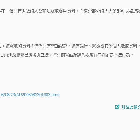
不在，但只有少數的人會非法竊取客戶資料，而這少部分的人大多都可以被追
。被竊取的資料不僅僅只有電話紀錄，還有銀行、醫療或其他個人敏感資料
目前州及聯邦已經考慮立法，將有關電話紀錄的欺騙行為判定為不法行為。
2006/08/23/AR2006082301683.html
引註此篇