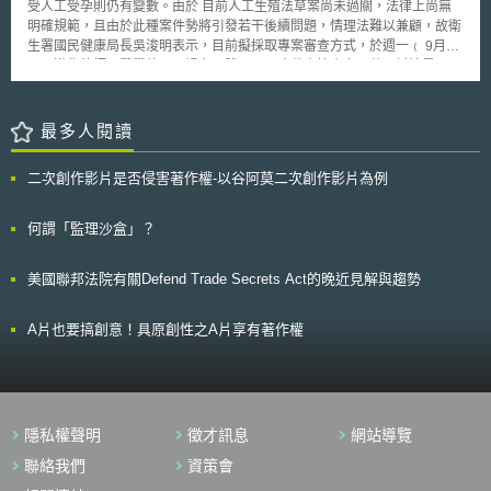
受人工受孕則仍有變數。由於 目前人工生殖法草案尚未過關，法律上尚無
下條件： 1.欲出口之半導體相關貨品在本次公告時，已可在美國商業市場銷
明確規範，且由於此種案件勢將引發若干後續問題，情理法難以兼顧，故衛
售。 2.欲出口之貨品在美國境內具有充足供應。 3.為銷往中國而生產的晶
生署國民健康局長吳浚明表示，目前擬採取專案審查方式，於週一﹙ 9月13
片，不會排擠全球晶圓代工產能，亦不會影響給美國最終使用人相同或更先
日﹚邀集律師、醫學倫理、婦女團體、不孕症代表等專家，共同討論是否同
進貨品的供應情形。 4.出口貨品須在美國境內接受獨立第三方實驗室檢測
意李幸育進行人工受孕。 在正式同意人工受孕之前，如果有醫師私下
（testing），加以確認貨品的技術能力與功能，如同出口人許可申請文件所
協助進行，衛生署將得以「其醫療行為違反醫學倫理」為由﹙醫師法第二十
述。 而在中國的收貨方，須已有充分的貨品安全管控程序。BIS此要求並未
五條﹚，依同法二十五條之一予以懲戒。至於衛生署長侯勝茂先前表示，要
最多人閱讀
同步放寬EAR既有的最終用途、最終使用人查核與流向管理標準。建議出口
檢討人工生殖法草案之具體內容，放寬「不孕夫妻而且雙方健在」的限制，
人於交易前、交易中與交易後，積極與供應鏈夥伴建立良好法遵機制。
吳浚明則坦承，此項指示的難度很高，因為目前連草案都還在等待立法院審
二次創作影片是否侵害著作權-以谷阿莫二次創作影片為例
查，如果等草案過了再行修正，退案修正一來一往間，將耗費相當時日，更
何況死後取精可否進行人工生殖之情形更屬複雜，預期難在短期之間獲得定
論。
何謂「監理沙盒」？
美國聯邦法院有關Defend Trade Secrets Act的晚近見解與趨勢
A片也要搞創意！具原創性之A片享有著作權
隱私權聲明
徵才訊息
網站導覽
聯絡我們
資策會