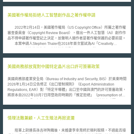
緣關係的親屬的發病可能性，或甚至是幾乎可以確定他們未來也會發病。此
時，醫師要提醒病患應該立即通知也有可能有此有缺陷基因的親屬，以期能
夠協助那些親屬接受預防治療或作更進一步的檢查，對潛在的健康問題有所
美國著作權局拒絕人工智慧創作品之著作權申請
準備。 然而，若是病患表示了反對的意思，例如病患是來自一個破碎
的家庭，和親屬的關係並不良好，或是基於其它個人的理由，所以不願意告
2022年2月14日，美國著作權局（US Copyright Office）所屬之著作權
知親屬相關有缺陷基因的風險時，則指南提醒醫師應該要自行衡量身為醫師
審查委員會（Copyright Review Board），做出一件人工智慧（AI）創作作
對於保護病患所需遵守的義務，以及協助保護他人免於嚴重傷害兩者之間孰
品不得申請著作權登記之決定，並聲明人類作者是著作權保護的必要前提。
輕孰重。此外，若經過醫師的判斷之後，決定要向那些親屬告知他們所可能
本案申請人Stephen Thaler在2018年首次嘗試為AI「Creativity
面對的健康風險時，醫師必須要採行不會透露病患身份的方式為之。
Machine」創作的藝術作品申請著作權登記，Stephen將Creativity Machine
當然此種基因檢測資訊的通知，引起了正反兩極的評價，反對者主張此舉將
列為作者，並聲明其因擁有該AI而得透過美國著作權法第201條（b）項的
嚴重侵害病患隱私權，也可能損害了醫師與病患間資訊保密的原理原則。唯
受雇著作原則（work for hire）取得前述作品之所有權，且得為此作品申請
贊成者則指出，許多的基因疾病，如亨丁頓舞蹈症、囊狀纖維化(Cystic
著作權登記。然而，Stephen提出的申請沒有成功，著作權局認為依著作權
美國商務部放寬對中國特定晶片出口許可簽審政策
fibrosis)、血友病(Haemophilia)、及乳癌(Breast cancer)等，都有著極高的
法及相關判例，非出自於人類所作之作品不應受著作權保障，而本案AI之創
遺傳性及致死率，透過此一機制所能達到的早期警告的效果，或可使得帶有
作作品亦無人類的創意性投入或干預。在Stephen提出兩次複審後，著作權
相同有缺陷基因的病患親屬，能夠對潛在的健康問題及早有所準備。且若該
美國商務部產業安全局（Bureau of Industry and Security, BIS）於美東時間
審查委員會在2022年做出機關最終決定，除重申僅人類之作品得受著作權
等親屬正要或未來要透過試管嬰兒取得下一代時，亦可在執行試管嬰兒的程
2026年1月14日公告修正《出口管制規則》（Export Administration
保障以外，更進一步表示無權利能力的AI無法簽訂契約，故無受雇著作原則
序中進行篩檢，防止下一代的人生繼續遭受此種有缺陷基因所帶來的疾病。
Regulations, EAR）對「特定半導體」出口至中國與澳門的許可簽審政策，
適用之可能。此外，著作權審查委員會亦指出受雇著作原則亦僅能表彰作品
將原本自2022年10月7日拜登政府時期的「推定拒絕」（presumption of
的所有權，並非作品是否得以受著作權保障之指標。 Stephen Thaler
denial）改為「逐案審查」（case-by-case review），並於美東時間2026
長年來不斷為AI之創作品爭取法律保護，除上述著作權外，其亦將名為
年1月15日生效。 本次修正將放寬「特定半導體」原先較難輸往中國的法規
DABUS的AI列為專利發明人，並以此就DABUS之發明在多個國家申請專
障礙，影響的貨品範圍包括先進運算類貨品，即總處理效能（Total
利，而澳洲聯邦法院在2021年7月做出全球首個認為AI可作為專利發明人的
Processing Performance）低於21,000，且動態隨機存取記憶體
情理法難兼顧，人工生殖法再掀波瀾
判決。
（DRAM）總頻寬低於6,500GB/s的先進晶片（NVIDIA H200、AMD
MI325X，或與NVIDIA H200同等級貨品）；以及較前述晶片規格與效能成
陸軍上尉連長孫吉祥殉職後，未婚妻李幸育終於順利取精，不過能否接
熟的貨品。 出口人適用本次修正之「逐案審查」許可簽審政策，須滿足以