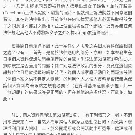
之一，乃是未經她同意即被其他人標示出該女子姓名，並放在臉書
(Facebook)上供人點閱、瀏覽的照片。但該州上訴法院並不同意這個
看法，其在判決中指出：目前並無任何法律要求他人必須先取得該女
子之同意後才能對之攝相，並上傳至臉書或其他網站；此外亦無任何
法律規定其他人不得將該女子之姓名標示(tag)於這些照片上。
暫撇開其他法律不談，此一案件引人思考之與個人資料保護相關
之處至少有二：首先，是關於法律適用的部分，亦即，如本案發生在
日後個人資料保護法開始施行後的台灣，則該法第51條第1項(註1)之
排除規定是否適用的問題；其二則是法律政策的部分，究竟在這個資
訊數位化且易於搜尋的網路時代，為個人或家庭活動目的而毫無設限
（例如本案之供不特定人瀏覽）的利用他人之個人資料是否確無為保
護個人資料為著眼點之規範必要？（在肯塔基州這個案子裡，此一
「無規範」的結果或許是正面的，但在其他的許多狀況，可能並非如
此。）
註1：個人資料保護法第51條第1項：「有下列情形之一者，不適
用本法規定：一、自然人為單純個人或家庭活動之目的，而蒐集、處
理或利用個人資料。二、於公開場所或公開活動中所蒐集、處理或利