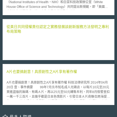
（National Institutes of Health，NIH）和白宮科技政策辦公室（White
機會。 二、限制監管範圍：任何AI監管法規實施前，應進行成本效益分析，
House Office of Science and Technology）共同提出新規範，即「美國政
且機關間應溝通合作，建立靈活的監管框架，避免重複規範導致限制監管範
府對生物科學雙重用途研究與考量的機構監督政策」（United States
圍擴大。 三、推廣可信賴的AI：應考慮公平性、非歧視性、透明性、安全性
Government Policy for Institutional Oversight of Life Sciences Dual Use
之要求，促進可信賴的AI。 這份指南在發佈後有60天公開評論期，之
Research of Concern），旨在加強由聯邦預算補助的生物雙重用途研究
後將正式公布實施。白宮表示，這是全球第一份AI監管指南，以確保自由、
（Dual Use of Research）安全性。 前述生物科技研究中的生物雙重
從美日共同侵權責任認定之實務發展談創新服務方法發明之專利
人權、民主等價值。
用途研究，意指以增進公共衛生、國家安全、農業、環境等為主旨的生命科
布局策略
學研究之外，尚有其他具殺傷力或致命性的合法研究，例如合成病毒、除草
劑等。早於2013年，美國白宮即已開始實施「美國政府對生物科學雙重用
途研究與考量的監督政策」（United States Government Policy for
Oversight of Life Sciences Dual Use Research of Concern），惟本次另以
機構為主要規範對象。而作成新規範之重點分述為三如下： 1.原先以補助單
位（通常為國家衛生研究院），為具危險性生物研究案為監督、責成單位，
現將該監督責任歸屬移轉至取得相關補助的科學家、大學或研究機構。 2.從
事相關具危險性生物研究之科學家，必須通報其所屬機構，並且須召開審查
A片也要搞創意！具原創性之A片享有著作權
委員會評估相關風險，亦須通知聯邦層級的補助單位。此外，該科學家與其
機構必須提交一份風險防範之計畫書，例如建立生物安全等級（biosafety
rating）較高的實驗室等。 3.違反相關規範之受補助對象，將面臨中止、限
A片也要搞創意！具原創性之A片享有著作權 科技法律研究所 2014年04月
制或終止補助之處分，甚至失去申請未來聯邦補助單位所補助一切與生命科
20日 壹、事件摘要 99年7月北市知名成人光碟店，以每片10元至20元
學相關研究補助的機會。
買進盜版的無碼、有碼Ａ片，再以25元至50元轉售牟利，同年8月檢警查扣
一萬一千三百片，且幾乎都是日本色情影片，引發日本Ａ片商聯合跨海提
告。 檢方認定部分露點Ａ片屬猥褻物品，部分沒露點Ａ片侵犯日本片
商著作權，分依違反《著作權法》及散布販賣猥褻物品罪起訴，但台北地院
根據88年的最高法院判決要旨，認為Ａ片違反公序良俗，不受《著作權法》
保護，僅依販賣猥褻物品罪判處六個月有期徒刑。 檢方上訴智慧財產
最多人閱讀