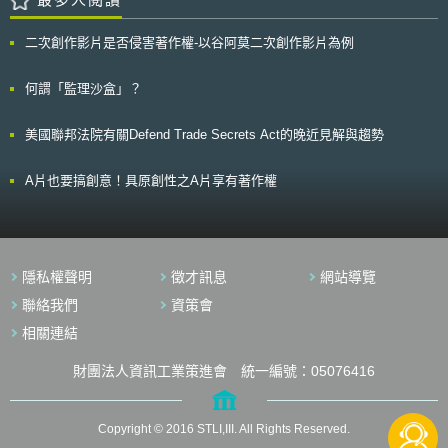
法院後，合議庭隨機挑16部Ａ片，由台大教授黃銘傑鑑定，鑑定認為其中3
部有碼Ａ片未抄襲，而係導演透過講故事來表達想法，且拍攝手法、情節設
二次創作影片是否侵害著作權-以谷阿莫二次創作影片為例
計及情慾表現，均有其構思及獨特性，已屬具原創性的著作，遂改判違反
《著作權法》及販賣猥褻物品罪。 貳、重點說明 一、88年最高法院台上字
第250號判決 本案原審法院認為A片不能享有著作權，主要是採納最高
何謂「監理沙盒」？
法院88年度台上字第250號刑事判決之見解，該判決指出：著作權法第3條
第1款所稱著作，係指屬於文學、科學、藝術或其他學術範圍之創作，色情
美國聯邦法院有關Defend Trade Secrets Act的晚近見解與趨勢
光碟片不屬之。蓋著作權法之立法目的除在保障個人或法人智慧之著作，使
著作物為大眾公正利用外，並注重文化之健全發展，故有礙維持社會秩序或
違背公共利益之著述，既無由促進國家社會發展，且與著作權法之立法目的
A片也要搞創意！具原創性之A片享有著作權
有違，基於既得權之保障仍需受公序良俗限制之原則，是以，色情光碟片非
屬著作權法所稱之著作，自不受著作權法不得製造或販賣等之保障。
當年這項判決的背景是因為有人向日本A片商購得台灣地區之發行權後，以
刑事訴訟手段到處對錄影帶出租店取締侵害，獲取不當暴利，全國錄影帶出
租店哀鴻遍野。對於業者以A片為威脅獲取暴利之工具，顯與國民情感相
隱私權聲明
徵才訊息
網站導覽
違，最高法院釜底抽薪之計，就是讓A片不受著作權法保護，業者就無法為
惡[1]。 二、智慧財產法院101年刑智上易字第74號判決 103年2月20
聯絡我們
資策會
日，智慧財產法院101年刑智上易字第74號判決認為國外具原創性的色情
相關連結
片，應受國內著作權保障，判決理由節錄如下： （一）人民表現自由之基
本權利受憲法保護 按人民有言論、講學、著作及出版之自由，憲法第
財團法人資訊工業策進會 統一編號：05076416
11條定有明文。我國修正前之著作權法係採註冊保護主義，必須經登記程
序，始得取得著作權，不符憲法保護言論與著作自由之本旨，修正後改採創
作保護主義，避免出版品主管機關動輒依據88年1 月25日廢止之出版法第
32條第3 款之規範[2]（妨害風化），禁止猥褻出版品之出版。且違反公序良
Copyright © 2016 STLI,III. All Rights Reserved.
俗之著作，並非著作權法第9 條規定之消極取得著作權之要件。準此，本院