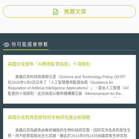
推薦文章
你可能還會想看
美國白宮發佈「AI應用監管指南」十項原則
美國白宮科技政策辦公室（Science and Technology Policy, OSTP）
在2020年1月6日公布了「人工智慧應用監管指南（Guidance for
Regulation of Artificial Intelligence Applications）」，提出人工智慧（AI）
監管的十項原則，此份指南以聯邦機構備忘錄（Memorandum for the
Heads of Executive Departments and Agencies）的形式呈現，要求政府
機關未來在起草AI監管相關法案時，必須遵守這些原則。此舉是根據美國總
統川普在去（2019）年所簽署的行政命令「美國AI倡議」（American AI
Initiative）所啟動的AI國家戰略之一，旨在防止過度監管，以免扼殺AI創新
美國白宮對具危險性的生物研究提出新規範
發展，並且提倡「可信賴AI」。 這十項原則分別為：公眾對AI的信任；
公眾參與；科學誠信與資訊品質；風險評估與管理；效益與成本分析；靈活
美國白宮為避免由聯邦補助的生物科技研究案，因研究涉及具危險性生
性；公平與非歧視；揭露與透明；安全保障；跨部門協調。旨在實現三個目
物，而不經意製造出生化武器，繼此於2014年9月24日由國家衛生研究院
標： 一、增加公眾參與：政府機關在AI規範制定過程中，應提供公眾參與之