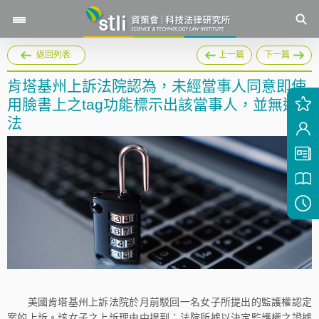
返回列表
上一篇
下一篇
肯塔基州上訴法院認為，未經當事人同意即使
用臉書上之tag功能標示出該當事人，並無違
法
美國肯塔基州上訴法院於月前駁回一名女子所提出的監護權認定
案的上訴。該女子之上訴理由中提到：法院所據以決定監護權之證據