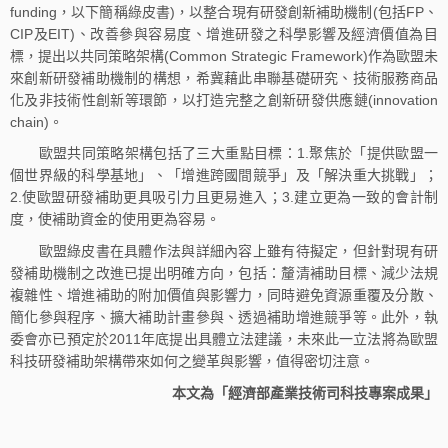
funding，以下簡稱綠皮書)，以整合現有研發創新補助機制(包括FP、
CIP及EIT)、改善參與容易度、增進研發之科學影響及經濟價值為目
標，提出以共同策略架構(Common Strategic Framework)作為歐盟未
來創新研發補助機制的構想，希冀藉此串聯基礎研究、技術服務商品
化及非技術性創新等環節，以打造完整之創新研發供應鏈(innovation
chain)。
歐盟共同策略架構包括了三大重點目標：1.聚焦於「提供歐盟一
個世界級的科學基地」、「增進跨國間競爭」及「解決重大挑戰」；
2.使歐盟研發補助更具吸引力且更易進入；3.建立更為一致的會計制
度，使補助資金的使用更為容易。
歐盟綠皮書在具體作法與詳細內容上雖有待擬定，但針對現有研
發補助機制之改進已提出明確方向，包括：釐清補助目標、減少法規
複雜性、增進補助的附加價值與影響力，同時避免資源重覆及分散、
簡化參與程序、擴大補助計畫參與、透過補助增進競爭等。此外，執
委會亦已預定於2011年底提出具體立法建議，未來此一立法將為歐盟
科技研發補助架構帶來如何之變革與影響，值得密切注意。
本文為「經濟部產業技術司科技專案成果」