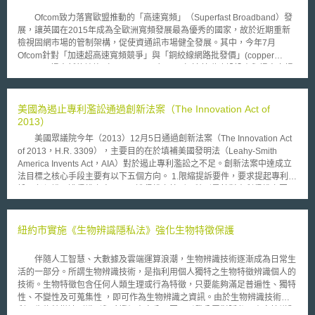
以往相較變動不大。值得注意的是，瑞士已連續5年位居第一，英國則從4年
Ofcom致力落實歐盟推動的「高速寬頻」（Superfast Broadband）發
前的第8位躍升至第2位。英國的智慧財產權部長說：「產出優秀的科研成果
展，讓英國在2015年成為全歐洲寬頻發展最為優秀的國家，故於近期重新
向來是英國的優良傳統，英國人口比率佔不到世界1%，但發表頂尖的研究
檢視固網市場的管制架構，促使資通訊市場健全發展。其中，今年7月
成果佔16%，卓越的科研是英國躍升國際創新排名第2位的主要原因。英國
Ofcom針對「加速超高速寬頻競爭」與「銅絞線網路批發價」(copper
政府致力於創新研發、為新創提供足夠的智慧財產權保護、支持新創產
network)提出新的諮詢（Consultation），以加速基礎建設投資與提高市場
業。」其後依次為：瑞典、荷蘭、美國、芬蘭、新加坡、愛爾蘭、盧森堡和
競爭，讓消費者取得合理資、通訊服務。 在加速超高速寬頻市場競爭
丹麥。亞洲國家中只有新加坡進入前10名。 該份報告顯示，在創新質
上，Ofcom除了要求Openreach面對其他競爭者要求協助安裝、維修BT的
量方面，其中美國和英國保持領先，主要是因為其擁有世界級的大學；接著
網路時，必須加快速度與品質外，BT與其他網路業者所簽訂的「批發契
美國為遏止專利濫訟通過創新法案（The Innovation Act of
是日本、德國和瑞士。在創新質量上得分較高的中等收入經濟體則有中國、
約」（Wholesale Contract），時限亦從現行1年縮短至1個月，以增加公平
2013）
巴西和印度。 為了支持全球創新討論、指引各項政策、強調良好的作法，
性。除此之外，消費者目前在更換高速寬頻業者時，新業者皆須付
需要利用相關指標對創新和相關政策表現進行評估。全球創新指數創造出一
美國眾議院今年（2013）12月5日通過創新法案（The Innovation Act
Openreach 50歐元轉換費，但這筆費用卻通常轉嫁至消費者，故Ofcom未
種環境，即是使這些相關創新因素得到持續評估，其特色列舉如下： 1. 141
of 2013，H.R. 3309），主要目的在於填補美國發明法（Leahy-Smith
來將降其至10~15歐元，降低民眾負擔。Ofcom這次要求BT合理化服務品質
個國家的現況介紹，包括根據79項指標所得出之數據、排名與優勢情形。
America Invents Act，AIA）對於遏止專利濫訟之不足。創新法案中達成立
與費用，摒棄對光纖租用進行價格管制，其原因在於BT確實受到Virgin
2. 根據30多個國際公私部門指標所得出的79個數據表，其中55個是可靠數
法目標之核心手段主要有以下五個方向。 1.限縮提訴要件，要求提起專利訴
Media與其他業者的競爭、以及防範管制後BT不願再進行鋪設光纖之可能。
據，19個是綜合指標，5個是問卷調查。 3. 公開透明且可複製的計算方法，
訟，必須說明遭侵權之商品以及遭侵權之情形，特別是針對專利侵權之因果
這種透過降低消費者轉換網路服務業者之門檻，促進高速寬頻普及的方式是
其中每個指數排名（全球創新指數、產出和投入分項指數）有90%的置信區
關係的說明，以不實施專利主體（Non-practice Patents Entity，NPE）不
否可行，則須待進一步的觀察。 另一方面，在銅絞線的批發價上，
間，加上對影響每年排名的因素進行分析。 2015年全球創新指數是以兩個
生產製造專利產品之特性遏止其專利濫訟。 2.訴訟費用的轉移，將相關成本
Ofcom依據固網接取市場諮詢(Fixed Access Market Review Consultation)
分項指數的平均值計算。創新投入分項指數衡量的是顯現出創新活動的國家
轉移至敗訴方，並加諸合理之賠償費用。直接以訴訟成本之轉嫁來影響訴訟
紐約市實施《生物辨識隱私法》強化生物特徵保護
之結果，證明BT在寬頻市場仍具有顯著市場力量(Significant market
經濟因素，這些因素共分為五大類：(1)機構，(2)人力資本與研究，(3)基礎
意願，然而此舉是否造成真正之專利所有者保護自身專利之障礙仍須觀察個
power)，故將對銅絞線批發價重新審議。目前，Ofcom在批發服務之價格上
設施，(4)市場成熟度，和(5)商業成熟度。「創新產出分項指數」是由創新
案。 3.延遲證據開示，避免證據開示過早影響判決之結果。 4.要求專利所有
限，將透過消費者物價指數（Consumer price Index ,CPI）取代過去的零售
伴隨人工智慧、大數據及雲端運算浪潮，生物辨識技術逐漸成為日常生
成果的實際創新產出為證，分為兩大類：(6)知識與技術產出及(7)創意產
者持續針對所有之專利進行資訊更新，使專利所有權透明化，以揭露NPE藉
物價指數（Retail Price Index , RPI），讓全迴路（Fully unbundled
活的一部分。所謂生物辨識技術，是指利用個人獨特之生物特徵辨識個人的
出。
由空殼公司進行濫訟之行為。 5.創新法案另試圖使專利產品之實際製造商代
line）、分享式迴路（Shared unbundled line），或是批發線路出租
技術。生物特徵包含任何人類生理或行為特徵，只要能夠滿足普遍性、獨特
替消費者面對專利侵權時相關產品之訴訟。 而眾議院通過創新法案的
（wholesale line rental）之接取費用皆可降低，讓消費者可獲得更為合理
性、不變性及可蒐集性 ，即可作為生物辨識之資訊。由於生物辨識技術能
同時，參議院也有相類似的平行立法提案，稱為專利透明化與改進法案
的價格。 Ofcom於今年10月提出年度「基礎設施報告」
利用生物特徵達到識別與驗證個人身分，因而引發公眾對隱私、資安等議題