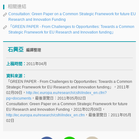
相關連結
Consultation: Green Paper on a Common Strategic Framework for future EU
Research and Innovation Funding
「GREEN PAPER - From Challenges to Opportunities: Towards a Common
Strategic Framework for EU Research and Innovation funding」
石興亞
編譯整理
上稿時間：
2011年04月
資料來源：
「GREEN PAPER - From Challenges to Opportunities: Towards a Common
Strategic Framework for EU Research and Innovation funding」，2011年
02月09日，
http://ec.europa.eu/research/csfri/index_en.cfm?
pg=documents
，最後瀏覽日：2011年05月02日
Consultation: Green Paper on a Common Strategic Framework for future
EU Research and Innovation Funding，2011年02月09日，
http://ec.europa.eu/research/csfri/index_en.cfm
，最後瀏覽日：2011年05月
02日