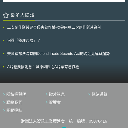
（The Patent Transparency and Improvement Act of 2013，S. 1720）。
（Infrastructure Report update）。其中，在固網建設的發展上，無論是高
的關注。 對此，紐約市於2021年7月21日也開始正式施行《生物辨識
比較參眾兩院之法案版本後，可以發現兩者立法目的以及採取的手段均類
速寬頻使用度、或是網路總流量，皆較2012年成長。因此，Ofcom是否可
隱私法》（biometric privacy act） ，期能藉由限制業者利用生物辨識技術
似，主要都集中在於資訊的透明化以及訴訟成本的轉嫁，試圖藉由除去專利
透過降低銅絞線的批發價、以及降低消費者轉換服務業者門檻的方式，提升
以及賦予消費者訴訟權利作法，促成隱私權的週全保障。 該法主要有
最多人閱讀
訴訟有利可圖的情形遏止專利濫訟的現象，但是參議院版本之法案是否真的
高速寬頻涵蓋率與網路品質，讓消費者的需求得以滿足，將是英國資通訊環
三大部分： 一、規範生物辨識資訊範圍，包含但不限於（1）視網膜或虹膜
能夠達到遏止專利濫訟之情形受到各界更多的爭議。
境未來發展的關鍵。
掃描（2）指紋或聲紋（3）手或臉部立體掃描或是其他可用於識別之特徵。
二次創作影片是否侵害著作權-以谷阿莫二次創作影片為例
就前開生物特徵，要求業者應在所有消費者入口處放置清晰顯眼的標誌，搭
配簡單易懂方式揭露其蒐集、保留、儲存消費者生物辨識資訊行為。同時，
也明文禁止業者將消費者生物辨識資訊以販賣、租賃、交易或是分享方式交
何謂「監理沙盒」？
換任何相關價值或利益。 二、提供受侵害之消費者訴訟權與法定賠償請求
權。但是，就單純未符合揭露要求之業者，該法給予30天的補救期間，要求
美國聯邦法院有關Defend Trade Secrets Act的晚近見解與趨勢
消費者應於起訴前30天通知業者改善，一經改善即不得再起訴。 三、闡明
政府相關部門不適用本法。金融機構、業者與執法部門共享生物辨識資訊，
以及單純以影像、圖像蒐集而未分析識別情形則豁免揭露規範。 綜
A片也要搞創意！具原創性之A片享有著作權
上，紐約市於該法創設訴訟權、法定賠償數額及豁免事由，預料將會是紐約
市企業隱私保護政策重要指標，而值得我們繼續關注其發展與影響。
隱私權聲明
徵才訊息
網站導覽
聯絡我們
資策會
相關連結
財團法人資訊工業策進會 統一編號：05076416