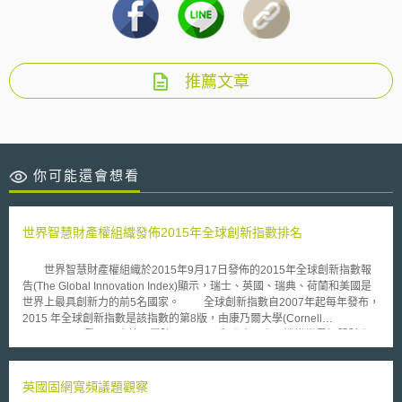
推薦文章
你可能還會想看
世界智慧財產權組織發佈2015年全球創新指數排名
世界智慧財產權組織於2015年9月17日發佈的2015年全球創新指數報
告(The Global Innovation Index)顯示，瑞士、英國、瑞典、荷蘭和美國是
世界上最具創新力的前5名國家。 全球創新指數自2007年起每年發布，
2015 年全球創新指數是該指數的第8版，由康乃爾大學(Cornell
University)、歐洲工商管理學院(INSEAD)和聯合國專門機構世界智慧財產
權組織（WIPO）共同發布，現已成為重要的評比基準，為全球國家競爭力
與政策發展重要項目。世界智慧財產權組織總幹事Francis Gurry在當天的新
聞發佈會上說：「每個國家都必須找到最佳的政策組合，以調整其經濟內部
英國固網寬頻議題觀察
創新與創造的潛力」。從整體觀看，今年前25位排名都是高收入經濟體，與