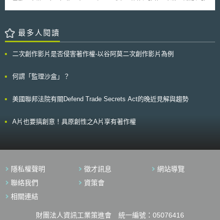
風險問題，目前在歐盟已開始有問題意識，歐盟也嘗試思考是否可能藉由綠
震驚了音樂工會，如此一來，西班牙一千六百萬的網路使用者將可透過網路
交易，主要是由企業自行參與，根據排放量與發電效率，免費發放排放配
色認證制度之建立，確保非以永續方式製造的生質燃料，不得進入歐盟市
交換音樂而不會受到處罰。西班牙唱片工會聯盟 Promusicae 表示，他將對
額，再逐年減少配額。並於2028年導入賦課金制度（碳稅），針對化石燃
場；其他打算跟進的歐洲國家，則正在觀察荷蘭的作法。
此項判決提起上訴。 由於歐洲不同的法律規定，關於分享檔案的訴訟
料進口業者，先課以較低的稅，再逐漸增加。 三、拓展國際戰略
也會因不同國家而有極大的差異。然而，大多數的歐洲國家傾向對此處以較
最多人閱讀
由於各國紛紛推出碳中和政策，日本有必要為世界的脫碳做出貢獻，故針對
高的刑罰。就同為歐盟成員的芬蘭而言，上週便有 22 人因為非法分享電
全球面向，將確立環保產品的國際評估標準方法，以及評估企業溫室氣體排
影、音樂遊戲及軟體而被處以 427,000 歐元。 至於西班牙此項為個人
放量之削减，建構相關減排制度。而針對亞洲部分，日本作為技術開發的領
二次創作影片是否侵害著作權-以谷阿莫二次創作影片為例
用途而下載音樂之行為，據其司法院院長指出，則有待立法修正解決。
導者，則提供東南亞相關能源投資，活用國際協力銀行（JBIC）和日本出口
和投資保險組織（NEXI）等進行公共的金融支援。 四、全體社會邁向GX
何謂「監理沙盒」？
為協助化石燃料相關產業轉型成低碳產業，並確保在轉型過程中勞動力
移動，將推動公正轉型，以保障國民生活，並針對中小企業一起推行GX，
提供相關諮詢及排放量計算之節能診斷等措施，協助中小企業進行脫碳。
美國聯邦法院有關Defend Trade Secrets Act的晚近見解與趨勢
A片也要搞創意！具原創性之A片享有著作權
隱私權聲明
徵才訊息
網站導覽
聯絡我們
資策會
相關連結
財團法人資訊工業策進會 統一編號：05076416