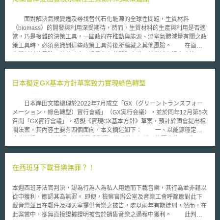
導體產業中極重要的靜電放電防護與輸出入單元電路設計（I/O Circuit
Design）相關專利，搭配交通大學電子工程系靜電放電防護專利，公開徵
面對解決氣候變遷及尋找替代石化能源的全球性問題，生質材料
求專屬授權廠商。 ESD專利組合專屬授權說明會訂7月21日上午9時30
（biomass）的開發與利用深受期待，然而，生質材料的生產與利用是否適
分於工研院竹東中興院區9館010室召開，內容包括專屬授權競標規則、專
當，乃是複雜的決策工具，一國政府在推動與能源、溫室氣體減量有關之政
利組合及專屬授權契約內容介紹，並隨即開放通訊投標，結標日為9月23
策工具時，必須意識到這些政策工具背後所蘊藏之其他風險。 在面對
日。
生質材料的風險，荷蘭政府可謂最先有此問題意識，並嘗試在提出政策工具
時盡可能作妥適規劃的先進國家之一。荷蘭是歐洲最大的棕櫚油進口國，以
棕櫚油製成的產品在荷蘭超市到處可見，部分棕櫚油也用於能源供應，荷蘭
甚至有業者打算興建專門使用棕櫚油運轉的電力供應站（power
日本擬定GX基本方針草案致力實現綠色轉型
stations）。 為確保利用棕櫚油及其他生質材料所開發新能源符合環境
永續經營的目的，荷蘭政府已研議在相關的政策措施中，導入生質材料應符
日本岸田文雄總理於2022年7月成立「GX（グリーントランスフォー
合永續性的標準；而為落實此一政策構想，荷蘭政府委託智庫Cramer
メーション，綠色轉型）實行會議」（GX実行会議），並於同年12月第5次
Commission（該委員會以其主席Jacqueline Cramer的姓為名，Cramer女
召開「GX實行會議」，初擬《實現GX基本方針》草案，預計於國會提出相
士更在2007年2月成為荷蘭環境部長）進行相關研究。Cramer
關法案，其內容主要有四個面向，本文摘述如下： 一、以能源穩定供
Commission在今年4月向荷蘭政府正式提出「檢測生質材料是否符合永續
應為前提 由於受到烏俄戰爭影響，導致能源短缺，為因應此一現況，
性之架構報告」（Testing Framework Report for Sustainable Biomass），
日本將透過轉換製造業之原料及燃料，推動節能、並以再生能源作為主要電
報告中提出發展生質燃料可能涉及的六大永續性議題分別：溫室氣體排放、
力來源。鑒於核電具有穩定輸出之特徵，將強化活用核電新措施，特別是將
與食物及其他運用領域之衝突、生物多樣性、環境、經濟繁榮、社會福祉；
針對核電運轉年限部分進行修正。同時導入氫、氨之元素，用於發電、運
在西班牙下載音樂無罪？！
報告除針對此六大議題分別提出永續性思考外，並建議透過追蹤系統
輸、產業等領域，以提高自給率及應對可再生能源的輸出變動，有助於穩定
（track-and-trace system）對作物從種植到成為電廠生產生質燃料的整個
供給。 二、成長型碳定價構想之執行 為了達成國際公約和強化日
過程予以監控，並對生質燃料公布嚴格的進口標準，作為生質燃料的作物，
本週西班牙法官判決，認為行為人為私人用途而下載音樂，其行為並非藉以
本產業競爭力，將採取以下措施： 1.為了綠色轉型，將於2023年發行
其栽種方式必須經認證是不破壞環境，或所釋出的溫室氣體比節省得多，始
從中獲利，應認其為無罪。 即便，檢察官辦公室及音樂工會呼籲應對此下
規模約20兆日圓之GX經濟移行債（GX経済移行債，暫稱），作為前期GX
得進口。Cramer Commission並建議荷蘭政府設定在2020年前進口永續來
載音樂並且在郵件及聊天室提供音樂之被告，處以兩年有期徒刑，然而，在
投資之資金來源，將募集之資金優先投資於具備產業競爭力或經濟成長潛
源的生質材料，並建議在此之前應有過渡措施。 關於生質燃料的環境
此案當中，卻無直接證據證明被告於銷售音樂之過程中獲利。 此判決
力、能削減排放量之企業為對象。 2.預計於2023年分階段試行碳排放