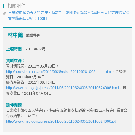
相關附件
日米欧中韓の五大特許庁、特許制度調和を初議論～第4回五大特許庁長官会
合の結果について
[ pdf ]
林中鶴
編譯整理
上稿時間：
2011年07月
資料來源：
智財情報局，2011年06月28日，
http://news.braina.com/2011/0628/rule_20110628_002____.html
，最後瀏
覽日：2011年07月04日
経済産業省，2011年06月24日
http://www.meti.go.jp/press/2011/06/20110624006/20110624006.html
，最
後瀏覽日：2011年07月04日
延伸閱讀：
日米欧中韓の五大特許庁、特許制度調和を初議論～第4回五大特許庁長官会
合の結果について，
http://www.meti.go.jp/press/2011/06/20110624006/20110624006.pdf