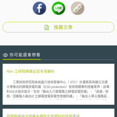
推薦文章
你可能還會想看
Nbn 工研院將釋出百多項專利
工業技術研究院系統晶片技術發展中心（ STC）計畫將其與國立交通
大學推出的靜電放電防護（ESD protection）技術相關專利授權業界，該專
利以6大組合區分，包含「輸出入介面電路之靜電放電防護」、「高速／射
頻／混壓輸入輸出IC之靜電放電與電性栓鎖防護」、「輸出入單元電路設
計」等共計110件專利，預計進行專屬授權。 隨著半導體產業競爭全
球化，競爭型態也從過去的價格戰轉變成智慧戰，半導體產業廠商需快速大
量取得專利權進行佈局，才能保持產業競爭力。配合產業界對專利的需求，
工研院此次專屬授權的 ESD專利組合，主要來自STC的研發成果，將IC半
荷蘭智庫提出發展永續性生質燃料的政策建議