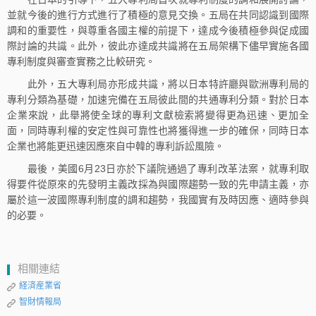
並就今後的進行方式進行了積極的意見交換。五局在共同認識到國際
調和的重要性，與尊重各國主權的前提下，達成今後積極參與促成國
際討論的共識。此外，彼此亦達成共識將在五局架構下儘早實施各國
專利制度與審查實務之比較研究。
此外，五大專利局亦形成共識，將以日本特許廳與歐洲專利局的
專利分類為基礎，加速完備在五局彼此間的共通專利分類。對於日本
企業來說，此舉將使全球的專利文獻檢索將變得更為迅速、更加全
面，同時專利權的安定性與可靠性也將獲得進一步的確保，同時日本
企業也將能更迅速因應來自中韓的專利訴訟風險。
最後，美國6月23日亦於下議院通過了專利改革法案，就專利取
得要件從原來的先發明主義改採為與國際趨勢一致的先申請主義，亦
屬於這一波國際專利制度的調和趨勢，我國實有及時因應、適時參與
的必要。
相關連結
経済産業省
智財情報局