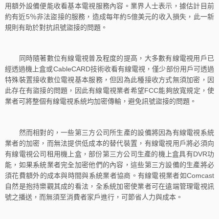
用額外設備便能收看基本電視服務內容。業界人士表示，據估計目前
約有近5％非法盜接的服務，造成每年約5億美元的收入損失，此一新
規則有助於對抗訊號盜接的問題。
同時隨著數位有線電視普及程度的提高，大多數有線電視用戶已
經透過機上盒或CableCARD技術收看有線電視，僅少部份用戶可透過
特殊裝置接收數位電視基本服務，但因為此種接收方式無須加密，因
此存在有盜接的問題，因此有線電視業者希望FCC能夠放寬規定，使
業者可將整個有線電視系統均加密傳輸，避免訊號盜接的問題。
然而相對的，一些第三方公司所生產的設備將因為有線電視系統
業者的加密，而無法提供低成本的替代裝置，有線電視用戶將必須向
有線電視公司租用機上盒，部份第三方公司生產的機上盒具有DVR功
能，如果系統業者完全加密他們的內容，這些第三方設備的生產將必
須花費額外的成本與時間與系統業者協商。有線電視業者如Comcast
自然是抱持樂觀其成的看法，全系統加密使業者可在遠端管理電視訊
號之播送，而無須至消費者家戶進行，可節省人力與成本。