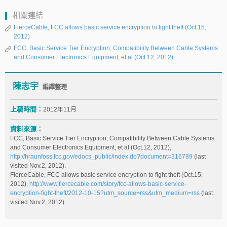
相關連結
FierceCable, FCC allows basic service encryption to fight theft (Oct.15,
2012)
FCC, Basic Service Tier Encryption; Compatibility Between Cable Systems
and Consumer Electronics Equipment, et al (Oct.12, 2012)
陳志宇
編譯整理
上稿時間：
2012年11月
資料來源：
FCC, Basic Service Tier Encryption; Compatibility Between Cable Systems
and Consumer Electronics Equipment, et al (Oct.12, 2012),
http://hraunfoss.fcc.gov/edocs_public/index.do?document=316789
(last
visited Nov.2, 2012).
FierceCable, FCC allows basic service encryption to fight theft (Oct.15,
2012),
http://www.fiercecable.com/story/fcc-allows-basic-service-
encryption-fight-theft/2012-10-15?utm_source=rss&utm_medium=rss
(last
visited Nov.2, 2012).