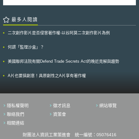
方式，來達到加速訴訟進行之效果，重點在於要強化針對數位證據資料之管
定2021年正式公告施行）第12條規定，要求政府應就振興科學技術與創新
局針對小型可再生能源企劃案，傳統上適用一固定費率之電力收購制度
理，有訴訟證明需求的組織須通過b-JADE證明標章，以確保上鏈前之資料
創造的政策，擬定基本計畫並適時檢討調整，同時對外公告。而本次草案的
（feed-in tariff, FIT）。然而，即便可再生能源招標機制之實施方式與FIT類
管理與上鏈後之資料品質。我國企業如欲強化數位資料的正確性、完整性與
提出，便為因應現行的第5期科學技術基本計畫即將屆期，啟動擬定下一期
似，卻沒有能源價格因立法管轄權和其他因素所造成之不確定性存在。故
可驗證性，可參考資訊工業策進會科技法律研究所創意智財中心所發布之重
基本計畫。 依草案內容，第6期科技創新基本計畫延續Society5.0的願
最多人閱讀
此，在可再生能源招標機制下之企劃案業者可依其所能負擔之價格參與競
要數位資料治理暨管理制度規範（EDGS），建立資料存證制度，確保數位
景，並以數位化及數位科技作為發展核心。但檢視至今的科技創新政策成
標，此外亦可防止如西班牙和其他地方所發生之FIT市場過熱之情況產生。
資料作為證據之效力，以提升法院採納數位資料作為證據之可能性，亦有利
效，數位化進程不如政策目標所預期；受COVID-19疫情影響，也提升了科
對於可再生能源招標機制之推行及實施，加州公共事業委員會希望其能
二次創作影片是否侵害著作權-以谷阿莫二次創作影片為例
於加速訴訟程序之進行。 本文為資策會科法所創智中心完成之著作，非經
技普及化應用的重要性。另一方面，科學技術基本法的修正，則揭示了人文
產生促進競爭、提供最低花費與促進發展相關資源之結果。
同意或授權，不得為轉載、公開播送、公開傳輸、改作或重製等利用行為。
社會科學與自然科學跨域融合運用的方向，並期待藉由創新創造納為立法目
本文同步刊登於TIPS網站（https://www.tips.org.tw）
的，實現進一步的價值創造。基此，第6期科技創新基本計畫提出，應從強
何謂「監理沙盒」？
化創新、研究能量及確保人才與資金的三方向為主軸，結合SDGs、數位
化、資料驅動及日本共通在地價值，建構出「日本模型」（Japan Model）
美國聯邦法院有關Defend Trade Secrets Act的晚近見解與趨勢
作為實現Society5.0的框架。 針對如何強化創新能力、研究能量及確保
人才與資金，計畫草案提出以下方向： （1）強化創新能力：整體性強化創
新生態系（innovation ecosystem），建構具韌性的社會體系，並有計畫地
A片也要搞創意！具原創性之A片享有著作權
推動具社會應用可能的研發活動。具體作法包含藉由AI與資料促成虛擬空間
與現實世界的互動優化、持續縮減碳排放量實現循環經濟、減低自然災害與
傳染病流行對經濟社會造成的風險、自社會需求出發推動產業結構走向創
新、拓展智慧城市（smart city）的應用地域等。 （2）強化研究能力：鼓勵
開放科學與資料驅動型之研究，並強化研究設備、機器等基礎設施的遠端與
隱私權聲明
徵才訊息
網站導覽
智慧機能，推動研究體系的數位轉型；以資料驅動型為目標，多元拓展具高
附加價值的研究，包含生命科學、環境、能源、海洋、防災等領域；擴張大
聯絡我們
資策會
學的機能，如增進大學的自主性，從經營的角度調整與鬆綁國立大學法人的
相關連結
管理與績效評鑑方式等，用以厚植創新基底。 （3）人才培育及資金循環：
目標培養具備應變力與設定議題能力的人才；同時藉由資助前瞻性研發，結
財團法人資訊工業策進會 統一編號：05076416
合大學的基礎科研成果，激發創新的產出及延伸收益，並回頭挹注於研發，