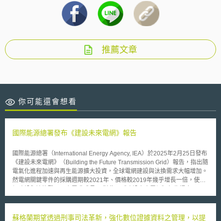
推薦文章
你可能還會想看
國際能源總署發布《建設未來電網》報告
國際能源總署（International Energy Agency, IEA）於2025年2月25日發布
《建設未來電網》（Building the Future Transmission Grid）報告，指出隨
電氣化進程加速與再生能源擴大投資，全球電網建設與汰換需求大幅增加。
然電網關鍵零件的採購週期較2021年、價格較2019年幾乎增長一倍，使電
網建設與汰換難以跟上需求成長。 對此，《建設未來電網》報告提出以下
建議： （1）提升需求明確性：政府應推動長期電網投資計畫與規劃，使供
應商可得知零件需求與種類。 （2）加強產業對話：政府應加強與產業的協
調與對話，以確保電網零件準時交付並加速潔淨能源轉型。 （3）積極投資
蘇格蘭期望透過刑事司法革新，強化數位證據資料之管理，以提