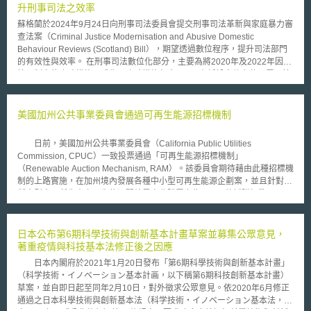
電網：為避免電網成為再生能源發展瓶頸，應超前規劃並加快投資，確保電
升刑事司法之效率
網發展與電力需求同步。 （4）設計採購框架：政府可透過長期合約、標準
蘇格蘭於2024年9月24日向刑事司法委員會提交刑事司法革新與家庭暴力審
化採購程序、互通的電網零件標準，提升電網採購的一致性、可擴增性
查法案（Criminal Justice Modernisation and Abusive Domestic
（scalability）與投資信心。 （5）簡化許可流程：政府應加速與簡化電網
Behaviour Reviews (Scotland) Bill），期望透過數位程序，提升司法部門
建設許可程序，並消除不必要的行政障礙。 （6）提升電網效率：電網營運
的有效性與效率。 在刑事司法數位化部分，主要為將2020年及2022年因疫
商可透過數位科技提升電網輸電效率，最大化電網效能。 （7）供應鏈多元
情而制定的臨時措施正式化，臨時措施包含： 1、在訴訟文件上使用電子簽
化：政府可與本地供應商或二階供應商合作，增加電網供應鏈多元化。
名。 2、以電子方式寄送訴訟文件。 3、以虛擬方式參加刑事法庭。 4、提
（8）確保技術人才：政府與產業應合作建立人才補給線，並確保數位技能
高定額罰款限額。 5、羈押的全國管轄權。 此外，在刑事司法數位化部分，
納入產業培訓中。
亦新增兩項數位創新條款，例如透過數位證據共享功能（Digital Evidence
美國加州公共事業委員會通過可再生能源招標機制
Sharing Capability, 下稱DESC）平臺來進行： 1、在刑事程序中使用證據
照片而非實體證據。 2、使證據之複製品效力等同於實體證據。 對於刑事司
日前，美國加州公共事業委員會（California Public Utilities
法革新與家庭暴力審查法案而言，DESC在其中扮演了十分重要的角色。
Commission, CPUC）一致投票通過「可再生能源招標機制」
DESC改變了數位證據的儲存、編輯、傳輸以及在法庭上展示的方式。且
（Renewable Auction Mechanism, RAM）。該委員會期待藉由此種招標機
DESC可透過多種身分驗證，並透過系統自動生成之具唯一性的資料識別碼
制的上路實施，在加州境內發展各種中小型可再生能源企劃案，並且針對此
並記錄上傳者及上傳時間，資料上傳系統後亦會自動留存所有資料編輯、修
種企劃案下所生產之再生能源開放最高收購電力為20MW的採購標準。
改、刪除行為等審核措施，確保數位證據的正確性、完整性與可驗證性，防
可再生能源招標機制之實行方式為欲參與該招標機制之企劃案業者，在一年
止數位證據在上傳DESC後遭到竄改或損毀，亦可透過資料識別碼的比對確
兩次的拍賣期間提出不可議價之拍賣出價，以爭取相關招標企劃案之補助經
保數位資料的正確性與完整性。 蘇格蘭提交的刑事司法數位化與家庭暴力
費。該種企劃案具有1. 符合加州可再生投資組合標準（Renewable
日本公布第6期科學技術與創新基本計畫草案並募集公眾意見，
審查法案顯示，數位技術的應用範圍已擴大到司法領域，並透過身分驗證、
Portfolio Standard, RPS）下之20% 投資比例，2.得標企劃案之相關設施地
著重疫情與科技基本法修正後之因應
記錄上傳者、上傳時間及資料識別碼等資料存證技術，確保數位證據資料的
點位於加州境內三大投資人擁有（investor-owned utilities, IOUs）的電力事
正確性、完整性與可驗證性。我國由司法院、法務部、臺灣高等檢察署、內
日本內閣府於2021年1月20日發布「第6期科學技術與創新基本計畫」
業服務範圍內，和3. 最高收購再生能源電力為20MW的特性。拍賣出價期間
政部警政署及法務部調查局等機關合作，透過區塊鏈技術建置「司法聯盟鏈
（科学技術・イノベーション基本計画，以下稱第6期科技創新基本計畫）
結束後，美國加州公共事務委員會會選擇最小花費之出價企劃案，並與得標
共同驗證平台」，提升辨識數位證據同一性之效率，並確保數位證據難以被
草案，並自即日起至同年2月10日，對外徵求公眾意見。依2020年6月修正
之企劃案業者簽署長程契約，而該企劃案業者也會被列於快速發展建設計劃
竄改，以達到加速訴訟進行之效果。惟如要透過法院採納數位資料為證據之
通過之日本科學技術與創新基本法（科学技術・イノベーション基本法，預
之名單中，以進行後續的計畫發展與相關設備建設。 目前加州相關當