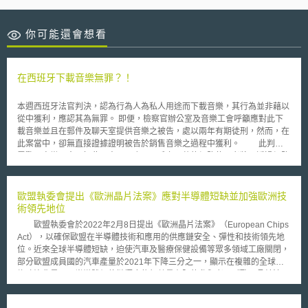
你可能還會想看
在西班牙下載音樂無罪？！
本週西班牙法官判決，認為行為人為私人用途而下載音樂，其行為並非藉以
從中獲利，應認其為無罪。 即便，檢察官辦公室及音樂工會呼籲應對此下
載音樂並且在郵件及聊天室提供音樂之被告，處以兩年有期徒刑，然而，在
此案當中，卻無直接證據證明被告於銷售音樂之過程中獲利。 此判決
震驚了音樂工會，如此一來，西班牙一千六百萬的網路使用者將可透過網路
交換音樂而不會受到處罰。西班牙唱片工會聯盟 Promusicae 表示，他將對
此項判決提起上訴。 由於歐洲不同的法律規定，關於分享檔案的訴訟
也會因不同國家而有極大的差異。然而，大多數的歐洲國家傾向對此處以較
歐盟執委會提出《歐洲晶片法案》應對半導體短缺並加強歐洲技
高的刑罰。就同為歐盟成員的芬蘭而言，上週便有 22 人因為非法分享電
術領先地位
影、音樂遊戲及軟體而被處以 427,000 歐元。 至於西班牙此項為個人
歐盟執委會於2022年2月8日提出《歐洲晶片法案》（European Chips
用途而下載音樂之行為，據其司法院院長指出，則有待立法修正解決。
Act），以確保歐盟在半導體技術和應用的供應鏈安全、彈性和技術領先地
位。近來全球半導體短缺，迫使汽車及醫療保健設備等眾多領域工廠關閉，
部分歐盟成員國的汽車產量於2021年下降三分之一，顯示在複雜的全球地
緣政治背景下，半導體價值鏈極度依賴數量有限的參與者。《歐洲晶片法
案》將動員公共及私人投資歐洲半導體產業，金額超過430億歐元；並制定
政策措施以預防、準備、預測和迅速應對未來任何供應鏈中斷情形，幫助歐