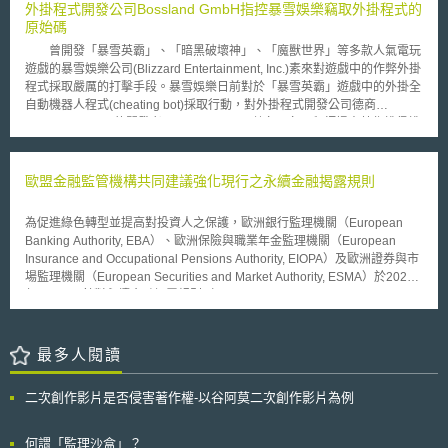
盟實現2030年將現行晶片市場占比提升至20%的願景。《歐洲晶片法案》
外掛程式開發公司Bossland GmbH指控暴雪娛樂竊取外掛程式的
共分成八大章節，涵蓋歐洲晶片倡議、供應安全、監測和危機應對、治理模
原始碼
式、保密處罰及程序等議題。其中《歐洲晶片法案》主要由三大支柱組成，
曾開發「暴雪英霸」、「暗黑破壞神」、「魔獸世界」等多款人氣電玩
規範內容如下： 支柱一：歐洲晶片倡議（法案第3條至第9條）。歐洲晶片
遊戲的暴雪娛樂公司(Blizzard Entertainment, Inc.)素來對遊戲中的作弊外掛
倡議將對現有關鍵數位技術重新進行戰略定位，以強化歐盟成員國和相關第
程式採取嚴厲的打擊手段。暴雪娛樂日前對於「暴雪英霸」遊戲中的外掛全
三國及私營部門的「晶片聯合資源承諾」。歐盟預計將投入110億歐元用於
自動機器人程式(cheating bot)採取行動，對外掛程式開發公司德商
加強研究、開發和創新，以確保部署先進半導體工具、原型設計實驗產線、
Bossland GmbH的開發者James Enright及數名匿名工程師提出著作權侵權
測試和用於創新生活應用的新設備，培訓員工深入了解半導體生態系統和價
訴訟，並指控其外掛程式讓玩家在遊戲中作弊，影響遊戲的公平性及其他玩
值鏈。 支柱二：供應安全（法案第10條至第14條）。建立半導體「集成生
家的娛樂，而且損及暴雪娛樂公司的獲益。James Enright最後與暴雪娛樂
產設施（Integrated Production Facility, IPF）」和「開放歐盟代工廠
達成協議，交出外掛程式的原始碼。 隨後，Bossland GmbH公司控訴
歐盟金融監管機構共同建議強化現行之永續金融揭露規則
（Open EU Foundry, OEF）」，透過吸引投資與提高生產能力來建立供應
暴雪娛樂公司偷走他們的原始碼。Bossland GmbH的執行長Zwetan
安全的新框架，用以發展先進節點創新及節能晶片。此外，晶片基金將為新
Leschew表示，James Enright所交出外掛程式原始碼的智慧財產權屬於
創企業提供融資管道，協助技術成熟並吸引投資者；投資歐洲基金（Invest
為促進綠色轉型並提高對投資人之保護，歐洲銀行監理機關（European
Bossland GmbH公司，James Enright是Bossland GmbH公司的自由程式
EU）將設置專屬半導體股權投資的選項，以擴大歐洲半導體研發規模。 支
Banking Authority, EBA）、歐洲保險與職業年金監理機關（European
開發者，暴雪娛樂公司已經於德國參與了數個對自動機器人程式開發者的訴
柱三：監測和危機應對（法案第15條至第22條）。建立歐盟成員國和執委
Insurance and Occupational Pensions Authority, EIOPA）及歐洲證券與市
訟，對於James Enright與Bossland GmbH之間的關係應有所了解。從暴雪
會間的協調機制，用以監測半導體供應、估計需求和預測短缺。透過蒐集企
場監理機關（European Securities and Market Authority, ESMA）於2024
娛樂公司和James Enright的協議可以看出，暴雪娛樂公司要求James
業的關鍵情報能發現歐洲主要弱點和瓶頸，從而監控半導體價值鏈穩定。歐
年6月18日針對永續金融揭露規則（Sustainable Finance Disclosure
Enright將程式原始碼交出，以換取訴訟的停止。 暴雪娛樂公司發布聲
盟將彙整危機評估報告並協調各成員國採取歐盟建議的應對方案，以便共同
Regulation），向歐盟執委會（European Commission）發布共同意見。
明表示，暴雪娛樂已在德國贏得了多起與Bossland GmbH公司的訴訟，儘
做出迅速正確的決定。
現行的永續金融揭露規則於2019年制定並於2021年生效，其目的在提高金
管他們利用策略手段來拖延正在進行的訴訟程序，仍堅信法院制度會繼續證
融產品服務的 ESG 揭露透明度和標準化，透過要求金融市場參與者提供可
最多人閱讀
實我們的主張，而且最終會阻止作弊全自動機器人程式的散布。
靠且可比較的 ESG 資料，使投資者能夠做出更明智的投資決策，引導投資
人重視環境與永續議題。現行的永續金融揭露規則係以「商品標籤」之方式
二次創作影片是否侵害著作權-以谷阿莫二次創作影片為例
揭露金融商品資訊，但共同意見中認為此標籤制度並未提供明確標準或門
檻，使投資人無法充分了解為何特定商品具有永續性，導致漂綠
（greenwashing）及相關投資風險。 因此，本次共同意見向執委會建議，
何謂「監理沙盒」？