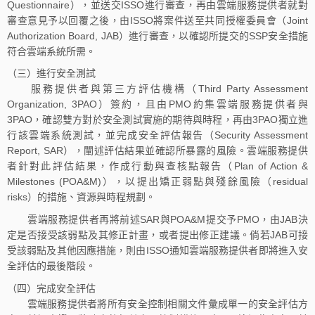
Questionnaire），並送交ISSO進行審查，再由雲端服務提供者就對
審查意見予以回覆之後，由ISSO將案件送至共同授權委員會（Joint
Authorization Board, JAB）進行審查，以確認所提交的SSP安全措施
符合雲端系統所需。
（三）進行安全測試
服務提供者與第三方評估機構（Third Party Assessment
Organization, 3PAO）簽約，且由PMO約集雲端服務提供者與
3PAO，確認雙方對於安全測試實施的期待與時程，再由3PAO獨立進
行該雲端系統測試，並完成安全評估報告（Security Assessment
Report, SAR），闡述評估結果並確認所暴露的風險。雲端服務提供
者針對此評估結果，作成行動與查核點報告（Plan of Action &
Milestones (POA&M)），以提出矯正弱點與殘餘風險（residual
risks）的措施、資源與時程規劃。
雲端服務提供者再將前述SAR與POA&M提交予PMO，由JAB決
定是否接受該弱點及其修正計畫，或者提出修正建議。倘若JAB可接
受該弱點及其他因應措施，則由ISSO通知雲端服務提供者即將進入安
全評估的最後階段。
（四）完成安全評估
雲端服務提供者將所有安全控制相關文件彙成單一的安全評估方