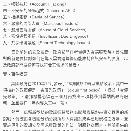
三、帳號被駭（Account Hijacking）
四、不安全的APIs程式（Insecure APIs）
五、拒絕服務（Denial of Service）
六、惡意的內部人員（Malicious Insiders）
七、濫用雲端服務（Abuse of Cloud Services）
八、審慎評鑑不足（Insufficient Due Diligence）
九、共享環境議題（Shared Technology Issues）
面對前述的安全威脅，政府部門在考量導入雲端服務時，首先面
對的就是要探討如何在導入雲端運算後仍能維持資訊安全的強度，以
及政府部門要從何尋找符合其需求的業者。
壹、事件摘要
美國政府在2010年12月發表了25項聯邦IT轉型重點政策，其中一
項核心的政策便是「雲優先政策」（cloud first policy）。根據「雲優
先政策」，聯邦機構必須在三個月內找出三項轉移到雲端的政府服
務，並且要在一年內導入其中一項。
然而，此種新型態的雲端運算服務為聯邦機構帶來資安管理的新
挑戰，傳統由各機關分頭洽談所導入資訊系統與應用規格之方法，並
實施個別的資訊安全需求與政策的作法，對服務商而言，其所提供的