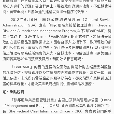
相同服務，在各機關導入時，卻必須將受各個機關的審查，造成各機
關投入過多的資源在審查程序上，導致政府資源的浪費，不但耗費時
間、審查重複，且無法達到建構妥善操作程序的效果。
2012年6月6日，聯邦政府總務管理局（General Service
Administration, GSA）宣布「聯邦風險與授權管理計畫」（Federal
Risk and Authorization Management Program,以下稱FedRAMP）開
始正式運作，GSA並表示，「FedRAMP」的正式運作，將解決美國
政府在雲端產品及服務需求上，因各自導入之標準不一致所導致的系
統相容性問題、重複投資浪費，並可降低各政府機關自行進行風險評
估及管理相關系統所耗費的人力、金錢成本。預估該計畫可為美國政
府節省高達40%的預算及費用，預期效益相當可觀。
「FedRAMP」的目的是要為全國政府機關針對雲端產品與服務
的風險評估、授權管理以及持續監控等標準作業規範，建立一套可遵
循之依據。未來所有雲端產品的服務提供者，都必須遵守及達到該計
畫的標準規範，才能為美國政府機關提供雲端產品及服務。
貳、重點說明
「聯邦風險與授權管理計畫」主要由預算與管理辦公室（Office
of Management and Budget, OMB）負責組織預算與管理；聯邦資訊
長（the Federal Chief Information Officer，CIO）負責跨部門的整