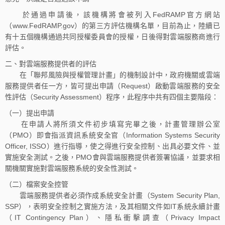
於通過申請後，該機構將會被列入FedRAMP官方網站
（www.FedRAMP.gov）的第三方評估機構名單，目前為止，陸續已
有十五個機構通過共同授權委員會的授權，日後得對雲端服務商進行
評估。
二、對雲端服務提供者的評估
在「聯邦風險與授權管理計畫」的機制設計中，政府機關或雲端
服務提供者任一方，皆可提出申請（Request）啟動雲端服務的安全
性評估（Security Assessment）程序，此程序中共有四個主要階段：
（一）提出申請
在申請人將所須文件初步填寫完畢之後，計畫管理辦公室
（PMO）即會指派資訊系統安全官（Information Systems Security
Officer, ISSO）進行指導，使之得進行安全控制、出具必要文件、並
實施安全測試。之後，PMO會與雲端服務提供者簽署協議，並要求相
關機關實施對雲端服務系統的安全性測試。
（二）檔案安全控管
雲端服務提供者必須作成系統安全計畫（System Security Plan,
SSP），表明安全控制之實施方法，及其相關文件如IT系統永續計畫
（IT Contingency Plan）、隱私衝擊調查（Privacy Impact