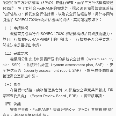
認證的第三方評估機構（3PAO）來進行審查，而第三方評估機構欲通
過認證，除了要符合FedRAMP的需求外，還必須具備雲端資訊系統
的評估能力、備妥安全評估計畫、以及安全評估報告等，另外亦同時
引進了ISO/IEC17020作為評估機構的資格。其認證程序如下：
（一）申請檢視
機構首先必須符合ISO/IEC 17020 檢驗機構的品質與技術能力，
並且自行檢視FedRAMP網站上的申請表，自行檢視是否合乎要求，
然後決定是否提出申請。
（二）完成要求
機構須分別完成申請表所要求的系統安全計畫（system security
plan, SSP）、系統評估計畫（system assessment plan, SAP）、安
全評估報告（security assessment report, SAR）。於完成後向計畫
管理辦公室提出申請。
（三）審查
在接受申請後，總務管理局會與ISO網路安全專家共同組成「專
家審查委員會」（Expert Review Board , ERB），審查該申請。
（四）決議
審查完畢後，FedRAMP計畫管理辦公室（PMO）會檢視ERB的
意見，決議是否通過該申請。