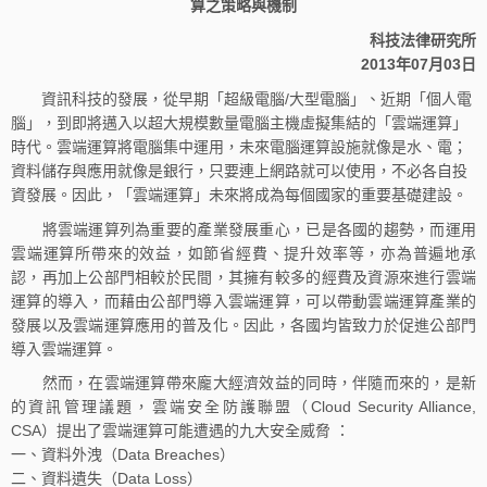
算之策略與機制
科技法律研究所
2013年07月03日
資訊科技的發展，從早期「超級電腦/大型電腦」、近期「個人電
腦」，到即將邁入以超大規模數量電腦主機虛擬集結的「雲端運算」
時代。雲端運算將電腦集中運用，未來電腦運算設施就像是水、電；
資料儲存與應用就像是銀行，只要連上網路就可以使用，不必各自投
資發展。因此，「雲端運算」未來將成為每個國家的重要基礎建設。
將雲端運算列為重要的產業發展重心，已是各國的趨勢，而運用
雲端運算所帶來的效益，如節省經費、提升效率等，亦為普遍地承
認，再加上公部門相較於民間，其擁有較多的經費及資源來進行雲端
運算的導入，而藉由公部門導入雲端運算，可以帶動雲端運算產業的
發展以及雲端運算應用的普及化。因此，各國均皆致力於促進公部門
導入雲端運算。
然而，在雲端運算帶來龐大經濟效益的同時，伴隨而來的，是新
的資訊管理議題，雲端安全防護聯盟（Cloud Security Alliance,
CSA）提出了雲端運算可能遭遇的九大安全威脅 ：
一、資料外洩（Data Breaches）
二、資料遺失（Data Loss）