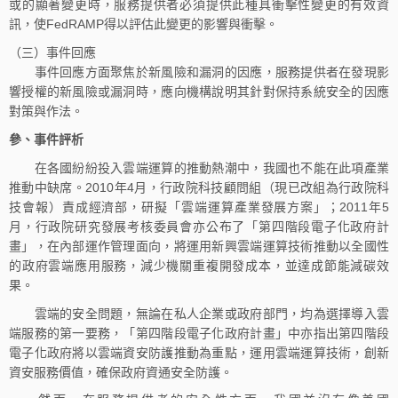
或的顯著變更時，服務提供者必須提供此種具衝擊性變更的有效資
訊，使FedRAMP得以評估此變更的影響與衝擊。
（三）事件回應
事件回應方面聚焦於新風險和漏洞的因應，服務提供者在發現影
響授權的新風險或漏洞時，應向機構說明其針對保持系統安全的因應
對策與作法。
參、事件評析
在各國紛紛投入雲端運算的推動熱潮中，我國也不能在此項產業
推動中缺席。2010年4月，行政院科技顧問組（現已改組為行政院科
技會報）責成經濟部，研擬「雲端運算產業發展方案」；2011年5
月，行政院研究發展考核委員會亦公布了「第四階段電子化政府計
畫」，在內部運作管理面向，將運用新興雲端運算技術推動以全國性
的政府雲端應用服務，減少機關重複開發成本，並達成節能減碳效
果。
雲端的安全問題，無論在私人企業或政府部門，均為選擇導入雲
端服務的第一要務，「第四階段電子化政府計畫」中亦指出第四階段
電子化政府將以雲端資安防護推動為重點，運用雲端運算技術，創新
資安服務價值，確保政府資通安全防護。