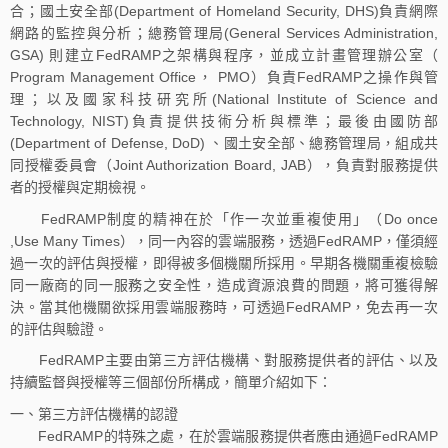
合；國土安全部(Department of Homeland Security, DHS)負責網際
網路的監控與分析；總務管理局(General Services Administration,
GSA) 則建立FedRAMP之架構與程序，並成立計畫管理辦公室（
Program Management Office， PMO）負責FedRAMP之操作與管
理；以及國家科技研究所(National Institute of Science and
Technology, NIST)負責提供技術分析與標準；最後由國防部
(Department of Defense, DoD) 、國土安全部、總務管理局，組成共
同授權委員會（Joint Authorization Board, JAB），負責對服務提供
者的授權與定期檢視。
FedRAMP制度的精神在於「作一次並重複使用」（Do once
,Use Many Times），同一內容的雲端服務，透過FedRAMP，僅須經
過一次的評估與授權，即得被多個機關所採用。早期各機關重複檢驗
同一廠商的同一服務之安全性，造成資源浪費的問題，將可獲得解
決。當其他機關欲採用雲端服務時，可透過FedRAMP，免去再一次
的評估與驗證。
FedRAMP主要由第三方評估機構、對服務提供者的評估、以及
持續監督與授權等三個部份所構成，簡單介紹如下：
一、第三方評估機構的認證
FedRAMP的特殊之處，在於雲端服務提供者應由通過FedRAMP