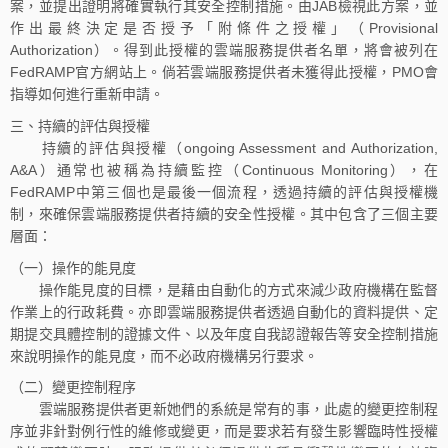
案，並提出證明將確實執行其安全控制措施。由JAB檢視此方案，並
作出最終決定是否授予「附條件之授權」（Provisional
Authorization）。得到此授權的雲端服務提供者名單，將會被列在
FedRAMP官方網站上。倘若雲端服務提供者未獲得此授權，PMO會
指導如何進行重新申請。
三、持續的評估與授權
持續的評估與授權（ongoing Assessment and Authorization,
A&A）通常也被稱為持續監控（Continuous Monitoring），在
FedRAMP中第三個也是最後一個流程，透過持續的評估與授權機
制，來確保雲端服務提供者持續的安全性授權。其中包含了三個主要
層面：
（一）操作的能見度
操作能見度的目標，是藉由自動化的方式來減少政府機構在監督
作業上的行政耗費。亦即雲端服務提供者透過自動化的資料提供、定
期提交具體控制的證據文件、以及年度自我認證報告等安全控制措施
來說明操作的能見度，而不必政府機構另行要求。
（二）變更控制程序
雲端服務提供者更新她們的系統是常有的事，此處的變更控制程
序並非針對例行性的維修或變更，而是要求若有發生影響臨時性授權