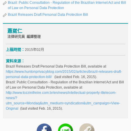
Brazil: Public Consultation - Regulation of the Brazilian Internet Act and Bill
of Law on Personal Data Protection
Brazil Releases Draft Personal Data Protection Bill
蕭崴仁
法律研究員 編譯整理
上稿時間：
2015年02月
資料來源：
Brazil Releases Draft Personal Data Protection Bill, available at
https://www.huntonprivacyblog.com/2015/02/articles/brazil-releases-draft-
personal-data-protection-bill/
(last visited Feb. 16, 2015).
Brazil: Public Consultation - Regulation of the Brazilian Internet Act and Bill
of Law on Personal Data Protection, available at
http://www.tozzinifreire.com.br/en/news/intellectual-property-ittelecom-
news/?
utm_source=Mondaq&utm_medium=syndication&utm_campaign=View-
Original
(last visited Feb. 16, 2015).