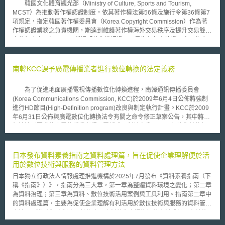
韓國文化體育觀光部（Ministry of Culture, Sports and Tourism,
契約。 （3）因FTC對於某些產業無監管權，因此該等產業不適用於禁止簽
MCST）為推動著作權認證制度，依其著作權法第56條及施行令第36條第7
訂競業禁止契約的最終規定，如非營利組織、銀行、保險公司以及航空公
項規定，指定韓國著作權委員會（Korea Copyright Commission）作為著
司。 FTC指出最終規定於美國聯邦公報上公布120天（約4個月）後生效，
作權認證業務之負責機關，期達到維護著作權海外交易秩序及提升交易雙方
並要求現已簽訂競業禁止契約之雇主負有通知義務，雇主須透過數位（電子
之信賴度之目標。 所謂「著作權認證」，是指任何人欲證明自己為合
郵件或簡訊）或紙本方式，明確地通知現任、前員工，其既有的競業禁止契
法享有權利者，可透過具有公信力之第三方機關確認權利關係，並取得認證
約即將失效。 但美國商會（U.S. Chamber of Commerce）已聲明表示該最
書後，藉以證明自己是權利人或被授權人。今年係以輸出海外市場(中國等)
終規定有超出FTC管轄範圍之疑慮，故後續可否執行最終規定，仍有待密切
之音樂、電影、電視劇等內容為第一階段著作權認證對象，並提供免手續費
南韓KCC課予廣電傳播業者進行數位轉換的法定義務
關注。 為因應FTC大範圍禁止簽訂競業禁止契約之法制方向，建議公司可參
之優惠服務。欲進行著作權認證之申請人（如著作權人、受讓著作權或取得
考資策會科法所發布之「營業秘密保護管理規範」以系統性方式檢視不同面
授權之個人或企業等），應提出認證申請書和客觀上可確認其本身擁有權利
向的既有管理作法，如人員面、內容面等，以落實對於營業秘密的保護。 1.
為了促進地面廣播電視傳播數位化轉換進程，南韓通訊傳播委員會
事實之證明資料（如權利變動或授權相關契約等），向韓國著作權委員會申
關於文件的管理建議 先盤點紙本及數位機密文件；再設定文件之接觸權
(Korea Communications Commission, KCC)於2009年6月4日公佈將強制
請，該委員會須於15天內進行審查，確認權利後即發予申請人認證書。
限。 2.關於人員的管理建議 留意人員的智財教育訓練；人員的保密或智財
進行HD節目(High-Definition program)改良與制定執行計畫。KCC於2009
韓國著作權委員會相關人士表示，韓國著作權委員會此次被指定為著作
權歸屬契約，確保契約約定已納入公司想保護的機密資訊，比如客戶或供應
年6月31日公佈與廣電數位化轉換法令有關之命令修正草案公告，其中將對
權認證機關之目的，係因韓流文化擴散，帶動韓國內容產業進入國際市場，
商名單及聯絡資訊、產品規格、製程等；以及離職管理。 本文同步刊登於
無法達到要求的廣電傳播業者課予罰鍰或不利益處分。 根據先前執行
然針對海外著作權交易，權利歸屬狀態不清楚常成為雙方甚至包括第三方的
TIPS網站（https://www.tips.org.tw）。
廣電數位化轉換法令之經驗，KCC提出了相關修正草案。該草案將課予廣電
爭執點，故擬透過推動著作權認證制度，克服外國人利用韓國著作過程中，
傳播業者進行HD節目製播改良之法定義務，且須改善數位傳輸環境，以使
難以分辨權利人真偽或找不到權利人之困境。透過韓國政府機關確認著作之
廣電數位化能順利在2012年年底完成。此外，業者必須提出每年的執行計
日本發布資料素養指南之資料處理篇，旨在促使企業理解便於活
權利關係所給予具公信力之認證書，確保著作權交易秩序之穩定與信賴。
畫報告與公開類比播送終止、實施數位化播送的情況，否則業者將受有不利
用於數位技術與服務的資料管理方法
韓國著作權認證制度目的在於：協助韓國企業得以在海外順利進行著作
益之行政處分，例如基地台許可執照將被廢止。 南韓於2008年2月針對
權交易，以活絡著作權交易流通。反觀我國並無著作權相關認證制度，加上
日本獨立行政法人情報處理推進機構於2025年7月發布《資料素養指南（下
廣電類比訊號之關閉制定特別法，並要求在2012年12月31日全面完成廣電
著作權並非採登記對抗主義，為降低海外著作權交易可能衍生之紛爭，未來
稱《指南》）》，指南分為三大章，第一章為整體資料環境之變化；第二章
傳播數位化。如今為了確保數位化進程可如期完成，強制廣電傳播業者進行
或可借鏡韓國作法，推動一套符合我國產業環境之著作權認證機制。
為資料治理；第三章為資料、數位技術活用案例與工具利用。指南第二章中
相關數位化工作，整體效益有待觀察。
的資料處理篇，主要為促使企業理解有利活用於數位技術與服務的資料管理
方法。 《指南》資料處理篇指出，資料的生命週期涵蓋資料設計、資料蒐
集、外部資料連動、資料整合、資料處理、資料提供、資料累積以及資料銷