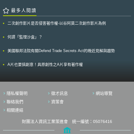
毀等不同階段。《指南》建議在資料生命週期的各階段，盡可能的不要有人
類的介入。舉例而言，資料蒐集可以透過感測器或系統進行。該建議的目的
最多人閱讀
在於，人類介入資料生命週期，僅會引起輸入錯誤或是操作錯誤等風險。
此外，《指南》亦於資料處理篇中針對資料治理給出四點建議，分別如下：
二次創作影片是否侵害著作權-以谷阿莫二次創作影片為例
(一)資料是企業的重要資產，因此應重視其管理方式。管理方式涵蓋帳號密
碼、透過生物辨識技術進行資料接觸管理、Log檔之取得、系統設定禁止使
用USB等方式。 (二)資料治理的重點在於對人政策。除了向員工強調不要開
何謂「監理沙盒」？
啟不明網站及釣魚信件以外，企業亦應與員工建立堅實的信賴關係。 (三)資
料公開或流通時應注意，如果不希望提供後的資料被二次利用，應於雙方間
美國聯邦法院有關Defend Trade Secrets Act的晚近見解與趨勢
的資料利用契約中敘明。此外，由於資料具備易於複製及傳輸的特性，因此
在公開或流通資料時，應考量適用諸如時戳技術等可確保資料原本性或使資
料無法被竄改的數位技術。 (四)資料銷毀如果僅是單純的刪除資料，有透過
A片也要搞創意！具原創性之A片享有著作權
數位技術找回資料的可能性。因此，除可評估委由專門進行資料銷毀服務的
公司協助以外，由於銷毀資料經由個人電腦外洩之事件時有所聞，故亦應留
意個人電腦之資料管理。 我國企業如欲將資料活用於數位技術或服務，除
可參考日本所發布之《指南》資料處理篇以外，亦可參考資訊工業策進會科
技法律研究所創意智財中心所發布之《重要數位資料治理暨管理制度規
隱私權聲明
徵才訊息
網站導覽
範》，以建立自身資料處理流程，進而強化資料管理能力。 本文為資策會
科法所創智中心完成之著作，非經同意或授權，不得為轉載、公開播送、公
聯絡我們
資策會
開傳輸、改作或重製等利用行為。 本文同步刊登於TIPS網站
相關連結
（https://www.tips.org.tw）
財團法人資訊工業策進會 統一編號：05076416