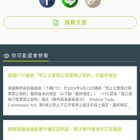
推薦文章
你可能還會想看
美國FTC通過「禁止企業簽訂競業禁止契約」的最終規定
美國聯邦貿易委員會（下稱FTC）於2024年4月23日通過「禁止企業簽訂競
業禁止契約」最終版本的規定（以下稱「最終規定」） ，FTC認為「簽訂或
執行競業禁止契約」違反《聯邦貿易委員會法》（Federal Trade
Commission Act）第5條之防止不公平競爭之違法手段之規定。最終規定所
禁止簽訂競業禁止契約的對象廣泛，包含獨立承包商、為營利企業工作的員
工，並將可能取代其他規範競業禁止契約效力之州法。不過，尚有部分情形
將排除最終規定的適用，如： （1）公司與高階主管的既有競業禁止契約仍
屬有效，而高階主管被定義為「年收入超過 151,164 美元（約新臺幣
韓國擬藉由推動著作權認證制度，解決著作權海外交易難題
4,927,492元）且擔任決策職位」的員工，如總裁、首席執行長或其他擁有
企業重大決策權的職位。 （2）允許出於善意收購企業的雙方簽訂競業禁止