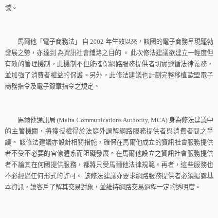
憾。
馬爾他「電子商務法」
自
2002
年生效以來，該國的電子商務呈現蓬勃
發展之勢，亦達到
為資訊社會鋪路之目的
。
此次修法建議欲建立一輕度但
有效的管理機制，此機制不但能確保網路服務提供者切實遵循法律義務，
並加強了消費者權益的保護。另外，此修法建議也計劃完整移植歐盟電子
商務指令及電子簽章指令之規定。
馬爾他通訊局
(Malta Communications Authority, MCA)
身為修法建議中
的主管機關，將獲授權得於法庭外調解網路服務提供者與消費者間之爭
議。
該修法建議亦設計相關措施，確保在馬爾他成立的資訊社會服務提供
者不受不必要的官僚體系而阻礙發展。在馬爾他設立之資訊社會服務提供
者不論其在何國提供服務，都將只受馬爾他法律規範。再者，這些服務也
不必經過任何形式的許可。
該修法建議亦要求網路服務提供者必須揭露基
本資訊，讓客戶了解其交易對象，並維持網路交易過程一定的透明度
。