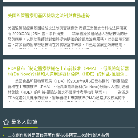
過網路交換音樂而不會受到處罰。西班牙唱片工會聯盟 Promusicae 表示，
他將對此項判決提起上訴。 由於歐洲不同的法律規定，關於分享檔案
的訴訟也會因不同國家而有極大的差異。然而，大多數的歐洲國家傾向對此
美國監管醫療用基因檢驗之法制與實務趨勢
處以較高的刑罰。就同為歐盟成員的芬蘭而言，上週便有 22 人因為非法分
享電影、音樂遊戲及軟體而被處以 427,000 歐元。 至於西班牙此項為
美國監管醫療用基因檢驗之法制與實務趨勢 資訊工業策進會科技法律研究
個人用途而下載音樂之行為，據其司法院院長指出，則有待立法修正解決。
所 2020年03月25日 壹、事件摘要 精準醫療多搭配基因檢驗技術的研
發與應用，以幫助醫師針對個體提供精確的診斷及治療服務。以美國現況而
言，許多新的醫學檢驗技術在各實驗室中研發，且迅速發展至臨床應用，但
必須經過醫療器材上市許可後，始得於實驗室外運用。 美國國會於
1976年修正《聯邦食品藥物與化妝法（Federal Food, Drug, and Cosmetic
Act）》後，將「體外診斷醫療器材」納入醫療器材的規範，同年美國食品
藥物管理署（Food and Drug Administration, FDA）便宣佈對實驗室自行研
FDA發布「制定醫療器械在上市前核准（PMA）、低風險創新器
發之檢驗技術（Laboratory Developed Tests, LDTs）行使「自由裁量權」
材(De Novo)分類和人道用途器材免除（HDE）的利益-風險決策
（Enforcement Discretion），排除於《聯邦食品藥物與化妝法》的管理之
之不確定性考量指引草案
美國食品和藥物管理局（FDA）於2018年9月6日發布關於「制定醫療
外，讓實驗室內LDTs的應用可享較為寬鬆的空間[1] 。 換句話說，由於
器械在上市前核准（PMA）、低風險創新器材(De Novo)分類和人道用途器
典型之LDTs僅為實驗室內部使用，且測試方式簡易，需求量亦不高，可由
材免除（HDE）的利益-風險決策之不確定性考量指引草案。」 為滿足
「醫療保險與醫療補助服務中心」（The Center for Medicare & Medicaid
FDA促進公共健康的使命，醫療器械上市前核准(PMA)通常涉及較高的不確
service, CMS）依據《臨床實驗室改進修正案（Clinical Laboratory
定性，因此本指引是適當的解決利益風險的判定以支持FDA的決策。包含考
Improvement Amendments, CLIA）[2]》之規範，施行臨床實驗室的品質管
量患病群願意接受醫療器械帶來的益處及風險之更多不確定性，特別是沒有
理。臨床實驗室於通過CLIA認證後，即可將開發的LDTs進行臨床應用。
可接受的替代治療方案時。 根據指引草案，FDA依據具體情況，判定
然而，1976年迄今，LDTs的發展已經有許多的變化，運作LDTs的實驗
其利益-風險的適當程度之不確定性，包括： (1) 醫療器械可能帶來好處程
最多人閱讀
室往往獨立於醫療服務機構（Healthcare Delivery Entity）之外，而依賴於
度。 (2) 醫療器械存在的風險程度。 (3) 關於替代治療或診斷的利益-風險之
許多高科技的儀器、軟體來產生結果及解釋，增加了許多以往沒有的風險；
不確定程度。 (4) 如果可能，需瞭解患者對醫療器械可能帶來的益處和風險
其商業模式也已經大幅的改變，已經大量製造、用於直接的臨床診斷決策上
二次創作影片是否侵害著作權-以谷阿莫二次創作影片為例
之不確定性觀點。 (5) 公共衛生需求的程度。 (6) 依據臨床證據可支持上市