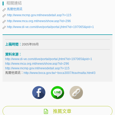
相關連結
馬爾他資訊
http://www.mcmp.gov.mt/newsdetail.asp?i=115
http://www.mca.org.mt/news/show.asp?id=296
http://www.di-ve.com/dive/portal/portal.jhtml?id=197065&pid=1
上稿時間：
2005年09月
資料來源：
http://www.di-ve.com/dive/portal/portal.jhtml?id=197065&pid=1
http://www.mca.org.mt/news/show.asp?id=296
http://www.mcmp.gov.mt/newsdetail.asp?i=115
馬爾他資訊：
http://www.boca.gov.tw/~boca3007/trav/malta.htm#3
推薦文章