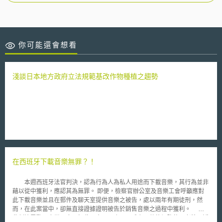
你可能還會想看
淺談日本地方政府立法規範基改作物種植之趨勢
在西班牙下載音樂無罪？！
本週西班牙法官判決，認為行為人為私人用途而下載音樂，其行為並非
藉以從中獲利，應認其為無罪。 即便，檢察官辦公室及音樂工會呼籲應對
此下載音樂並且在郵件及聊天室提供音樂之被告，處以兩年有期徒刑，然
而，在此案當中，卻無直接證據證明被告於銷售音樂之過程中獲利。
此判決震驚了音樂工會，如此一來，西班牙一千六百萬的網路使用者將可透