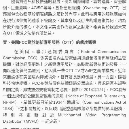
隨著資通訊科技快速的發展，例如網際網路、雲端運算、智慧聯
網、巨量資料、4G/5G等等，創新應用服務（Over-the-top, OTT）已
逐漸包含各種基於網際網路之服務與內容。此科技應用的服務應如何
在現行法律規範體系下被論及，其本身以及衍生的議題復為何，均為
所欲介紹的核心，本文係以美國作為觀察之對象，希冀對於我國未來
在OTT領域之法制有所助益。
壹、美國FCC對於創新應用服務（OTT）的態度觀察
在美國，聯邦通訊委員會（Federal Communication
Commission, FCC）係美國境內主管電信與通訊領域聯邦層級的主管
機關，對於網際網路上之新興應用服務，為鼓勵新興技術的發展，一
向以避免管制為原則，也因此一些OTT TV或VoIP之商業模式，近年
來無論係在美國境內抑或境外，皆有著長足的發展。另一方面，隨著
科技快速變遷，FCC亦與時俱進持續透過公眾諮詢，尋求是否有調整
相關定義，抑或擴張規範管制之必要。例如，2014年12月，FCC發布
一個法規修訂公開意見徵集的通知（Notice of Proposed Rulemaking,
NPRM），希冀更新目前於1934年通訊法（Communications Act of
1934）下之相關規範，以反映目前透過網際網路所提供的影音服務，
特別將更新對於Multichannel Video Programming
Distributor（MVPD）一詞定義。