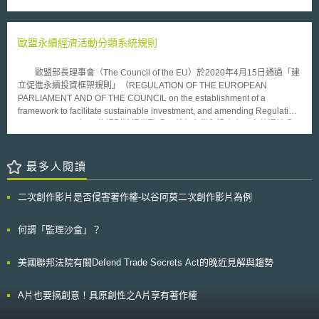
日為止。韓國於2023年3月修正個人資料保護法，該修正於2023年9月15日
是否需改變公衛人員的薪酬、建立聯網醫療器材（Connected Medical
生效，而指引修正之目的即是協助各界能夠遵循新修法後的義務，因此該指
Devices）的管理計畫。 4.強化客戶/病人參與以及性別、公平與利害關係人
引草案詳細說明了修法後有關資料蒐集、獲得當事人同意之條件、使用和提
權利：決定遠距醫療之推廣機制（Mechanisms for Outreach）、評估遠距
供存取要求等內容。最終版的指引預計將於2023年12月發布。 韓國個人資
歐盟永續經濟活動分類系統規則
醫療之公平性、對利害關係人權利的影響與確保殘疾人士的可近用性。 5.制
料保護法於2023年的修訂範圍廣泛，特別是關於跨領域和行業個人資料處
定預算：確定總成本預算、計畫如何將遠距醫療服務整合到常態醫療服務和
理標準等，使得公私部門中的資料處理人員和資料隱私人員必須深入瞭解此
歐盟部長理事會（The Council of the EU）於2020年4月15日通過「建
採購安排之中。 階段三：監測和評估（Monitoring and Evaluation, M&E）
些變化，以確保能遵守最新的法律規定。 修訂後的韓國個人資料保護法強
立促進永續投資框架規則」（REGULATION OF THE EUROPEAN
與持續改善 1.確定監測和評估目標：定義績效評估和影響指標。 2.計畫持續
調實際保障資料主體的權利，並調整網路和實體業務之間不一致的資料處理
PARLIAMENT AND OF THE COUNCIL on the establishment of a
改善和適應性管理：加入日常監管和持續改善機制、降低潛在風險。 WHO
標準，藉以迎接全面的數位轉型。此次韓國個人資料保護法修正重點如下：
framework to facilitate sustainable investment, and amending Regulation
最後提醒遠距醫療是對於醫療服務的補充而非取代，並提供一個確保病人安
1.強調確保資料主體的權利，即使在緊急情況下蒐集或處理個人資料時仍須
(EU) 2019/2088）。此規則將提供歐盟內所有企業和投資者一套共通性分
全、隱私、追溯性、問責制的可監督環境。 本文同步刊載於stli生醫未來式
提供足夠的保護措施。 2.釐清並調整網路和實體業務的不明確或不一致的法
類系統（taxonomy，以下簡稱分類法），以識別哪些是被認為具有環境永
網站（https://www.biotechlaw.org.tw）
規，例如資料外洩的報告和通知時限、蒐集和利用14歲以下兒童個人資料需
續性的經濟活動。 該分類法將促使投資者把投資重心轉移至永續發展
要獲得法定監護人同意的要求，以及對違規行為實施行政處罰的標準等。 3.
的技術和業務上，此為歐盟2050年實現氣候中和並達成《巴黎協定》2030
最多人閱讀
要求處理大量個人資料的公共機構需強化保護措施，包括應分析和檢查存取
年目標的重要基礎，並預計可減少40％的溫室氣體排放。為此，歐盟執委會
記錄、指定負責每個系統的管理員，以及通知使用公共系統未經授權存取個
估計每年必須投資約1800億歐元，方可能達此目的。而未來框架將奠基於
人資料的事件等。 4.跨境資料傳輸條件調整為可傳輸至保護程度與韓國相當
二次創作影片是否侵害著作權-以谷阿莫二次創作影片為例
六項歐盟環境目標，包括緩解氣候變化、適應氣候變化、水資源和海洋資源
的國家或地區；並調整處罰金額，防止處罰金額過高超出責任範圍。。 韓
的永續利用和保護、朝向循環經濟轉型、污染防治、保護和恢復生物多樣性
國PIPC主委表示，此次對韓國個人資料保護法的修訂，反映了對資料主體
和生態系統。另外，依照歐盟部長理事會與歐洲議會於2019年12月18日達
何謂「監理沙盒」？
權利更強大保護的需求。同時，考慮到此次修法的變動較大，建議各領域從
成的政治協議中指出，永續性經濟活動必須符合的四個要求，包括必須至少
業人員皆須仔細確認相關法遵內容，PIPC將針對不同領域需求來量身定制
為上述六個環境目標其中之一做出實質性貢獻、對其他任何環境目標均無重
說明活動，積極提高大眾對修訂後的《PIPA》內容的理解程度，以確保韓國
美國聯邦法院有關Defend Trade Secrets Act的晚近見解與趨勢
大損害、遵守穩健且基於科學的技術篩選標準（technical screening
個人資料保護法修正後的實施。
criteria）、遵守最低限度的社會和治理保障。 本規則目前雖經歐盟部
長理事會通過，後續仍須經歐洲議會（The European Parliament）通過，
A片也要搞創意！具原創性之A片享有著作權
預計2020年前通過緩解和適應氣候變化的分類法，以確保2021年起能全面
適用。