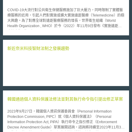
COVID-19大流行對公共衛生保健服務施加了巨大壓力，同時限制了實體醫
療服務的近用，引起人們對實施或擴大實施遠距醫療（Telemedicine）的極
大興趣。為了對應全球對遠距醫療服務的增長，世界衛生組織（World
Health Organization , WHO）於今（2022）年11月9日發布《實施遠距醫
療綜合指引》（Consolidated Telemedicine Implementation Guide），以
幫助政策制定者、決策者與實行者設計與監管遠距醫療之實施。 遠距醫
療，涉及使用數位科技來克服公衛服務的距離障礙，具有改善臨床管理和擴
大醫療服務覆蓋範圍之潛力。遠距醫療已證明的好處包含減少不必要的臨床
新近奈米科技智財法制之發展趨勢
就診、提供更及時的醫護和擴大醫療服務的覆蓋率。 這份指引建議政策決
策者以及設計和監管遠距醫療之實施人員，實施遠距醫療應分為三個階段，
其詳細步驟重點如下： 階段一：評估情況 1.組建團隊，並確立目標：確定
應參與遠距醫療設計、管理和實施的利害關係人。 2.定義衛生計畫的背景與
目標：確定遠距醫療的服務計畫與其地理範圍。 3.對作業環境進行分析：對
應用軟體（Software Applications）與通信平台的訊息傳遞通道
（Channel）進行作業環境分析、評估應用軟體是否可符合硬體之需求。 4.
評估有利環境：包含評估數位成熟度以確定基礎設施與組織需求、審查公衛
工作者的能力、評估監管與政策之顧慮、考慮資訊跨域流動之影響、探討財
韓國通過個人資料保護法修法並對其執行命令指引提出修正草案
政機制。 階段二：實施之規劃 1.確定遠距醫療系統將如何運作：定義功能
性和非功能性需求、因應需求更新之工作流程、進行廣泛的用戶測試、變更
管理計畫。 2.實施病人與衛生系統工作者之安全與保護機制：包含建立個資
2023年9月27日，韓國個人資訊保護委員會（Personal Information
隱私、近用和保護病人個資的系統、實施公衛人員身分驗證之方式、決定並
Protection Commission, PIPC）就《個人資料保護法》（Personal
揭露是否會進行錄音錄影等事項。 3.建立標準操作程序（Standard
Information Protection Act, PIPA）執行命令之指引修正（Enforcement
Operating Procedures, SOP）：確定遠距醫療適用的案例與潛在責任、決
Decree Amendment Guide）草案展開諮詢，諮詢將持續至2023年11月30
定培訓方式與支持管道、建立確定身分之流程、建立明確的同意文件、討論