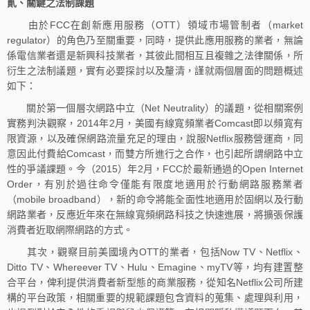
貳、關鍵之法制課題
由於FCC在創新應用服務（OTT）領域市場管制者（market
regulator）的角色乃至關重要，同時，提供此應用服務的業者，無論
係電信業者還是新興科技業者，其彼此間相互且複雜之法律關係，所
衍生之法制議題，實有必要探討以及釐清，謹就兩個層面的問題概述
如下：
關於第一個層次網路中立（Net Neutrality）的議題，從相關案例
實務判決觀察，2014年2月，美國有線寬頻業者Comcast即以頻寬有
限資源，以及確保網路流量充足的理由，說服Netflix服務營運商，同
意因此付費給Comcast，而雙方所進行之合作，也引起所謂網路中立
性的爭議課題。今（2015）年2月，FCC於最新通過的Open Internet
Order，有別於過往命令僅能有限度地適用於行動網路服務業者
（mobile broadband），新的命令將能全面性地適用於固網以及行動
網路業者，反應近年來在無線寬頻網路科技之快速進展，將擴張保護
消費者近取網際網路的方式。
其次，觀察目前美國境內OTT的業者，包括Now TV、Netflix、
Ditto TV、Whereever TV、Hulu、Emagine、myTV等，均有建置整
合平台，俾利提供消費者新型態的商業服務，從知名Netflix公司所建
構的平台政策，相關重要的規範課題包含資料的蒐集、處理與利用，