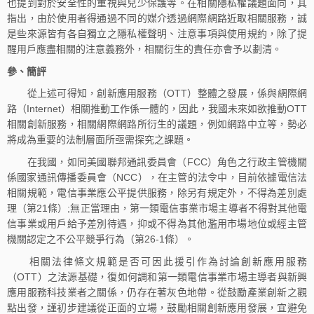
也提到對於安全性的重視與兒少保護等。在相關隱私權議題面向，其
指出，由於使用者得通過不同的媒介透過網際網路近取相關服務，誠
是些來源皆有各自獨立之隱私權聲明、注意事項與使用規約，除了提
醒用戶應盡相關的注意義務外，相關衍生的責任亦會予以劃清。
參、簡評
從上述可得知，創新應用服務（OTT）整體之發展，係與網際網
路（Internet）相關推動工作係一體的，因此，我國未來如欲推動OTT
相關創新服務，相關網際網路所衍生的議題，例如網路中立等，勢必
將成為重要的法制層面所亟需探究之課題。
在我國，如同美國聯邦通訊委員會（FCC）角色之行政主管機關
係國家通訊傳播委員會（NCC），在主管的法令中，目前依據電信法
相關規範，電信事業應公平提供服務，除另有規定外，不得為差別處
理（第21條）;無正當理由，第一類電信事業市場主導者不得對其他電
信事業或用戶給予差別待遇，抑或不得為其他濫用市場地位或經主管
機關認定之不公平競爭行為（第26-1條）。
相關法律條文規範是否可因此援引作為討論創新應用服務
（OTT）之法源基礎，復如何調和第一類電信事業市場主導者與新興
應用服務科技業者之關係，仍存在著灰色地帶。從鼓勵產業創新之觀
點出發，謹初步建議從正面的立場，鼓勵相關創新應用發展，宜避免