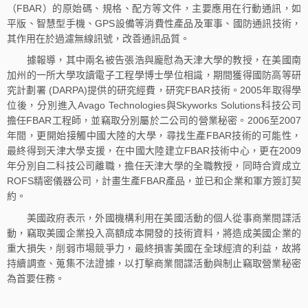
（FBAR）的原始碼、規格、配方等文件，主要應用在行動通訊，如
平版、智慧型手機、GPS設備等消費性產品及軍事、國防通訊技術，
其作用在於過濾無線訊號，改善通訊品質。
據報導，其中兩名被告張浩與龐慰為天津大學的教授，在美國南
加州的一所大學攻讀電子工程學博士學位相識，期間獲得國防高等研
究計劃署 (DARPA)提供的研究經費，研究FBAR技術。2005年取得學
位後，分別進入Avago Technologies與Skyworks Solutions科技公司
擔任FBAR工程師，並竊取分別屬於二公司的營業秘密。2006至2007
年間，更開始接觸中國大陸的大學，尋找生產FBAR技術的可能性，
最終得到天津大學支援，在中國大陸建立FBAR技術中心，更在2009
年分別自二科技公司離職，擔任天津大學的全職教授，同時合資成立
ROFS精密儀器公司，計畫生產FBAR產品，並已和企業和軍方簽訂契
約。
美國政府表示，外國機構利用在美國活動的個人從事商業間諜活
動，竊取美國企業投入高額成本開發的技術資料，將造成美國企業的
重大損失，削弱市場競爭力，最終損害美國在全球經濟的利益，故將
持續調查、蒐集不法證據，以打擊商業間諜活動與制止竊取營業秘密
為首要任務。