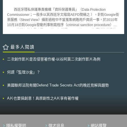
的醫療器材法規在英國已不再適用，故MHRA近年積極發布更適合英國體質
鏈全體（包含中堅、中小企業和新創企業等）和投資鏈上之參與者，都需要
的數位圖書館計劃再次印證了新興技術與現行法規不協調的窘況。就現有事
的醫材監管政策，以確保國內醫材市場保持國際競爭力，也避免醫材供應鏈
推動企業永續轉型。 為強化企業經營以實現永續轉型，經濟產業省同
實資料以觀，Google若未能與學術出版商妥善安排著作權引發之爭議，此
西班牙隱私保護專責機構「資料保護專員」（Data Protection
發生短缺之情形。
步修正「價值協創指南2.0版」，調整企業資訊揭露及對話方式，讓過程可
一計畫未來是否能順利執行，恐怕存有極大疑問。
Commissioner；一般多以其西班牙文縮寫AEPD簡稱之 ），針對Google街
以更有效率及建設性。指南修正重點包括：（1）全部項目都強調為實現永
景服務（Street View）攝影過程中不當蒐集網路用戶資訊一事，於2010年
續社會，企業長期且持續提供價值的重要性及因應方向；（2）新設長期戰
10月18日對Google發動刑事制裁程序（criminal sanction procedure）。
略項目；（3）確保「氣候相關財務揭露（Task Force on Climate-related
AEPD於其網站上發表聲明，其已經掌握Google涉及五項犯罪活動的證據，
Financial Disclosures, TCFD）」所提出之治理、戰略、風險管理、指標與
其中包括蒐集Wi-Fi用戶資訊並將相關資料傳送回美國等，AEPD已將相關證
目標之揭露架構與整合性；（4）於項目「實施戰略（中期經營戰略等）」
據資料提交馬德里法院。 Google街景服務提供全球諸多地區的地理圖
中，強調人才戰略和人才投資重要性；（5）新設實質對話、約定項目。
片，但此一服務也引發人們對於侵犯個人隱私之擔憂。儘管Google先前已
最多人閱讀
多次針對街景攝影車攫取Wi-Fi用戶未經加密訊息之行為進行道歉，但仍有
諸多國家對於Google是否違反內國隱私保護法規展開調查。 此次
二次創作影片是否侵害著作權-以谷阿莫二次創作影片為例
AEPD採取法律行動前，事實上西班牙網路用戶權利協會已就相同問題
Google提起訴訟，而西班牙法院亦於今年8月展開調查。AEPD對外表示，
一旦法院認定Google犯罪情事屬實，各個犯罪行為將可處以6萬至60萬歐元
何謂「監理沙盒」？
之罰金。無獨有偶，加拿大政府亦於10月19日認定Google收集Wi-Fi用戶資
料之舉動，屬於違法行為。
美國聯邦法院有關Defend Trade Secrets Act的晚近見解與趨勢
A片也要搞創意！具原創性之A片享有著作權
隱私權聲明
徵才訊息
網站導覽