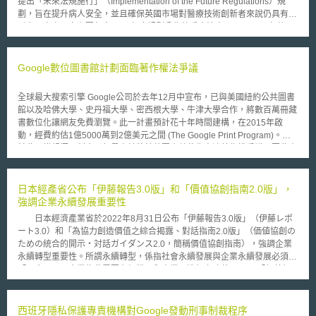
提出「未來法規施行」（Implementation of the Future Regulations）規
劃，旨在提升病人安全，並且確保英國市場對醫療技術創新者來說仍具有吸
引力。本次內容主要包含2024年度規劃公告的重大法案，以及2025年後預
計實施的核心政策，以下節錄相關說明： 1.預計於2024年實施的法規及政
策 MHRA擬定了幾個重要法規及政策的公告時程表，主要包含名為「AI-
Airlock」的監理沙盒 （AI-Airlock regulatory sandbox）及數則醫材軟體監
Google數位圖書館計劃面臨著作權法爭議
管指引，主題有「醫材開發地圖的優良機器學習實踐」（Good machine
learning practice for medical device development mapping）、「人工智
全球最大搜索引擎 Google公司於去年12月中宣布，已與美國紐約公共圖書
慧醫材開發和部署的最佳實踐」（AI as a Medical Device(AIaMD)
館以及哈佛大學、史丹福大學、密西根大學、牛津大學合作，將數百萬冊藏
development and deployment best practice）及「資料驅動醫材軟體的研
書數位化讓網友免費瀏覽。此一計畫預計花十年時間建構，在2015年啟
究、發展及治理」Data-driven SaMD research, development and
動，經費約估1億5000萬到2億美元之間 (The Google Print Program)。雖
governance）；另外，因應世界貿易組織（World Trade Organization,
然此一構想極具創意，但是由於將館藏圖書數位化牽涉著作權爭議，因此由
WTO）於2023月7月26日發佈的 《上市後監督要求之行政立法性文件草
125家非營利學術出版機構組成的美國大學出版協會(AAUP)已針對若干疑點
案》（draft Post-market Surveillance Requirements Statutory Instrument,
去函，希望Google能釐清著作權法上之疑慮，以利整體計劃之推動。
PMS SI），英國政府也打算在 2024 年引入相關立法，以加強醫材上市後的
AAUP所持最重要依據係美國著作權法第107條有關合理使用之規定。
日本經產省公布「伊藤報告3.0版」和「價值協創指南2.0版」，
監管要求。 2. 未來核心政策規劃 MHRA已選定數個醫材管理核心主題，並
AAUP質疑，以Google如此大規模，就圖書內容性質不加以區分，全面性的
強調企業永續發展重要性
預計從2024年上半年開始與利害關係人啟動相關討論會議，以利於2025年
圖書數位化工程，恐怕無法符合著作權法所訂出的合理使用標準。蓋著作權
後制定更詳細的施政草案。管理議題明確包含對植入式醫材的風險分類進行
日本經濟產業省於2022年8月31日公布「伊藤報告3.0版」（伊藤レポ
法有關是否符合合理使用之界定標準，是以事實情況及個案之判別方式為
升級、增加醫材軟體的分類、加強對醫材之品質管理系統與加強技術文件、
ート3.0）和「為協力創造價值之綜合揭露、對話指南2.0版」（価値協創の
主，故無法想像Google如何在未進行個別之判斷前，便能夠概括性的依此
推行專屬識別碼（Unique Device Identifiers, UDI）、更新臨床試驗施行措
ための統合的開示・対話ガイダンス2.0，簡稱價值協創指南），強調企業
而主張其享有合法權利。事實上，Google之主張與法院實務界之認知存在
施、引入國際承認框架，使已獲得類似監管機構批准的醫材更快進入市場，
永續轉型重要性。所謂永續轉型，係指社會永續發展與企業永續發展必須
極大落差。 此外， Google的數位圖書館計畫在許多細部執行事項上，
以及促使英國對於醫材軟體網路安全等基本管理要求持續與歐盟接軌。 以
「同步」，及企業為此需要在經營面和產業面進行之改革。 「伊藤報
仍存有許多疑點，導致原先欲加入的AAUP會員，無法確保圖書內容完成數
上施政規劃，反映出英國政府為確保民眾安全，欲持續加強醫材品質的風險
告3.0版」整理企業推動永續轉型應採取之措施，包括必須根據社會永續性
位化後，對於以銷售書籍及授權為主要營收來源之出版社，恐會產生造成市
管理力道，以及隨著搭載AI技術的智慧醫材在各國快速發展，英國政府有意
擘畫未來方向，並制定可實現長期價值之企業戰略、關鍵績效指標（Key
場排擠效果之憂慮。 藉由數位技術雖然可以挑戰人類夢想的極限，但
將此類的醫材朝向細緻化管理的布局。此外，英國於2020年脫歐後，歐盟
Performance Indicators, KPI）、治理目標等。此外，伊藤報告也指出供應
西班牙隱私保護專責機構對Google發動刑事制裁程序
過程中涉及的法律層面問題，卻相當程度羈絆了夢想前進的速度。 Google