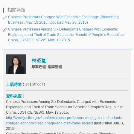
相關連結
Chinese Professors Charged With Economic Espionage ,Bloomberg
Business , May. 19,2015,(Updated May 20, 2015)
Chinese Professors Among Six Defendants Charged with Economic
Espionage and Theft of Trade Secrets for Benefit of People’s Republic of
China, JUSTICE NEWS, May. 19,2015
林昭如
專案經理 編譯整理
上稿時間：
2015年06月
資料來源：
Chinese Professors Among Six Defendants Charged with Economic
Espionage and Theft of Trade Secrets for Benefit of People’s Republic of
China, JUSTICE NEWS, May. 19,2015,
http://www.justice.gov/opa/pr/chinese-professors-among-six-defendants-
charged-economic-espionage-and-theft-trade-secrets
(last visited Jun. 3,
2015)
Chinese Professors Charged With Economic Espionage ,Bloomberg