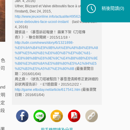
Jan. 4, 2016)
Uther, Blizzard et Valve déboutés face à uCool (pour
稍後閱讀
(0)
l'instant), Dec 24, 2015,
http://www.jeuxonline.info/actualite/49562/blizzard-
valve-deboutes-face-ucool-instant
(last visited Jan.
4, 2016)
鍾張涵，〈暴雪訴訟報捷！ 蘋果下架《刀塔傳
奇》〉，聯合新聞網，2015/11/18，
http://udn.com/news/story/6/1321898-
%E6%9A%B4%E9%9B%AA%E8%A8%B4%E8%A8
%9F%E5%A0%B1%E6%8D%B7%EF%BC%81-
%E8%98%8B%E6%9E%9C%E4%B8%8B%E6%9E
角色
%B6%E3%80%8A%E5%88%80%E5%A1%94%E5
公司
%82%B3%E5%A5%87%E3%80%8B
(最後瀏覽日
期：2016/01/04)
周之鼎，〈狀告刀塔被駁回？暴雪澄清將修正更詳細的
訴狀再提告訴〉，ET遊戲雲，2015/12/22，
nd
http://game.ettoday.net/article/617541.htm
(最後瀏覽
證明
日期：2016/01/04)
設定
階段
蘋果
用手機閱讀及分享