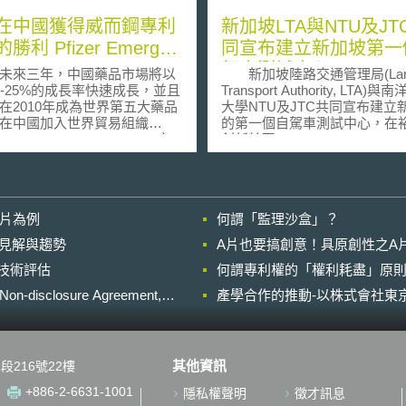
在中國獲得威而鋼專利
新加坡LTA與NTU及JT
勝利 Pfizer Emerges
同宣布建立新加坡第一
rious in China Viagra
駕車測試中心
來三年，中國藥品市場將以
新加坡陸路交通管理局(Lan
t Battle
0-25%的成長率快速成長，並且
Transport Authority, LTA)
在2010年成為世界第五大藥品
大學NTU及JTC共同宣布建立
在中國加入世界貿易組織
的第一個自駕車測試中心，在
 Trade Organization, WTO)之
創新特區(Jurong Innovation
廣大的市場以及商機吸引了許
District)。 其中心設立的目的為
藥品製造商的興趣。然而，因
協助2016年建立的卓越自駕車
對智慧財產保護的社會環境非
研究中心(Centre of Excellence 
，使得本土製造的學名藥以及
Testing & Research of AVs–NT
影片為例
何謂「監理沙盒」？
品仍然主宰其藥品市場。
CETRAN)建立自駕車試驗標
六年的法律戰爭後，輝瑞終於
證。自2015年來新加坡已逐步
的晚近見解與趨勢
A片也要搞創意！具原創性之A
成功地捍衛其關於陽痿治療藥
路駕駛場域，但此為第一個自
進行技術評估
agra的專利權。根據報導，北京
何謂專利權的「權利耗盡」原則
試中心。 此自駕車測試中心的特
民法院已駁回來自12家本土製
點在於其充分模擬道路之建設
losure Agreement,
產學合作的推動-以株式會社東京
提出的專利異議案，並且同意
駕車輛可測試與其他車輛或道
瑞對於Viagra的專利保護至
設施間的通訊與互動，因此此
輝瑞於1994年提出
計並複製模擬真實道路環境。 包
enafil (Viagra)治療陽痿的專利
含具有1. 道路燈光；2. 專用
其他資訊
段216號22樓
歷經七年的審查，中國知識產
信號發射器； 2. 下雨模擬器；
2001年核准該專利申請案。隨
模擬器；4. 模擬大樓阻隔，以
+886-2-6631-1001
隱私權聲明
徵才訊息
2家本土製藥廠提出了該專利的
星受干擾的情況； 5. 彎道；6.