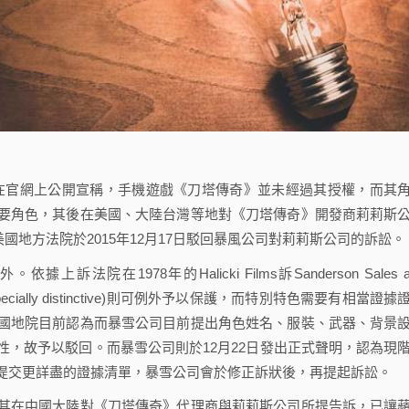
ainment)在官網上公開宣稱，手機遊戲《刀塔傳奇》並未經過其授權，而其
要角色，其後在美國、大陸台灣等地對《刀塔傳奇》開發商莉莉斯
近來指出，美國地方法院於2015年12月17日駁回暴風公司對莉莉斯公司的訴訟。
1978年的Halicki Films訴Sanderson Sales a
cially distinctive)則可例外予以保護，而特別特色需要有相當證據
國地院目前認為而暴雪公司目前提出角色姓名、服裝、武器、背景
，故予以駁回。而暴雪公司則於12月22日發出正式聲明，認為現
提交更詳盡的證據清單，暴雪公司會於修正訴狀後，再提起訴訟。
在中國大陸對《刀塔傳奇》代理商與莉莉斯公司所提告訴，已讓