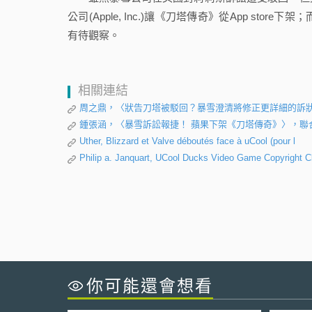
公司(Apple, Inc.)讓《刀塔傳奇》從App s
有待觀察。
相關連結
周之鼎，〈狀告刀塔被駁回？暴雪澄清將修正更詳細的訴狀再提告
鍾張涵，〈暴雪訴訟報捷！ 蘋果下架《刀塔傳奇》〉，聯合新聞
Uther, Blizzard et Valve déboutés face à uCool (pour l
Philip a. Janquart, UCool Ducks Video Game Copyright 
你可能還會想看