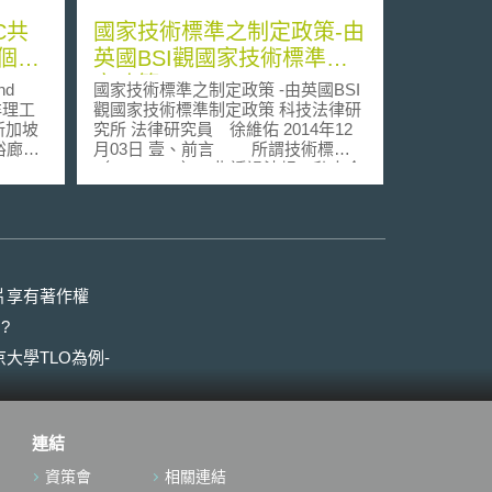
C共
國家技術標準之制定政策-由
個自
英國BSI觀國家技術標準制
定政策
d
國家技術標準之制定政策 -由英國BSI
與南洋理工
觀國家技術標準制定政策 科技法律研
新加坡
究所 法律研究員 徐維佑 2014年12
裕廊東
月03日 壹、前言 所謂技術標準
（standards），指透過法規、私人企
業、或者產業慣例形成的統一技術或
測試與
特定規格，包括重量、大小、品質、
for
材料或技術特徵（technical
U,
specifications），以使商品、服務、
準與認
製造或製造程序方法能有共通的設計
建立道
或相容性[1]；由特定標準制定組織要
片享有著作權
駕車測
求市場上商品或服務應符合一定品質
?
者，亦為技術標準，例如確保農產品
，使自
符合人體食用的健康安全標準。
大學TLO為例-
路基礎
制定技術標準不但具有降低生產成
中心設
本、促進創新、加強消費者選擇性、
增進公共健康及安全等優點，更是國
短距通訊
際貿易的基礎。以技術日新月異的
連結
3.洪水
ICT資訊通信產業而言，標準更是搶
模擬衛
佔市場的利器。 貳、英國國家標準制
資策會
相關連結
 道路突
定政策 成立於西元1901年之英國