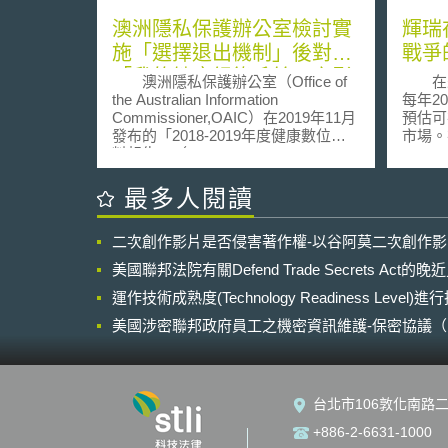
澳洲隱私保護辦公室檢討實
輝瑞
施「選擇退出機制」後對
戰爭的
「我的健康紀錄系統」之影
Victo
澳洲隱私保護辦公室（Office of
在未
響
Paten
the Australian Information
每年2
Commissioner,OAIC）在2019年11月
預估可
發布的「2018-2019年度健康數位資
市場。
料報告」（Annual Report of the
(World
Australian Information
後，其
Commissioner’s activities in relation
多海外
最多人閱讀
to digital health 2018–19），主要說明
為中國
澳洲政府實施「選擇退出機制」
常複雜
二次創作影片是否侵害著作權-以谷阿莫二次創作
（opt-out）後，對「我的健康紀錄系
複製產
統」（My Health Record System）
在歷經
美國聯邦法院有關Defend Trade Secrets Act
（下稱系統）發生的影響，以及有將
在中國
近1成的國民大量選擇退出系統，造成
運作技術成熟度(Technology Readiness Level)
物Vi
系統的醫療健康資料統計困難之檢
高等人
美國涉密聯邦政府員工之機密資訊維護-保密協議（Non-disc
討。 OAIC認為會發生國民大量
藥廠所
NDA）之使用
選擇退出系統的原因，主要是不信任
授予輝
政府對系統資料保護及不清楚系統使
2014年為止。 
用功能有關，因此提出年度報告，內
以Sild
台北市106敦化南路二
容如下: 一、改善民眾對醫療資料保護
申請。
的不信任，例如對醫療業者，開發保
權局於
+886-2-6631-1000
護病患隱私的指導教材，防止、外洩
後，1