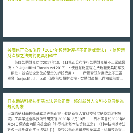
透明度」（Transparency on Non-Financial Matters）規定，符合條件的上
市公司或受監管實體等公共利益企業，每年應提出一份單獨的非財務事項報
告，內容須涵蓋環境事項、社會問題、員工相關問題、尊重人權和打擊腐敗
等議題，以及公司對該等議題所提出的政策措施、風險評估和實施績效等資
訊。此報告經企業內部最高管理層與治理機構批准後，須立即於網路上公
開，並確保至少十年內可供公眾存取。 二、企業應就有無使用童工及衝突
地區的礦物金屬進行盡職調查 依《瑞士債法典》第32章新增的第8節「與來
自受衝突影響地區的礦物金屬以及童工相關的盡職調查和透明度」（Due
Diligence and Transparency in relation to Minerals and Metals from
英國修正公布施行「2017年智慧財產權不正當威脅法」，使智慧
Conflict-Affected Areas and Child Labour）規定，所在地、總部或主要營
財產權之法規範更具明確性
業地點位於瑞士的企業，如在瑞士自由流通或加工來自受衝突影響和高風險
地區（conflict-affected and high-risk areas）的特定礦物或金屬，抑或產品
英國智慧財產局於2017年10月1日修正公布施行智慧財產權不正當威脅
或服務被合理懷疑是使用童工製造或提供而成，原則上即須遵守供應鏈中的
法（IP Unjustified Threats Act 2017），使智慧財產權之法規範更具明確及
盡職調查義務，每年亦應將其遵守情況編制成報告。此報告應在會計年度結
一致性，並協助企業免於昂貴的訴訟費用。 所謂智慧財產權之不正當
束後的六個月內於網路上發布，並確保至少十年內可供公眾存取。
威脅（unjustified threat）係指無智慧財產權、智慧財產權已過期或無效、
或雖未實際發生智慧財產權之侵權事實，卻對他人提起侵權之法律行為或措
施，該行為耗費成本、引起市場混亂，致使客戶出走並造成企業合法販售商
品或服務之業務停滯，並扼殺智慧財產創新之本質，破壞市場衡平。
因涉及智慧財產侵權之法規範複雜、不明確或不一致，且當有侵權之虞尚未
日本通過科學技術基本法等修正案，將創新與人文科技發展納為
進入司法審判程序前其紛爭難以解決，致使智慧財產權人（特別是擁有智慧
規範對象
財產權之中小企業）不願意實施其權利。因此，修正公布施行智慧財產權不
日本通過科學技術基本法等修正案，將創新與人文科技發展納為規範對象
正當威脅法將有助於智慧財產權人或第三人知悉何種行為算是威脅，提供明
資訊工業策進會科技法律研究所 2020年12月10日 日本國會於2020年6
確之規範框架，鼓勵企業建立商談（talk first）文化，使爭議雙方可交換訊
月24日通過由內閣府提出的「科學技術基本法等修正案」（科学技術基本法
息以解決紛爭，而非興訟。並使企業或個人在智慧財產權爭議中取得公平合
等の一部を改正する法律）[1]，為整合修正科學技術基本法、科學技術與創
理的地位，以保護客戶及供應鏈（包括零售商或供應商），避免企業或個人