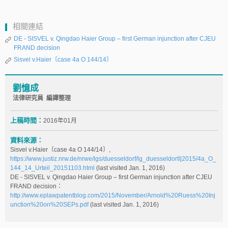
相關連結
DE - SISVEL v. Qingdao Haier Group – first German injunction after CJEU
FRAND decision
Sisvel v.Haier〔case 4a O 144/14〕
劉憶成
法律研究員 編譯整理
上稿時間：
2016年01月
資料來源：
Sisvel v.Haier〔case 4a O 144/14〕,
https://www.justiz.nrw.de/nrwe/lgs/duesseldorf/lg_duesseldorf/j2015/4a_O_
144_14_Urteil_20151103.html
(last visited Jan. 1, 2016)
DE - SISVEL v. Qingdao Haier Group – first German injunction after CJEU
FRAND decision：
http://www.eplawpatentblog.com/2015/November/Arnold%20Ruess%20Inj
unction%20on%20SEPs.pdf
(last visited Jan. 1, 2016)