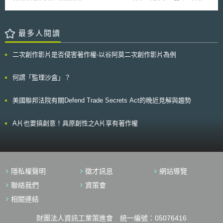
新創造活性化法（科学技術・イノベーション創出の活性化に関する法律，
因不正當威脅、惡性之商業競爭，而遭受損害。再者，智慧財產權之不正當
下稱科技創新活性化法）等法律之包裹式法案。其旨在新增創新與人文科學
威脅法適用於專利權、商標權及設計權，使智慧財產權法複雜之規範更趨明
相關科技發展目標，將之列入基本法。並因應此一立法目的調整，修正科技
確且一致。
創新活性化法，增訂大學、研發法人出資與產業共同研究途徑，同時調整中
最多人閱讀
小企業技術革新制度之補助規範。 壹、背景目的 日本內閣府轄下之整
合科學技術與創新會議（総合科学技術・イノベーション会議）於2019年
二次創作影片是否侵害著作權-以谷阿莫二次創作影片為例
11月公布的「整合提振科學技術與創新目標下之科學技術基本法願景（科学
技術・イノベーション創出の総合的な振興に向けた科学技術基本法等の在
り方について）」報告書提出，科學技術與創新之議題高度影響人類與社會
何謂「監理沙盒」？
的願景，而近年聚焦之重點，則在於全球化、數位化、AI與生命科學之發
展。該報告書並進一步揭示了科學技術基本法的修訂方向[2]：（1）納入
美國聯邦法院有關Defend Trade Secrets Act的晚近見解與趨勢
「創新創造」（イノベーション創出）之概念；（2）自相互協力的觀點，
併同振興自然學科與人文學科之科學技術發展；（3）允許大學與研發法人
以自身收入資助具特定創新需求、或發展新創事業之外部人士或組織；
A片也要搞創意！具原創性之A片享有著作權
（4）從鼓勵創新創造的角度，調適建構中小企業技術革新制度。 基於
該報告書之決議要旨，內閣府於2020年3月10日向國會提出本次法律修正
案，並於同年6月24日正式公告修正通過[3]。公告指出，AI、IoT等科學技術
與創新活動的急遽發展，造就了人類社會推動願景和科技創新密不可分的現
況。因之，本次修法除將人文科學項目納入基本法科學技術振興的範疇內，
隱私權聲明
徵才訊息
網站導覽
亦意圖落實同步推動科學技術及創新創造振興之政策構想，建構具整合性且
二者並重發展的法制環境。 貳、內容摘要 本包裹式法案主要修正科學
聯絡我們
資策會
技術基本法與科技創新活性化法。首先，本次修正並列創新與科技發展為科
相關連結
學技術基本法規範主軸，因之，將該法更名為「科學技術與創新基本法」
（科学技術・イノベーション基本法，下稱科技創新基本法），並修訂科技
財團法人資訊工業策進會 統一編號：05076416
創新基本法立法目的為「提升科學技術水準」以及「促進創新創造」；同