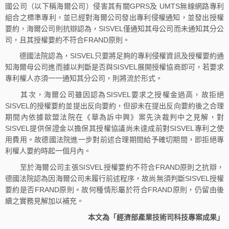
國公司（以下稱海爾公司）侵害其有關GPRS及 UMTS無線網路專利
組合之標準專利，並已經對海爾公司發出專利侵權通知，並發出授權
要約，海爾公司則抗辯認為，SISVEL僅通知其母公司而未通知其分公
司，且其授權要約不符合FRAND原則。
德國法院認為，SISVEL只要將足夠的專利侵權資訊及授權要約通
知海爾母公司進而據以判斷是否與SISVEL展開授權協商即可，若要求
專利權人亦須一一通知其分公司，則將流於形式。
其次，海爾公司雖因認為SISVEL要求之授權金過高，故拒絕
SISVEL的授權要約並提出反向要約，但卻未在提出反向要約後之合理
期間內依據歐盟法院在《華為訴中興》案先決裁判中之見解，對
SISVEL提供保證金以擔保其授權協議尚未達成前對SISVEL專利之使
用費用。故德國法院進一步對前述合理期間給予確切期間，即拒絕專
利權人要約時起一個月內。
至於海爾公司主張SISVEL授權要約不符合FRAND原則之抗辯，
德國法院認為因海爾公司未履行前述程序，故尚無須判斷SISVEL授權
要約是否FRAND原則。故何種情形屬於符合FRAND原則，仍留由後
續之實務見解加以補充。
本文為「經濟部產業技術司科技專案成果」