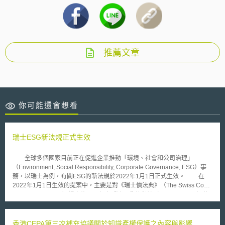
推薦文章
你可能還會想看
瑞士ESG新法規正式生效
全球多個國家目前正在促進企業推動「環境、社會和公司治理」
（Environment, Social Responsibility, Corporate Governance, ESG）事
務，以瑞士為例，有關ESG的新法規於2022年1月1日正式生效。 在
2022年1月1日生效的提案中，主要是對《瑞士債法典》（The Swiss Code
of Obligations, CO）提出修正，包含「涉及公共利益（public interest）的
企業應提出ESG事項報告」與「企業應就有無使用童工及衝突地區的礦物金
屬進行盡職調查（Due Diligence）」，分別說明如下： 一、公共利益企業
應提出ESG事項報告 依《瑞士債法典》第32章新增的第6節「非財務事項之
香港CEPA第三次補充協議關於知識產權保護之內容與影響