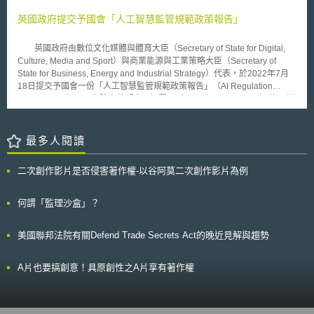
構下，發展關於「基因改造動物所衍生的食品及飼料與相關動物的健康與福
況、廠商在大陸營運及增資、擴廠情形，持續追蹤管理，主管機關於必要時
利，以及對環境影響之安全評估」的綜合性的指導文件（Guidance），預
英國政府提交予國會「人工智慧監管規範政策報告」
並將赴中國實地查核，以落實積極管理。 行政院表示，配套機制方案
計發布兩份指導性文件，第一份即為此份指導文件，其係針對「基因改造動
大部份是強調現行作業的「強化管理措施」，至於相關部會提出新增或應加
物所衍生的食品及飼料」以及「基因改造動物的衛生與福利方面」兩方面的
強的執行事項，原則上應在今（ 95 ）年 6 月 30 日前完成，涉及修法及建
英國政府由數位文化媒體與體育大臣（Secretary of State for Digital,
風險評估，在歷經2011所進行的公眾諮詢（Public Consultation）後，
置資料庫的部分，應在今年年底前執行或規劃完成。
Culture, Media and Sport）與商業能源與工業策略大臣（Secretary of
EFSA於2012年1月26日正式公布。該份指導文件內容並未包含「基因改造
State for Business, Energy and Industrial Strategy）代表，於2022年7月
動物衍生之食品與飼料」對於環境所產生的影響之評估，EFSA另行制定第
18日提交予國會一份「人工智慧監管規範政策報告」（AI Regulation
二份指導文件做為評估之依循，目前初稿已制定完成，並進行公眾諮詢，而
Policy Paper）。內容除定義「人工智慧」（Artificial Intelligence）外，並
可能於近期發佈。 因畜牧而豢養的動物之健康狀態，向來作為衡量此
說明未來政府建立監管框架的方針與內涵。 在定義方面，英國政府認
類農畜食品與飼料的安全之重要指標，本指導文件即以此指標作為整體基本
為人工智慧依據具體領域、部門之技術跟案例有不同特徵。但在監管層面
假設。故該指導性文件之發展策略即以傳統飼養的動物健康狀態及其所衍生
上，人工智慧產物則主要包含以下兩大「關鍵特徵」，造成現有法規可能不
最多人閱讀
的食品與飼料作為安全衡量的基底標準（Baseline）；並同時發展合適於
完全適用情形： （1）具有「適應性」，擅於以人類難以辨識的意圖或邏輯
「基改動物」與「衍生的食品與飼料」，各自的不同比較尺度的評估方法。
學習並歸納反饋，因此應對其學習方式與內容進行剖析，避免安全與隱私問
其評估重點如下： 1.分子特性之評估，係提供針對動物插入一個穩定基因特
二次創作影片是否侵害著作權-以谷阿莫二次創作影片為例
題。 （2）具有「自主性」，擅於自動化複雜的認知任務，在動態的狀況下
徵（Trait）的結構描述之資訊之評估； 2.毒性物質之評估，針對基改動物以
持續判斷並決策，因此應對其決策的原理原則進行剖析，避免風險控制與責
及衍生之食品與飼料所可能導致生物上改變之影響； 3.新蛋白質的誘發性過
任分配問題。 在新監管框架的方針方面，英國政府期望所提出的監管
何謂「監理沙盒」？
敏評估，係針對所有基改動物所衍生的食品所可能導致過敏之評估； 4.營養
框架依循下列方針： （1）針對技術應用的具體情況設計，允許監管機構根
性評估，係針對所有的基改動物所衍生的食品與飼料對於人類或傳統飼養動
據其特定領域或部門制定和發展更詳細的人工智慧定義，藉以在維持監管目
的營養評估。 5.針對基改動物衍生的食品與飼料上市後的監測調查（Post-
美國聯邦法院有關Defend Trade Secrets Act的晚近見解與趨勢
標確定與規範連貫性的同時，仍然能實現靈活性。 （2）主要針對具有真
Market Monitoring, PPM），辨識此類基改食品與飼料在上市後可能的潛在
實、可識別與不可接受的風險水準的人工智慧應用進行規範，以避免範圍過
之影響 此指導文件另一重點，即對於基因改造動物的健康與福利之評
大扼殺創新。 （3）制定具有連貫性的跨領域、跨部門原則，確保人工智慧
A片也要搞創意！具原創性之A片享有著作權
估，這項評估指標之重要性在於： 1.基於動物倫理，即對於動物本身之健康
生態系統簡單、清晰、可預測且穩定。 （4）要求監管機構考量更寬鬆的選
與福利之衡量； 2.動物本身的健康與福利之情形，亦被視為動物衍生產品之
擇，以指導和產業自願性措施為主。 在跨領域、跨部門原則方面，英
安全之重要指標。 綜上，此份指導文件建構出關於申請此類「基因改
國政府則建議所有針對人工智慧的監管遵循六個總體性原則，以保障規範連
造動衍生食品與飼料」上市前的安全評估所必須提供的特定資料之內容架
貫性與精簡程度。這六個原則是基於經濟合作暨發展組織（OECD）的相關