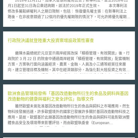
2018年12月1日，加拿大智慧財產局公告了新專利法，並立2018年12
月1日起至31日為公衆諮詢期，該法於2019年正式生效。 本次專利法
修改多屬鬆綁權利人之期日限制，包括： 恢復優先權主張：在新專利法上
路後，在非故意錯過了12個月的優先權期限的情況下，可允許將優先權期限
延長至14個月； 更容易取得申請日：針對直接申請加拿大專利而非透過專
利合作條約（Patent Cooperation Treaty，PCT）的申請案，即使尚未繳納
申請費，或是相關申請文件非英文和法文，一樣可以取得申請日； 允許補
交在主張優先權申請遺漏的內容； 獲核准通知後提出修改作業的程序順暢
行政院決議就登陸重大投資案增設政策性審查
化； 採用電子送件，排序列表不會被徵收超頁費； 對特定的錯誤有更明確
的修正截止日：移除因「行政作業」上疏失而提出修正請求的規定，在其他
繼陳水扁總統於元旦宣示兩岸經貿改採「積極管理、有效開放」後，行
規定上增加了明確的截止日； 採PCT途徑進入國家階段已經不再有42個月
政院於 3 月 22 日 的院會中通過兩岸經貿「積極管理、有效開放」配套機制
的期限； 維持費用制度較為複雜，錯過實質審查期限影響也較嚴重； 如果
方案，方案執行面向涵蓋經濟、農業、金融、人員及小三通等經貿往來層
已遞交之申請案並非英文或法文版本，那未來修改申請案必須要能自合理的
向，建立管理目標及機制。其中在經濟類部分，為強化對大陸投資之有效管
從原本外語版本中合理推論而出； 需提出優先權證明文件：申請人必須向
理，企業赴大陸地區超過一定金額或涉及敏感科技的重大投資案，增設「政
加拿大專利局遞交每一件先前申請的優先權證明文件，特殊情況下才能豁免
策面審查」， 但方案中並未進一步指出一定金額與敏感性產業的定義。
提交； 部分申請期限變短：新專利制度縮短申請人部分申請程序及時間，
經經濟部邀集陸委會等相關單位，討論積極管理配套措施中的「重大投
例如申請實體審查期限從申請日起5年內降為4年等。
資案」界定標準，會中決定政府將參考國內廠商設立晶圓廠的投資規模，制
歐洲食品管理局發佈「基因改造動物所衍生的食品及飼料與基因
定相關審查辦法，將 1 億美元以上或涉及敏感科技的投資案，進行「兩階段
改造動物的健康與福利之安全評估」指導文件
審查」，即政策面審查及投審會委員會議審查，並列舉需要經過政策面審查
雖然歐盟未曾批准基因改造動物所衍生的食品與飼料之市場應用。然生
的產業。 所謂政策面審查，依據行政院大陸委員會發布的「兩岸經貿
物科技發展迅速，許多歐盟境外的國家已發展許多關於基因改造動物科技之
『積極管理、有效開放』配套機制」指出，是由政府邀請企業負責人及經理
應用。是故，歐盟基於此類基因改造動物所衍生的食品與飼料可能對歐洲整
人，就企業財務計畫、技術移轉、輸出設備、在台相對投資等項目進行協
體食品安全及環境帶來影響評估，而由歐盟執委會（European
調，在確定企業具體承諾，並由業者出具同意政府於必要時將進行大陸投資
Commission, EC）要求歐洲食品管理局（European Food Safety Authority,
事項實地查核的承諾書後，再送投審會開會審查。經濟部表示，業者經核准
EFSA）在歐盟第1829/2003 號規章（Regulation EC No 1829/2003）之架
進行大陸投資後，主管機關應分別針對母公司在國內持續投資與技術升級情