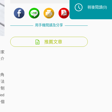
稍後閱讀
(0)
用手機閱讀及分享
推薦文章
國家
、介
的角
新法
營制
ed
一個