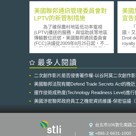
美國聯邦通訊管理委員會對
美國
LPTV的新管制措施
宣告
法
為了確保農村地區低功率電視
「追及
(LPTV)播送的服務，與協助該等地區
國，又名An
傳輸數位訊號，美國聯邦通訊委員會
Droit
(FCC)決議從2009年8月25日起，不再
roya
接受新的類比傳輸運用與設備建置之
後，原
申請，只允許新的數位低功率電視
成的權
(new digital-only LPTV)及其有關之電
藝術創
最多人閱讀
視訊號轉換站的設置申請。此申請機
為例，
會將限於特定區域，以及採行「先申
在拍賣
二次創作影片是否侵害著作權-以谷阿莫二次創作
請先服務」(first-come, first-served)的
時的天
處理程序。此外，針對全國性的核發
與投資
美國聯邦法院有關Defend Trade Secrets Act
執照申請，則於2010年1月25日開始
絲毫利
受理。 低功率電視起源於1982
運作技術成熟度(Technology Readiness Level)
版業者
年，係FCC為了地方導向、實踐表意
或「締
美國涉密聯邦政府員工之機密資訊維護-保密協議（Non-disc
自由權利與促進文化多樣性，而在小
一件藝
NDA）之使用
型社區允許低功率電視執照擁有者得
高、且
享有「次級性頻譜使用權」
追及權
(secondary spectrum priority)，於
保障。 歐盟在2001年要求會員
台北市106敦化南路二
VHF(2-13)或UHF(14-51)頻段中，提
制定追
供電視節目播送之服務。 根據
括歐洲
+886-2-6631-1000