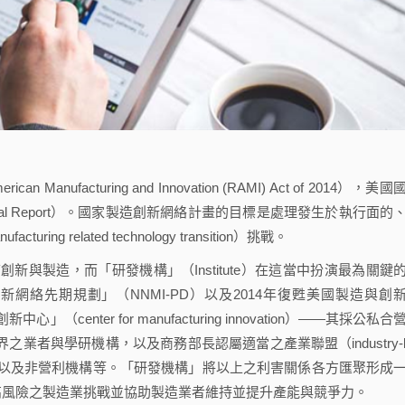
anufacturing and Innovation (RAMI) Act of 2014），美國
al Report）。國家製造創新網絡計畫的目標是處理發生於執行面的
related technology transition）挑戰。
製造，而「研發機構」（Institute）在這當中扮演最為關鍵
新網絡先期規劃」（NNMI-PD）以及2014年復甦美國製造與創
新中心」（center for manufacturing innovation）——其採公私合
可包括各該業界之業者與學研機構，以及商務部長認屬適當之產業聯盟（industry-l
驗室、以及非營利機構等。「研發機構」將以上之利害關係各方匯聚形成
以共同因應高風險之製造業挑戰並協助製造業者維持並提升產能與競爭力。