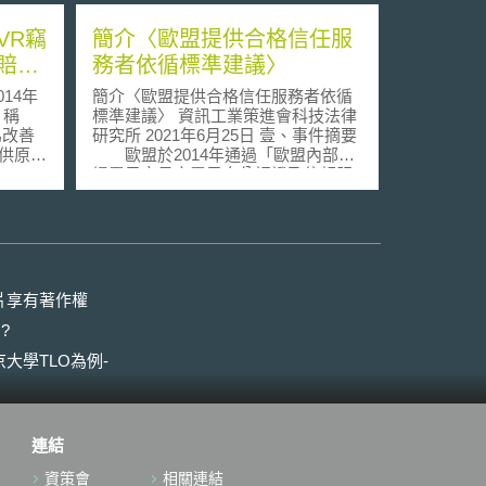
 VR竊
簡介〈歐盟提供合格信任服
賠償
務者依循標準建議〉
14年
簡介〈歐盟提供合格信任服務者依循
，稱
標準建議〉 資訊工業策進會科技法律
y為改善
研究所 2021年6月25日 壹、事件摘要
提供原型
歐盟於2014年通過「歐盟內部市
mack，
場電子交易之電子身分認證及信賴服
Max所
務規章」（簡稱eIDAS規章）[1]，並
於2016年7月正式生效。eIDAS規章是
司軟體之
在歐盟1999年電子簽章指令[2]的基礎
其後
上，進一步建構一個更安全、更具信
經
賴、更易於使用電子簽章的法律框
示含有
架，以促進整個歐盟跨境間的電子交
片享有著作權
，最後
易環境，進而達到歐盟數位單一市場
?
的目標[3]。 eIDAS規章共有六
章，其核心包含兩大部分[4]，在第二
大學TLO為例-
章中規範了電子識別機制（Electronic
用營業
Identification），並於第三章中建構一
協定、
系列電子交易中相關信任服務（Trust
侵權
Services, TS）的法律架構，包含電
連結
指示商
子簽章（Electronic signatures）、電
共同被告
子封條（Electronic seals）、電子時
資策會
相關連結