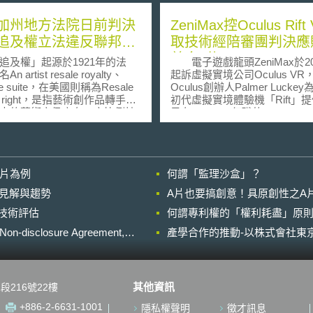
加州地方法院日前判決
ZeniMax控Oculus Rift
追及權立法違反聯邦憲
取技術經陪審團判決應
美金5億元
權」起源於1921年的法
電子遊戲龍頭ZeniMax於20
 artist resale royalty、
起訴虛擬實境公司Oculus VR
 de suite，在美國則稱為Resale
Oculus創辦人Palmer Lucke
lty right，是指藝術創作品轉手
初代虛擬實境體驗機「Rift」
來的藝術家仍享有一定比例抽
予在ZeniMax任職的John Car
利。立法之初在於保護弱勢的
嗣Carmack在該機器增加Zeni
造家，以梵谷的畫作《農婦》
有之虛擬實境專用關鍵軟體，
原始賣價僅為1000日圓，惟卻
ZeniMax就Luckey取得該公
會場上以6千6百萬日圓創下當
內容與Luckey簽立保密協定。
影片為例
何謂「監理沙盒」？
價。然而，獲利的僅是收藏家
Luckey為募集Oculus資金，未
客，梵谷與其後代沒有享受到
ZeniMax授權及參與，開始展
的晚近見解與趨勢
A片也要搞創意！具原創性之A
益。再者，藝術創造家不似出
ZeniMax專有軟體之「Rift」
進行技術評估
或音樂製作者可藉由「授權」
何謂專利權的「權利耗盡」原則
Facebook收購Oculus。 ZeniMax
約」的方式保護其經濟利益，
以Oculus、Luckey、Brendan
losure Agreement,
產學合作的推動-以株式會社東京
術品不僅製作時間長、成本
Iribe（Oculus另一創辦人）、
為世界獨一無二，有必要藉由
Carmack為被告，主張其等盜
或相類似制度完善權利體系的
秘密、侵害著作權、違反保密
國
不公平競爭、不當得利、商標
其他資訊
段216號22樓
及權相關法律，截至今日，包
（包括未經許可使用以及錯誤
、拉丁美洲、韓國、日本、澳
品來源），並列Facebook為
+886-2-6631-1001
隱私權聲明
徵才訊息