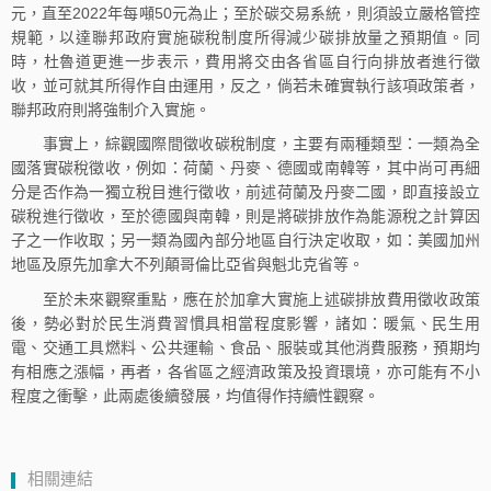
元，直至2022年每噸50元為止；至於碳交易系統，則須設立嚴格管控
規範，以達聯邦政府實施碳稅制度所得減少碳排放量之預期值。同
時，杜魯道更進一步表示，費用將交由各省區自行向排放者進行徵
收，並可就其所得作自由運用，反之，倘若未確實執行該項政策者，
聯邦政府則將強制介入實施。
事實上，綜觀國際間徵收碳稅制度，主要有兩種類型：一類為全
國落實碳稅徵收，例如：荷蘭、丹麥、德國或南韓等，其中尚可再細
分是否作為一獨立稅目進行徵收，前述荷蘭及丹麥二國，即直接設立
碳稅進行徵收，至於德國與南韓，則是將碳排放作為能源稅之計算因
子之一作收取；另一類為國內部分地區自行決定收取，如：美國加州
地區及原先加拿大不列顛哥倫比亞省與魁北克省等。
至於未來觀察重點，應在於加拿大實施上述碳排放費用徵收政策
後，勢必對於民生消費習慣具相當程度影響，諸如：暖氣、民生用
電、交通工具燃料、公共運輸、食品、服裝或其他消費服務，預期均
有相應之漲幅，再者，各省區之經濟政策及投資環境，亦可能有不小
程度之衝擊，此兩處後續發展，均值得作持續性觀察。
相關連結