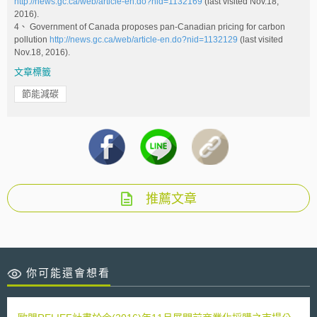
http://news.gc.ca/web/article-en.do?nid=1132169
(last visited Nov.18,
2016).
4、 Government of Canada proposes pan-Canadian pricing for carbon
pollution
http://news.gc.ca/web/article-en.do?nid=1132129
(last visited
Nov.18, 2016).
文章標籤
節能減碳
推薦文章
你可能還會想看