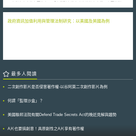
基礎。 PCP正式公告後的執行階段即區分為階段A「解決方案設計
國專利審查官的必要能力。 「產業財產權人才培養協力事業」主要針對日
(Solution design)」（計半年）、階段B「原型開發(Prototype
本企業進行海外經濟投資及活動熱門的發展中國家（包含新興國家以及最低
development)」（計半年）、階段C「商業化前開發：場域測試(Pre-
度開發國家LDC），提供積極性的人才培養支援，並以強化該國家能安定培
commercial development: field test)」（計一年）。各階段將設定參與廠商
養智慧財產相關權利取得與執行的實施人才為目的。在法制整備較為落後的
政府資訊加值利用與管理法制研究：以美國及英國為例
應達成目標，以篩選出較符合需求者始得進入下一階段，以維持廠商間良性
最低度開發國家如柬埔寨，人才培養強化支援的範圍亦包含產業財產權制度
競爭，於階段C最後決標予研發成果最符合計畫需求之廠商（可能1家以
的整備。人才培養的對象以智慧財產廳的職員、取締機關的職員以及民間的
上）。 歐盟目前的創新推動策略上PCP屬尚未被充分運用的工具，從
智慧財產關係業者為重點，透過提升其對於智慧財產權的能力，解決日本企
該計畫的規劃可見準備階段對後續PCP執行階段的重要性，透過其示範可供
業為在外國取得產業財產權的權利保護需要花費大量時間、日本企業的產業
政策規劃者為借鏡，運用創新採購驅動產業創新發展以更有效益解決社會與
財產權在外國受到侵害的案件逐年增加等問題，以消除日本企業在外國進行
政府需求。
經濟投資及活動時的巨大妨礙。 日本專利廳亦針對研修方針下列事項提出
建議： 1、消除發展中國家審查延遲的對應方針 於研修中透過增加案例閱
讀、資料尋找演習等的講義時間，提升尋找能力及判斷能力；並透過學習日
本的IT系統、業務處理過程，提升系統面的支援能力。 2、提升發展中國家
最多人閱讀
審查品質的方針 透過學習日本的基準、判斷手法提升審查、審判的品質；
並透過學習日本的管理手法，提升審查品質管理能力。 3、仿冒品對策的對
應方針 透過介紹以日本及各國事例為基礎的支援，加深對於仿冒品對策的
二次創作影片是否侵害著作權-以谷阿莫二次創作影片為例
理解；並透過增加與實施健全執法相關聯的講義時間，加深對於仿冒品對策
的一般理解。 4、建構更有效果的研修方法的對應方針 透過設置課程全體的
何謂「監理沙盒」？
導師制度（mentor），提升研修效果的同時，有效活用「線上」及「實體」
連續性的混合研修方法，並透過於實體研修中實施團體討論、在職訓練
（OJT）、案件閱讀、模擬裁判（Mock Trial）等，提升實踐能力。 本文後
美國聯邦法院有關Defend Trade Secrets Act的晚近見解與趨勢
續會持續留意日本「產業財產權人才培養協力事業」的發展，以掌握日本對
於發展中國家支援的最新資訊。我國企業如未來預計於發展中國家進行經濟
A片也要搞創意！具原創性之A片享有著作權
投資或活動時，亦應注意該國智慧財產權之程度，以評估相關風險。 本文
同步刊登於TIPS網（https://www.tips.org.tw）