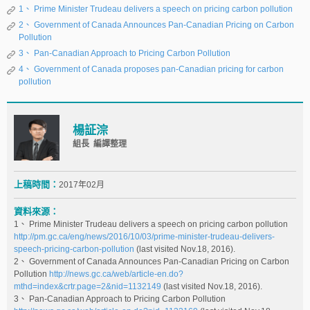
1、 Prime Minister Trudeau delivers a speech on pricing carbon pollution
2、 Government of Canada Announces Pan-Canadian Pricing on Carbon
Pollution
3、 Pan-Canadian Approach to Pricing Carbon Pollution
4、 Government of Canada proposes pan-Canadian pricing for carbon
pollution
楊証淙
組長 編譯整理
上稿時間：
2017年02月
資料來源：
1、 Prime Minister Trudeau delivers a speech on pricing carbon pollution
http://pm.gc.ca/eng/news/2016/10/03/prime-minister-trudeau-delivers-
speech-pricing-carbon-pollution
(last visited Nov.18, 2016).
2、 Government of Canada Announces Pan-Canadian Pricing on Carbon
Pollution
http://news.gc.ca/web/article-en.do?
mthd=index&crtr.page=2&nid=1132149
(last visited Nov.18, 2016).
3、 Pan-Canadian Approach to Pricing Carbon Pollution