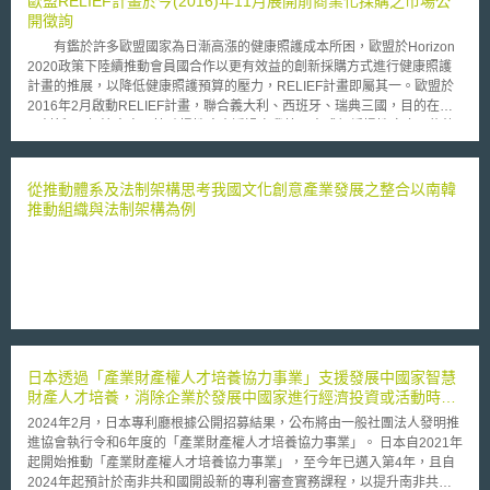
歐盟RELIEF計畫於今(2016)年11月展開前商業化採購之市場公
開徵詢
有鑑於許多歐盟國家為日漸高漲的健康照護成本所困，歐盟於Horizon
2020政策下陸續推動會員國合作以更有效益的創新採購方式進行健康照護
計畫的推展，以降低健康照護預算的壓力，RELIEF計畫即屬其一。歐盟於
2016年2月啟動RELIEF計畫，聯合義大利、西班牙、瑞典三國，目的在發
展創新ICT解決方案以協助慢性病患透過自我管理方式舒緩慢性疼痛、能夠
持續獨立生活。欲採購的ICT創新服務為目前尚不存在於市場上、仍需經研
發之解決方案，實為針對慢性疼痛自我管理解決方案的「研發服務」，該計
畫係採「前商業化採購(Pre-Commercial Procurement, PCP)」方式進行跨
從推動體系及法制架構思考我國文化創意產業發展之整合以南韓
國公告招標。目前RELIEF計畫正在進行PCP準備階段之公開市場徵詢，除
推動組織與法制架構為例
了透過2個月（今年11、12月）的公開線上問卷調查業者意見，另將以
workshop形式舉辦三場公開市場徵詢會議。 RELIEF計畫另一重要目標
就是透過此計畫以建立完整PCP流程，讓未來參與相關計畫的公部門能夠熟
悉並妥善運用PCP流程及工具 。「前商業化採購」為歐盟廣泛創新戰略中
所指出能協助公部門採購「研發服務」的特殊採購程序，以滿足尚未存在市
場上、仍需經研發的技術性創新需求，此程序不包含對研發成果的商業化採
購，亦不受政府採購法之規範，能夠從需求面刺激廠商創新研發，讓研發從
一開始即以機關需求為核心。 RELIEF計畫劃分為PCP之準備階段以及
日本透過「產業財產權人才培養協力事業」支援發展中國家智慧
執行階段。於準備階段會進行PCP招標文件準備、採購團隊的需求及現有技
財產人才培養，消除企業於發展中國家進行經濟投資或活動時所
術分析、公開市場徵詢(Open Market Consultation, OMC)；由於採購機關
面臨的智慧財產權相關妨礙
對其需求尚無具體的規格描述，必須經廣泛的市場意見徵詢與溝通以進一步
2024年2月，日本專利廳根據公開招募結果，公布將由一般社團法人發明推
定義，正在進行中的OMC將聚集採購團隊、潛在投標者（例如對健康照
進協會執行令和6年度的「產業財產權人才培養協力事業」。 日本自2021年
護、數位照護、病患賦權與互動性有鑽研之ICT業者）、終端使用者等，以
起開始推動「產業財產權人才培養協力事業」，至今年已邁入第4年，且自
廣蒐相關利害關係團體意見並進行充分互動溝通，作為執行階段的重要參考
2024年起預計於南非共和國開設新的專利審查實務課程，以提升南非共和