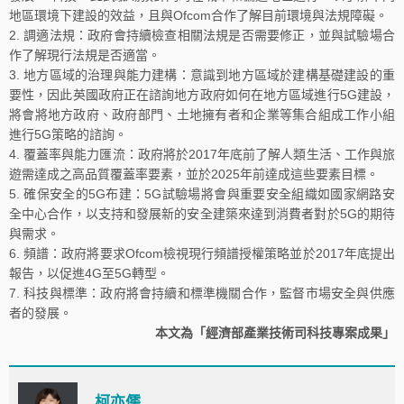
地區環境下建設的效益，且與Ofcom合作了解目前環境與法規障礙。
調適法規：政府會持續檢查相關法規是否需要修正，並與試驗場合
作了解現行法規是否適當。
地方區域的治理與能力建構：意識到地方區域於建構基礎建設的重
要性，因此英國政府正在諮詢地方政府如何在地方區域進行5G建設，
將會將地方政府、政府部門、土地擁有者和企業等集合組成工作小組
進行5G策略的諮詢。
覆蓋率與能力匯流：政府將於2017年底前了解人類生活、工作與旅
遊需達成之高品質覆蓋率要素，並於2025年前達成這些要素目標。
確保安全的5G布建：5G試驗場將會與重要安全組織如國家網路安
全中心合作，以支持和發展新的安全建築來達到消費者對於5G的期待
與需求。
頻譜：政府將要求Ofcom檢視現行頻譜授權策略並於2017年底提出
報告，以促進4G至5G轉型。
科技與標準：政府將會持續和標準機關合作，監督市場安全與供應
者的發展。
本文為「經濟部產業技術司科技專案成果」
柯亦儒