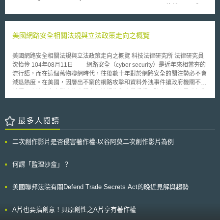
for Industry and Food and Drug Administration Staff，以下簡稱510(k)指
引），針對醫療器材業者將其生產製造的醫療儀器申請上市的過程做了新的
調整及規範。此指引主要是讓業界及FDA人員了解FDA在評估醫療器材申請
過程中所評估的因素及要點，並藉由FDA在審查醫療器材的實務規範及審查
美國網路安全相關法規與立法政策走向之概覽
標準來當作標準並訂定510(k)修正，以提高510(k)評估的可預測性、一致性
及透明度，讓業界有一定的遵循標準。雖然FDA的指令文件並不受法律強制
美國網路安全相關法規與立法政策走向之概覽 科技法律研究所 法律研究員
規範，但可供醫材業者更清楚FDA所重視的審查程序及內容。 歐盟對
沈怡伶 104年08月11日 網路安全（cyber security）是近年來相當夯的
醫療器材上市前之審查亦有相關指令，分別為一般醫療器材指令（Medical
流行語，而在這個萬物聯網時代，往後數十年對於網路安全的關注勢必不會
Device Directive，簡稱MDD）、活體植入醫材指令（Active Implantable
減退熱度。在美國，因層出不窮的網路攻擊和資料外洩事件讓政府機關不勝
Medical Devices Directive，簡稱AIMDD）及。歐盟規定醫療器材在上市
其擾，也讓許多企業產生實質上經濟損失和商譽受損，隨之而來的是聯邦和
前，必須符合上市前所規定之內容以正當在歐盟、歐洲經濟地區
州政府主管機關的關切目光，除了透過政策和行政規管之外，國會也開始制
（European Economic Area）及瑞士市場販售使用。然而特別的是，不同
訂新法或對現行法規進行修法，補入對於網路安全維護之要求，以下本文將
於美國上市前的醫療器材由主管機關FDA進行審查，歐洲藥物管理局（The
簡介美國現行法規範之要點及目前最新法案。 壹、美國聯邦政府相關網路
最多人閱讀
European Medicines Agency of the EU）並不參與醫療器材的審核程序，
安全規範、標準及措施 一、金融業相關管制規範 對金融機構的管制依
而是交由歐盟會員國的私人認證機構對醫療器材做評估。
據為「金融服務業現代化法/格雷姆-里奇-比利雷法（Gramm-Leach Bliley
二次創作影片是否侵害著作權-以谷阿莫二次創作影片為例
Act, GLBA ）」，該法要求金融機構必須建置適當的程序保護客戶的個人財
務資訊，維護客戶個人資料的機密性、完整性和安全性，避免遭受任何可遇
見的威脅或騷擾，以及避免任何未經授權的近用行為導致損害或對客戶造成
何謂「監理沙盒」？
不便利[1]。 另外美國證券交易委員會（Security and Exchange
Commission, SEC）下設法令遵循檢查與調查室（SEC Office of
美國聯邦法院有關Defend Trade Secrets Act的晚近見解與趨勢
Compliance Inspections and Examinations, OCIE），在2014年發布全國
檢查風險警示（National Exam Program Risk Alert），命名為「OCIE 網路
安全芻議（OCIE Cybersecurity Initiative）」，用來評估證券交易商和投資
A片也要搞創意！具原創性之A片享有著作權
顧問對網路安全維護的準備以及曾遭遇過的資安威脅種類和經驗；而金融監