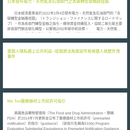
日本發布電力、天然氣及石油部門之去碳轉型金融路徑圖
日本經濟產業省於2022年2月4日發布電力、天然氣及石油部門的「去
碳轉型金融路徑圖」（トランジション・ファイナンスに関するロードマッ
プ），作為各部門轉型金融之指引，確保資金持續投入，協助二氧化碳主要
排放部門朝去碳化轉型，以實現2050年碳中和目標。 電力、天然氣及
石油部門之「去碳轉型金融路徑圖」，係以科學根據為基礎，依據日本國內
電力、天然氣、石油部門之現況及相關政策規劃，導入現階段具可行性之技
術，確實推動減少二氧化碳排放；同時並針對未來技術的發展與革新目標訂
定時間表，確保技術與各部門未來之發展能有助日本於2050年達成碳中和
當個人隱私遇上公共利益--從個資法角度談市長候選人病歷外洩
目標。一方面於企業欲透過轉型金融取得資金時，指引企業針對其現行氣候
事件
變遷對策進行檢討；另一方面，亦可協助金融機構審視企業於轉型融資時所
提出之轉型策略與措施，以判斷是否符合轉型金融之資格。各部門主要重點
如下： 電力：2020年開始導入轉型燃料（生質能、氫、氨與天然氣之混和
燃燒），並逐步淘汰傳統火力發電；2030年確立去碳燃料（純生質能、
氫、氨火力發電、再生能源等）相關技術，並推動商用化。 石油：2020年
起開發石油製程節能技術，並推動轉型以天然氣為主要燃料；同時發展氫氣
製造技術、二氧化碳捕捉技術，於2030年達成商用化。 天然氣：2020年起
針對天然氣、液化石油氣進行節能製程、燃料利用效率、合成燃料相關技術
Me Too醫療器材上市前許可指引
開發，並擴大建置都市天然氣管線、確保液化石油氣配送途徑等。
美國食品藥物管理局（The Food and Drug Administration，簡稱
FDA）於2014年7月更新並公布了醫療器材上市前許可（premarket
notification）的指引（guidance）（該指引名稱為510(k) Program:
Evaluating Substantial Equivalence in Premarket Notification Guidance