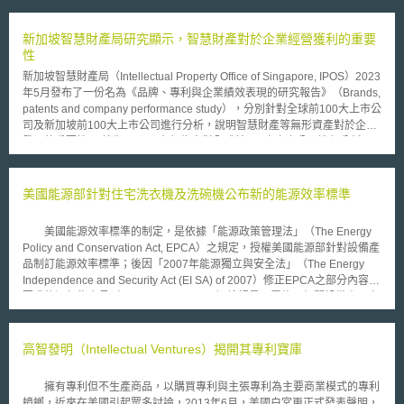
計畫」（Clean Power Plan），係為因應氣候變遷，在2015年8月由美國總
統在演說中公布，並於同年10月由美國環署公布「對固定污染源的碳排指
引：電業發電單位」最終內容。該計畫的具體目標乃以2005為標準，在
新加坡智慧財產局研究顯示，智慧財產對於企業經營獲利的重要
2030減少碳排32%，各州並得自行訂訂計畫；預期的計畫效果則包含：保
性
護一般的美國家庭、促進經濟，與協助一般美國家庭節省費用。 由於
新加坡智慧財產局（Intellectual Property Office of Singapore, IPOS）2023
該案涉及大規模以天然氣、風力與太陽能取代燃煤電廠，2015年的10月23
年5月發布了一份名為《品牌、專利與企業績效表現的研究報告》（Brands,
日至11月5日間，由北新與其他近60家電業向聯邦哥倫比亞特區上訴法院
patents and company performance study），分別針對全球前100大上市公
（United States Court of Appeals for the District of Columbia Circuit）提
司及新加坡前100大上市公司進行分析，說明智慧財產等無形資產對於企業
出申請暫緩實施之聲請。2016年1月21日 該上訴法院駁回聲請，同月26日
發展的重要性。 首先，IPOS在報告中對全球前100大上市公司進行分析，
原本提出聲請的電業再向最高法院提出暫緩實施之聲請。 在向最高法
若該上市公司同時名列「全球500大最有價值品牌」（英國知名品牌諮詢機
院的聲請中，業者主張：因系爭指引所規範排放限制量為任何現行發電業者
構Brand Finance每年發布）及/或「全球專利前250強」（美國知名專利研
（Electricity Generating Units, EGUs）無法透過現行科技或流程改善單獨
究公司IFI CLAIMS Patent Services每年發布），報告中將這類上市公司定
美國能源部針對住宅洗衣機及洗碗機公布新的能源效率標準
達成，將迫使整個電力產業作出轉變。業者並指出，由於淘汰既有電廠與建
義為持有最有價值品牌或最強專利組合的企業。這類企業與全球前100大上
立新的再生能源計畫皆須長時間的努力來執行，若欲在2022年達成相關目
市公司中的其他企業相比，平均收入（revenue）是其他企業的2.2倍、淨利
標，電業必須現在就展開行動。 而最高法院也認同業者的主張，指
美國能源效率標準的制定，是依據「能源政策管理法」（The Energy
（net profit）是其他企業的1.9倍、市值（market capitalisation）是其他企
出：因訴訟曠日廢時，若不暫緩實施系爭指引，立即、無法回復、且特別重
Policy and Conservation Act, EPCA）之規定，授權美國能源部針對設備產
業的2.3倍。 其次，本報告以新加坡前100大上市公司為分析對象，其中持
大的損害將持續發生；且美環署仍將取得該計畫所欲取得之效果，縱使系爭
品制訂能源效率標準；後因「2007年能源獨立與安全法」（The Energy
有最有價值品牌（同時名列「新加坡100大最有價值品牌」）及/或最強專利
指引最終被廢止。 基於上述理由，最高法院以暫時處分裁定系爭措施
Independence and Security Act (EI SA) of 2007）修正EPCA之部分內容，
組合（根據PatSnap專利資料庫的檢索資料定義）的上市公司，與新加坡前
暫緩實施。
要求能源部秘書長（Secretary of Energy）檢視是否需修正相關設備產品之
100大上市公司中的其他企業相比，平均收入是其他企業的2.4倍、淨利是其
能源效率標準後，再進行修正，同時並應將待機（standby mode）及關機
他企業的1.8倍、市值是其他企業的2.7倍。 由新加坡發布的報告可知，品牌
（off mode）之能源耗用標準納入測試程序中。 基於此，能源部於
或專利等無形資產對於企業維持競爭優勢的重要性，企業應將智慧財產布局
2012年5月，針對住宅洗衣機及洗碗機，公布新的能源效率標準，訂立洗衣
高智發明（Intellectual Ventures）揭開其專利寶庫
與管理列為公司治理的重點，持續確保企業無形資產的價值（譬如企業若未
機及洗碗機產品的最低能源標準，並分別自2015年及2013年開始施行。此
持續落實商標布局與管理，將會削弱品牌價值），以強化企業的競爭力。
亦為美國總統歐巴馬「all-of-the-above」能源政策的重要部分，透過能源效
本文同步刊登於TIPS網站（https://www.tips.org.tw）
擁有專利但不生產商品，以購買專利與主張專利為主要商業模式的專利
率標準的制訂，以合理的方式逐步減少家庭的支出並同時減少能源消費。
蟑螂，近來在美國引起眾多討論，2013年6月，美國白宮更正式發表聲明，