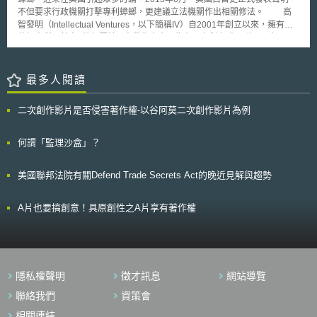
目前美國家庭洗衣機及洗碗機的用電量約占住宅用電量的3%，用水量
不但要求行政機關打擊專利蟑螂，更建議立法機關作出相關修法。 高
則占室內用水的20%。根據新的標準，前置式洗衣機（front-loading
智發明（Intellectual Ventures，以下簡稱IV）自2001年創立以來，擁有約7
clothes washers）將可節省15%的電力消費以及35%的水費，上置式
萬個專利，其中4萬個屬於IV商業化專案，為主張專利之武器群。一向不承
（top-loading washers）洗衣機更可節省33%的電力使用及19%的用水
認自己屬於專利蟑螂的IV，2013年12月公開表列出3萬3千個用以主張專利
量。洗碗機則可節省約15%的電力及20%的用水。 自2009年起至今，
侵權獲利之專利，包括無線技術、半導體技術、硬體、以及生物技術等高值
已有約40種產品訂有能源效率標準，預計至2030年，總共可節省約3500億
專利；至於其他未公開的專利，IV則稱受限於第三方的保密義務無法公開。
最多人閱讀
美元的帳單花費。這些標準的制訂，是透過能源部的「能源效率與再生能
IV宣稱此舉目的在於提供潛在專利被授權人或買受人一個購物清單；然
源」（Energy Efficiency and Renewable Energy (EERE) Program）計畫
而更為可能的，是面對同年11月底甫通過眾議院投票之創新法案帶來的壓
提供技術面的相關建議，並與製造商、消費者團體及環保團體等的共同協
二次創作影片是否侵害著作權-以谷阿莫二次創作影片為例
力，所釋出之善意表示退讓。 前述公開清單目前在IV官網上公開提供下
商，達成一致的共識，希望提供消費者更多的選擇並減少對製造者的衝擊。
載與搜尋，對於企業或事務所，將來受到不知名公司控告專利侵權時，可以
檢視這份清單，瞭解該案是否為IV所主導，但實際在訴訟策略上該如何運用
何謂「監理沙盒」？
學界與實務界尚未有明確的作法，值得繼續觀察。
美國聯邦法院有關Defend Trade Secrets Act的晚近見解與趨勢
A片也要搞創意！具原創性之A片享有著作權
隱私權聲明
徵才訊息
網站導覽
聯絡我們
資策會
相關連結