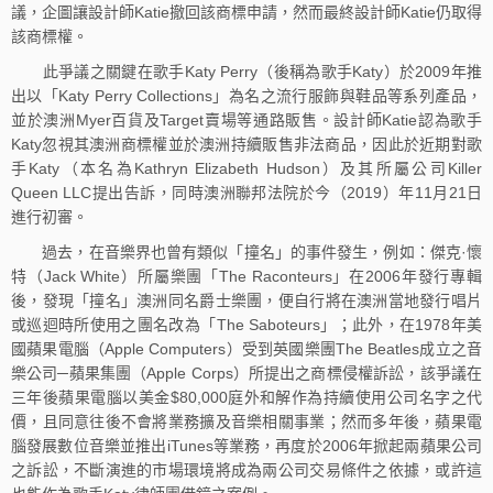
議，企圖讓設計師Katie撤回該商標申請，然而最終設計師Katie仍取得
該商標權。
此爭議之關鍵在歌手Katy Perry（後稱為歌手Katy）於2009年推
出以「Katy Perry Collections」為名之流行服飾與鞋品等系列產品，
並於澳洲Myer百貨及Target賣場等通路販售。設計師Katie認為歌手
Katy忽視其澳洲商標權並於澳洲持續販售非法商品，因此於近期對歌
手Katy（本名為Kathryn Elizabeth Hudson）及其所屬公司Killer
Queen LLC提出告訴，同時澳洲聯邦法院於今（2019）年11月21日
進行初審。
過去，在音樂界也曾有類似「撞名」的事件發生，例如：傑克·懷
特（Jack White）所屬樂團「The Raconteurs」在2006年發行專輯
後，發現「撞名」澳洲同名爵士樂團，便自行將在澳洲當地發行唱片
或巡迴時所使用之團名改為「The Saboteurs」；此外，在1978年美
國蘋果電腦（Apple Computers）受到英國樂團The Beatles成立之音
樂公司─蘋果集團（Apple Corps）所提出之商標侵權訴訟，該爭議在
三年後蘋果電腦以美金$80,000庭外和解作為持續使用公司名字之代
價，且同意往後不會將業務擴及音樂相關事業；然而多年後，蘋果電
腦發展數位音樂並推出iTunes等業務，再度於2006年掀起兩蘋果公司
之訴訟，不斷演進的市場環境將成為兩公司交易條件之依據，或許這