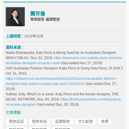
龔芳儀
專案經理 編譯整理
上稿時間：
2019年12月
資料來源：
Nadia Elshawarby, Katy Perry Is Being Sued by an Australian Designer,
WHO.COM.AU, Nov. 01, 2019,
https://www.who.com.au/katy-perry-sued-by-
australian-designer-of-same-name
(last visited Nov. 27, 2019)
AAP, Australian Fashion Designer Katie Perry Is Suing Katy Perry, 10 DAILY,
Oct. 31, 2019,
https://10daily.com.au/news/australia/a191031zrcns/australian-fashion-
designer-katie-perry-is-suing-katy-perry-20191031
(last visited Nov. 27,
2019)
Nathan Jolly, What’s in a name: Katy Perry and the Aussie designer, THE
MUSIC NETWORK, Nov. 04, 2019,
https://themusicnetwork.com/katy-perry-
vs-aussie-designer/
(last visited Dec. 03, 2019)
文章標籤
智財訴訟
智財布局
品牌智財
文化創意
商標