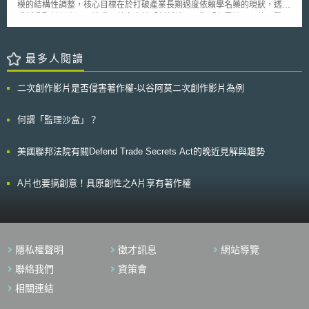
模的結構性調整，核心目標在於打破產業長期過度依賴學名藥的現狀，透過
運用各領域的知識創造價值，為整體社會提供自動化、省力化、防災減災之
重新分配健保資源，將重心轉向支持「創新藥品」與「必需藥品」的研發及
科學技術。 (2)研究能力與人才培育 透過補助優秀大學與研究費用、扶植區
供應。 在強化創新新藥補償方面，政府為解決藥價偏低導致新藥上市延遲
域核心及具有特色的研究型大學、強化國家研究設施並促進設施間之合作性
及出口受限的困境，將導入多項革新措施。 首先是自2026年第二季開始擴
發展研究基礎；以及推動開放政府資助研究之資料與學術論文。 (3)營造創
大實施「藥價靈活契約制」，允許藥品公開價格維持國際水準，實際支付價
最多人閱讀
新生態系 透過SBIR計畫（Small Business Innovation Research，小型企
格則透過回饋調控，以消除跨國藥廠對全球參照價格的疑慮。此外，針對重
業創新研發計畫）補助，並促進新創企業之政府採購；藉由產官學合作推展
症及罕見疾病藥物，計畫於2027年起彈性調高經濟效益評估門檻，並將罕
創新；以及擴大政府與民間研發投資規模，促進人才、技術、資金在大企業
二次創作影片是否侵害著作權-以谷阿莫二次創作影片為例
病藥物健保登錄期由240天大幅縮減至100天內。針對具革命性療效的新
與新創公司間流動等。 日本政府認為，核融合能源與量子科技等關鍵技術
藥，更預計於2028年建立「先登錄、後評估」機制，獲准後可立即供應藥
將為新產業發展的開端，本戰略亦將成為未來日本新一期科學技術與創新基
品，後續再依真實世界證據調整藥價。 新制擬將學名藥及專利過期藥品的
何謂「監理沙盒」？
本計畫（科学技術・イノベーション基本計画）開展之基礎。我國於半導
價格上限，由原廠藥的53.55%降至與主要先進國家相當的40%水準。針對
體、量子科技等關鍵科技發展皆緊跟國際腳步，因此相關戰略措施後續之推
已上市藥品，自2026年起將分三年進行階段性調降；同時廢除齊頭式的加
動與落實，亦值得我國持續關注、參考。
美國聯邦法院有關Defend Trade Secrets Act的晚近見解與趨勢
算優惠，改採階梯式定價，規定同一成分藥品第11項學名藥起，藥價將較前
一順位自動折減5%，藉此抑制低品質學名藥的失序競爭。 另一方面，為確
保供應鏈脆弱的國家必需藥品供應，政府將提高低價藥品的成本補償上限至
A片也要搞創意！具原創性之A片享有著作權
5億韓元，並新設最高7%的政策加成。若藥品使用韓國國產原料藥，將給予
額外價格優惠，並在一定期間內豁免價機制，以鼓勵本土供應鏈韌性。韓國
政府期盼透過市場機制的重組，迫使藥廠轉型投入創新研發或進入國內必需
藥品供應鏈，以改善製藥產業結構。惟此舉引發業界強烈反彈，如何在改革
陣痛期維持基礎藥品的穩定供應，將是政策能否順利落地的關鍵。
隱私權聲明
徵才訊息
網站導覽
聯絡我們
資策會
相關連結