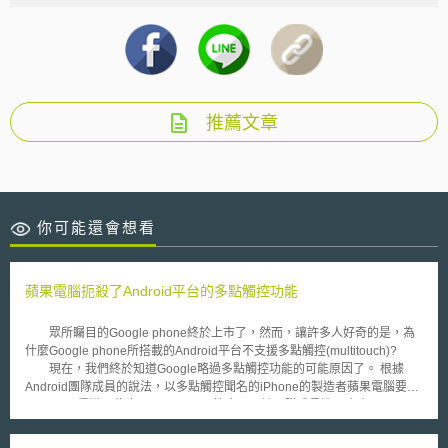
推薦文章
你可能還會想看
蘋果電腦扼殺了Android平台的多點觸控功能
眾所矚目的Google phone終於上市了，然而，讓許多人好奇的是，為
什麼Google phone所搭載的Android平台不支援多點觸控(multitouch)?
現在，我們終於知道Google略過多點觸控功能的可能原因了。 根據
Android團隊成員的說法，以多點觸控聞名的iPhone的製造者蘋果電腦要求
Google不得導入此應用，而Google答應了。該團隊成員進一步表示，
Google的決定讓他們鬆了一口氣。在此之前，Palm因為宣布將在新的Pre
phone中採用多點觸控技術而面臨蘋果電腦空前的官司壓力。即使蘋果電腦