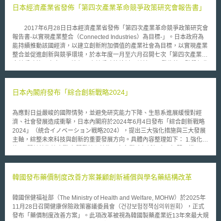
最後決定不對Palm採取法律行動，這兩家公司之間的關係也很難好轉。顯
日本經濟產業省發佈「第四次產業革命競爭政策研究會報告書」
然，Google不想破壞與蘋果電腦的關係 。 蘋果電腦上個月剛取得一個
名稱為「觸控螢幕裝置、方法以及應用啟發式原理來確認使用者指令的圖形
2017年6月28日日本經濟產業省發佈「第四次產業革命競爭政策研究會
化使用者介面」的專利，其專利號為7,479,949。此專利在2008年04月11
報告書-以實現產業整合（Connected Industries）為目標-」。日本政府為
日提出申請，其內容涵蓋了應用在iPhone上的多點觸控功能以及在iPhone
能持續推動該國經濟，以建立創新附加價值的產業社會為目標，以實現產業
上所使用的指令手勢。 在獲得該專利權的隔天，蘋果電腦營運長Tim
整合並促進創新與競爭環境，於本年度一月至六月召開七次「第四次產業革
Cook公開警告iPhone的競爭對手「我們不會放任蘋果的智慧財產權被剽
命競爭政策研究會」，進行日本競爭政策檢討，並於28日發佈第一階段報告
竊，且絕對會拿出所有可動用的武器作反擊」。
書。 本報告中提出四種大數據應用的商業模式，分別為：單獨成長
型、附隨應用型、他面活用型與多面展開型四種。單獨成長型著重於產品或
服務本身透過資料蒐集應用來改善品質。附隨應用型則除了透過資料搜集以
日本內閣府發布「綜合創新戰略2024」
進行產品與服務品質改善以外，亦擴散經驗運用到其他使用者的服務內容改
善。他面活用型則透過產品或服務的資料蒐集，運用到其他的領域（例如駕
為應對日益嚴峻的國際情勢，並避免研究能力下降、生態系進展緩慢對經
駛資料的蒐集運用到保險費率的計算）。多面展開型則將多種不同的產品與
濟、社會發展造成衝擊，日本內閣府於2024年6月4日發布「綜合創新戰略
服務的資料取得後綜整分析以能相互提升品質，或應用到新發展的領域。
2024」（統合イノベーション戦略2024），提出三大強化措施與三大發展
報告中並提出資料運用對競爭環境影響的三個關鍵步驟。首先是資料本
主軸，綜整未來科技與創新的重要發展方向。具體內容整理如下： 1.強化措
身的影響力，包括資料本身的必要性、資料品質、蒐集成本等。其次為資料
施 (1)關鍵技術綜合戰略 開發核心技術，在各戰略領域如人工智慧、機器
蒐集的可能性，因其他競爭者也可能取得相同資料，故應確保資料的稀少性
人、物聯網等，透過產官學界合作推進技術融合與研究開發、推動人才培
與蒐集能力的差異（與競爭者能區別）。第三是資料運用可能性，應注意資
育，並促進新創發展。 (2)加強國際合作 從全球視角積極運用資源進行策略
料應用上是否有資金、人才在競爭上的其他限制。
性協作，並以促進開發利用、確保安全性為主要目標，主導、參與重要技術
韓國發布藥價制度改善方案兼顧創新補償與學名藥結構改革
相關之國際規則制定。 (3)強化人工智慧領域競爭力並確保安全性 包含創新
研發人工智慧之應用，及利用人工智慧加速創新速度等。 2.發展主軸 (1)推
韓國保健福祉部（The Ministry of Health and Welfare, MOHW）於2025年
進先進科技戰略 針對各重要領域如人工智慧、核融合能源、量子科技、生
11月28日召開健康保險政策審議委員會（건강보험정책심의위원회），正式
物科學、材料科學、半導體與通訊技術（6G）推展研究；確保大學與研究
發布「藥價制度改善方案」。此項改革被視為韓國製藥產業近13年來最大規
機構之研究安全性與倫理，並為設立智庫強化研究機能預做準備；同時綜合