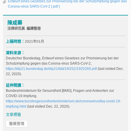
Entwurf eines Gesetzes zur Priorisierung bei der Schutzimpfung gegen das
Corona-virus SARS-CoV-2
[ pdf ]
陳咸蓁
法律研究員 編譯整理
上稿時間：
2021年01月
資料來源：
Deutscher Bundestag, Entwurf eines Gesetzes zur Priorisierung bei der
Schutzimpfung gegen das Corona-virus SARS-CoV-2,
https://dip21.bundestag.de/dip21/btd/19/252/1925260.pdf
(last visited Dec.
22, 2020).
延伸閱讀：
Bundesministerium für Gesundheit [BMG], Fragen und Antworten zur
COVID-19-Impfung,
https://www.bundesgesundheitsministerium.de/coronavirus/faq-covid-19-
impfung.html
(last visited Dec. 22, 2020).
文章標籤
醫藥管理