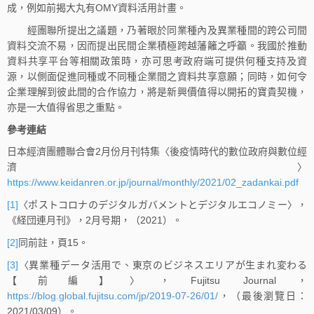
成，例如前揭大丸有OMY資料活用計畫。
經團聯所提出之議題，乃著眼於同業種內及異業種間的跨公司間
資料交流不易，因而提出民間企業積極跨越藩籬之呼籲。我國於推動
資料共享平台等相關政策時，亦可思考政府端可提供何種支持及資
源，以側面促進同種或不同種企業間之資料共享意願；同時，如何令
企業理解到彼此間的合作協力，將是新興價值得以開拓的寶貴契機，
亦是一大值得省思之重點。
參考連結
日本經濟團體聯合會2月份月刊特集〈後疫情時代的數位政府與數位經
濟〉
https://www.keidanren.or.jp/journal/monthly/2021/02_zadankai.pdf
[1]
〈ポストコロナのデジタルガバメントとデジタルエコノミー〉，
《経団連月刊》，2月号期，（2021）。
[2]
同前註，頁15。
[3]
〈異業種データ活用で、東京のビジネスエリアが生まれ変わる
【前編】〉，Fujitsu Journal，
https://blog.global.fujitsu.com/jp/2019-07-26/01/
，（最後瀏覽日：
2021/03/09）。