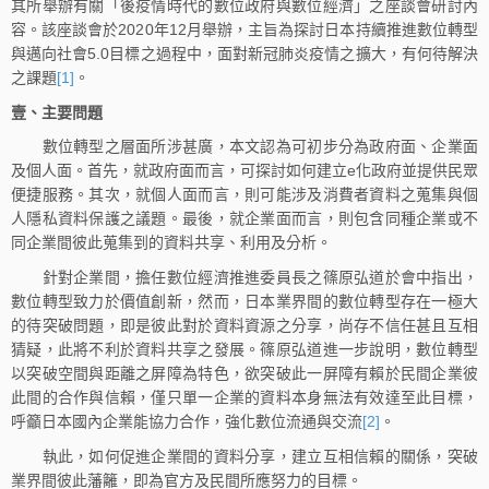
其所舉辦有關「後疫情時代的數位政府與數位經濟」之座談會研討內
容。該座談會於2020年12月舉辦，主旨為探討日本持續推進數位轉型
與邁向社會5.0目標之過程中，面對新冠肺炎疫情之擴大，有何待解決
之課題
[1]
。
壹、主要問題
數位轉型之層面所涉甚廣，本文認為可初步分為政府面、企業面
及個人面。首先，就政府面而言，可探討如何建立e化政府並提供民眾
便捷服務。其次，就個人面而言，則可能涉及消費者資料之蒐集與個
人隱私資料保護之議題。最後，就企業面而言，則包含同種企業或不
同企業間彼此蒐集到的資料共享、利用及分析。
針對企業間，擔任數位經濟推進委員長之篠原弘道於會中指出，
數位轉型致力於價值創新，然而，日本業界間的數位轉型存在一極大
的待突破問題，即是彼此對於資料資源之分享，尚存不信任甚且互相
猜疑，此將不利於資料共享之發展。篠原弘道進一步說明，數位轉型
以突破空間與距離之屏障為特色，欲突破此一屏障有賴於民間企業彼
此間的合作與信賴，僅只單一企業的資料本身無法有效達至此目標，
呼籲日本國內企業能協力合作，強化數位流通與交流
[2]
。
執此，如何促進企業間的資料分享，建立互相信賴的關係，突破
業界間彼此藩籬，即為官方及民間所應努力的目標。