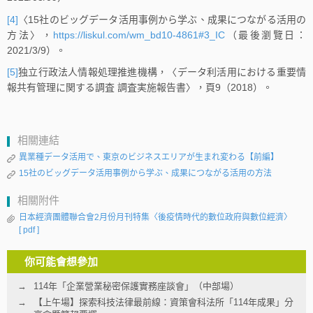
[4]
〈15社のビッグデータ活用事例から学ぶ、成果につながる活用の
方法〉，
https://liskul.com/wm_bd10-4861#3_IC
（最後瀏覽日：
2021/3/9）。
[5]
独立行政法人情報処理推進機構，〈データ利活用における重要情
報共有管理に関する調査 調査実施報告書〉，頁9（2018）。
相關連結
異業種データ活用で、東京のビジネスエリアが生まれ変わる【前編】
15社のビッグデータ活用事例から学ぶ、成果につながる活用の方法
相關附件
日本經濟團體聯合會2月份月刊特集〈後疫情時代的數位政府與數位經濟〉
[ pdf ]
你可能會想參加
114年「企業營業秘密保護實務座談會」（中部場）
【上午場】探索科技法律最前線：資策會科法所「114年成果」分