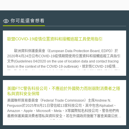
你可能還會想看
歐盟COVID-19疫情位置資料和接觸追蹤工具使用指引
歐洲資料保護委員會（European Data Protection Board, EDPD）於
2020年4月24日公布COVID-19疫情期間使用位置資料和接觸追蹤工具指引
文件(Guidelines 04/2020 on the use of location data and contact tracing
tools in the context of the COVID-19 outbreak)，就針對COVID-19疫情期
間，歐盟成員國利用定位技術和接觸追蹤工具所引發的隱私問題提供相關指
導。 EDPD強調，資料保護法規框架於設計時即具備一定彈性，因此，
在控制疫情和限制基本人權與自由方面可取得衡平。在面對COVID-19疫情
而需要處理個人資料時，應提升社會接受度，並確保有效實施個資保護措
美國FTC警告科技公司，不應迫於外國勢力而削弱對消費者之隱
施。然而資料和技術雖可成為此次防疫重要的工具，但此次的資料利用鬆綁
私與資料安全保障
應僅限用於公共衛生措施。歐盟應指導成員國或相關機構，採取COVID-19
美國聯邦貿易委員會（Federal Trade Commission）主席Andrew N.
相關應變措施時，若涉及處理個人資料，應遵守有效性、必要性、符合比例
Ferguson於2025年8月21日發信給13家科技公司，其中包含Alphabet、
等原則。本次指引針對利用位置資料和接觸追蹤工具的特定兩種情況，闡明
Amazon、Apple、Microsoft、Meta、X等國際知名科技公司，警告他們有
其利用條件和原則。情況一是使用位置資料建立病毒傳播模型，並進一步評
義務保護美國消費者隱私與資料安全，若在外國政府施壓下審查美國公民的
估及研擬整體有效的限制措施;情況二是針對有接觸史病患進行追踪，目的
資料，將有違反《聯邦貿易委員會法》（Federal Trade Commission Act,
是為通知確診病人或疑似個案以進行隔離，以便儘早切斷傳播鏈。
FTC Act）之虞。 信中指出，科技公司可能為遵循外國法規或迫於外國政府
EDPB指出，GDPR和電子隱私保護指令（ePrivacy Directive）均有特別規