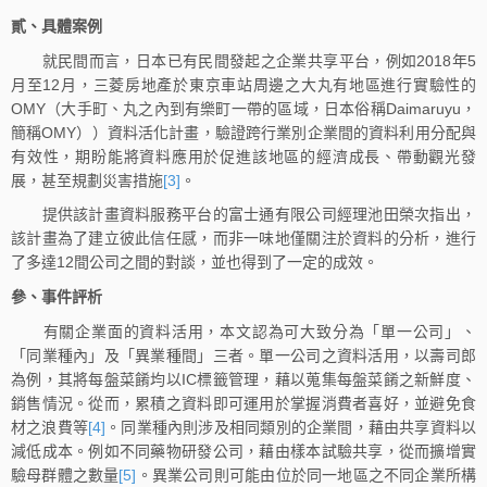
貳、具體案例
就民間而言，日本已有民間發起之企業共享平台，例如2018年5
月至12月，三菱房地產於東京車站周邊之大丸有地區進行實驗性的
OMY（大手町、丸之內到有樂町一帶的區域，日本俗稱Daimaruyu，
簡稱OMY））資料活化計畫，驗證跨行業別企業間的資料利用分配與
有效性，期盼能將資料應用於促進該地區的經濟成長、帶動觀光發
展，甚至規劃災害措施
[3]
。
提供該計畫資料服務平台的富士通有限公司經理池田榮次指出，
該計畫為了建立彼此信任感，而非一味地僅關注於資料的分析，進行
了多達12間公司之間的對談，並也得到了一定的成效。
參、事件評析
有關企業面的資料活用，本文認為可大致分為「單一公司」、
「同業種內」及「異業種間」三者。單一公司之資料活用，以壽司郎
為例，其將每盤菜餚均以IC標籤管理，藉以蒐集每盤菜餚之新鮮度、
銷售情況。從而，累積之資料即可運用於掌握消費者喜好，並避免食
材之浪費等
[4]
。同業種內則涉及相同類別的企業間，藉由共享資料以
減低成本。例如不同藥物研發公司，藉由樣本試驗共享，從而擴增實
驗母群體之數量
[5]
。異業公司則可能由位於同一地區之不同企業所構