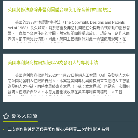
壓力，削弱對美國公民的隱私及資料安全保護。如歐盟《數位服務法》
定，允許各成員國及歐盟層級公共單位使用匿名及個人資料監控新冠病毒的
（Digital Services Act）、英國《網路安全法》（Online Safety Act）期望
英國將修法廢除非營利團體合理使用錄音著作相關規定
傳播，並呼籲透過個人自願性安裝接觸追蹤工具。
科技公司審查用戶言論內容；而英國《調查權力法》（Investigatory
Powers Act）則為滿足英國政府取得用戶儲存資料之目的，要求科技公司削
英國的1988年智慧財產權法（The Copyright, Designs and Patents
弱原本對用戶採行之點對點加密措施。Ferguson主席更表示：「外國勢力
Act of 1988）長久以來，對於慈善及非營利團體在公開場合或活動中播放音
審查及削弱加密措施等行動，將侵害美國公民的自由或使美國公民遭受各種
樂，一直給予合理使用的空間。然當相關團體受惠於此一規定時，創作人跟
危害，例如受外國政府監視、增加身分盜用與詐騙風險」。 信中亦提及，
表演人卻不樂見此情形。因此，英國主管機關針對此一合理使用規範，在
科技公司在遵守外國法律及相關要求的同時，仍須遵守FTC Act第5條規定，
2008年對相關團體進行了意見徵詢。 在2008年10底截止的意見徵詢
亦即禁止企業在市場中進行不公平或欺騙性行為的規定。同時也表示，過去
中，對於改變錄音著作與表演人權利的公開演播合理使用空間，提供了下列
20年來，FTC已對未能履行消費者資料安全或隱私承諾之公司提起數十起訴
三個選項： 一、 完全廢除此一合理使用空間 二、 縮小適用的團體範疇
訟，並將持續要求蒐集、使用、分享或傳輸消費者個人資料的公司，應採取
三、 廢除合理使用空間，但權利人只能以對雙方都公平的費率收取權利金
美國專利與商標局拒絕以AI為發明人的專利申請
合理的安全措施，藉此確保消費者權益。
近日，英國政府宣布根據前述的意見徵詢結果，將廢除慈善與非營利團
體的合理使用規定，從2010年4月開始這些團體將必須負擔一個固定的年
美國專利與商標局於2020年4月27日拒絕人工智慧（AI）為發明人之申
費，才能在活動或公開場合中使用音樂，但截至目前為止，使用的費率為何
請並闡明發明人僅限於自然人。本案是美國專利與商標局首次拒絕人工智慧
尚未確定，但主管機關表示，希望一年不超過100英鎊。 主管機關接下
為發明人之申請，同時本最終審查意見（下稱：本意見書）也是第一次闡明
來將對費率部分開始徵詢意見，對於1988年智慧財產權法也預期會進行修
發明人僅限於自然人。本意見書也被收錄在美國專利與商標局「人工智
正，並於2010年4月開始落實相關規範。這樣的改變對於慈善團體而言固然
慧」、「首席專利審查官最終審查意見」之頁面，作為指標案例。 本
感到失望，相關團體也以未來在活動場合中，不播放音樂或不付權利金來做
意見書是在回應2020年1月20日專利申請申復案（Petition）之審查意見。
為要脅，但整體發展仍有待後續觀察。
回顧本專利申請案之基本資料表，發明人名字為「DABUS」、姓氏部分僅
以括號註明「由人工智慧自行產生的發明」。本案法定代理人及申請人均為
最多人閱讀
Stephan L. Thaler。Stephan L. Thaler表示，DABUS是一個神經網路系統
且「有創意的機器」。美國專利與商標局表示，綜觀美國專利法的用詞
二次創作影片是否侵害著作權-以谷阿莫二次創作影片為例
（如：Whoever）及立法脈絡，均可得知發明人指的是自然人。具體而言，
發明人必須是貢獻發明概念（Conception）的人，專利審查程序手冊