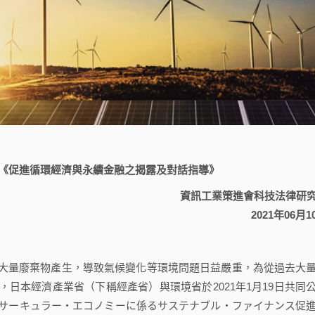
《促進循環經濟與永續金融之揭露及對話指導》
資訊工業策進會科技法律研
2021年06月1
量廢棄物產生，導致氣候變化等環境問題日益嚴重，為從過去大
日本經濟產業省（下稱經產省）與環境省於2021年1月19日共同
サーキュラー・エコノミーに係るサステナブル・ファイナンス促