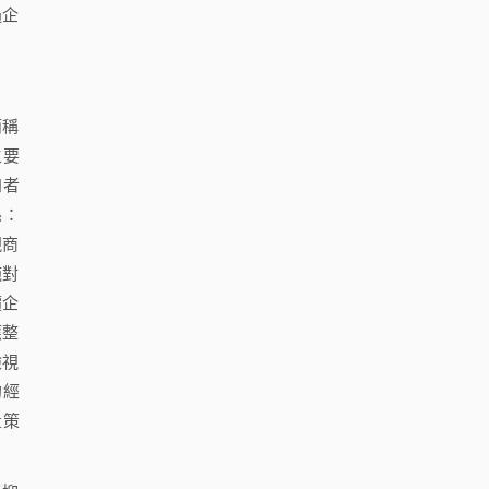
過企
簡稱
主要
四者
係：
現商
施對
價企
應整
檢視
的經
量策