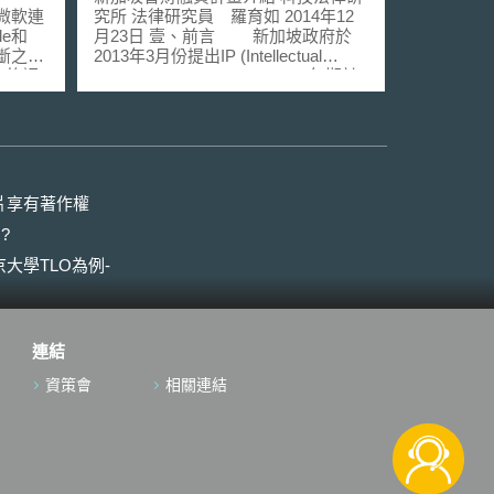
的微軟連
究所 法律研究員 羅育如 2014年12
le和
月23日 壹、前言 新加坡政府於
壟斷之
2013年3月份提出IP (Intellectual
會的調
Property) Hub Master Plan 10年期計
畫[1]，目標是成為亞洲智慧產權匯流
的併購
中心。本文針對其中的智財融資計畫
an
(IP Financing Scheme；IPFS)進行觀
宣布通過
察，目的在於了解新加坡政府如何運
元收購線
用政府資源，協助建構智財交易市
併案。
場。 貳、重點說明 新加坡政府
片享有著作權
導，歐盟
2014年4月18日公布總值為1億新元
?
於沒有
(約24億新台幣)的智財權融資計畫，
會削弱
以協助新加坡本地的企業通過所持有
大學TLO為例-
!)、美國
的智財權獲得銀行的融資。 根據
空間；
這項計畫，新加坡智財局將委託新加
k彼此並不
坡三家智財鑑價機構，為那些擁有智
上廣告
財權的企業進行鑑價，而相關企業則
連結
的衝
可以智財權為抵押，向參與本計畫的
三家當地銀行—星展銀行(DBS Bank
資策會
相關連結
為
Ltd)、華僑銀行(Oversea-Chinese
之後，使兩
Banking Corporation (OCBC) Ltd)和
資訊。
大華銀行(United Overseas Bank
權問題
(UOB) Ltd)申請企業貸款，用以擴展
考量事
企業業務。 而新加坡智財局將依
據不同企業貸款的申請情況，以計畫