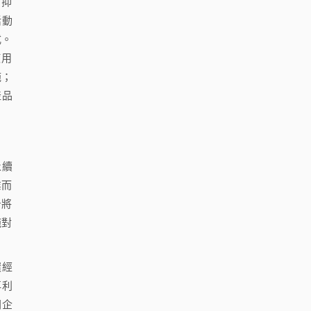
；抑
活動
式。
使用
施；
產品
永續
業而
告將
施對
環經
再利
間企