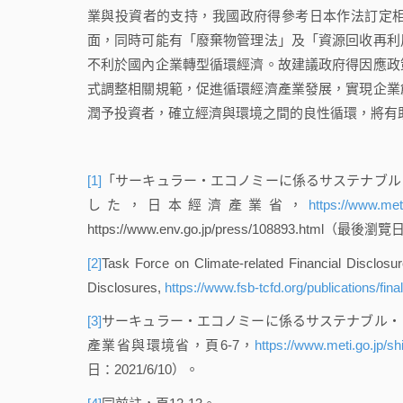
業與投資者的支持，我國政府得參考日本作法訂定
面，同時可能有「廢棄物管理法」及「資源回收再利
不利於國內企業轉型循環經濟。故建議政府得因應政
式調整相關規範，促進循環經濟產業發展，實現企業
潤予投資者，確立經濟與環境之間的良性循環，將有
[1]
「サーキュラー・エコノミーに係るサステナブル
した，日本經濟產業省，
https://www.me
https://www.env.go.jp/press/108893.html（最後瀏
[2]
Task Force on Climate-related Financial Disclosu
Disclosures,
https://www.fsb-tcfd.org/publications/fi
[3]
サーキュラー・エコノミーに係るサステナブル・
產業省與環境省，頁6-7，
https://www.meti.go.jp/s
日：2021/6/10）。