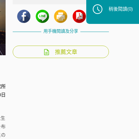
稍後閱讀
(0)
用手機閱讀及分享
推薦文章
究所
0日
量生
公布
進の