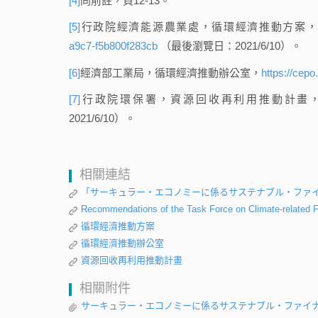
[4]
同前註，頁12-13。
[5]
行政院經濟能源農業處，循環經濟推動方案
a9c7-f5b800f283cb
（最後瀏覽日：2021/6/10）。
[6]
經濟部工業局，循環經濟推動辦公室，
https://cepo
[7]
行政院環保署，資源回收再利用推動計畫
2021/6/10）。
相關連結
「サーキュラー・エコノミーに係るサステナブル・ファ
Recommendations of the Task Force on Climate-related F
循環經濟推動方案
循環經濟推動辦公室
資源回收再利用推動計畫
相關附件
サーキュラー・エコノミーに係るサステナブル・ファイ