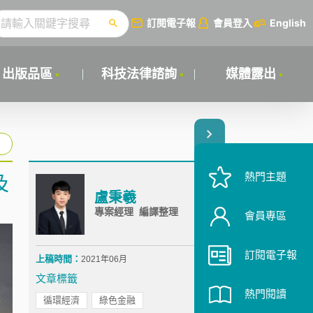
訂閱電子報
會員登入
English
出版品區
科技法律諮詢
媒體露出
熱門主題
及
盧秉羲
專案經理 編譯整理
會員專區
訂閱電子報
上稿時間：
2021年06月
文章標籤
熱門閱讀
循環經濟
綠色金融