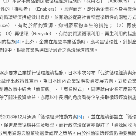
本身事業活動採取循環經濟措施的「採用者」（Adopters）
的「推動者」（Enablers）。具體而言，即分為企業在本身事業
對循環經濟措施做出貢獻，並有助於提高社會整體循環性的兩種方
duce），有助於節約資源、抑制廢棄物產生的措施；（2）再
；（3）再循環（Recycle），有助於資源循環利用、再生利用的措
用的措施
[4]
。此外，企業在經營事業活動時，應考量循環性，針對
階段中，根據其業態選擇所適合之循環經濟措施。
逐步要求企業採行循環經濟措施，日本本次發布「促進循環經濟與
金融作出政策性宣示，為日本國內企業點明投資發展方向。對於企
創造故事中結合「價值觀」、「商業模式」，同時藉由企業年度報
除了關注投資效益，亦應以中長期的角度看待企業採取循環經濟措
018年12月通過「循環經濟推動方案
[5]
」，並在經濟部設立「循
，促進產業循環共生及轉型。而行政院環保署亦擬訂了「資源回收
如何有效利用資源與廢棄物適當處理之策略。由於推動循環經濟仍需要民