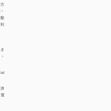
用方
礙，
滾動
資利
めま
，
ial
經濟
瀏覽