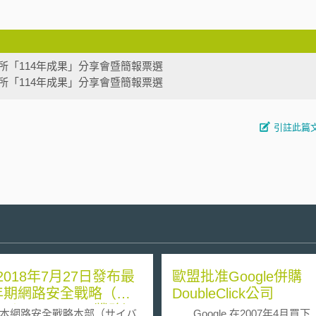
所「114年成果」分享會暨簡報票選
所「114年成果」分享會暨簡報票選
引註此篇
2018年7月27日發布最
歐盟批准Google併購
年期網路安全戰略（サ
DoubleClick公司
ーセキュリティ戦略）
網路安全戰略本部（サイバ
Google 在2007年4月買下