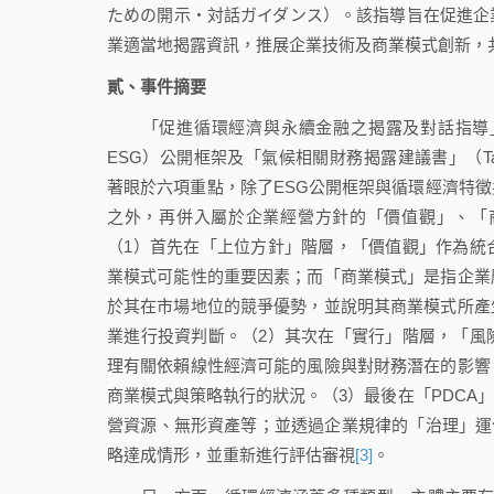
ための開示・対話ガイダンス）。該指導旨在促進企
業適當地揭露資訊，推展企業技術及商業模式創新，
貳、事件摘要
「促進循環經濟與永續金融之揭露及對話指導」參考「環境社會治
ESG）公開框架及「氣候相關財務揭露建議書」（Task Force on 
著眼於六項重點，除了ESG公開框架與循環經濟特
之外，再併入屬於企業經營方針的「價值觀」、「
（1）首先在「上位方針」階層，「價值觀」作為統
業模式可能性的重要因素；而「商業模式」是指企業
於其在市場地位的競爭優勢，並說明其商業模式所產
業進行投資判斷。（2）其次在「實行」階層，「風
理有關依賴線性經濟可能的風險與對財務潛在的影響
商業模式與策略執行的狀況。（3）最後在「PDCA
營資源、無形資產等；並透過企業規律的「治理」運
略達成情形，並重新進行評估審視
[3]
。