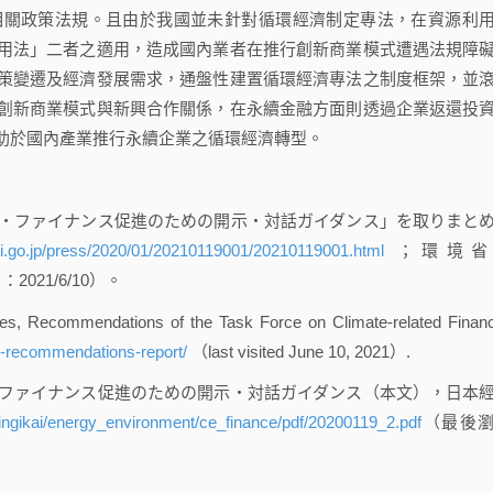
相關政策法規。且由於我國並未針對循環經濟制定專法，在資源利
用法」二者之適用，造成國內業者在推行創新商業模式遭遇法規障
策變遷及經濟發展需求，通盤性建置循環經濟專法之制度框架，並
創新商業模式與新興合作關係，在永續金融方面則透過企業返還投
助於國內產業推行永續企業之循環經濟轉型。
・ファイナンス促進のための開示・対話ガイダンス」を取りまと
ti.go.jp/press/2020/01/20210119001/20210119001.html
；環境省
覽日：2021/6/10）。
res, Recommendations of the Task Force on Climate-related Financ
nal-recommendations-report/
（last visited June 10, 2021）.
ファイナンス促進のための開示・対話ガイダンス（本文），日本
hingikai/energy_environment/ce_finance/pdf/20200119_2.pdf
（最後