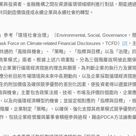
業與投資者、金融機構之間在資源循環領域順利進行對話，期能通
共同創造價值達成永續企業與永續社會的轉型。
理」（Environmental, Social, Governance，
Climate-related Financial Disclosures，TCFD）
[2]
，
徵共通的「風險與機會」、「策略」、「指標與目標」以及「治理」
商業模式」兩者。根據上述六項重點，分為三個階層說明彼此關
合企業實行循環經濟措施的理念與願景，為判斷企業的執行力及實
應分析目前市場環境與未來中長期動向，以及企業採取循環經濟措
生的附加價值及確保競爭優勢的差別化因素，使投資者得以適當評
險與機會」主要包含政策法規、技術、市場及評價四個面向，企業
，以及向循環經濟轉型的機會；並設定相對應的「指標與目標」，
」階層，企業制定「策略」，以確保、強化支撐其商業模式競爭優勢
作，包括企業經營層與董事會積極參與過程，藉由PDCA方法論衡