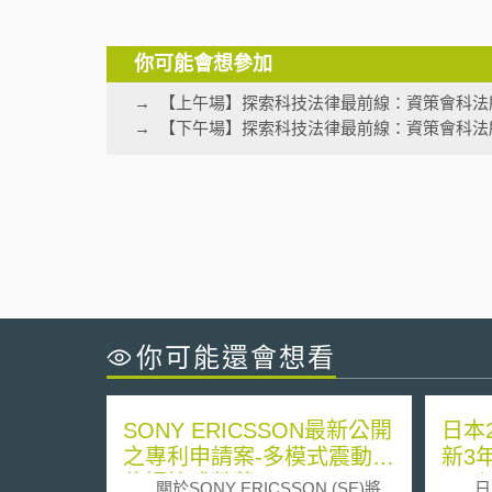
你可能會想參加
【上午場】探索科技法律最前線：資策會科法
【下午場】探索科技法律最前線：資策會科法
你可能還會想看
SONY ERICSSON最新公開
日本
之專利申請案-多模式震動定
新3
位觸控式螢幕
イバ
關於SONY ERICSSON (SE)將
日本