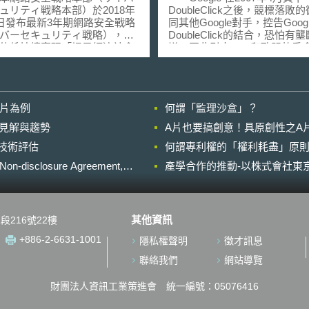
ュリティ戦略本部）於2018年
DoubleClick之後，競標落敗
7日發布最新3年期網路安全戰略
同其他Google對手，控告Goog
バーセキュリティ戦略），其
DoubleClick的結合，恐怕有
的係持續實現「提昇經濟社會
嫌，因此引來FTC和歐盟執委
永續發展」、「實現國民安全
查。 Google此前已經於去年12月
生活之社會」、「維持國際社
首先取得美國聯邦貿易委員會
、安定與保障日本安全」三大
核準。歐盟執行委員會(EUrope
並透過7月25日同樣由網路安
Commission；EC)則於日前
影片為例
何謂「監理沙盒」？
本部（サイバーセキュリティ
無條件批准Google以31億美
部）發布之網路安全年度計畫
上廣告業者DoubleClick的購
的晚近見解與趨勢
A片也要搞創意！具原創性之A
8（サイバーセキュリティ
另據CNN Money網站報
進行技術評估
8），執行下述資安對策的細部計
何謂專利權的「權利耗盡」原則
執委會通過雙方合併，主要基
簡述依據日本三
重大證據顯示，雙方的結合將
losure Agreement,
產學合作的推動-以株式會社東京
目標所提出之重要資安對策：
微軟(Microsoft)、雅虎(Yahoo
社會活力與永續發展 (1) 推
線上(AOL)等競爭對手的生存
支援創造新價值之網路安全措
其次，Google和DoubleClic
存在競爭關係，雙方合併對線
其他資訊
段216號22樓
 架構安全物聯網
市場的競爭，不至於帶來負面
net of Things, IoT）系統。 實
擊。 不過，提倡保護個人隱私的
+886-2-6631-1001
隱私權聲明
徵才訊息
全且安心生活之社會 (1) 制
組織反對該收購交易，他們認
之因應對策。 (2) 官民一
Google與DoubleClick合併
聯絡我們
網站導覽
護關鍵基礎設施。 (3) 強化
家公司更容易獲取消費者個人
府機關之網路安全。 (4) 確
但是歐盟執委會表示個人隱私
財團法人資訊工業策進會 統一編號：05076416
能建構安全與安心之教育與研
並非是否同意兩家公司合併的
年東京奧運與
項。 在得到歐盟方面正式核準之