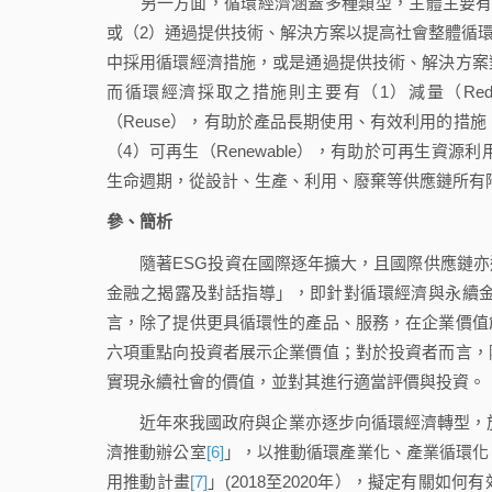
另一方面，循環經濟涵蓋多種類型，主體主要有（1）
或（2）通過提供技術、解決方案以提高社會整體循環性
中採用循環經濟措施，或是通過提供技術、解決方案
而循環經濟採取之措施則主要有（1）減量（Re
（Reuse），有助於產品長期使用、有效利用的措施
（4）可再生（Renewable），有助於可再生資源利
生命週期，從設計、生產、利用、廢棄等供應鏈所有
參、簡析
隨著ESG投資在國際逐年擴大，且國際供應鏈亦
金融之揭露及對話指導」，即針對循環經濟與永續
言，除了提供更具循環性的產品、服務，在企業價值
六項重點向投資者展示企業價值；對於投資者而言，
實現永續社會的價值，並對其進行適當評價與投資。
近年來我國政府與企業亦逐步向循環經濟轉型，於2
濟推動辦公室
[6]
」，以推動循環產業化、產業循環化
用推動計畫
[7]
」(2018至2020年），擬定有關