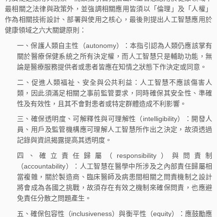
最相關之法律與政策外，並強調相關應用皆須以「倫理」及「人權」
作為相關技術設計、部署與使用之核心，最後則提出人工智慧應用於
健康領域之六大關鍵原則：
一、保護人類自主性（autonomy）：本指引認為人類仍應該掌有
關於醫療保健系統之所有決定權，而人工智慧只是輔助功能，無
論是醫療服務提供者或患者皆應在知情之狀態下作決定或同意。
二、促進人類福祉、安全與公共利益：人工智慧不應該傷害人
類，因此須滿足相關之事前監管要求，同時確保其安全性、準確
性及有效性，且其不會對患者或特定群體造成不利影響。
三、確保透明度、可解釋性與可理解性（intelligibility）：開發人
員、用戶及監管機構應可理解人工智慧所作出之決定，故須透過
記錄與資訊揭露提高其透明度。
四、確立責任歸屬（responsibility）與問責制
（accountability）：人工智慧在醫學中所涉及之內部責任歸屬相
當複雜，關於製造商、臨床醫師及病患間相關之問責機制之設計
將會成為各國之挑戰，故須存在有效之機制來確保問責，也應避
免責任分散之問題產生。
五、確保包容性（inclusiveness）與衡平性（equity）：應鼓勵應