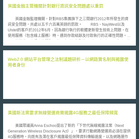
英國金融主管機關針對銀行資訊安全問題處以重罰
英國金融監理機關，針對RBS集團旗下之三間銀行2012年所發生的資
訊安全問題，共處以五千六百萬英鎊的罰款。 RBS、NayWest以及
Ulstet的客戶於2012年6月，因為銀行執行的軟體更新發生技術上問題，在
使用服務（包含線上服務）時，遇到存款結餘及付款執行的正確性問題。
針對此項資訊上的問題，英國金融行為監管局（FAC）處以四千二百萬
英鎊的罰款；另一機關，英國審慎管理局（PRA）亦罕見地再以違反「金融
機構應以適當風險管理系統以及合理之注意義務，有效管控其服務」規定之
理由，另對該銀行處以一千四百萬的罰款。這是首次2個主管機關對於銀行
Web2.0 網站平台管理之法制議題研析－以網路實名制與揭露使
未能有效辨識及管理其已暴露之資訊風險共同處罰之案例。 PRA指
用者身份
出，資訊風險管理系統適當的發揮功能以及控制，是一個公司健全不可或缺
的部份，同時對於英國金融體系的穩定也特別重要。 FCA亦試圖開始
評估銀行對於他們所曝光的資訊風險的管理程度，以及銀行的管理階層如何
去掌握自己銀行，因為技術錯誤所造成的影響程度。 RBS聲明公司已
經在主營運系統外建置了鏡像系統，可以繼續處理「主要客戶服務」的顧客
交易；同時也可以修復主營運系統。
美國新法案要求無線營運商需揭露4G服務之最低保障頻寬
美國眾議員Anna Eschoo提出了新的「下世代無線揭露法案（Next
Generation Wireless Disclosure Act）」，要求行動網路營運商必須在提供
4G服務時，向既有及潛在客戶揭露最低保障資料傳輸速度，以及網路運作