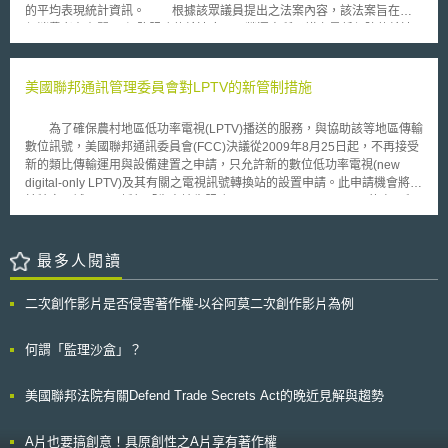
的平均表現統計資訊。 根據該眾議員提出之法案內容，該法案旨在確
保消費者在有關4G網路服務傳輸速度以及營運商所承諾之最低保障傳輸速
度等事項上，擁有有完整和準確的資訊。該法案還可以幫助消費者了解業者
網路運作的可靠性、服務覆蓋區域和價格資訊。 Eshoo眾議員表示：
「當消費者申請了一個4G傳輸服務方案時，消費者有權知道他們所支付的
美國聯邦通訊管理委員會對LPTV的新管制措施
金錢與所得到的實質服務內容。當無線服務產業投資數十億美元，用以改善
服務覆蓋範圍、增進網路可靠性以及提供更高的傳輸速度，而同時消費者對
為了確保農村地區低功率電視(LPTV)播送的服務，與協助該等地區傳輸
於4G服務的需求也如期望的出現大幅成長。在這樣的情況下，消費者需要
數位訊號，美國聯邦通訊委員會(FCC)決議從2009年8月25日起，不再接受
知道他們由營運商實際得到的服務速度。」 該法案期望建立準則，使
新的類比傳輸運用與設備建置之申請，只允許新的數位低功率電視(new
消費者正確理解4G服務資訊（例如該速度是指平均速度或尖峰速度、在什
digital-only LPTV)及其有關之電視訊號轉換站的設置申請。此申請機會將限
麼情況下速度可能下降等），確保消費者在申請服務之潛能獲得足夠的資
於特定區域，以及採行「先申請先服務」(first-come, first-served)的處理程
訊。 舉例而言，該法案要求營運商說明服務之內容包含： - 保證最低資料傳
序。此外，針對全國性的核發執照申請，則於2010年1月25日開始受理。
輸速度； - 網路的可靠性； - 提供服務以及訊號之覆蓋範圍； - 定價； - 業
低功率電視起源於1982年，係FCC為了地方導向、實踐表意自由權利
者用於提供4G服務之技術（WiMax or LTE）
與促進文化多樣性，而在小型社區允許低功率電視執照擁有者得享有「次級
最多人閱讀
性頻譜使用權」(secondary spectrum priority)，於VHF(2-13)或UHF(14-
51)頻段中，提供電視節目播送之服務。 根據2005年聯邦赤字削減法
二次創作影片是否侵害著作權-以谷阿莫二次創作影片為例
(Federal Deficit Reduction Act of 2005)規定，美國已於2009年6月12日全
面停播類比訊號節目，改以數位訊號播送，但該法並未規範低功率電視台播
送訊號的數位化時程，故有關既有低功率電視相關之管制亦須一併修訂，方
何謂「監理沙盒」？
能達到全數位化的視聽環境目標。
美國聯邦法院有關Defend Trade Secrets Act的晚近見解與趨勢
A片也要搞創意！具原創性之A片享有著作權