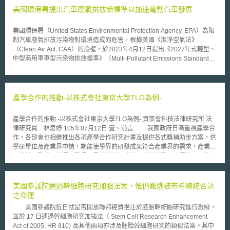
美國環保署提出汽車廢氣排放新標準以加速電動汽車發展
美國環保署（United States Environmental Protection Agency, EPA）為限
制汽車廢氣排放污染物對環境造成的危害，根據美國《潔淨空氣法》
（Clean Air Act, CAA）的授權，於2023年4月12日提出《2027年式輕型、
中型商用車車型污染物排放標準》（Multi-Pollutant Emissions Standards
for Model Years 2027 and Later Light-Duty and Medium-Duty
Vehicles），以及《重型商用車溫室氣體排放標準－第三階段》
（Greenhouse Gas Emissions Standards for Heavy-Duty Vehicles –
Phase 3）這兩件汽車廢氣排放新標準，期加速電動汽車（Electric Vehicle,
產學合作的推動-以株式會社東京大學TLO為例-
EVs）發展、加速潔淨交通轉型。 《2027年式輕型、中型商用車車型污染
物排放標準》以及《重型商用車溫室氣體排放標準－第三階段》分別針對
產學合作的推動 -以株式會社東京大學TLO為例- 資策會科技法律研究所 法
2027年到2032年所出廠的輕型商用車、中型商用車以及重型商用車的汽車
律研究員 林思妤 105年07月12日 壹、前言 我國政府日漸重視產學合
廢氣排放標準做出更嚴格的新規範，預計將成為美國迄今為止最嚴格的汽車
作，各部會也相繼推出各項產學合作研究計畫及提供各式獎補助金方案，供
廢氣排放標準。目標是到2032年時，輕型商用車行駛每英里二氧化碳平均
學研單位及產業界申請，期能使學界的研發成果符合產業界的需求，產業界
排放量下降至82公克，溫室氣體排放量相較於2026年車型年標準將減少
再將該研發成果的運用發揮至最大效益，成為國家經濟發展的潛能[1]。當
56%；中型商用車行駛每英里二氧化碳平均排放量下降至275公克，溫室氣
中，大學的育成、技轉中心扮演著重要角色，其業務包含協助新創事業的成
體排放量相較於2026年車型年標準則將減少44%。至於重型商用車，以重
立以及管理研發成果的授權與移轉。而鄰近於我國的日本，以東京大學為
型拖曳機（heavy-haul tractors）為例，將從2027年車型年行駛每噸英里二
例，其不僅有校內的產學協創推進本部（The Division of University
美國參議院通過幹細胞研究加強法案，惟仍難逃被布希總統否決
氧化碳平均排放量48克，到2032年時下降至41公克左右。 根據這兩件汽車
Corporate Relations，DUCR）（以下簡稱DUCR）[2]，支持著東京大學
之命運
廢氣排放新標準，並未禁止化石燃料汽車的製造或銷售、亦未規範要求電動
與企業之間的共同研究，也有因應文部科學省（相當於我國教育部）推動國
汽車的年製造量或年銷售量要達多少數量或比率，而是為汽車限定更嚴格的
美國參議院近日就是否開放聯邦經費挹注於胚胎幹細胞研究進行激辯，
立大學法人化相關政策[3]而設立的株式會社東京大學TLO（Technology
廢氣排放標準，因此，仍無疑地將迫使汽車製造商減少販售化石燃料汽車、
並於 17 日通過幹細胞研究加強法（ Stem Cell Research Enhancement
Licensing Organization）（以下簡稱東大TLO），促進東京大學研發成果
加速推動電動汽車生產的腳步以符合新的排放標準規定。環保署預測汽車製
Act of 2005, HR 810) 及其他兩項亦涉及胚胎幹細胞研究的類似法案。其中
的商品化[4]，在這樣校內、外組織長期合作下，東大TLO及DUCR皆對大學