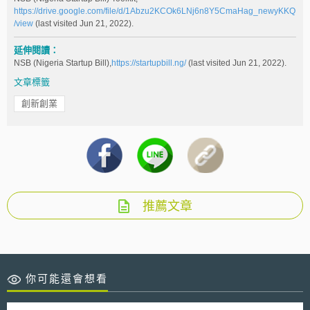
https://drive.google.com/file/d/1Abzu2KCOk6LNj6n8Y5CmaHag_newyKKQ
/view
(last visited Jun 21, 2022).
延伸閱讀：
NSB (Nigeria Startup Bill),
https://startupbill.ng/
(last visited Jun 21, 2022).
文章標籤
創新創業
推薦文章
你可能還會想看