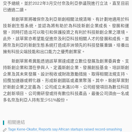
交予總統，並於2022年3月交付奈及利亞參議院進行立法，直至目前
已通過二讀。
新創草案將確保奈及利亞新創相關法規清晰、有計劃地適用於科
技新創生態系統，並認為將有助於為科技新創企業成長、發展和運
營，同時打造出可以吸引和保護投資之有利於科技新創企業之環境。
此外，該草案亦希望能促進奈及利亞科技相關人才的發展和成長，並
將奈及利亞的新創生態系統打造成非洲領先的科技發展重鎮，培養出
擁有科技尖端技能和出口能力之優秀創業家。
新創草案希冀能透過該草案達成建立數位發展及創業委員會、支
持新創企業和潛在參與人、定義新創企業、發展創投基金、培訓新創
企業及其未來發展、設計稅收或財政激勵措施、取得相關法規支持、
招攬加速器或孵化器、形成新創園區或產業聚落。其中，新創草案對
於新創企業之定義為：公司成立未滿10年、公司經營項目為數位科技
之創新項目、公司需研發或持有數位科技產品，最後公司須由一名或
多名奈及利亞人持有至少51%股份。
相關連結
Tage Kene-Okafor, Reports say African startups raised record-smashing