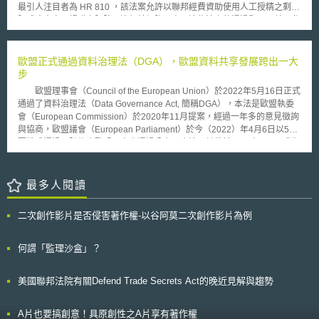
造商在為符標準所採的相應作法之下將會大幅提高電動汽車在新車的銷售比
最引人注目者為 HR 810 ，該法案允許以聯邦經費資助使用人工授精之剩餘
的研發成果有著深入的認識，針對每種研發成果安排合適的運用方式，使東
率：到2032年時，電動汽車將佔輕型商用車新車銷量的 67%、中型商用車
胚或病患自願捐贈之胚胎，進行幹細胞研究。這些法案的通過顯示，美國參
京大學在研發成果商業化上有著亮眼的成績。本文將介紹東大TLO的組織及
新車銷量的46%。而此累計可望到2055年時減少約100億噸的二氧化碳排
議院打算挑戰布希政府自 2001 年所立下禁止聯邦經費挹注於胚胎幹細胞研
業務範圍，以供我國相關單位參考。 貳、株式會社東京大學 TLO的發展與
放，相當於美國2022年二氧化碳總排放量的兩倍多。將有效減少有害空氣
究的禁令。 其實早在去年五月，眾議院即以 238 票贊成、 194 票反對
運作 日本大學所設立的技術移轉中心TLO是根據1998年10月所制定的
汙染、並大幅降低因空氣汙染所致的罹病風險以及過早死亡等危險。 藉由
通過 HR 810 ，布希政府在眾議院通過 HR 810 後，隨即表示一旦本法在國
歐盟正式通過資料治理法（DGA），歐盟資料共享發展跨出一大
「大學技術移轉促進法」（「大学等における技術に関する研究成果の民間
新的排放標準，將逐步淘汰化石燃料汽車的生產，加速潔淨交通轉型，有效
會立法通過，將會動用否決權推翻此一法案。根據美國法律，法案唯有經參
步
事業者への移転の促進に関する法律」）所設立的[5]。該法明定TLO為法人
應對氣候危機並提高全國各社區空氣品質。
眾議院以三分之二以上多數通過，總統始不能否決之。日前參議院係以 63
組織[6]，可為股份有限公司型態，對外公開發行股票，TLO主要工作為：研
歐盟理事會（Council of the European Union）於2022年5月16日正式
票贊成、 37 票反對通過 HR 810 ，並未達三分之二多數通過，因此本法案
發成果之技術評鑑、接受國有研發成果之專屬授權、向經濟產業省的特許廳
通過了資料治理法（Data Governance Act, 簡稱DGA），本法是歐盟執委
未來恐難逃被布希總統否決的命運。白宮發言人業已表示，該法案強迫所有
（相當於我國智慧財產局）提出專利等智慧財產權申請、提供技術資訊予私
會（European Commission）於2020年11月提案，經過一年多的意見徵詢
的美國納稅義務人出錢資助以故意破壞人類胚胎為基礎的研究行為，法案一
人企業、回饋一定比例之技術移轉效益予原研發單位。此外，推動大學、研
與協商，歐盟議會（European Parliament）於今（2022）年4月6日以501
旦送交總統，布希總統將會行使否決權，這將會是布希總統任內首度針對國
究單位之創新公司（Start-up Company）或衍生公司（Spin-off
票贊成通過，隨後由歐盟理事會通過公布，本法預計將於2023年8月正式生
會所通過的法案動用表決權。 儘管布希總統仍持一貫反對胚胎幹細胞
Company），促使大學、研究機構設立創業育成中心（Incubator），提供
效。 DGA包含幾大面向，除了針對資料中介服務（data
研究的立場，不過，美國民眾卻有支持胚胎幹細胞研究的趨勢。一項最新民
新設公司必要資金，擴展研究機構與私人企業間之合作計畫等，皆屬TLO的
intermediation）、資料利他主義（data altruism）、歐盟資料創新委員會
調顯示，每四名受訪者中，就有三名贊成將聯邦經費用於資助胚胎幹細胞的
重要任務[7]。 一、東京大學百分之百持股的技術控股股份有限公司
（European Data Innovation Board）等機制建立的規定外，在第二章特別
最多人閱讀
研究。隨著美國國會大選將於十一月中旬展開，預料胚胎幹細胞研究議題將
1998年8月3日，東京大學根據「大學技術移轉促進法」的宗旨自發性合
針對公部門所持有之特定類別資料的再利用（reuse）進行規定。當公部門
會再度成為焦點。
資，以2000萬日圓的資本額成立「先端科学技術インキュベーションセン
持有的資料涉及第三方受特定法律保護的權利時（如涉及第三方之商業機
二次創作影片是否侵害著作權-以谷阿莫二次創作影片為例
ター」（Center for Advanced Science and Technology Incubation，
密、智慧財產、個資等），本法規定公部門只要符合特定條件下可將此類資
CASTI）[8]，而CASTI就是東京大學的TLO，係屬法人組織，負責東京大學
料提供外界申請利用；若為提供符合歐盟整體利益的服務且具有正當理由和
技術授權的對外窗口。2004年以前，因為日本國立大學不具法人身份，故
必要性的例外情況下，得授予申請對象專有權（exclusive rights），但授權
何謂「監理沙盒」？
校內研發人員的研發成果，歸私人而非校方所有，如何運用該研發成果校方
期間不得超過12個月；歐盟應以相關技術確保所提供資料之隱私和機密性。
難以干涉。2004年4月，因應「國立大學法人法」[9]的制定，CASTI保留股
再者，各會員國應指定現有機構或創建一個新機構擔任提供上述資料類
美國聯邦法院有關Defend Trade Secrets Act的晚近見解與趨勢
份有限公司的身份，正式編納入東京大學組織中，更名為株式會社東京大學
型的單一資訊點（Single Information Point, SIP），以電子方式公開透明地
TLO（TODAI TLO. Ltd.）[10]，是東京大學唯一百分之百持股的技術控股股
提供資料清單，包含可申請利用之資料的來源及相關描述（至少包含資料格
份有限公司[11]。東大TLO藉由技術移轉扮演著學術界以及產業界間仲介橋
式、檔案大小、再利用的條件等），以提供中小企業、新創企業便利、可信
A片也要搞創意！具原創性之A片享有著作權