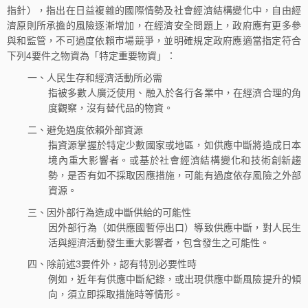
指針），指出在日益複雜的國際情勢及社會經濟結構變化中，自由經
濟原則所承擔的風險逐漸增加，在經濟安全問題上，政府應有更多參
與和監管，不可過度依賴市場競爭，並明確規定政府應適當指定符合
下列4要件之物資為「特定重要物資」：
一、人民生存和經濟活動所必需
指被多數人廣泛使用、融入於各行各業中，在經濟合理的角
度觀察，沒有替代品的物資。
二、避免過度依賴外部資源
指資源掌握於特定少數國家或地區，如供應中斷將造成日本
境內重大影響者。或基於社會經濟結構變化和技術創新趨
勢，是否有如不採取因應措施，可能有過度依存風險之外部
資源。
三、因外部行為造成中斷供給的可能性
因外部行為（如供應國暫停出口）導致供應中斷，對人民生
活與經濟活動發生重大影響者，包含發生之可能性。
四、除前述3要件外，認有特別必要性時
例如，近年有供應中斷紀錄，或出現供應中斷風險提升的傾
向，須立即採取措施時等情形。