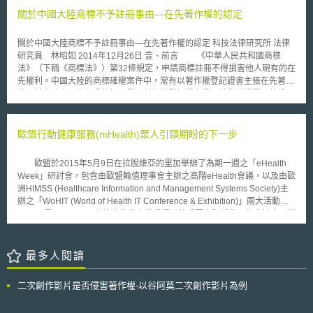
必要的。 本案業者上訴指出，如法院依據第97A條發佈封鎖網站的強制
關於中國大陸商標不予註冊事由—在先著作權的認定
令，必須先確定：網路服務業者是服務提供者、目標網站的用戶或是業者侵
犯著作權、目標網站的用戶或是業者利用網路服務業者提供的服務侵犯著作
關於中國大陸商標不予註冊事由—在先著作權的認定 科技法律研究所 法律
權以及網路服務業者明知。然而，業者指出，他們是完全出於善意、中立且
研究員 林昭如 2014年12月26日 壹、前言 《中華人民共和國商標
未違法令，法院不能在缺乏判決先例與證據的情況下，逕自做出封鎖網站的
法》（下稱《商標法》）第32條規定，申請商標註冊不得損害他人現有的在
決定，但上訴法院認為比較利益衡量後，強制網路服務業者封鎖特定侵權網
先權利。中國大陸的商標確權案件中，常有以著作權登記證書主張在先著作
站是合理適當的。 先不論強制封鎖網站的命令是否侵害言論自由，甚
權。然實務上，在部分情況，單以著作權登記證書證明著作權歸屬，其證明
至有連合法內容也一併封鎖的風險。若該見解成為判決標準，預料將加重英
力仍嫌不足。 有一文化用品，將其完成幾乎與畢卡索名畫「夢」完全
國網路服務業者監管責任與營運成本，相關影響已在智財相關社群中被熱烈
相同的作品，向上海市版權局申請著作權登記。隨後，亦向國家工商行政管
討論。 「本文同步刊登於TIPS網站（https://www.tips.org.tw）」
理總局商標局申請商標註冊，指定使用於筆類等商品。國家工商行政管理總
歐盟行動健康服務(mHealth)眾人引頸期盼的下一步
局商標評審委員會認為，該商標侵害他人的在先著作權，因而裁定不予核准
註冊。該文化用品公司不服，因此向北京市第一中級人民法院提起行政訴
歐盟於2015年5月9日在拉脫維亞的里加舉辦了為期一週之「eHealth
訟，主張被異議的商標圖形為原創作品，且已取得上海市版權局之著作權登
Week」研討會，包含由歐盟輪值理事會主辦之高階eHealth會議，以及由歐
記證書，然法院表示，畢卡索的《夢》世界聞名，推定有接觸可能；且以被
洲HIMSS (Healthcare Information and Management Systems Society)主
異議商標圖形的著作權登記證書為單一證據，尚無法證明系爭圖形之著作權
辦之「WoHIT (World of Health IT Conference & Exhibition)」兩大活動，
歸屬於該公司[1]。 由於畢卡索的《夢》世界聞名，法院推定有接觸可
而2015歐洲mHealth高峰會為其中備受矚目的重要主題活動。該高峰會以推
能，較無疑問，故本文將分析除了著作權登記證書外，其他可作為著作權歸
動歐洲mHealth進程之執行為領導思考核心，相關利害關係者（包括公部
屬的佐證資料，提供台灣企業為著作產出過程的證據保存與管理之參考。
門、ICT產業、健康保健專業學者）於5月12日以mHealth綠皮書公眾諮詢結
貳、重點說明 由上述事例案可知，當被推定有接觸據爭著作可能時，
果為基礎，針對歐盟目前執行中以及未來可能採取之政策為討論，主要議題
最多人閱讀
縱使已取得著作權登記證書，仍不足證明著作權歸屬。實務上，除了以著作
包括：1.所蒐集資料之隱私與安全保護。2.生活康樂型apps產品之安全性與
權登記證書證明在先著作權外，亦有以在先商標註冊證，證明在先著作權
品質管控。3.網路經營者對於mHealth市場之進入障礙。 針對資料之隱
者，關於其證據力分述如下。 一、著作權登記證書之證據力 最高人民
二次創作影片是否侵害著作權-以谷阿莫二次創作影片為例
私與安全保護議題，公眾諮詢結果顯示，關鍵問題在於mHealth apps蒐集
法院《關於審理著作權民事糾紛案件適用法律若干問題的解釋》第7條規
使用者資料是否有足夠的隱私與安全保障措施?與會者並認為此問題在資料
定，當事人提供的涉及著作權的底稿、原件、合法出版物、著作權登記證