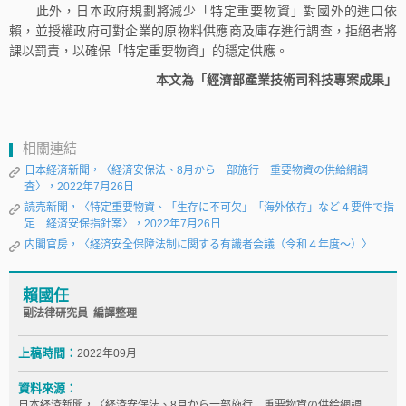
此外，日本政府規劃將減少「特定重要物資」對國外的進口依
賴，並授權政府可對企業的原物料供應商及庫存進行調查，拒絕者將
課以罰責，以確保「特定重要物資」的穩定供應。
本文為「經濟部產業技術司科技專案成果」
相關連結
日本経済新聞，〈経済安保法、8月から一部施行 重要物資の供給網調
査〉，2022年7月26日
読売新聞，〈特定重要物資、「生存に不可欠」「海外依存」など４要件で指
定…経済安保指針案〉，2022年7月26日
内閣官房，〈経済安全保障法制に関する有識者会議（令和４年度～）〉
賴國任
副法律研究員 編譯整理
上稿時間：
2022年09月
資料來源：
日本経済新聞，〈経済安保法、8月から一部施行 重要物資の供給網調