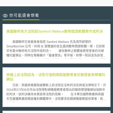
你可能還會想看
美國聯邦地方法院就Sanford Wallace散佈間諜軟體案作成判決
美國聯邦交易委員會指控 Sanford Wallace 氏及其所經營的
Smartbot.Net 公司，利用 IE 瀏覽器的安全漏洞散佈間諜軟體一案，日前新
罕布夏州聯邦地方法院作成判決。 被告散佈之軟體會將受害者的光碟
機托盤彈出，同時在螢幕顯示「最後警告」等字樣，附帶一則訊息告訴受害
者，「如果您面臨光碟機托盤彈出的狀況，代表間諜軟體已經入侵您的電腦
系統，安全已經出現漏洞，敬請立刻下載本公司出品，以資因應！」趁機推
銷該公司出品，定價 30 美元之 Spy Wiper 跟 Spy Deleter 軟體，號稱足以
因應間諜軟體相關問題。實際上，被告未經用戶同意逕予散佈植入的，性質
英國上訴法院認為，法院可強制網路服務業者封鎖侵害商標權的
上即係間諜軟體，不僅會偷偷更改用戶電腦的設定，持續不斷跳出廣告視
網站
窗，造成用戶之電腦運作不順或者當機，還可能洩漏電腦裡頭所儲存的資
日前，英國英格蘭與威爾斯上訴法院在沒有判決先例或法律明文下，於
料。 日前新罕布夏州聯邦地方法院就本件作成判決，命被告必須償還
2016年07月06日作出法院得對網路服務業者發出封鎖商標侵權網站強制令
不法取得的利益，共計 408 萬餘美元；不得繼續傳輸散佈間諜軟體至用戶
的判決，該判決維持本案高等法院的見解。 在卡蒂亞國際集團與英國
之個人電腦；不得未經同意逕行傳輸任何軟體予用戶；不得將用戶之電腦導
天空廣播集團與開放權利團體案中，法院要求前開網路服務提供業者，對特
向彼等並未打算瀏覽或連結的網站或伺服器；不得更動用戶瀏覽器所預設的
定就侵害商標權人商品進行廣告與販售的網站進行封鎖。 本案高等法
首頁；不得更動或調整搜尋引擎的功能或成果。
院認為，對於1988年著作權、設計和專利法第97A條而言，儘管缺乏實體法
依據，但藉由本條解釋而探求網路服務業者對於商標權人的網路侵權保護是