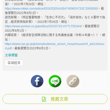
査〉，2022年7月26日，網址：
https://www.nikkei.com/article/DGXZQOUA264740W2A720C2000000/
，最
後瀏覽日2022年8月1日。
読売新聞，〈特定重要物資、「生存に不可欠」「海外依存」など４要件で指
定…経済安保指針案〉，2022年7月26日，網址：
https://www.yomiuri.co.jp/politics/20220725-OYT1T50344/
，最後瀏覽日
2022年8月1日。
内閣官房，〈経済安全保障法制に関する有識者会議（令和４年度～）〉，網
址：
https://www.cas.go.jp/jp/seisaku/keizai_anzen_hosyohousei/r4_dai1/siryou
4.pdf
，最後瀏覽日2022年8月1日。
文章標籤
區域經濟
推薦文章