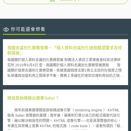
你可能還會想看
我國去識別化實務發展－「個人資料去識別化過程驗證要求及控
制措施」
我國關於個人資料去識別化實務發展 財團法人資訊工業策進會科技法律研
究所 2019年6月4日 壹、我國關於個人資料去識別化實務發展歷程 我
國關於個資去識別化實務發展，依據我國個資法第1條立法目的在個資之隱
私保護與加值利用之間尋求平衡，實務上爭議在於達到合理利用目的之個資
處理，參酌法務部103年11月17日法律字第10303513040號函說明「個人
資料，運用各種技術予以去識別化，而依其呈現方式已無從直接或間接識別
該特定個人者，即非屬個人資料，自非個資法之適用範圍」，在保護個人隱
私之前提下，資料於必要時應進行去識別化操作，確保特定個人無論直接或
開放原始碼撤出蘋果Safari？
間接皆無從被識別；還得參酌關於衛生福利部健保署資料庫案，健保署將其
所保有之個人就醫健保資料，加密後提供予國衛院建立健保研究資料庫，引
兩年前蘋果選擇開放原始碼成像引擎（ rendering engine ） KHTML
發當事人重大利益爭議，終審判決（最高行政法院106年判字第54號判決）
做為 Safari 瀏覽器的基礎；兩年後，蘋果則打算以自己的程式碼取代該引
被告（即今衛福部）勝訴，法院認為去識別化係以「完全切斷資料內容與特
擎，藉以解決相容性的問題。 KHTML 成像引擎──也是其瀏覽器的核心，
定主體間之連結線索」程度為判準，該案之資料收受者（本案中即為衛福
考慮在其架構上放棄 KHTML 的程式庫（ code base ），或者所謂的「樹狀
部）掌握還原資料與主體間連結之能力，與健保署去識別化標準不符。但法