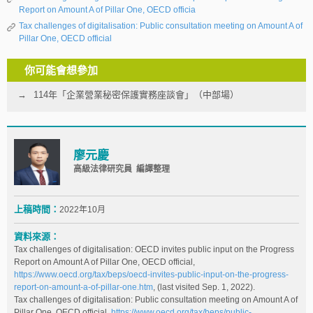
Report on Amount A of Pillar One, OECD officia
Tax challenges of digitalisation: Public consultation meeting on Amount A of
Pillar One, OECD official
你可能會想參加
114年「企業營業秘密保護實務座談會」（中部場）
廖元慶
高級法律研究員 編譯整理
上稿時間：
2022年10月
資料來源：
Tax challenges of digitalisation: OECD invites public input on the Progress
Report on Amount A of Pillar One, OECD official,
https://www.oecd.org/tax/beps/oecd-invites-public-input-on-the-progress-
report-on-amount-a-of-pillar-one.htm
, (last visited Sep. 1, 2022).
Tax challenges of digitalisation: Public consultation meeting on Amount A of
Pillar One, OECD official,
https://www.oecd.org/tax/beps/public-