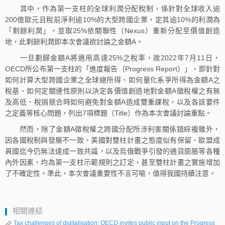
其中，作為第一支柱的全球利潤分配稅制，係針對全球收入逾
200億歐元且稅前淨利逾10%的大型跨國企業，定其逾10%的利潤為
「剩餘利潤」，並取25%依關聯性（Nexus）重新分配至價值創造
地，此剩餘利潤即本次會議欲討論之金額A。
一旦劃歸金額A將適用高達25%之稅率，故2022年7月11日，
OECD所公布第一支柱的「進度報告（Progress Report）」，即針對
如何計算大型跨國企業之全球總所得、如何量化系爭所得為金額A之
稅基、如何定關連性原則以決定各價值創造地對金額A徵稅權之有無
及高低、稅捐競合時如何避免對金額A造成雙重課稅，以及各該要件
之定義等核心問題，列出7項標題（Title）作為本次會議討論重點。
然而，除了金額A徵稅權之跨國分配所涉利害關係錯綜複雜外，
因各國稅制與發展不一致、美國對雙柱計畫之態度似有保留、歐盟成
員國迄今仍無法達成一致共識，以及烏俄戰爭引發的通貨膨脹等各種
內外因素，均為第一支柱示範規則之訂定，甚至雙柱計畫之實施增加
了不確定性。準此，本次會議重要性不言可喻，值得我國持續注意。
相關連結
Tax challenges of digitalisation: OECD invites public input on the Progress