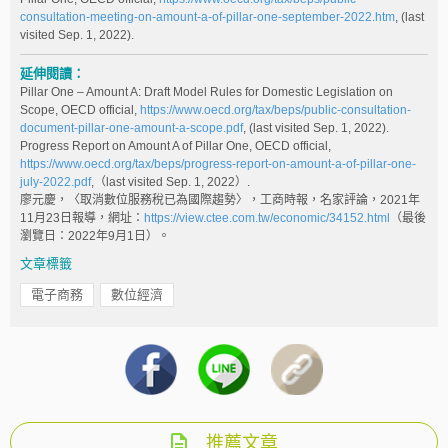
consultation-meeting-on-amount-a-of-pillar-one-september-2022.htm
, (last
visited Sep. 1, 2022).
延伸閱讀：
Pillar One – Amount A: Draft Model Rules for Domestic Legislation on
Scope, OECD official,
https://www.oecd.org/tax/beps/public-consultation-
document-pillar-one-amount-a-scope.pdf
, (last visited Sep. 1, 2022).
Progress Report on Amount A of Pillar One, OECD official,
https://www.oecd.org/tax/beps/progress-report-on-amount-a-of-pillar-one-
july-2022.pdf
,（last visited Sep. 1, 2022）.
廖元慶，〈取消數位服務稅已為國際趨勢〉，工商時報，名家評論，2021年
11月23日報導，網址：
https://view.ctee.com.tw/economic/34152.html
（最後
瀏覽日：2022年9月1日）。
文章標籤
電子商務
數位經濟
推薦文章