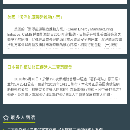
圖」（ tree ），改用蘋果自己的版本，也就是所謂的 WebCore （網頁核
院同時強調去識別化之功能與作用，在於確保社會大眾無法從資料內容輕易
心）。 KHTML 原本是為了要在 KDE （ K Desktop Environment ）上執行
推知該資料所屬主體，並有提到關於再識別之風險評估，然而應採行何種標
而撰寫的──這是 Linux 和 Unix 作業系統的介面。 Safari 並不是蘋果
準，並未於法院判決明確說明。 我國政府為因應巨量資料應用潮流，
唯一以開放原始碼為基礎的軟體，其麥金塔（ Macintosh ）作業系統就是以
美國「潔淨能源製造推動方案」
推動個資合理利用，行政院以推動開放資料為目標，104年7月重大政策推
達爾文（ Darwin ）開放原始碼計畫為基礎。 企業在某些方面受到限
動會議決議，請經濟部標檢局研析相關規範（如CNS 29191），邀請相關
制，而開放原始碼社群以不受限制為傲。蘋果自己內部有些問題搞不定，以
政府機關及驗證機構開會討論，確定「個人資料去識別化」驗證標準規範，
美國的「潔淨能源製造推動方案」(Clean Energy Manufacturing
致銜接不上 KDE 開發 KHTML 的模式，導致 KHTML 與 Safari 逐漸產生分
並由財政部財政資訊中心率先進行去識別化驗證；並以我國與國際標準
Initiative, CEMI) 係由能源部自2014年起推動，目標是在強化美國製造業之
歧，後來情況則越來越嚴重。
(ISO)調和之國家標準CNS 29100及CNS 29191，同時採用作為個資去識別
競爭力的同時，促進經濟成長與能源目標及能源安全的達成。潔淨能源製造
化驗證標準。財政部財政資訊中心於104年11月完成導航案例，第二波示範
推動方案係以創新及排除市場障礙為核心目標，相關行動包括：(一)技術研
案例則由內政部及衛生福利部（105年12月通過）接續辦理。 經濟部標
發：能源部在推動方案下針對製造業的研發提高補助金額；(二)新型創新模
準檢驗局目前不僅將ISO/IEC 29100:2011「資訊技術－安全技術－隱私權
式：推動方案旨在透過公私夥伴計畫與製造創新量能的提生，促進美國境內
框架」(Information technology – Security techniques – Privacy
潔淨能源製造創新基礎設施之共享；(三)競爭力分析：經由競爭力分析挹注
framework)、ISO/IEC 29191:2012「資訊技術－安全技術－部分匿名及部
研發投資與確認對於潔淨能源製造而言至關重要之助力與阻力；(四)溝通與
日本著作權法修正促進人工智慧開發
分去連結鑑別之要求事項」(Information technology – Security techniques
意見徵詢：推動方案特別強化與利害關係人間的廣泛對話，以修正其推動策
– Requirements for partially anonymous, partially unlinkable
略，並確認政府與民間部門能經由哪些途徑以共同合作來提升美國在潔淨能
2018年5月18日，於第196次參議院會議中通過「著作權法」修正案，
authentication)，轉換為國家標準CNS 29100及CNS 29191，並據此制訂
源製造上之競爭力；(五)能源生產力之技術支援：能源部向製造商進行能源
並於5月25日公布，預計於2019年1月1日施行。本次修正是為因應數位網
「個人資料去識別化過程驗證要求及控制措施」，提供個資去識別化之隱私
生產力資源上的投資，這當中包括技術支援與市場領銜計畫。在我國之相關
路技術的發展，對需要著作權人同意的行為範圍進行檢視。其中第47條之7
框架，使組織、技術及程序等各層面得整體應用隱私權保護，並於標準公報
發展上，2015年11月26日於北京舉辦之「兩岸工業發展和合作論壇」，經
修正、及新增之第30條之4與第47條之5與人工智慧發展有重大相關。
(107年第24期)徵求新標準之意見至今年2月，草案編號為1071013「資訊
濟部工業局表示，論壇聚焦於智慧製造與綠色製造，兩岸可針對工業發展過
日本著作權法於2009年的修正中，增加第47條之7規定，原本可能構成著作
技術－安全技術－個人可識別資訊去識別化過程管理系統－要求事項」
程中，例如材料、監控、生產流程等方面，整合雙方技術特點共同解決。
權侵害之資料分析、機器學習行為(未經原作者同意複製、改作)，只要在必
(Management systems of personal identifiable information
要限度內，不分是否有營利，皆無須權利人同意。然而本條在使用上因為未
deidentification processes – Requirements)，主要規定個資去識別化過程
涵蓋成果物的讓與行為，也就是如果公開販售學習完成的資料集或是人工智
最多人閱讀
管理系統(personal information deidentification process management
慧模型，甚至於同一平台共享資料集都可以構成侵害。有鑑於此，才在本次
system, PIDIPMS)之要求事項，提供維護並改進個人資訊去識別化過程及良
修法中修正相關條文。 本次修正中，增加第30條之4規範於必要限度內
好實務作法之框架，並適用於所有擬管理其所建立之個資去識別化過程的組
二次創作影片是否侵害著作權-以谷阿莫二次創作影片為例