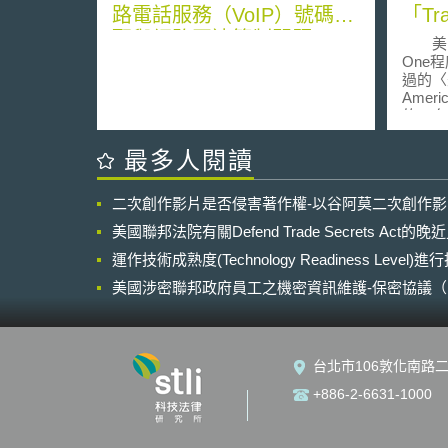
路電話服務（VoIP）號碼核
「Tr
配與網路互連管制問題
美國專
One
過的〈美
Americ
的一套
〈美國
求，申
最多人閱讀
(Prior
國專利
二次創作影片是否侵害著作權-以谷阿莫二次創作
局(Unit
Trade
美國聯邦法院有關Defend Trade Secrets Act
先審查
運作技術成熟度(Technology Readiness Level)
中，專
的優先
美國涉密聯邦政府員工之機密資訊維護-保密協議（Non-disc
商標局的
NDA）之使用
前，美
似的快
查」(Acc
台北市106敦化南路二
序，但
必須要
+886-2-6631-1000
並且提
既有技
下，申