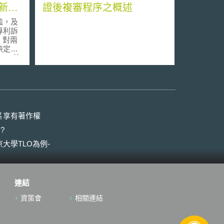
新判
證後複審程序之概述
濫，及
專利訴
 對兩
決定也
。 首
works
決聯邦上訴
ght
法中每一
其方法
侵權
片享有著作權
。然最高法
?
間接構
用的商
大學TLO為例-
權。此
時代有
專利體
起專利
連結
s,
nc，最高
資策會
相關連結
決，對
的內容清
法院在