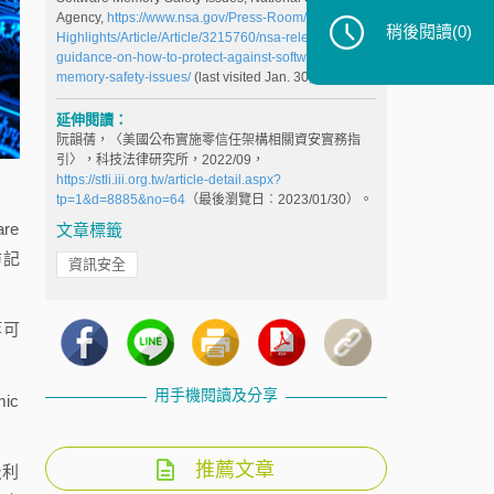
Agency,
https://www.nsa.gov/Press-Room/News-
稍後閱讀
(0)
Highlights/Article/Article/3215760/nsa-releases-
guidance-on-how-to-protect-against-software-
memory-safety-issues/
(last visited Jan. 30, 2023).
延伸閱讀：
阮韻蒨，〈美國公布實施零信任架構相關資安實務指
引〉，科技法律研究所，2022/09，
https://stli.iii.org.tw/article-detail.aspx?
tp=1&d=8885&no=64
（最後瀏覽日︰2023/01/30）。
re
文章標籤
防記
資訊安全
等可
用手機閱讀及分享
ic
推薦文章
及利