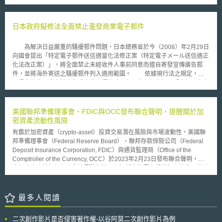
自民眾與各類型組織的觀點，探詢當民眾在面對個人的生物與健康資訊相互
連結、分析時，民眾對當中所牽涉倫理議題之看法。該項公眾諮詢調查將針
對以下重點進行： 1.生物醫學資料之特殊意義 2.新的隱私權議題 3.資料科
日本政府擬修法全面禁止濫發商業電子郵件
學和資訊技術發展所造成之影響 4.在研究中使用已連結的生物醫學資料所可
能帶來的影響 5.在醫學臨床上使用已連結的資料所可能帶來的影響 6.使用生
物醫學研究和健康照護以外的生物醫學資料所可能帶來的影響 7.探討能夠在
為解決日益嚴重的騷擾郵件問題，日本總務省於今（2008）年2月29日
倫理上支持連結生物醫學資料的法律和治理機制 由於Nuffield Council
向國會提出「特定電子郵件送信適當化法修正案（特定電子メール送信適正
on Bioethics被視為英國科學界的倫理監察員、政府智囊團，因此未來調查
化法改正案）」，將全面禁止未經收件人事前同意而擅自寄發宣傳廣告郵
報告發布後對相關政府政策所可能產生的影響，當值得我們持續關注。
件，並將海外寄送之騷擾郵件列入適用範圍。 依據現行法之規定，未
取得收件人同意寄送廣告或宣傳之郵件時，必須在主旨上標明「未經同意廣
告」，並負有標示寄件人名稱、電話號碼之義務。如收件人發出拒絕收件之
通知時，即禁止再傳送相關郵件；違反者將處以一年以下拘役或100萬日圓
以下罰金。然而，一旦收件人回覆拒絕收件，將使業者察知該郵件帳號為有
美國聯邦準備理事會、FDIC與OCC發布聯合聲明，提醒關於加
效帳號；故收件人對騷擾郵件大多不予理會，但如收件人未回覆拒絕收件之
密資產流動性風險
訊息時，該騷擾郵件仍得合法寄送。此外，依據調查，目前騷擾郵件中，有
有鑑於加密資產（crypto-asset）投資交易潛在風險與市場波動性，美國聯
九成的電腦郵件及半數的行動電話簡訊，均是從海外所發出，而迴避了現行
邦準備理事會（Federal Reserve Board）、聯邦存款保險公司（Federal
法之規範。 因此，本次修正草案明定全面禁止未經同意擅自傳送商業
Deposit Insurance Corporation, FDIC）與通貨監理局（Office of the
電子郵件至他人電腦或行動電話；即使取得收信同意，如中途拒絕時，其後
Comptroller of the Currency, OCC）於2023年2月23日發布聯合聲明，提
即禁止再傳送郵件。此外，草案並課以郵件中應明示寄件者姓名、名稱及電
出加密資產增加銀行流動性風險情境，例如穩定幣因市場狀況之變動，導致
子郵件地址，並要求須保存如何取得收件者同意之相關記錄。現行法不適用
銀行擠兌使大量存款流出，由於存款流入和流出的規模與時間的不可預測
之海外寄送之騷擾電子郵件，也將與日本國內電子郵件受到相同規範。如偽
性，加密資產相關資金恐造成流動性風險提高，提醒銀行機構應用現有的風
裝電子郵件地址而傳送郵件時，或經總務省要求改善而未加以改善時，將處
險管理原則審慎因應。 依據聲明內容，有效風險管理作法包括：（1）了解
最多人閱讀
以最高3000萬日圓罰金。本修正法案預定於2008年中施行。
加密資產相關實體存款潛在行為的直接和間接驅動因素，以及這些存款易受
不可預測波動影響的程度；（2）銀行機構應積極監控加密資產資金來源存
二次創作影片是否侵害著作權-以谷阿莫二次創作影片為例
在的流動性風險，並建立有效的風險管理控制措施；（3）應與加密資產存