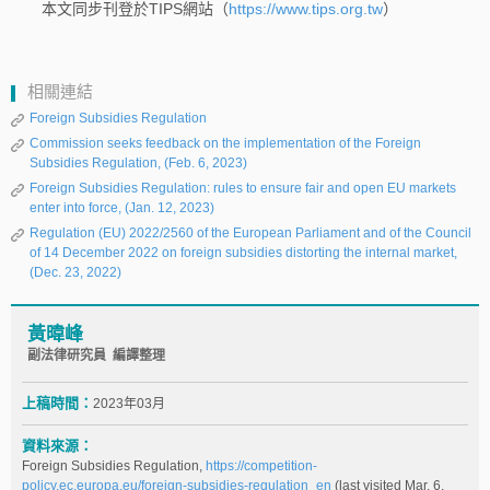
本文同步刊登於TIPS網站（
https://www.tips.org.tw
）
相關連結
Foreign Subsidies Regulation
Commission seeks feedback on the implementation of the Foreign
Subsidies Regulation, (Feb. 6, 2023)
Foreign Subsidies Regulation: rules to ensure fair and open EU markets
enter into force, (Jan. 12, 2023)
Regulation (EU) 2022/2560 of the European Parliament and of the Council
of 14 December 2022 on foreign subsidies distorting the internal market,
(Dec. 23, 2022)
黃暐峰
副法律研究員 編譯整理
上稿時間：
2023年03月
資料來源：
Foreign Subsidies Regulation,
https://competition-
policy.ec.europa.eu/foreign-subsidies-regulation_en
(last visited Mar. 6,