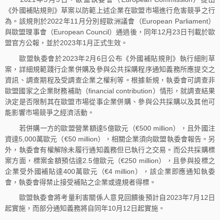
《外國補貼規則》草案以防範上述企業在歐盟市場進行危害競爭之行
為。該規則於2022年11月分別經歐洲議會（European Parliament）
與歐盟理事會（European Council）通過後，同年12月23日刊載於歐
盟官方公報，並於2023年1月正式生效。
歐盟執委會於2023年2月6日公布《外國補貼規則》執行細則草
案，詳細規範踐行企業併購及參與公共採購程序通知義務所應提交之
資訊、調查期程及受調查企業之權利等。根據新規，執委會可調查非
歐盟國家之企業財務補助（financial contribution）情形，就調查結果
決定是否限制其在歐盟市場從事企業併購、參與公共採購以及其他可
能影響市場競爭之經濟活動。
若併購一方的歐盟營業額達5億歐元（€500 million），且外國注
資達5,000萬歐元（€50 million），相關企業須向歐盟執委會報告。另
外，執委會有權解除未履行通知義務但已執行之交易。而公共採購標
案方面，標案金額預估達2.5億歐元（€250 million），且參與投標之
企業受外國補貼達400萬歐元（€4 million），該企業即應通知執委
會，執委會得禁止接受補貼之企業或違規者得標。
歐盟執委會將考量利害關係人意見回饋後預計自2023年7月12日
起實施，而部分通知義務將自同年10月12日起實施。