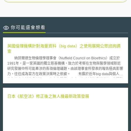
你可能還會想看
英國倫理機構針對海量資料（big data）之使用展開公眾諮詢調
查
納菲爾德生物倫理學理事會（Nuffield Council on Bioethics）成立於
1991年，是一家英國的獨立慈善機構，致力於考察在生物與醫學領域新近
研究發展中所可能牽涉的各項倫理議題。由該理事會所發表的報告極具影響
力，往往成為官方在政策決策時之依據。 有鑑於近年big data與個人生
物和健康資料的分析使用，在生物醫學研究中引起廣泛的爭議討論，此間雖
然不乏學者論理著述，但對社會層面的實質影響卻較少實證調查研究。
Nuffield Council on Bioethics於日前發布一項為期三個月（2013/10/17～
2014/01/10）的生物暨健康資料之連結使用公眾諮詢調查計畫（The linking
日本《航空法》修正後之無人機最新政策發展
and use of biological and health data – Open consultation）。此項計畫之
目的在於，瞭解更多有關資料連結與使用時所可能導致之傷害或可能的有利
發展。並研析適當的治理模式和法律措施，使得民眾隱私權保護與相關研究
之合法性得以兼顧，俾使更多人受益。 為執行此項計畫，Nuffield
Council on Bioethics延攬健康照護資訊技術、資訊治理、健康研究、臨床
診療、倫理和法律等領域專家組成計畫工作小組，由工作小組廣泛地蒐集來