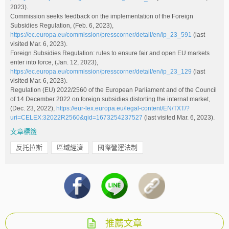
2023).
Commission seeks feedback on the implementation of the Foreign
Subsidies Regulation, (Feb. 6, 2023),
https://ec.europa.eu/commission/presscorner/detail/en/ip_23_591
(last
visited Mar. 6, 2023).
Foreign Subsidies Regulation: rules to ensure fair and open EU markets
enter into force, (Jan. 12, 2023),
https://ec.europa.eu/commission/presscorner/detail/en/ip_23_129
(last
visited Mar. 6, 2023).
Regulation (EU) 2022/2560 of the European Parliament and of the Council
of 14 December 2022 on foreign subsidies distorting the internal market,
(Dec. 23, 2022),
https://eur-lex.europa.eu/legal-content/EN/TXT/?
uri=CELEX:32022R2560&qid=1673254237527
(last visited Mar. 6, 2023).
文章標籤
反托拉斯
區域經濟
國際營運法制
推薦文章