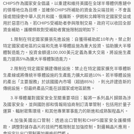
CHIPS作為國家安全倡議，以重建和維持美國在全球半導體供應鏈中
的領導地位為目標，並確保CHIPS所補助的資金及尖端技術，不會直
接或間接使中華人民共和國、俄羅斯、伊朗和北韓等特定國家受益或
用於惡意行為，若CHIPS受補助者參與限制交易，政府可以收回全部
資金補助。護欄條款對受補助者實施限制說明如下：
1.限制在特定國家擴張先進設施：自獲得補助起10年內，禁止對
特定國家或地區的尖端和先進半導體設施為重大投資、協助擴大半導
體製造能力。投資金額達100,000美元定義為重大交易，將設施生產
能力提高5%為擴大半導體製造能力。
2.限制在特定國家擴建傳統設施：禁止在特定國家擴充半導體新
生產線或將傳統半導體設施的生產能力擴大超過10%。若半導體設施
的產出「主要服務」於該國國內市場（超過85%），則允許建造新的
傳統設施，但最終產品只能在該國家或地區銷售。
3.半導體屬對國家安全至關重要項目：擬將一系列晶片歸類為涉
及國家安全，並與國防部和情報局協商制訂清單管制，包括用於量子
運算、輻射密集環境，和其他專業軍事能力的新進和成熟製程晶片。
4.加強美國出口管制：透過出口管制和CHIPS國家安全護欄條
款，調整對儲存晶片的技術門檻限制並加強控制。對邏輯晶片應用，
會設定比出口管制更加嚴格的門檻。