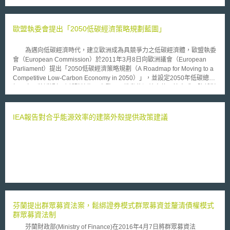
在新聞發表會上，宣稱要讓德國成為全球資訊科技系統及數位基礎設施安全
的先驅與各國的模範。除外，亦欲藉此強化德國資訊科技安全企業的競爭
力，提升外銷實力。 該草案的主要對象係關鍵基礎設施營運者
歐盟執委會提出「2050低碳經濟策略規劃藍圖」
(Kritische Infrastrukturbetreiber)，例如在能源、資訊科技、電信、運輸和
交通、醫療、水利、食品、金融與保險等領域的企業。「關鍵基礎設施」的
為邁向低碳經濟時代，建立歐洲成為具競爭力之低碳經濟體，歐盟執委
定義並未涵蓋德國聯邦政府部門之間使用的數據通信系統。不過，究竟係在
會（European Commission）於2011年3月8日向歐洲議會（European
這些基礎設施領域的哪些企業該受到資訊科技法的約束，德國內政部將陸續
Parliament）提出「2050低碳經濟策略規劃（A Roadmap for Moving to a
與各相關部會研討後再以行政法規的方式明確表列出來。 關鍵基礎設
Competitive Low-Carbon Economy in 2050）」，並設定2050年低碳總目
施企業必須採取適當的保護措施以保障關鍵基礎設施的正常運行。所採取的
標，宣示將透過加強低碳技術研究發展、推動能源效率使用等方式，降低對
保護措施可符合同業或同業公會裡所認可的最新資訊安全標準，且得符合一
石化燃料依賴，並提昇區域內更多就業機會。 隨著近期中東與北非地
定的付出成本比例。不過衡量標準，最後還是得由德國聯邦資訊安全局
區石油危機，原油價格節節高升，已嚴重影響歐洲國家每年能源支出經費，
(Bundesamt für Sicherheit in der Informationstechnik, BSI)〉做認定。上述
並降低未來各國經濟成長率。歐盟執委會認為，必須積極促進歐洲國家，經
IEA報告對合乎能源效率的建築外殼提供政策建議
之企業需兩年內完成安全防護措施的設置。為防止電信系統非法入侵，該草
由投入科技研發、提昇能源效率，有效抑制不斷提昇的能源成本，推動歐盟
案也修增德國電信法(Telekommunikationsgesetz)為施予電信業者更高的資
邁向低碳經濟社會；並且，所設定目標及推動措施，倘若有所遲緩或推延，
訊安全防護標準。針對網際網路服務提供者(Internet Service Providers,
越晚投入將導致日後所需投入經費成本更為昂貴，悔不當初。「2050低碳
ISP)也特別施加設置防範駭客攻擊的尖端防護措施義務。 關鍵基礎設施
經濟策略規劃」所設定之目標為，規劃透過各種符合成本效率（Cost-
業者的資訊安全系統均須透過德國聯邦資訊安全局(Bundesamt für
Efficient）措施及方法，推動歐盟區域內溫室氣體排放量至2030年降低
Sicherheit in der Informationstechnik, BSI)每兩年定期審核，若沒通過則會
40％、至2040年降低60％、至2050年降低80％（以1990年排放量為基
被要求依德國聯邦資訊安全局的標準去處裡該安全漏洞。 若是上述業
準），達成低碳經濟願景目標。 歐盟執委會表示，未來應強化推動低
者的資訊安全系統有受損，並且可導致關鍵基礎設施的故障或損毀，該企業
碳技術之研究發展，促進未來更廣泛運用，並強調應更全面加強推動策略性
需通報德國聯邦資訊安全局，且該記錄可匿名化。但是，若是因駭客攻擊直
能源科技研究計畫（Strategic Energy Technology Plan , SET-Plan），未
接導致關鍵基礎設施的故障或損毀，該企業則需立即通報德國聯邦資訊安全
芬蘭提出群眾募資法案，鬆綁證券模式群眾募資並釐清債權模式
來10年內歐盟將再額外增加50 billion歐元投資，加強推動能源科技相關研
局，不可匿名。
群眾募資法制
發工作，及未來可供運用之工具措施。 「2050低碳經濟策略規劃」
中，詳細規劃推動步驟，並區分各大領域分別施行。以電力部門（Power
芬蘭財政部(Ministry of Finance)在2016年4月7日將群眾募資法