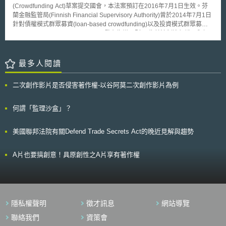
Sector）領域為例，運用低碳技術、潔淨技術設備所產製電力，至2020年
(Crowdfunding Act)草案提交國會，本法案預訂在2016年7月1日生效。芬
將達到降低45％--60％比例之排放量，到2050年，所有發電技術之溫室氣
蘭金融監管局(Finnish Financial Supervisory Authority)曾於2014年7月1日
體排放量更將降低至可接近於0；而對於「工業部門」所設定目標，2050年
針對債權模式群眾募資(loan-based crowdfunding)以及投資模式群眾募資
達成降低80％之目標，對於「家庭及辦公建築」部份，設定2050年可降低
(investment-based crowdfunding)發布指導原則 ，為其法制進行說明與解
90％之目標，而「運輸部門」則設定於2050年達成降低60％之目標。此
釋，然而並未進行立法為群眾募資作出法規鬆綁。 本次芬蘭所提出的
外，歐盟執委會更指出投資「智慧電網（Smart Grid）」的重要性，將可促
法案將有助於企業運用債權(debt)以及證券(securities)模式群眾募資進行籌
使「需求端（Demand-Side）」更具效率性，更廣泛且分散之電力調配中
資活動，本法案將鬆綁證券模式群眾募資並釐清債權模式群眾募資法制基
最多人閱讀
心，以及啟動運輸系統電力化之時代。 低碳經濟社會所帶來福祉，並
礎。芬蘭財政部長表示：「本法案目標在於創造新的融資來源，特別是在傳
可降低歐盟每年能源支出，及對於石化燃料進口依賴程度，也促成轉變改以
統融資管道經歷困難的新創成長公司。群眾募資將增加融資可能，特別是中
二次創作影片是否侵害著作權-以谷阿莫二次創作影片為例
低碳技術產製電力能源，作為可行的替代因應方案；以及，低碳經濟社會型
小企業以及新創公司。透過群眾募資，將可以提升他們的成長機會，投資選
塑推動，除了投入經費研發技術外，相關運用更須透過教育、訓練、推廣，
項，商業化創新，我們希望進而能增加就業率。」。 目前歐洲投資模
廣泛使大眾接受且樂於使用新興技術，如此未來將可衍生種類與數量均會更
式群眾募資市場規模為1550萬歐元，債權模式群眾募資約6890萬歐元。歐
何謂「監理沙盒」？
多之就業機會，也有助益於經濟成長；此外，推動低碳經濟亦可改善生活品
洲2015年群眾募資整體市場規模為8440萬歐元，較去年成長48%。 芬
質及健康生活，未來實際效應可改善公共健康、減少醫療費用支出、及降低
蘭群眾募資法只規範證券模式群眾募資以及債權模式群眾募資，不包含P2P
美國聯邦法院有關Defend Trade Secrets Act的晚近見解與趨勢
對生態環境消耗破壞，均屬良善效益。 然而，歐盟執委會這些推動措
借貸(peer-to-peer lending)。目前在芬蘭，P2P借貸由消費者保護法
施，亦傳出有反對聲音。「歐洲商業（Business Europe）」團體就對外表
(Consumer Protection Act)規範；捐贈模式群眾募資(Donation-based
示，他們反對「2050低碳經濟策略規劃」所設定的這些超高標準，他們認
crowdfunding)由集資法(Money Collection Act)規範，由內政部(Ministry of
A片也要搞創意！具原創性之A片享有著作權
為相關推動措施，未來將會嚴重傷害歐盟境內企業發展，因為主要競爭者如
the Interior)管理；回饋模式群眾募資(Reward-based crowdfunding)由消保
中國、日本及美國，相較而言，均未設定這麼高的推動目標。未來歐盟執委
法規範，消費者之間以及企業之間則有商品銷售法(Sale of Goods Act)。
會這些規劃藍圖是否落實達成，值得後續觀察。
新法規定，經營群眾募資必需要取得芬蘭金融監管局取得執照。目前投
資模式的群眾募資所適用的法規為投資服務法(Investment Services Act)，
同樣為金融監管局主管之範疇。信用機構則無需依照新法另外取得執照即可
隱私權聲明
徵才訊息
網站導覽
於其原營運執照下提供群眾募資中介服務。 新法做出下述變革： 1. 過
去繁重耗時的營運執照申請行政程序，將被簡化，由較便宜、簡易且快速的
聯絡我們
資策會
註冊程序所取代。 2. 群眾募資中藉機構不需要再參加投資人補償基金