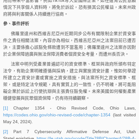
用而帶來不當影響，例如TikTok等大型國際企業，如在違背公民意願
情況下共享個人資料時，將免於訴訟，恐有損其公民權益，未來州政
府將與利害關係人持續進行協商。
參、事件評析
佛羅里達州和西維吉尼亞州近期同步公布有關限制企業於資安事
件之責任相關法案，內容亦為相似，西維吉尼亞州之法案目前已遭否
決，主要係擔心該豁免條款遭到不當濫用；佛羅里達州之法案亦因對
於企業保障過廣與無法保障消費者個資安全考量，而遭州長否決。
法案中明列受產業普遍認可的資安標準、框架與政府所頒布特定
法令，有助企業明確遵循與採納，建立與實施資安計畫，惟如何舉證
所建立之資安計畫或實施之資安措施，與法案所列之資安標準、框
架，或是特定法令規範，具有實質上的一致性，仍不明確，將可能阻
礙企業於訴訟上行使抗辯與主張責任豁免權。未來美國如何權衡產業
穩健發展與民眾個資保障，仍有待持續觀察。
[1]
Chapter 1354 - Ohio Revised Code, Ohio Laws,
https://codes.ohio.gov/ohio-revised-code/chapter-1354
(last visited
May 24, 2024).
[2]
Part 7 Cybersecurity Affirmative Defense Act, Utah
StateLegislative,
https://le.utah.gov/xcode/Title78B/Chapter4/78B-4-