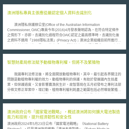
澳洲隱私專員主張應從嚴認定個人資料去識別化
澳洲隱私保護辦公室(Office of the Australian Information
Commissioner, OAIC)專員今年(2016)4月發表聲明認為，在符合特定條件
之情形下，亦即，去識別化過程符合OAIC認定之最高標準時，去識別化後
之資料不適用「1988隱私法案」(Privacy Act)；澳洲企業組織目前所進行之
個人資料去識別化，是否已符合「1988隱私法案」之規範要求，OAIC仍持
續關注。OAIC近期準備提出去識別化認定標準之指引草案。 澳洲
「1988隱私法案」揭示了「澳洲隱私原則」(Australian Privacy Principles,
APPs)，就非公務機關蒐集、利用、揭露與保存設有規定，APPs第6條更明
智慧財產局修法賦予動植物專利權，但將不及繁殖物
文限制非公務機關揭露個人資料，於特定情況下，APPs允許個人資料經去
識別化後揭露。例如，APPs第11.2條規定，若非公務機關當初之蒐集、利
我國專利法修法後，將全面開放動植物專利，其中，最引起各界關注的
用目的已消失，須以合理方式將個人資料進行銷毀或去識別化。 如非
問題是動植物專利權的效力。動植物專利的保護，有助於發展國內生技產
公務機關係合法保有個人資料，即無銷毀或去識別化義務；此外，若所保有
業，但保護過度，又會影響農漁民生計，故智慧局在五月初發布之專利法部
個人資料屬健康資料者，因係澳洲政府機關以契約方式委託非公務機關，非
分條文修正草案中，增訂動、植物專利權利耗盡之範圍包括必然導致繁殖之
公務機關亦無銷毀或去識別化義務。應注意者，APPs原則上禁止非公務機
專利生物材料本身及其所繁殖之生物材料，但不包括為繁殖之目的而使用該
關基於學術研究、公共衛生或安全之目的，主動蒐集個人健康資料 (APPs第
繁殖之生物材料之行為。 根據現行專利法第５６條第１項規定，獲得
16B(2)條)，同時亦禁止基於學術研究、公共衛生或安全目的，就保有之個
動植物相關發明的物品專利權人，專有排除他人未經其同意而製造、為販賣
人資料進行去識別化 (APPs第16B(2)(b)條)。如非基於前述目的，且符合
的要約、販賣、使用或為上述目的而進口該物品之權。惟專利法第５條規
澳洲政府公布「國家電池戰略」，概述澳洲將如何擴大電池製造
APPs第16B(2)條之要件者，非公務機關始得基於研究、公共衛生或安全目
定，專利物品本身經第一次販賣後，專利權效力及不於後續的實施行為。動
能力和技術，提升經濟韌性和安全性
的蒐集個人健康資料 (APPs第95A條)。 其他如「稅號指引」(Tax File
植物的繁殖特性，如果一經販賣後，專利權效力即不及，則勢必影響動、植
Number Guidelines)、隱私專員所提「2014隱私(財務信用有關研究)規則」
澳洲政府2024年5月23日公布「國家電池戰略」（National Battery
物發明人的權益。 基於上述理由，智慧局經參考歐盟生物技術發明指
(Privacy Commissioner’s Privacy (Credit Related Research) Rule 2014)
Strategy），這是澳洲政府推動「澳洲未來製造」（Future Made in