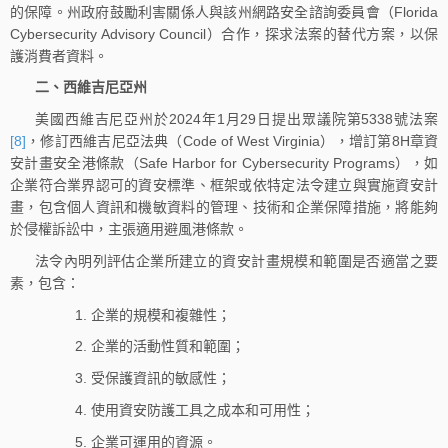
的保障。州政府鼓勵利害關係人與該州網路安全諮詢委員會（Florida
Cybersecurity Advisory Council）合作，探求法案的替代方案，以保
護消費者資料。
二、西維吉尼亞州
美國西維吉尼亞州於2024年1月29日提出眾議院第5338號法案
[8]
，修訂西維吉尼亞法典（Code of West Virginia），增訂第8H章資
安計畫安全港條款（Safe Harbor for Cybersecurity Programs），如
企業符合業界認可的資安標準、框架或依特定法令建立與實施資安計
畫，包含個人資訊和機敏資料的管理、技術和企業保障措施，將能夠
於侵權訴訟中，主張適用避風港條款。
法令內明列評估企業所建立的資安計畫規模和範圍是否適當之要
素，包含：
1. 企業的規模和複雜性；
2. 企業的活動性質和範圍；
3. 受保護資訊的敏感性；
4. 使用資安防護工具之成本和可用性；
5. 企業可運用的資源。