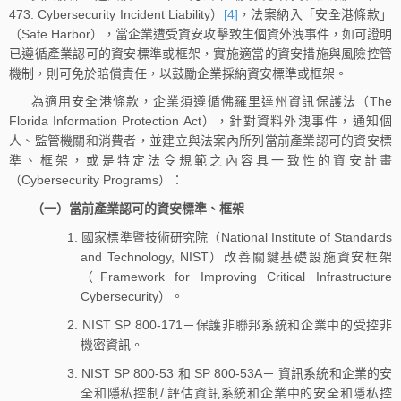
473: Cybersecurity Incident Liability）
[4]
，法案納入「安全港條款」
（Safe Harbor），當企業遭受資安攻擊致生個資外洩事件，如可證明
已遵循產業認可的資安標準或框架，實施適當的資安措施與風險控管
機制，則可免於賠償責任，以鼓勵企業採納資安標準或框架。
為適用安全港條款，企業須遵循佛羅里達州資訊保護法（The
Florida Information Protection Act），針對資料外洩事件，通知個
人、監管機關和消費者，並建立與法案內所列當前產業認可的資安標
準、框架，或是特定法令規範之內容具一致性的資安計畫
（Cybersecurity Programs）：
（一）當前產業認可的資安標準、框架
1. 國家標準暨技術研究院（National Institute of Standards
and Technology, NIST）改善關鍵基礎設施資安框架
（Framework for Improving Critical Infrastructure
Cybersecurity）。
2. NIST SP 800-171－保護非聯邦系統和企業中的受控非
機密資訊。
3. NIST SP 800-53 和 SP 800-53A－ 資訊系統和企業的安
全和隱私控制/ 評估資訊系統和企業中的安全和隱私控