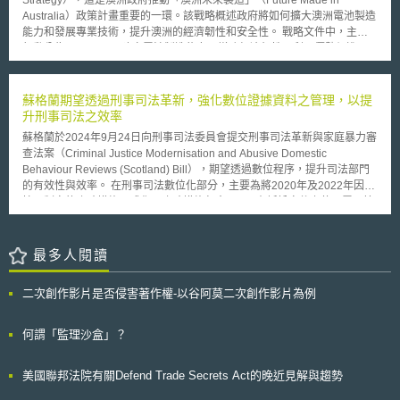
令第八條，於專利法部分條文修正草案中明訂動植物等生物材料之專利權耗
等，均就個人資料去識別化訂有相關規範。 未來以資料為導向之經濟
Australia）政策計畫重要的一環。該戰略概述政府將如何擴大澳洲電池製造
盡範圍，另為了保護農民權益，此次專利法修正草案中亦特別明訂農民免
發展，將需堅實的隱私保護作為發展基礎，澳洲去識別化個人資料認定標準
能力和發展專業技術，提升澳洲的經濟韌性和安全性。 戰略文件中，主要
責，使農民自專利權人或其授權人處取得受專利保護之植物繁殖材料，可將
之提出，以及標準之認定門檻，殊值持續關注。
行動分為五項： 一、建立電池製造能力，增強經濟韌性，利用優勢促進國
收穫後之種子在其農地上進行繁殖使用，而為專利權效力所不及。
家經濟增長： 以2024年4月公布的《澳洲未來製造法》（Future Made in
Australia Act）作為支持電池行業的法源。政府未來10年會提供227億澳
元，投資包括再生氫、綠色金屬、低碳液體燃料、關鍵礦產精煉和清潔能源
蘇格蘭期望透過刑事司法革新，強化數位證據資料之管理，以提
製造技術。 二、培養人才知識和技能，創造澳洲本土工作機會： 建立電池
升刑事司法之效率
製造園區，結合企業和研究機構，將電池研究集中在有顯著需求和具市場潛
蘇格蘭於2024年9月24日向刑事司法委員會提交刑事司法革新與家庭暴力審
力的領域。 三、確保澳洲在全球電池供應鏈中的地位： 重點支持構建供應
查法案（Criminal Justice Modernisation and Abusive Domestic
鏈韌性的製造業，透過國際合作，應對氣候挑戰，支持電力轉型，創造清潔
Behaviour Reviews (Scotland) Bill），期望透過數位程序，提升司法部門
能源貿易機會，推廣高ESG標準。 四、在永續、標準和循環經濟方面引領
的有效性與效率。 在刑事司法數位化部分，主要為將2020年及2022年因疫
世界 支持澳洲各地建立電池回收設施，補助電池回收技術的研究和測試，
情而制定的臨時措施正式化，臨時措施包含： 1、在訴訟文件上使用電子簽
同時要求電池產業採取嚴格和有效的ESG措施。 五、促進各級政府合作 與
名。 2、以電子方式寄送訴訟文件。 3、以虛擬方式參加刑事法庭。 4、提
各級政府合作，採取一致的標準和方法發展電池技術。透過聯合採購推動電
高定額罰款限額。 5、羈押的全國管轄權。 此外，在刑事司法數位化部分，
池產業，並集中管理和輔導澳洲電池製造商。 澳洲擁有豐富的礦物資源，
亦新增兩項數位創新條款，例如透過數位證據共享功能（Digital Evidence
最多人閱讀
供應全球一半的鋰，但是其所製造的加工電池元件占全球不到1%；「國家
Sharing Capability, 下稱DESC）平臺來進行： 1、在刑事程序中使用證據
電池戰略」的發布顯示澳洲政府希望利用自身優勢，在全球能源轉型中佔有
照片而非實體證據。 2、使證據之複製品效力等同於實體證據。 對於刑事司
一席之地的企圖心。
二次創作影片是否侵害著作權-以谷阿莫二次創作影片為例
法革新與家庭暴力審查法案而言，DESC在其中扮演了十分重要的角色。
DESC改變了數位證據的儲存、編輯、傳輸以及在法庭上展示的方式。且
DESC可透過多種身分驗證，並透過系統自動生成之具唯一性的資料識別碼
何謂「監理沙盒」？
並記錄上傳者及上傳時間，資料上傳系統後亦會自動留存所有資料編輯、修
改、刪除行為等審核措施，確保數位證據的正確性、完整性與可驗證性，防
美國聯邦法院有關Defend Trade Secrets Act的晚近見解與趨勢
止數位證據在上傳DESC後遭到竄改或損毀，亦可透過資料識別碼的比對確
保數位資料的正確性與完整性。 蘇格蘭提交的刑事司法數位化與家庭暴力