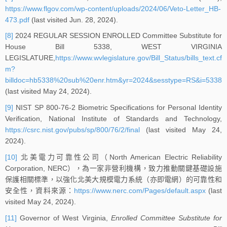
https://www.flgov.com/wp-content/uploads/2024/06/Veto-Letter_HB-
473.pdf
(last visited Jun. 28, 2024).
[8]
2024 REGULAR SESSION ENROLLED Committee Substitute for
House Bill 5338, WEST VIRGINIA
LEGISLATURE,
https://www.wvlegislature.gov/Bill_Status/bills_text.cf
m?
billdoc=hb5338%20sub%20enr.htm&yr=2024&sesstype=RS&i=5338
(last visited May 24, 2024).
[9]
NIST SP 800-76-2 Biometric Specifications for Personal Identity
Verification, National Institute of Standards and Technology,
https://csrc.nist.gov/pubs/sp/800/76/2/final
(last visited May 24,
2024).
[10]
北美電力可靠性公司（North American Electric Reliability
Corporation, NERC），為一家非營利機構，致力推動關鍵基礎設施
保護相關標準，以強化北美大規模電力系統（亦即電網）的可靠性和
安全性，資料來源：
https://www.nerc.com/Pages/default.aspx
(last
visited May 24, 2024).
[11]
Governor of West Virginia,
Enrolled Committee Substitute for