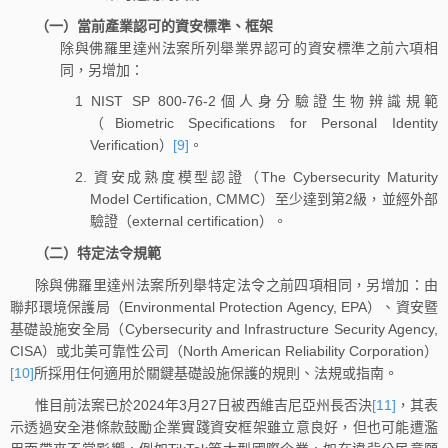
（一）當前產業認可的資安標準、框架
除與佛羅里達州法案所列舉業界認可的資安標準之前六項相
同，另增加：
1 NIST SP 800-76-2個人身分驗證生物辨識規範
（Biometric Specifications for Personal Identity
Verification）
[9]
。
2. 資安成熟度模型認證（The Cybersecurity Maturity
Model Certification, CMMC）至少達到第2級，並經外部
驗證（external certification）。
（二）特定法令規範
除與佛羅里達州法案所列舉特定法令之前四項相同，另增加：由
聯邦環境保護局（Environmental Protection Agency, EPA）、資安暨
基礎設施安全局（Cybersecurity and Infrastructure Security Agency,
CISA）或北美可靠性公司（North American Reliability Corporation）
[10]
所採用任何適用於關鍵基礎設施保護的規則、法規或指南。
惟目前法案已於2024年3月27日被西維吉尼亞州長否決
[11]
，其表
示透過安全港條款鼓勵企業實踐資安框架雖立意良好，但也可能遭濫