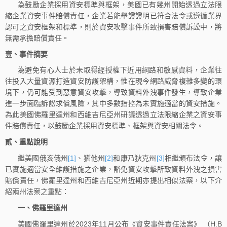
為鼓勵企業採用資安標準與框架，美國已有幾州開始透過立法限
縮企業資安事件賠償責任，企業若能舉證證明已符合法令或遵循業界
認可之資安框架和標準，則於資安攻擊事件所致損害賠償訴訟中，將
無需承擔賠償責任。
壹、事件摘要
為避免有心人士於未取得經授權下近用網路和敏感資料，企業往
往投入大量資源打造資安防護架構，惟在現今網路威脅複雜多變的環
境下，仍可能受到惡意資安攻擊，導致資料外洩事件發生，導致企業
進一步面臨訴訟求償風險，其中多數指控為未實施適當的資安措施。
為此美國佛羅里達州和西維吉尼亞州研議透過立法限縮企業之資安事
件賠償責任，以鼓勵企業採用資安標準、框架與資安相關法令。
貳、重點說明
繼美國俄亥俄州
[1]
、猶他州
[2]
和康乃狄克州
[3]
相繼頒布法令，讓
已實施適當安全維護措施之企業，豁免資安攻擊所致資料外洩之損害
賠償責任，佛羅里達州和西維吉尼亞州近期亦提出相似法案，以下介
紹兩州法案之重點：
一、佛羅里達州
美國佛羅里達州於2023年11月公布《資安事件責任法案》 （H.B