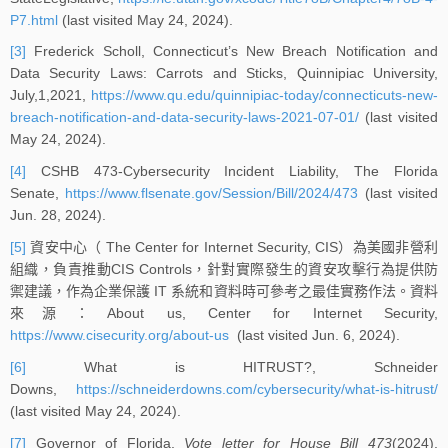
P7.html
(last visited May 24, 2024).
[3]
Frederick Scholl, Connecticut’s New Breach Notification and
Data Security Laws: Carrots and Sticks, Quinnipiac University,
July,1,2021,
https://www.qu.edu/quinnipiac-today/connecticuts-new-
breach-notification-and-data-security-laws-2021-07-01/
(last visited
May 24, 2024).
[4]
CSHB 473-Cybersecurity Incident Liability, The Florida
Senate,
https://www.flsenate.gov/Session/Bill/2024/473
(last visited
Jun. 28, 2024).
[5]
資安中心（ The Center for Internet Security, CIS）為美國非營利
組織，負責推動CIS Controls，針對實際發生的資安攻擊行為提供防
禦建議，作為企業保護 IT 系統和資料時可參考之最佳實務作法。資料
來源：About us, Center for Internet Security,
https://www.cisecurity.org/about-us
(last visited Jun. 6, 2024).
[6]
What is HITRUST?, Schneider
Downs,
https://schneiderdowns.com/cybersecurity/what-is-hitrust/
(last visited May 24, 2024).
[7]
Governor of Florida,
Vote letter for House Bill 473
(2024),