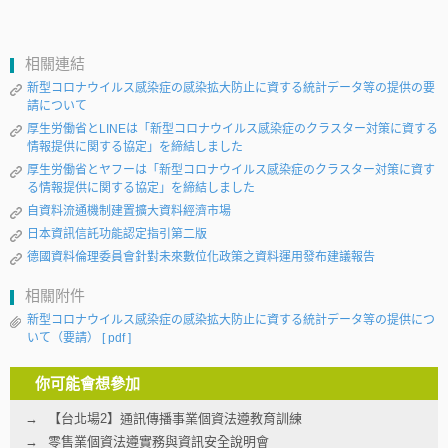
相關連結
新型コロナウイルス感染症の感染拡大防止に資する統計データ等の提供の要
請について
厚生労働省とLINEは「新型コロナウイルス感染症のクラスター対策に資する
情報提供に関する協定」を締結しました
厚生労働省とヤフーは「新型コロナウイルス感染症のクラスター対策に資す
る情報提供に関する協定」を締結しました
自資料流通機制建置擴大資料經濟市場
日本資訊信託功能認定指引第二版
德國資料倫理委員會針對未來數位化政策之資料運用發布建議報告
相關附件
新型コロナウイルス感染症の感染拡大防止に資する統計データ等の提供につ
いて（要請）
[ pdf ]
你可能會想參加
【台北場2】通訊傳播事業個資法遵教育訓練
零售業個資法遵實務與資訊安全說明會