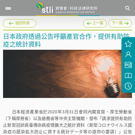
返回列表
上一篇
下一篇
日本政府透過公告呼籲產官合作，提供有助防
疫之統計資料
日本經濟產業省於2020年3月31日會同內閣官房、厚生勞動省
（下稱厚勞省）以及總務省等中央主管機關，發布「請求提供有助防
止新型冠狀病毒傳染病疫情擴大之統計資料（新型コロナウイルス感
染症の感染拡大防止に資する統計データ等の提供の要請）」公告