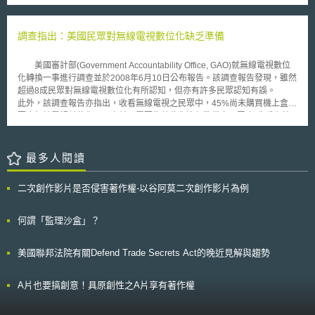
作為民事訴訟中之抗辯理由。本法將自2026年1月1日起正式生效，並適用
行為，核心數位服務包含線上搜尋引擎、線上社交網路服務、影片分享平台
者的網路隱私權。 在2010年12月由美國聯邦交易委員會（U.S Federal
於自該日起所發現、判定或通報之個資事故，相關單位應即早進行法遵準
服務、人際通訊服務、作業系統、網路瀏覽器、雲端服務、廣告服務、以及
Trade Commission, FTC）的網路隱私報告中初步提出Do Not Track Me
備，以確保制度落實。 貳、修法重點 本次修法主要包含三大核心面向，簡
線上中介服務等。 二、對具有系統重要性數位企業之定義 具有系統重要性
Online Act，美國國會議員在2011年提出此法案進行討論，若是通過後，將
調查指出：美國民眾對無線電視數位化缺乏準備
要說明如下： 一、擴充法定用詞之定義 （一）個人資料 於現行法規對個人
數位企業（Systemically Significant Digital Enterprise, SSDE，下稱重要企
會有效限制線上廣告及社群媒體追蹤消費者使用網路的行為，並且防免其將
資料之定義下，再增加新資料類別： 1.與驗證碼、存取碼或密碼結合使用
業）需要符合兩項標準，分別是財務標準及用戶標準，如果企業屬於集團則
個人資料分享予其他企業，及有效限制線上廣告及社群媒體追蹤消費者使用
時，可用以登入特定個人金融帳戶之專屬電子識別碼（Electronic
美國審計部(Government Accountability Office, GAO)就無線電視數位
數值以集團整體計算： （一）財務標準 財務標準是在三個財政年度中達成
網路。對於行政機關來說，能夠藉此協助美國聯邦交易委員會建構整體的不
Identifier）或路由代碼（Routing Code）； 2.用以辨識特定自然人之獨特
化轉換一事進行調查並於2008年6月10日公布報告。該調查報告發現，雖然
以下任一項： 1. 印度境內營業額高於400億印度盧比； 2. 全球營業額高於
被追蹤網路法案標準。若業者未遵守此法案提供退出機制，美國聯邦交易委
生物特徵資料，例如指紋、視網膜或虹膜影像，或其他具體實體或數位形式
超過8成民眾對無線電視數位化有所認知，但亦有許多民眾認知有誤。
300億美元； 3. 印度的商品總價值高於1600億印度盧比； 4. 全球市值高於
員會將可能提起不公正及詐欺訴訟，而發動此一訴訟的人員為各州檢察總
之生物辨識資料。 （二）適當防護措施 適當防護措施係指，為確保個人資
此外，該調查報告亦指出，收看無線電視之民眾中，45%尚未購買機上盒以
750億美元。 （二）用戶標準 用戶標準是在三個財政年度中達成以下任一
長。 為了保護隱私，不被追蹤網路資訊法案的提出十分需要，對於企
料安全而考量組織或機構之規模、產業別、以及保有之個資類別與數量所制
因應無線電視數位化；反之並不需要為數位化進行準備之民眾(如收看有線
項： 1. 在印度提供的核心數位服務達到1000萬終端用戶； 2. 在印度提供的
業是否能追蹤消費者的網路活動，消費者因此擁有選擇權。在美國聯邦交易
定之政策及作業實務。此概念包括但不限於：進行風險評估、建立技術面及
電視或衛星電視者)，卻有30%表示已經做好無線電視數位化之因應措施。
核心數位服務達到1萬企業用戶。 三、對重要企業及關係企業之指定 （一）
委員會去年12月初步提出此法案後，許多網路瀏覽器例如Mozilla及
實體面之多層次保護機制、對人員實施教育訓練，及建立個資事故應變計畫
在此同時，仍有部分低功率電視台將不會全面數位化，故接收無線電視之民
符合條件企業之通報義務 當企業的核心數位服務達到前述雙門檻後90天內
Explorer紛紛改進技術，以提早因應不被追蹤法案的實施，而廣大消費者團
等。 二、強化事故通報機制與設立豁免條款 本法要求於發現系統個資事故
眾可能必須備有同時可接收類比與數位訊號之設備，方能夠維持其無線電視
最多人閱讀
應通知委員會，如該企業有所屬集團應一併向委員會揭露該所屬集團有直接
體的也紛紛支持此法案，認為可以因此保護消費者的網路隱私權。
並已通知受影響之當事人後，應於60日內向州檢察總長（Attorney
的收視。 為鼓勵民眾購買數位機上盒，美國國家電信與資訊管理局
或間接參與該核心數位服務的其他企業，委員會得透過行政命令指定該企業
General）提交書面通報，載明涉及之個人資料類別、事故性質、受影響人
(National Telecommunications and Information Administration, NTIA)稍早
為重要企業，有直接或間接參與的其他企業得指定為關聯數位企業
二次創作影片是否侵害著作權-以谷阿莫二次創作影片為例
數、預估之財務損失、所採行之適當防護措施等必要內容。惟若事故影響人
已經發出80萬張折價券，但僅有不到一半的折價券被使用，至於尚未被使用
（Associate Digital Enterprise, ADE）。 委員會可要求未主動提供相關資
數低於500名州民，或事故發生於徵信機構且影響人數未達1,000人，則可
的折價券亦已逾期而無法使用。 除機上盒的準備外，隨著訊號數位
訊的企業提供必要資訊，如符合上述門檻則指定為重要企業。 委員會在確
免除向檢察總長通報之義務。 此外，本法明確規範，若特定機構已依據其
化，無線電視台的訊號強度及受干擾程度也將有所改變，故無線電視台需調
何謂「監理沙盒」？
定企業符合雙門檻後應通知企業給予陳述意見機會，說明不符合系統重要性
他法律，如《奧克拉荷馬州醫療資安保護法》（Oklahoma Hospital
整電台或天線的位置，以避免部分地區民眾在數位化後無法收看清晰的影
之理由。企業若未提供必要資訊或提供不完整或錯誤資訊，仍得在聽取企業
Cybersecurity Protection Act of 2023）或聯邦《健康保險可攜及責任法》
像。美國通訊傳播委員會之工程師指出，約有1%的民眾可能會有前述困
意見後指定，企業不得有規避指定之行為。 （二）指定未達門檻企業之權
美國聯邦法院有關Defend Trade Secrets Act的晚近見解與趨勢
（Health Insurance Portability and Accountability Act of 1996）等履行相
擾，但截至目前為止，仍有部分電視台受限於經費問題而尚未有所因應。
力 除指定前述符合雙門檻之企業外，對於在核心數位服務領域有重要影響
關通報義務，則視為已符合本法之要求。 三、民事裁罰 本法明定，民事罰
力但未符合雙門檻的企業，委員會得參酌企業營業額、企業規模與資源、企
鍰之裁量將審酌事故規模、事故發生後組織之因應作為及是否履行事故通報
業市場力量、網路效應、市場結構、社會義務等要素直接指定，效期為三
A片也要搞創意！具原創性之A片享有著作權
義務等因素而定，以確保裁量之比例原則。裁量情形說明如下： 1.若機構已
年。 四、重要企業之義務 重要企業被指定後應建立透明有效的投訴處理及
採行適當防護措施且依法進行事故通報者，得免除民事責任； 2.若未採取適
法遵機制，並定期向委員會報告履行下列義務與相關規定所採取之措施。