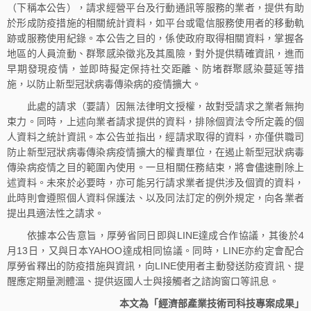
（下稱本公告），請求經營平台及行動通訊等服務的業者，提供有助
於形成防疫措施的相關統計資料，如平台或電信服務使用者的移動軌
跡或服務使用紀錄。本公告之目的，係使政府取得相關資料，掌握各
地區的人員流動、群聚感染徵兆及其風險，對外提供精確資訊，進而
早期發現疫情，並即時擬定保持社交距離、防堵群聚感染蔓延等措
施，以防止新型冠狀病毒傳染病的疫情擴大。
此處的請求（要請）因無法律明文授權，故對受請求之業者無拘
束力。同時，上述向業者請求提供的資料，排除個資法令所定義的個
人資料之統計資訊。本公告並指出，經請求取得的資料，亦僅供職司
防止新型冠狀病毒傳染病疫情擴大的權責單位，在遏止新型冠狀病毒
傳染病疫情之目的範圍內使用。一旦相關任務結束，將會儘速刪除上
述資料。未來於必要時，亦可能另行請求業者提供涉及個資的資料，
此時則會遵照個人資料保護法、以及同法訂定的例外規定，向各業者
提出具適法性之請求。
依據本公告意旨，厚勞省同日即與LINE達成合作協議，其後於4
月13日，又與日本YAHOO達成相同協議。同時，LINE亦約定會配合
厚勞省釋出的防疫措施與資訊，向LINE使用者主動發送防疫資訊、提
醒應定期量測體溫、提供返國人士與接觸者之諮詢窗口等訊息。
本文為「經濟部產業技術司科技專案成果」