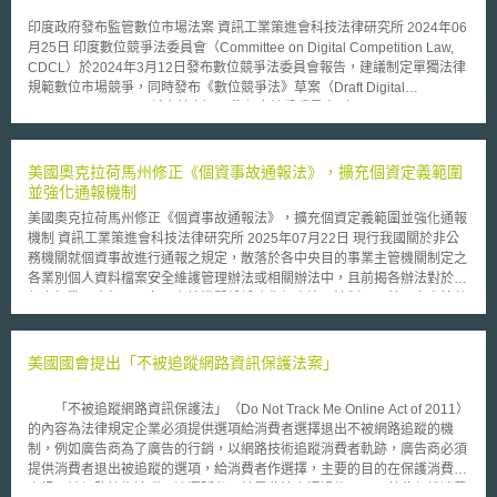
印度政府發布監管數位市場法案 資訊工業策進會科技法律研究所 2024年06
月25日 印度數位競爭法委員會（Committee on Digital Competition Law,
CDCL）於2024年3月12日發布數位競爭法委員會報告，建議制定單獨法律
規範數位市場競爭，同時發布《數位競爭法》草案（Draft Digital
Competition Bill，下稱本草案），使印度競爭委員會（Competition
Commission of India, CCI，下稱委員會）能夠在反競爭行為發生前介入調
查，草案發布後公開徵求公眾意見至2024年5月15日，將參考公眾意見後再
行發布本草案後續發展。 壹、緣起 印度企業事務部（Ministry of Corporate
美國奧克拉荷馬州修正《個資事故通報法》，擴充個資定義範圍
Affairs, MCA）於2023年2月6日成立數位競爭法委員會，主要由產業商會、
並強化通報機制
政府機關以及學者組成，目的是檢視現行印度2002年《競爭法》是否足以
美國奧克拉荷馬州修正《個資事故通報法》，擴充個資定義範圍並強化通報
解決數位經濟成長衍伸的問題。爾後於2024年3月發布數位競爭法委員會報
機制 資訊工業策進會科技法律研究所 2025年07月22日 現行我國關於非公
告，數位競爭法委員會認為應有新的事前管制補充現行競爭法的事後管制模
務機關就個資事故進行通報之規定，散落於各中央目的事業主管機關制定之
式，在動態的數位市場中於必要時進行事前干預，防止反競爭行為發生。
各業別個人資料檔案安全維護管理辦法或相關辦法中，且前揭各辦法對於通
在數位競爭法委員會報告[1]中提出9項反競爭行為態樣，包含反導向（Anti-
報之標準不盡相同。各國主管機關紛紛強化個資治理法制，而美國奧克拉荷
steering）、自我偏好（Self preferencing）、綑綁及搭售（Bundling and
馬州修正關於個人資料定義、適當防護措施及個資事故通報機制等事項，以
tying）、非公開資訊使用（use of non-public data）、掠奪性定價
建立更完善之規範。 壹、事件摘要 美國奧克拉荷馬州議會業於2025年5月
（Predatory pricing）、排他性協議（Exclusive tie-ups）、搜尋及排名偏
20日通過第626號法案（Senate Bill 626）[1]，修正《個資事故通報法》
美國國會提出「不被追蹤網路資訊保護法案」
好（Search and ranking preferencing）、限制第三方應用程式
（Security Breach Notification Act）[2]，其目的係為補充現行治理規範之
（Restricting third party applications）、以及廣告市場整合（Advertising
不足，修正重點涵蓋：擴充法定用詞之定義，針對「個人資料」（Personal
consolidation）等，將以上述反競爭行為為核心制定事前管制措施。 貳、
「不被追蹤網路資訊保護法」（Do Not Track Me Online Act of 2011）
Information）與「適當防護措施」（Reasonable Safeguards）等條文予以
本草案介紹 基於上述建立事前管制的報告結論，數位競爭法委員會連同報
的內容為法律規定企業必須提供選項給消費者選擇退出不被網路追蹤的機
補充與增列；強化個資事故（Breach of the security of a system）之通報機
告一併提出本草案以回應反競爭行為的事前管制方向，本草案主要有四項重
制，例如廣告商為了廣告的行銷，以網路技術追蹤消費者軌跡，廣告商必須
制與設立豁免條款，並釐清與其他法規間之適用關係；以及修訂違法情事之
點以下整理。 一、適用範圍與對象 本草案適用於所有在印度境內提供核心
提供消費者退出被追蹤的選項，給消費者作選擇，主要的目的在保護消費者
民事裁罰。此外，本次修法亦明定，若機構或個人已採取適當防護措施，得
數位服務的所有企業，包含延伸到印度境外且對本草案所規定義務有影響的
資訊不被網路技術追蹤而洩漏隱私，若是此法案通過後，可以藉此保護消費