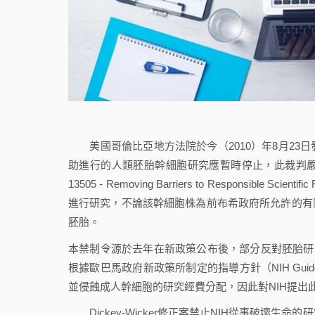
美國哥倫比亞地方法院於今（2010）年8月23日發出暫行性
助進行的人類胚胎幹細胞研究應暫時停止，此裁判嚴重打擊
13505 - Removing Barriers to Responsible Sc
進行研究，不論該幹細胞株為前布希政府所允許的有
胚胎。
本禁制令源於去年在新政策公布後，部分反對胚胎研
根據歐巴馬政府新政策所制定的指導方針（NIH Guidelines o
並侵蝕成人幹細胞的研究經費分配，因此對NIH提出
Dickey-Wicker修正案禁止NIH從事破壞生