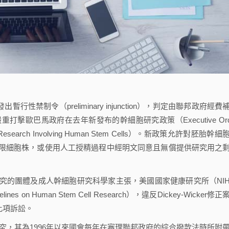
禁制令（preliminary injunction），判定由聯邦政府經費
歐巴馬政府在去年新發布的幹細胞研究政策（Executive Ord
ientific Research Involving Human Stem Cells）。新政策允許對胚胎幹
限細胞株，或使用人工授精過程中經明文同意且無償提供研究用之
究的團體及成人幹細胞研究科學家主張，美國國家健康研究所（NI
n Human Stem Cell Research），違反Dickey-Wicker修正
此項訴訟。
命的研究，其為1996年以來國會每年在審理聯邦政府的綜合撥款法時所附