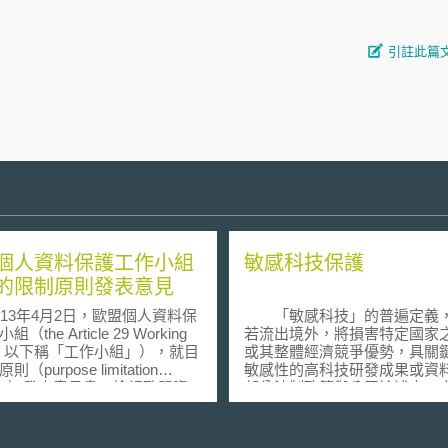
引註此篇
個人資料保護工作小組
敏感科技保護
的限制原則發表意見
3年4月2日，歐盟個人資料保
「敏感科技」的普遍定義
rticle 29 Working
若流出境外，將損害特定國家
ty，以下稱「工作小組」），就目
或其整體經濟競爭優勢，具關
urpose limitation
敏感性的高科技研發成果或資
ciple）發表意見書，檢視歐盟資
部分法制政策與公眾論述中，
rotection Directive)
為關鍵技術或核心科技等。基
所規定的目的限制原則，包括
護敏感科技、避免相關資訊洩
資料的蒐集必須具有特定、明確
外的制度性目的，在於藉由維