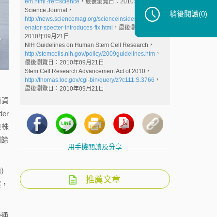
em.html?ref=science
，最後瀏覽日：2010年08月25日
Science Journal，
稍後閱讀
(0)
http://news.sciencemag.org/scienceinsider/2010/09/s
enator-specter-introduces-fix.html
，最後瀏覽日：
2010年09月21日
NIH Guidelines on Human Stem Cell Research，
http://stemcells.nih.gov/policy/2009guidelines.htm
，
最後瀏覽日：2010年09月21日
Stem Cell Research Advancement Act of 2010，
http://thomas.loc.gov/cgi-bin/query/z?c111:S.3766
，
最後瀏覽日：2010年09月21日
補資
er
細胞株
剩餘
用手機閱讀及分享
H）
推薦文章
案，
帶通