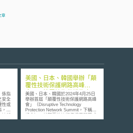
文章
美國、日本、韓國舉辦「顛
覆性技術保護網路高峰
會」，簽署技術保護及出口
，係指
美國、日本、韓國於2024年4月25日
管制合作意向書
之安全
舉辦首屆「顛覆性技術保護網路高峰
鍵性或
會」（Disruptive Technology
料，在
Protection Network Summit，下稱高
亦被稱
峰會），就顛覆性技術保護展開正式
此，保
合作。 此高峰會係為履行三國於2023
漏於國
年8月18日「大衛營」（Camp
持關鍵
David）峰會作出之「未來每年度應至