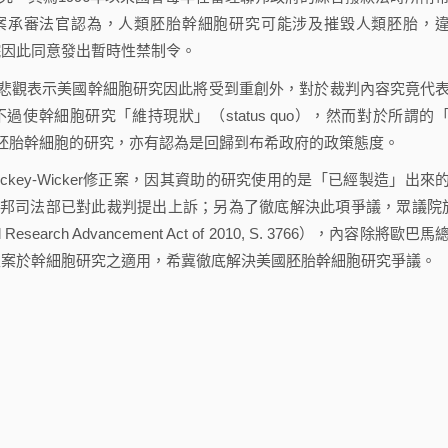
本案承審法官認為，人類胚胎幹細胞研究可能涉及摧毀人類胚胎，
，法院因此同意發出暫時性禁制令。
悲觀表示美國幹細胞研究因此將受到重創外，對於裁判內容究竟代
使幹細胞研究「維持現狀」（status quo），然而對於所謂的
胚胎幹細胞的研究，亦有認為是回歸到布希政府的政策態度。
ey-Wicker修正案，因其資助的研究使用的是「已經製造」出來
邦司法部已對此裁判提出上訴；另為了徹底解決此項爭議，眾議院
rch Advancement Act of 2010, S. 3766），內容除將歐巴馬
er修正案於幹細胞研究之適用，希冀徹底解決美國胚胎幹細胞研究爭議。