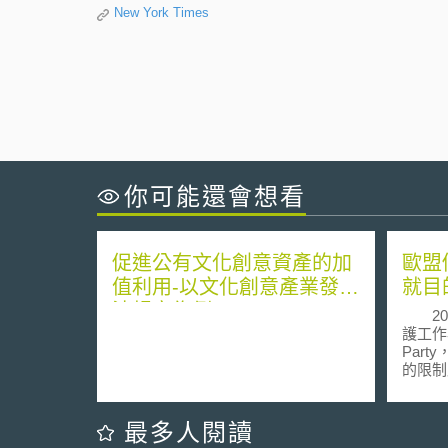
New York Times
你可能還會想看
促進公有文化創意資產的加
歐盟
值利用-以文化創意產業發展
就目
法規定為例
201
護工作小組（the A
Par
的限制原則（p
prin
料保護指令(Data P
第六條
最多人閱讀
(一)