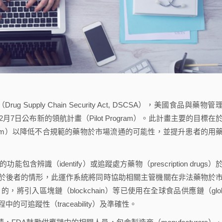
upply Chain Security Act, DSCSA），美國食品與藥物管
DA）於2019年2月7日公布新的領航計畫（Pilot Program）。此計畫主要的目標在
rable system）以降低不合規範的藥物於市場流通的可能性，並提升患者的用
識（identify）或追蹤處方藥物（prescription drugs）
於後者的情形，此運作系統將同時協助相關主管機關在非法藥物於
引入區塊鏈（blockchain）等已使用在全球食品供應鏈（glob
程中的可追蹤性（traceability）及準確性。