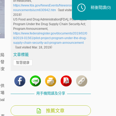
of medicines,
https://www.fda.gov/NewsEvents/Newsroom/PressAn
稍後閱讀
(0)
nouncements/ucm630942.htm
（last visited Mar. 18,
2019）
US Food and Drug Administration[FDA], Pilot Project
Program Under the Drug Supply Chain Security Act;
Program Announcement,
https://www.federalregister.gov/documents/2019/02/0
8/2019-01561/pilot-project-program-under-the-drug-
supply-chain-security-act-program-announcement
（last visited Mar. 18, 2019）
文章標籤
理局
於發
智慧健康
藥安
於供
市場
用手機閱讀及分享
al
推薦文章