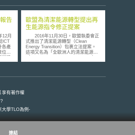
測報告
歐盟為清潔能源轉型提出再
生能源指令修正提案
12月
2016年11月30日，歐盟執委會正
ICT
式推出了清潔能源轉型（Clean
計各產
Energy Transition）包裹立法提案。
數位轉
這項又名為「全歐洲人的清潔能源」
相關建
（Clean Energy for All Europeans）
包裹立法提案有三個主要目標，分別
已投入
為「能源效率優先」（putting energy
業，數
efficiency first）、「讓歐盟於再生能
用則以
源取得全球領導地位」，以及「提供
型服務
消費者公平合理的方案」（providing
慧服
a fair deal for consumers）。而整個
片享有著作權
如資通
包裹措施的內容，除了再生能源指令
?
更為明
（2009/28/EC）的修正案的提出外，
料，多
並包含能源效率指令（2012/27/EU）
大學TLO為例-
%企業
以及建築物能源績效指令
智慧則
（2010/31/EU）的修正規劃。 在
集中於
再生能源指令的修正草案方面，根據
，推動
執委會的說明文件 ，此次的修正大致
連結
年監測
延續2015年所提出公眾諮詢的架構，