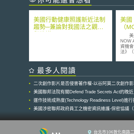
美國行動健康照護新近法制
美國
趨勢─兼論對我國法之觀察
（MO
與建議
美國《
NOW
資機會
法》（Mak
Broadb
Excess
to Wi
最多人閱讀
由美國
法》（
二次創作影片是否侵害著作權-以谷阿莫二次創作
確保頻
線通訊
美國聯邦法院有關Defend Trade Secrets Act
施包含
運作技術成熟度(Technology Readiness Level)
波（mi
至30
美國涉密聯邦政府員工之機密資訊維護-保密協議（Non-disc
頻譜釋
NDA）之使用
設流程
的發展等。 依據
管機關
台北市106敦化南路二
依本法第