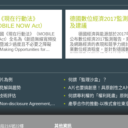
《現在行動法》
德國數位經濟2017監
BILE NOW Act）
及建議
現在行動法》（MOBILE
德國經濟與能源部於2017年
 Act）全名為《創造無線寬頻投
公布數位經濟2017監測報告，就
暨減少過度且不必要之障礙
及網路經濟的表現和競爭力統
ing Opportunities for
業數位經濟程度，並針對德國
and Investment and Limiting
型現況及挑戰進行分析並提出
ive and Needless Obstacles
議。 報告資料指出， 在六大創新
reless Act），於2018年3月23日
應用潛力的部分，14%的企業
總統簽署生效。《現在行動
工業4.0改造，集中於機械製造
以下簡稱本法）立法目的在於
量有逐步上升趨勢；物聯網應
影片為例
何謂「監理沙盒」？
譜資源有效利用與建構未來無
服務業居多，特別是知識密集
基礎建設的法制框架，具體措
提供者；33%的企業有提供智
的晚近見解與趨勢
A片也要搞創意！具原創性之A
訂定頻譜釋出目標、確認毫米
務，以客戶為導向的企業，例
進行技術評估
llimeter wave，對應頻率為30
何謂專利權的「權利耗盡」原則
訊業、金融保險業，使用比例
0GHz）頻譜商用可能性、訂定
顯；19%企業開始利用巨量資
losure Agreement,
產學合作的推動-以株式會社東京
照政策規劃、簡化通訊基礎建
集中於大企業或先進產業；11
，以及確保鄉村無線通訊技術
有利用機器人及感測器；人工
本法要求頻譜主
尚處於起步階段，而使用者多
應完成三大任務，包含：一、
資通訊產業。就上述資料顯示
其他資訊
段216號22樓
603(a)條第1項，在2022年12
數位轉型尚待加強。另外，今