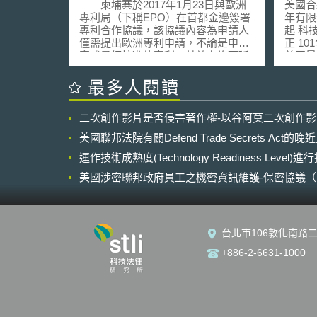
埔寨
資產
柬埔寨於2017年1月23日與歐洲
美國合
專利局（下稱EPO）在首都金邊簽署
年有限
專利合作協議，該協議內容為申請人
起 科技法律研究所 法律研究員 劉得
僅需提出歐洲專利申請，不論是申請
正 101年4
案或是經核准的專利，其效力均可延
美國最
伸至柬埔寨，並受柬埔寨專利法的約
統計報告書
束。EPO局長Benoît Battistelli表示，
Service
最多人閱讀
此次合作協議將使得歐洲專利制度橫
Fall 2
跨至亞洲市場，申請人在歐洲提出專
200
二次創作影片是否侵害著作權-以谷阿莫二次創作
利申請，即可在44個歐洲及非歐洲國
（Limi
家（包含摩洛哥、突尼西亞、柬埔
團體在
美國聯邦法院有關Defend Trade Secrets Act
寨）取得專利保護。除了可減少申請
變，簡要
人的申請作業時間和成本，避免冗長
運作技術成熟度(Technology Readiness Level)
限合夥
的實質審查程序，也可提高歐洲專利
總體
美國涉密聯邦政府員工之機密資訊維護-保密協議（Non-disc
權人在柬埔寨投資的意願。 柬埔
稅局最新
NDA）之使用
寨同年9月亦與中國大陸知識產權局
現，至
（SIPO）簽署性質相同的專利合作備
資者的
忘錄，發明專利於中國大陸通過審查
身分報稅
台北市106敦化南路二
核准後，發明人可提出申請至柬埔寨
家，合夥
取得專利權及相關保護，取得日期及
申報擁有
+886-2-6631-1000
保護時限20年與中國大陸相同，且申
18.8
請日於2003年1月22日後的中國大陸
團體數
發明專利，皆可於柬埔寨產生保護效
0.7
力。 依據國際貨幣基金組織
成長幅
（IMF）最新預測與評估，柬埔寨在
在20