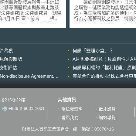
與數量走勢談起
夥團體近期發展報告—由近10
鑑於網際網路發達，日常
合夥等團體資產與數量走勢談
之購物、儲匯業務均能透過網
成，為生活增加許多的便利，
月26日 壹、前言 根據
行為亦隨著科技之發展，悄悄
新 (2011) 公布「國內稅收收入
統社會轉移到虛擬世界。根據
」 (Internal Revenue
法部公佈的資料顯示，目前因
 Statistics of Income Bulletin
國 18 U.S.C. §1030 電腦詐
011 Washington, D.C. )[1]顯示，
（ Fraud and Related Activity i
0年至2009年間，美國有限合夥
Connection with Computers
影片為例
何謂「監理沙盒」？
ted Partnership，LP）等合夥
司法程序的電腦犯罪案件，主
數量與資產分佈上，有重大改
括：竊取私人資料、線上非法
的晚近見解與趨勢
A片也要搞創意！具原創性之A
分析說明如下。 貳、美國有
（網路詐欺等）、駭客攻擊行
進行技術評估
發展現況 一、各類合夥團體[2]
何謂專利權的「權利耗盡」原則
作或散佈病毒、遙控僵屍網路
數量呈現穩定成長 查美國國
信用卡資料等行為。其中 Jeans
losure Agreement,
產學合作的推動-以株式會社東京
 (2011) 發表之統計資料發
James Ancheta 案是一個具
目前為止合夥團體仍就受到投
的案件。 今年五月洛杉磯 R.
青睞。至2009年為止，以合夥
Gary Klausner 法官做出 Jeans
之企業，共計[3]3,168,728
James Ancheta 案的判決，
其他資訊
段216號22樓
人總數達21,141,979人，其
國境內第一起因為使用僵屍網
之總資產 (assets) 則達到約
botnets ）而被判刑的案件。 An
+886-2-6631-1001
隱私權聲明
徵才訊息
兆美元。相對於2008年[4]，合夥
被控攻擊政府網站、對數千台
量成長約2萬餘家，成長幅度
機進行駭客攻擊，並利用被攻
聯絡我們
網站導覽
%；合夥人總數增加184萬餘人，
腦串聯成僵屍網路，進行寄發
度9.5%。值得注意的是，這是
或具破壞性的駭客攻擊以牟利
財團法人資訊工業策進會 統一編號：05076416
08年次級房貸風暴發生後，第二
訴。本案判決 Jeanson James