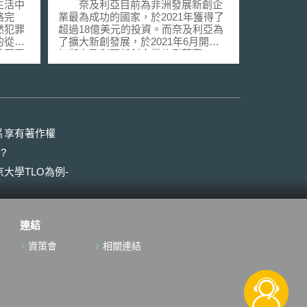
定義
生活中
奈及利亞目前為非洲發展新創企
路完
業最為成功的國家，於2021年獲得了
然犯罪
超過18億美元的投資。而奈及利亞為
的從傳
了擴大新創發展，於2021年6月開始
美國司
初擬奈及利亞新創企業條例草案
違反美
（The Nigeria Startup Bill 2021，以下
欺法規定
簡稱「新創草案」），並於同年9月完
n
成草案，於10月提交予總統，並於
 ）而進入
2022年3月交付奈及利亞參議院進行
要包
立法，直至目前已通過二讀。 新
交易
創草案將確保奈及利亞新創相關法規
片享有著作權
為、製
清晰、有計劃地適用於科技新創生態
?
、竄改
系統，並認為將有助於為科技新創企
on
業成長、發展和運營，同時打造出可
大學TLO為例-
指標意義
以吸引和保護投資之有利於科技新創
企業之環境。此外，該草案亦希望能
on
促進奈及利亞科技相關人才的發展和
該案是美
成長，並將奈及利亞的新創生態系統
連結
路（
打造成非洲領先的科技發展重鎮，培
cheta
養出擁有科技尖端技能和出口能力之
資策會
相關連結
電腦主
優秀創業家。 新創草案希冀能透
擊的電
過該草案達成建立數位發展及創業委
廣告信
員會、支持新創企業和潛在參與人、
而遭起
定義新創企業、發展創投基金、培訓
新創企業及其未來發展、設計稅收或