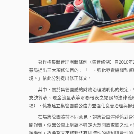
著作權集體管理團體條例（集管條例）自2010年2
慧局提出三大項修法目的：「一、強化專責機關監督
境。」依此分別提出修正條文。
其中，關於集管團體的財務治理透明化的規定，智
支決算表、現金流量表等財務報表之揭露的法律義務
項），係為建立集管團體公信力並強化良善治理與健
在場集管團體持不同意見，認集管團體僅係對身為
關報表，似無公開上網讓不特定大眾開放查閱之理。
題舉例，故希望未來修新法有即時性的權利與管理的