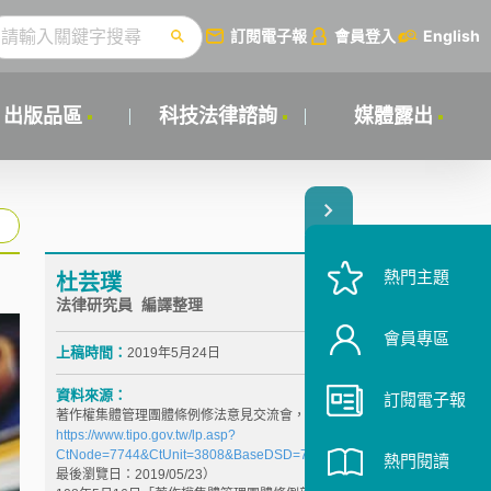
訂閱電子報
會員登入
English
出版品區
科技法律諮詢
媒體露出
熱門主題
杜芸璞
法律研究員 編譯整理
會員專區
上稿時間：
2019年5月24日
資料來源：
訂閱電子報
著作權集體管理團體條例修法意見交流會，
https://www.tipo.gov.tw/lp.asp?
CtNode=7744&CtUnit=3808&BaseDSD=7&mp=1
（
熱門閱讀
最後瀏覽日：2019/05/23）