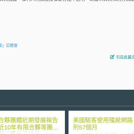
案」公聽會
引註此篇
合夥團體近期發展報告
美國駭客使用殭屍網路
近10年有限合夥等團體
刑57個月