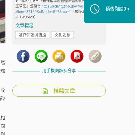
108年5月16日「著作權集體管理團體條例部分條文修
正草案」公聽會
https://activity.tipo.gov.tw/ct.asp?
稍後閱讀
(0)
xItem=37189&ctNode=817&mp=1
（最後瀏覽日：
2019/05/23）
文章標籤
著作保護與流通
文化創意
，智
用手機閱讀及分享
場環
、收
推薦文章
第2
視相
務問
讓報