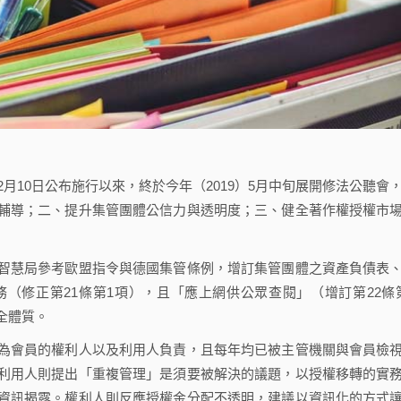
月10日公布施行以來，終於今年（2019）5月中旬展開修法公聽會
輔導；二、提升集管團體公信力與透明度；三、健全著作權授權市
慧局參考歐盟指令與德國集管條例，增訂集管團體之資產負債表
（修正第21條第1項），且「應上網供公眾查閱」（增訂第22條
全體質。
會員的權利人以及利用人負責，且每年均已被主管機關與會員檢
利用人則提出「重複管理」是須要被解決的議題，以授權移轉的實
資訊揭露。權利人則反應授權金分配不透明，建議以資訊化的方式