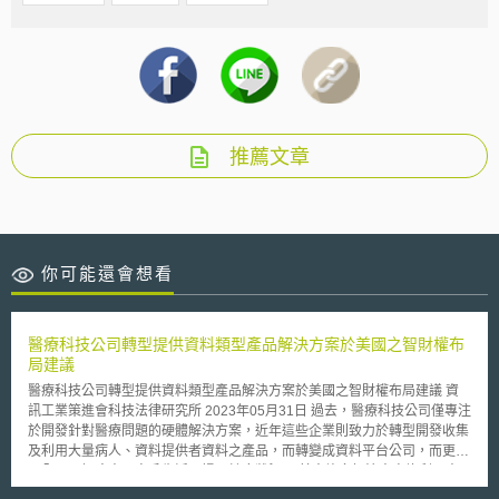
推薦文章
你可能還會想看
醫療科技公司轉型提供資料類型產品解決方案於美國之智財權布
局建議
醫療科技公司轉型提供資料類型產品解決方案於美國之智財權布局建議 資
訊工業策進會科技法律研究所 2023年05月31日 過去，醫療科技公司僅專注
於開發針對醫療問題的硬體解決方案，近年這些企業則致力於轉型開發收集
及利用大量病人、資料提供者資料之產品，而轉變成資料平台公司，而更可
以全面了解病人及客戶生活習慣及健康狀況。 其中許多解決方案均利用人
工智慧(Artificial Intelligence, AI)及機器學習(Machine Learning, ML)，相較