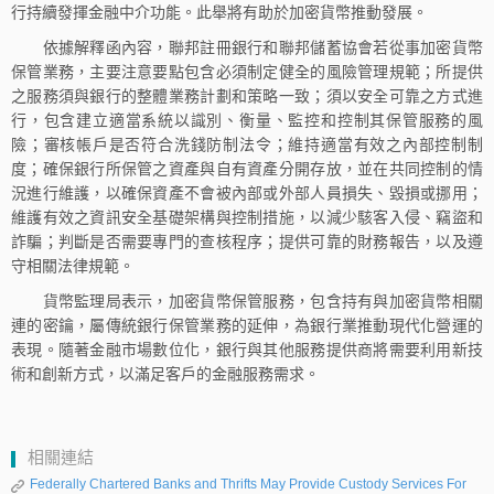
行持續發揮金融中介功能。此舉將有助於加密貨幣推動發展。
依據解釋函內容，聯邦註冊銀行和聯邦儲蓄協會若從事加密貨幣
保管業務，主要注意要點包含必須制定健全的風險管理規範；所提供
之服務須與銀行的整體業務計劃和策略一致；須以安全可靠之方式進
行，包含建立適當系統以識別、衡量、監控和控制其保管服務的風
險；審核帳戶是否符合洗錢防制法令；維持適當有效之內部控制制
度；確保銀行所保管之資產與自有資產分開存放，並在共同控制的情
況進行維護，以確保資產不會被內部或外部人員損失、毀損或挪用；
維護有效之資訊安全基礎架構與控制措施，以減少駭客入侵、竊盜和
詐騙；判斷是否需要專門的查核程序；提供可靠的財務報告，以及遵
守相關法律規範。
貨幣監理局表示，加密貨幣保管服務，包含持有與加密貨幣相關
連的密鑰，屬傳統銀行保管業務的延伸，為銀行業推動現代化營運的
表現。隨著金融市場數位化，銀行與其他服務提供商將需要利用新技
術和創新方式，以滿足客戶的金融服務需求。
相關連結
Federally Chartered Banks and Thrifts May Provide Custody Services For