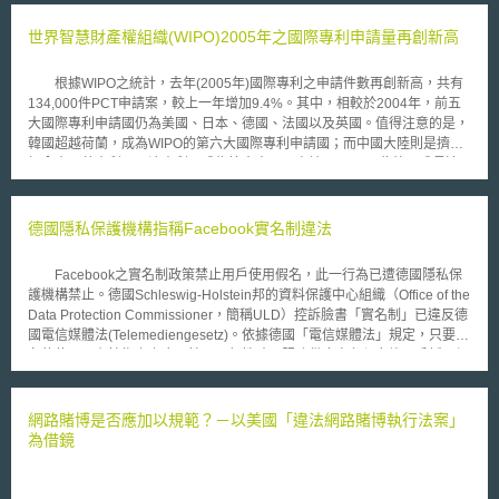
傳統上研發成果多為硬體設備，現今則轉變成出現大量軟體解決方案，保護
研發成果之方式將發生改變，如何選擇合適的智慧財產權保護研發成果成為
世界智慧財產權組織(WIPO)2005年之國際專利申請量再創新高
企業重要課題，此亦影響企業如何做智慧財產布局及擬定公司相關經營策
略，因此建議企業——尤其是開發醫療資訊平台之醫療科技公司，特別是致
根據WIPO之統計，去年(2005年)國際專利之申請件數再創新高，共有
力於開發醫療器材軟體(Software as a Medical Device, SaMD)、醫療設備
134,000件PCT申請案，較上一年增加9.4%。其中，相較於2004年，前五
嵌入式軟體(Software In a Medical Device, SiMD)及應用於醫療技術中的人
大國際專利申請國仍為美國、日本、德國、法國以及英國。值得注意的是，
工智慧等新興領域時可以參考以下提供之思考方向選擇對於企業發展最適切
韓國超越荷蘭，成為WIPO的第六大國際專利申請國；而中國大陸則是擠下
之智慧財產權保護態樣。[1] 研發成果如欲獲得專利保護，該發明必須係獨
加拿大、義大利以及澳大利亞成為第十大PCT申請國。 此外，成長速
一無二且可以傳授的——即人們不能將自然發生或不可再現的事物申請專
度最顯著的國家連續兩年都來自東北亞，分別為日本(18.8%)、韓國(3.5%)
利，因為發明需透過專利以清楚的方式概述，並明確定義專利內容，並向公
以及中國大陸(1.8%)，該三國共佔WIPO國際專利申請件數之24.1%。而歐
眾揭露，以便於申請人取得專利、並於專利期限屆滿後(專利保護期限因各
洲專利公約(European Patent Convention)締約國之申請件數則佔34.6%，
德國隱私保護機構指稱Facebook實名制違法
國法規、專利類型而將有所不同，建議企業應了解欲布局之國家相關法規規
位居第一位的美國申請件數則佔33.6%。 “日本、韓國、中國大陸之成
定，如台灣之發明專利[20年]、新型專利[10年]、設計專利[15年])，使大眾
長速度極為突出，顯示這些國家的技術強度正快速擴張。自2000年以來，
得藉以實施該技術內容。[2] 在美國，專利係由美國專利商標局賦予所有權
Facebook之實名制政策禁止用戶使用假名，此一行為已遭德國隱私保
日本、韓國、中國大陸的申請量分別成長了162%、200%以及212%”，於
人於一定期間內壟斷其發明之權利，即美國聯邦法律更使專利所有權人在專
護機構禁止。德國Schleswig-Holstein邦的資料保護中心組織（Office of the
WIPO中掌管PCT工作之副主任Francis Gurry表示。 其他排名國際專利
利權效期內得以禁止他人於該期間內於美國製造、使用、銷售或進口至美國
Data Protection Commissioner，簡稱ULD）控訴臉書「實名制」已違反德
申請案前五大之國家於2005年申請案件成長率分別為美國的3.8%；德國的
這項已獲得專利保護之發明，此給予專利權人一個得以建立一個阻止他人進
國電信媒體法(Telemediengesetz)。依據德國「電信媒體法」規定，只要匿
4%；法國的6.6%；英國的1.5%。而排名前十五大的國家中，成長率達到二
入市場的巨大障礙，可防止競爭及保護專利權人可以自由實施該權利。[3]
名的使用具有技術上之合理性及可行性時，服務供應商必須允許用戶採用假
位數的有澳大利亞(排名第十三)的10.%以及芬蘭(排名第十四)的11.6%。
因專利有上述特性，文章作者建議，如裝置(device)、該裝置使用之軟體，
名，惟Facebook的實名制政策卻禁止用戶使用假名。資料保護中心表示，
對於從事新藥開發之藥廠，於保護新穎成分(New Chemical Entities)、相關
Facebook要求用戶註冊時須填入真實姓名，違反德國電信媒體法第13條第
之治療方法及人工智慧相關發明較適合以專利保護。[4] 營業秘密係指資訊
6項。ULD表示，為確保網路用戶權利及遵守網路保護法，臉書應立即終止
網路賭博是否應加以規範？－以美國「違法網路賭博執行法案」
擁有者已盡合理努力保密，且不為公眾所周知或非可被公眾輕易探知而具有
實名制的執行。Facebook發言人則對ULD指控不以為然，主張「服務供應
為借鏡
獨立經濟價值的，任何形式及類型之資訊。合理努力可能包括(但不限於)，
商有權在現行法律下自行決定所採取之匿名政策」，並表示Facebook採取
要求員工簽署保密協議、定期提醒員工其負有保密義務(如：針對職務不同/
實名制係為保護社群安全，若發現用戶使用假名將刪除帳號。Facebook發
所從事不同工作之員工，保密義務內容、程度、時間是否有所不同?)、踐行
言人認為「這只是在浪費德國納稅人的金錢！此法律之指控毫無意義，同時