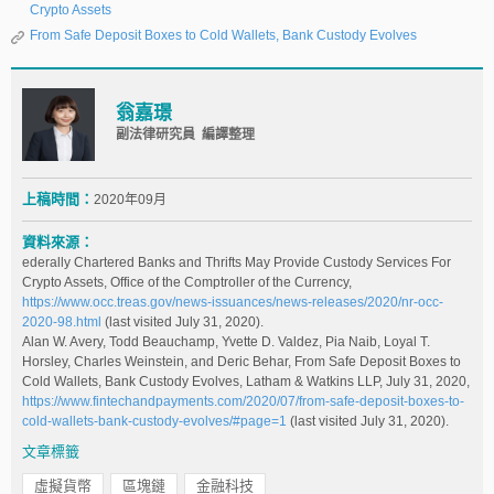
Crypto Assets
From Safe Deposit Boxes to Cold Wallets, Bank Custody Evolves
翁嘉璟
副法律研究員 編譯整理
上稿時間：
2020年09月
資料來源：
ederally Chartered Banks and Thrifts May Provide Custody Services For
Crypto Assets, Office of the Comptroller of the Currency,
https://www.occ.treas.gov/news-issuances/news-releases/2020/nr-occ-
2020-98.html
(last visited July 31, 2020).
Alan W. Avery, Todd Beauchamp, Yvette D. Valdez, Pia Naib, Loyal T.
Horsley, Charles Weinstein, and Deric Behar, From Safe Deposit Boxes to
Cold Wallets, Bank Custody Evolves, Latham & Watkins LLP, July 31, 2020,
https://www.fintechandpayments.com/2020/07/from-safe-deposit-boxes-to-
cold-wallets-bank-custody-evolves/#page=1
(last visited July 31, 2020).
文章標籤
虛擬貨幣
區塊鏈
金融科技