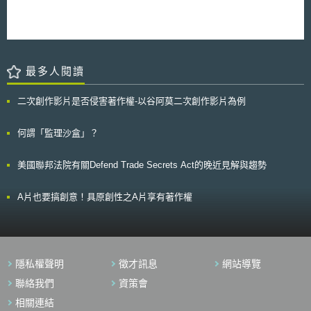
必要而知悉(need to know) 原則(如：執行不同工作之人員是否可互相存取
我們也將據理力爭。」Facebook認為，實名制是該網站經營之重要機制，
各自的資料? 抑或僅能存取自己工作所需之資料?)、佈署IT安全措施或辦公
除了能與其他社群網站做出明顯的市場區隔外，更能積極保護用戶的個人資
室安全措施之狀況(如：是否有門禁?資料如有異常存取狀況時是否有示警機
料。
制?)並須即時調查及採取行動打擊涉及盜用營業秘密之行為(如：是否有相
關通報不當使用營業秘密之管道及監控機制?)[5] 在美國，傳統上營業秘密
最多人閱讀
之保護是結合各州法律而成，除了紐約州及北卡羅萊納州以外，所有州都頒
布了其特有版本的《統一營業秘密法》(Uniform Trade Secrets Act, UTSA)
——係一項1979年頒布的統一法案。於2016年，國會又頒布了《保護營業
二次創作影片是否侵害著作權-以谷阿莫二次創作影片為例
秘密法Defend Trade Secrets Act, DTSA》，該法案保障當事人於聯邦法院
提起營業秘密訴訟之權利，且只要促進犯罪行為之行為發生於美國，當事人
何謂「監理沙盒」？
即可於國外進行訴訟，此外，《統一營業秘密法》中規定營業秘密包含公
式、模式、彙編、程式、設備、方法、技術或過程。而依《保護營業秘密
法》（Defend Trade Secrets Act, DTSA），營業秘密可為任何形式，無論
美國聯邦法院有關Defend Trade Secrets Act的晚近見解與趨勢
係以物理、電子、圖形、攝影或書面形式儲存、編輯或紀錄之財務、商業、
科學、科技、經濟或工程資訊均為營業秘密之範疇，因此，營業秘密之適用
範圍較廣，於美國甚至抽象之想法均可受營業秘密保護。[6] 與僅提供有限
A片也要搞創意！具原創性之A片享有著作權
保護期限之專利有別，如欲獲得營業秘密之保護，僅需資訊持續保密並存在
並持續存有價值，該資訊即會持續受到營業秘密保護並擁有無限的有效期
限，亦即，只要該資訊仍為秘密，即受到營業秘密之保護。如：可口可樂已
將其配方作為營業秘密保護了130多年之久。惟與專利不同的是營業秘密一
但被公眾周知或得以透過適當方式獨立開發(如競爭對手自己獨立開發而產
隱私權聲明
徵才訊息
網站導覽
出之資訊)，就將失去營業秘密之保護。[7] 因為營業秘密之特性，諸如蛋白
聯絡我們
資策會
質結構、客戶清單、機器學習演算法、原始碼、化學製程參數(如：會產生
化學反應之溫度或壓力)、甚至是醫療科技公司近年致力經營的人工智慧領
相關連結
域所產出的人工智慧、新的模型訓練方法、優化模型參數、消極專有技術