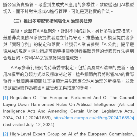
辦公室負責監管。考慮到生成式AI應用的多樣性，歐盟從通用AI模型
切入、而不針對生成式AI進行管理，可能是更務實的作法。
（三）推出多項配套措施強化AI治理與法遵
最後，歐盟在AIA框架外，針對不同的對象，另建多項配套措施，
鼓勵非高風險AI系統提供者建立行為守則、推動通用AI模型提供者參
與「實踐守則」的制定和落實、並號召AI業者參與「AI公約」提早遵
循AIA的規定。這些措施可指導相關參與者採取具體的步驟與作法達到
合規目的，俾利AIA之實施獲得最佳成效。
AIA眾多執行細則尚待執委會制定，包括高風險AI清單的更新、通
用AI模型的分類方式以及標準制定等，這些細節內容將影響AIA的實際
執行。我國應持續關注其後續進展以因應全球AI治理的新格局，並汲
取歐盟經驗作為我國AI監管政策與措施的參考。
[1]
Regulation Of The European Parliament And Of The Council
Laying Down Harmonised Rules On Artificial Intelligence (Artificial
Intelligence Act) And Amending Certain Union Legislative Acts,
2024, OJ L( 2024/1689),
http://data.europa.eu/eli/reg/2024/1689/oj
(last visited July. 12, 2024).
[2]
High-Level Expert Group on AI of the European Commission,