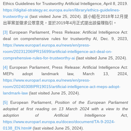
Ethics Guidelines for Trustworthy Artificial Intelligence, April 8, 2019.
https://digital-strategy.ec.europa.eu/en/library/ethics-guidelines-
trustworthy-ai
(last visited June 25, 2024). 該小組在2018年12月提
出草案並徵求公眾意見，並於2019年4月正式提出該倫理指引。
[3]
European Parliament, Press Release: Artificial Intelligence Act:
deal on comprehensive rules for trustworthy AI, Dec. 9, 2023,
https://www.europarl.europa.eu/news/en/press-
room/20231206IPR15699/artificial-intelligence-act-deal-on-
comprehensive-rules-for-trustworthy-ai
(last visited June 25, 2024).
[4]
European Parliament, Press Release: Artificial Intelligence Act:
MEPs adopt landmark law, March 13, 2024,
https://www.europarl.europa.eu/news/en/press-
room/20240308IPR19015/artificial-intelligence-act-meps-adopt-
landmark-law
(last visited June 25, 2024).
[5]
European Parliament,
Position of the European Parliament
adopted at first reading on 13 March 2024 with a view to the
adoption of Artificial Intelligence Ac
t,
https://www.europarl.europa.eu/doceo/document/TA-9-2024-
0138_EN.html#
(last visited June 25, 2024).