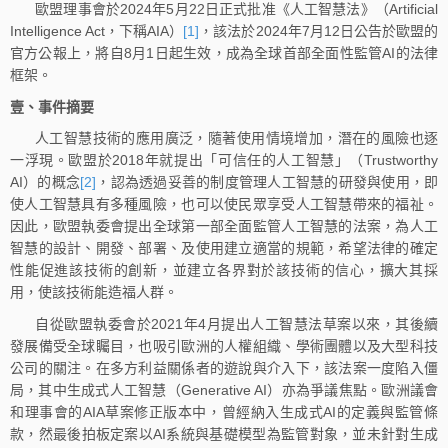
歐盟理事會於2024年5月22日正式批准《人工智慧法》（Artificial
Intelligence Act，下稱AIA）
[1]
，該法於2024年7月12日公告於歐盟的
官方公報上，將自8月1日起生效，成為全球首部全面性監管AI的法律
框架。
壹、事件摘要
人工智慧技術的應用廣泛，隨著使用情境增加，潛在的風險也逐
一浮現。歐盟於2018年就提出「可信任的人工智慧」（Trustworthy
AI）的概念
[2]
，認為透過妥善的制度管理人工智慧的研發與使用，即
使人工智慧具有多種風險，也可以使民眾享受人工智慧帶來的福祉。
因此，歐盟執委會提出全球第一部全面監管人工智慧的法案，為人工
智慧的設計、開發、部署、及使用建立適當的規範，希望法律的確定
性能促進該技術的創新，並建立各界對於該技術的信心，擴大其採
用，使該技術能造福人群。
自從歐盟執委會於2021年4月提出人工智慧法草案以來，其後續
發展備受全球矚目，也吸引歐洲的人權組織、學術團體以及大型科技
公司的關注。在多方利益關係者的遊說與介入下，該法案一度陷入僵
局，其中生成式人工智慧（Generative AI）亦為爭議焦點。歐洲議會
和理事會的AIA草案修正版本中，曾經納入生成式AI的定義與監管條
款，然最後拍板定案以AI系統與基礎模型為監管對象，並未針對生成