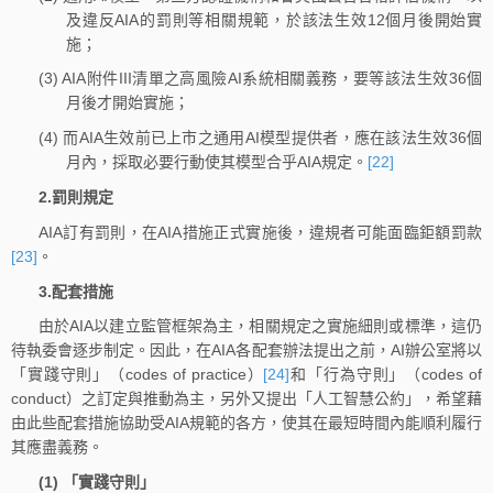
及違反AIA的罰則等相關規範，於該法生效12個月後開始實
施；
(3) AIA附件III清單之高風險AI系統相關義務，要等該法生效36個
月後才開始實施；
(4) 而AIA生效前已上市之通用AI模型提供者，應在該法生效36個
月內，採取必要行動使其模型合乎AIA規定。
[22]
2.罰則規定
AIA訂有罰則，在AIA措施正式實施後，違規者可能面臨鉅額罰款
[23]
。
3.配套措施
由於AIA以建立監管框架為主，相關規定之實施細則或標準，這仍
待執委會逐步制定。因此，在AIA各配套辦法提出之前，AI辦公室將以
「實踐守則」（codes of practice）
[24]
和「行為守則」（codes of
conduct）之訂定與推動為主，另外又提出「人工智慧公約」，希望藉
由此些配套措施協助受AIA規範的各方，使其在最短時間內能順利履行
其應盡義務。
(1) 「實踐守則」