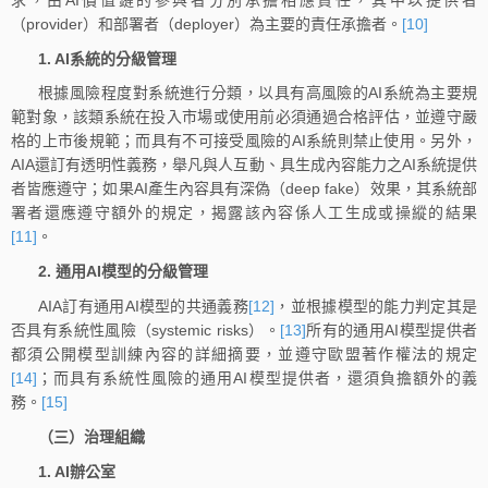
（provider）和部署者（deployer）為主要的責任承擔者。
[10]
1. AI系統的分級管理
根據風險程度對系統進行分類，以具有高風險的AI系統為主要規
範對象，該類系統在投入市場或使用前必須通過合格評估，並遵守嚴
格的上市後規範；而具有不可接受風險的AI系統則禁止使用。另外，
AIA還訂有透明性義務，舉凡與人互動、具生成內容能力之AI系統提供
者皆應遵守；如果AI產生內容具有深偽（deep fake）效果，其系統部
署者還應遵守額外的規定，揭露該內容係人工生成或操縱的結果
[11]
。
2. 通用AI模型的分級管理
AIA訂有通用AI模型的共通義務
[12]
，並根據模型的能力判定其是
否具有系統性風險（systemic risks）。
[13]
所有的通用AI模型提供者
都須公開模型訓練內容的詳細摘要，並遵守歐盟著作權法的規定
[14]
；而具有系統性風險的通用AI模型提供者，還須負擔額外的義
務。
[15]
（三）治理組織
1. AI辦公室