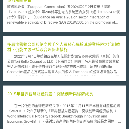
歐盟執委會（European Commission）於2024年9月2日發布「關於
《2018/2001號指令》第20a條再生電力系統整合指引（經《2023/2413號
指令》修訂）」（Guidance on Article 20a on sector integration of
renewable electricity of Directive (EU) 2018/2001 on the promotion of
energy from renewable sources, as amended by Directive (EU)
2023/2413），協助會員國落實2023年修訂版《再生能源指令》
（Renewable Energy Directive, RED）第20a條，並促進再生電力系統整
合。《再生能源指令》背景係為幫助歐盟達成2030年再生能源占比達45%
多層次營銷公司即使向數千名人員發布屬於其營業秘密之培訓教
之目標，第20a條並規範能源系統電氣化與再生能源使用。 再生電力整合指
材，仍能主張已採取合理保密措施
引主要涵蓋下列重點： （1）資料共享與透明度：要求輸配電系統運營商提
2022年3月7日華盛頓西區地方法院針對原告多層次營銷（直銷）美容
供再生能源比例及供應電力溫室氣體排放資料，並確保用戶能夠即時獲取相
公司Tori Belle Cosmetics LLC（下稱原告）向數千名人員發布屬於營業秘
關資料。 （2）電池資訊與智慧充電：電池和電動車製造商需提供電池管理
密之培訓教材，能主張有採取合理保密措施做出結論。原告行銷Belle
系統（Battery Management System, BMS）基本資訊，包括電池容量、充
Cosmetics產品之方式是以銷售人員的個人 Facebook 帳號來販售化妝品和
電狀態等，並推廣雙向充電技術，提升電網靈活性。 （3）電網升級與智慧
假睫毛產品，並將公司培訓教材上傳到由數千名成員組成的 Facebook 群組
電網：鼓勵會員國透過政策和獎勵措施升級智慧電網，以增強其整合再生能
“Team Lash Out”中，且設定帳號公開權限維護其所提供之培訓教材、銷售
源之能力。指引另強調須特別注意小型分散式能源和移動式儲能系統公平進
人員及客戶之聯繫清單，故華盛頓西區地方法院仍認定其主張有理由。
入市場之機會。 （4）跨國協作與資料可互通性（interoperability）：會員
被告（Belle Cosmetics的五名前網路銷售人員）雖主張銷售人員因持
2015年世界智慧財產報告：突破創新與經濟成長
國需確保系統間資料的可互通性，採用標準化資料格式，促進歐盟各國電力
有Facebook個人帳號之所有權，認為與個人帳號有關之銷售人員及客戶的
市場一致性與跨境合作。 根據《再生能源指令》，2025年5月前各會員國須
聯繫清單皆屬被告所有。並且，由於每個被告的 Facebook 朋友都可以看到
完成第20a條內國法化相關程序。
在一片低迷的全球經濟成長中，2015年11月11日世界智慧財產權組織
他們的朋友清單，而主張聯繫清單不具秘密性。法院不採納被告之主張，認
（WIPO），公布了最新的「世界智慧財產報告：突破創新與經濟成長（
為原告已有設定權限限制Facebook 群組中的朋友僅可以看到其他朋友的姓
World Intellectual Property Report: Breakthrough Innovation and
名和頭像，涉及電話及地址等聯繫資訊則設定不公開，故銷售人員及客戶之
Economic Growth）」，探討知識產權的角色與創新及經濟成長之關連，並
聯繫清單仍具秘密性。 此外，被告亦主張原告將培訓教材上傳至「世
鎖定在突破性創新之影響。該報告除討論具代表性歷史創新技術，另也探討
界最大社交媒體網站Facebook」，並向數千名銷售人員公開，應判定該培