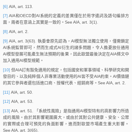
[6]
AIA, art. 113.
[7]
AIA和OECD對AI系統的定義的差異僅在於用字遣詞及語句編排方
面，兩者在意涵上其實是一致的。See AIA, art. 3(1).
[8]
AIA, art. 2.
[9]
AIA, art. 3(63). 執委會原先認為，AI模型無法獨立使用，僅需鎖定
AI系統監管即可，然而生成式AI衍生的諸多問題，令人擔憂放任通用
AI模型發展可能產生無法預期的後果，因此歐盟最後決定在AIA條文中
加入通用AI模型規範。
[10]
但AIA訂有豁免適用的規定，包括國安和軍事領域、科學研究和開
發目的、以及純粹個人非專業活動使用的AI皆不受AIA約束。AI價值鏈
的其它參與者還包括進口商、授權代表、經銷商等。See AIA, art. 2.
[11]
AIA, art. 50.
[12]
AIA, art. 53.
[13]
AIA, art. 51. 「系統性風險」是指通用AI模型特有的高影響力所造
成的風險。由於其影響範圍廣大，或由於其對公共健康、安全、公眾
的實際或合理可預見的負面影響，進而對歐盟市場產生重大影響。
See AIA, art. 3(65).