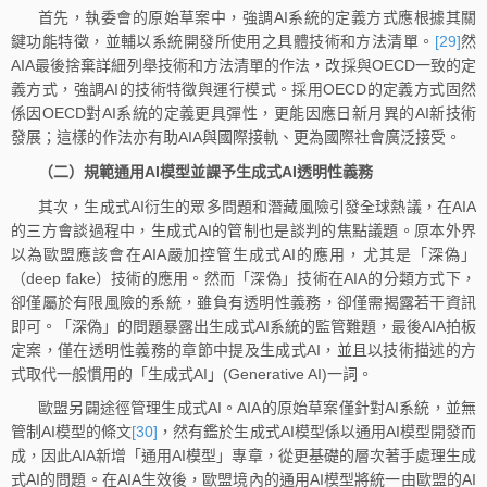
首先，執委會的原始草案中，強調AI系統的定義方式應根據其關
鍵功能特徵，並輔以系統開發所使用之具體技術和方法清單。
[29]
然
AIA最後捨棄詳細列舉技術和方法清單的作法，改採與OECD一致的定
義方式，強調AI的技術特徵與運行模式。採用OECD的定義方式固然
係因OECD對AI系統的定義更具彈性，更能因應日新月異的AI新技術
發展；這樣的作法亦有助AIA與國際接軌、更為國際社會廣泛接受。
（二）規範通用AI模型並課予生成式AI透明性義務
其次，生成式AI衍生的眾多問題和潛藏風險引發全球熱議，在AIA
的三方會談過程中，生成式AI的管制也是談判的焦點議題。原本外界
以為歐盟應該會在AIA嚴加控管生成式AI的應用，尤其是「深偽」
（deep fake）技術的應用。然而「深偽」技術在AIA的分類方式下，
卻僅屬於有限風險的系統，雖負有透明性義務，卻僅需揭露若干資訊
即可。「深偽」的問題暴露出生成式AI系統的監管難題，最後AIA拍板
定案，僅在透明性義務的章節中提及生成式AI，並且以技術描述的方
式取代一般慣用的「生成式AI」(Generative AI)一詞。
歐盟另闢途徑管理生成式AI。AIA的原始草案僅針對AI系統，並無
管制AI模型的條文
[30]
，然有鑑於生成式AI模型係以通用AI模型開發而
成，因此AIA新增「通用AI模型」專章，從更基礎的層次著手處理生成
式AI的問題。在AIA生效後，歐盟境內的通用AI模型將統一由歐盟的AI