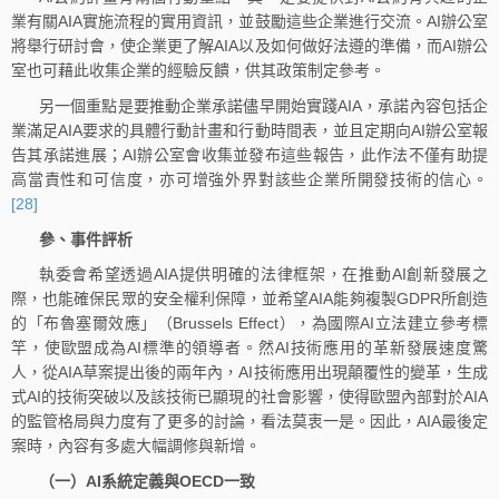
業有關AIA實施流程的實用資訊，並鼓勵這些企業進行交流。AI辦公室
將舉行研討會，使企業更了解AIA以及如何做好法遵的準備，而AI辦公
室也可藉此收集企業的經驗反饋，供其政策制定參考。
另一個重點是要推動企業承諾儘早開始實踐AIA，承諾內容包括企
業滿足AIA要求的具體行動計畫和行動時間表，並且定期向AI辦公室報
告其承諾進展；AI辦公室會收集並發布這些報告，此作法不僅有助提
高當責性和可信度，亦可增強外界對該些企業所開發技術的信心。
[28]
參、事件評析
執委會希望透過AIA提供明確的法律框架，在推動AI創新發展之
際，也能確保民眾的安全權利保障，並希望AIA能夠複製GDPR所創造
的「布魯塞爾效應」（Brussels Effect），為國際AI立法建立參考標
竿，使歐盟成為AI標準的領導者。然AI技術應用的革新發展速度驚
人，從AIA草案提出後的兩年內，AI技術應用出現顛覆性的變革，生成
式AI的技術突破以及該技術已顯現的社會影響，使得歐盟內部對於AIA
的監管格局與力度有了更多的討論，看法莫衷一是。因此，AIA最後定
案時，內容有多處大幅調修與新增。
（一）AI系統定義與OECD一致