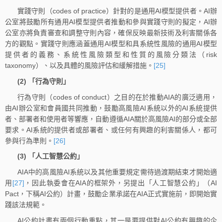
實踐守則（codes of practice）針對的是通用AI模型提供者。AI辦
公室將鼓勵所有通用AI模型提供者推動和參與實踐守則的擬定，AI辦
公室亦將負責審查和調整守則內容，確保反映最新技術及利害關係各
方的觀點。實踐守則應涵蓋通用AI模型和具系統性風險的通用AI模型
提供者的義務、系統性風險類型和性質的風險分類法（risk
taxonomy）、以及具體的風險評估和緩解措施。
[25]
(2) 「行為守則」
行為守則（codes of conduct）之目的在於推動AIA的廣泛適用，
由AI辦公室和會員國共同推動，鼓勵高風險AI系統以外的AI系統提供
者、部署者和使用者等響應，自動遵循AIA關於高風險AI的部分或全部
要求。AI系統的提供者或部署者、或任何有興趣的利害關係人，都可
參與行為準則。
[26]
(3) 「人工智慧公約」
AIA中的高風險AI系統以及其他重要規定需待過渡期結束才開始適
用
[27]
，因此執委會在AIA的框架外，另提出「人工智慧公約」（AI
Pact，下稱AI公約）計畫，鼓勵企業承諾在AIA正式實施前，即開始實
踐該法規範。
AI公約計畫有兩個行動重點，其一是要提供對AI公約有興趣的企