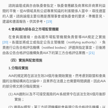
諮詢論壇成員亦由執委會指定，執委會應顧及商業和非商業利益
間的平衡，從AI領域具有公認專業知識的利害關係人當中，尋找適當
的人選。諮詢論壇主要任務是應理事會或執委會的要求，準備意見、
建議和書面報告，供其參考。
[19]
4.會員國內部各自之市場監管機關
在會員國層級，由各國市場監管機關負責督導AIA規定之實施
[20]
，各國並將成立或指定公告主管機關（notifying authority），負
責進行公告合格評估機構（notified bodies）評選與指定事宜，日後將
由各公告合格評估機構負責AIA下的第三方合格評估業務。
[21]
（四）實施與配套措施
1.分階段實施
AIA的規定將在該法生效24個月後開始實施，然考慮到歐盟和會員
國的治理結構尚在討論中，且業界在法遵上也需要時間調適，因此AIA
的部分條文將分階段實施。
(1) AIA通則以及不可接受風險的AI系統禁令在該法生效6個月後即
實施；
(2) 通用AI模型、第三方認證機構和會員國公告合格評估機構、以