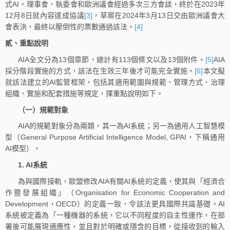
式AI。理事會、執委會和歐洲議會經過多次三方會談，終於在2023年
12月8日就內容達成協議
[3]
，草案在2024年3月13日交由歐洲議會大
會表決，最終以壓倒性的票數通過該法。
[4]
貳、重點說明
AIA全文分為13個章節，總計有113個條文以及13個附件。
[5]
AIA
採分階段實施的方式，該法在生效三年後才可能完全實施。
[6]
本文擬
就該法建立的AI監管框架，包括其適用範圍與規範、管理方式、治理
組織、實施和配套措施等規定，擇重點說明如下。
（一）規範對象
AIA的規範對象分為兩類，其一為AI系統；另一為通用人工智慧模
型（General Purpose Artificial Intelligence Model, GPAI，下稱通用
AI模型）。
1. AI系統
為與國際接軌，歐盟修改AIA有關AI系統的定義，使其與「經濟合
作暨發展組織」（Organisation for Economic Cooperation and
Development，OECD）的定義一致，令該法更具國際共識基礎。AI
系統被定義為「一種機器的系統，它以不同程度的自主性運作，在部
署後可能展現適應性，並且對於明確或隱含的目標，從接收到的輸入