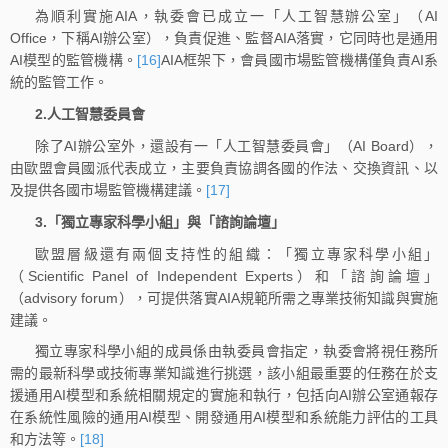
為順利實施AIA，執委會已成立一「人工智慧辦公室」（AI
Office，下稱AI辦公室），負責促進、監督AIA落實，它同時也是通用
AI模型的監管機構。
[16]
AIA框架下，會員國市場監管機構僅負責AI系
統的監管工作。
2.人工智慧委員會
除了AI辦公室外，還設有一「人工智慧委員會」（AI Board），
由歐盟會員國派代表成立，主要負責協調各國的作法、交換資訊、以
及提供各國市場監管機構建議。
[17]
3.「獨立專家科學小組」與「諮詢論壇」
歐盟層級還有兩個支持性的組織：「獨立專家科學小組」
（Scientific Panel of Independent Experts）和「諮詢論壇」
（advisory forum），可提供落實AIA規範所需之專業技術知識與實施
建議。
獨立專家科學小組的成員係由執委員會指定，執委會將視任務所
需的最新科學或技術專業知識進行挑選，該小組最重要的任務在於支
援通用AI模型和系統相關規定的實施和執行，包括向AI辦公室通報存
在系統性風險的通用AI模型、開發通用AI模型和系統能力評估的工具
和方法等。
[18]