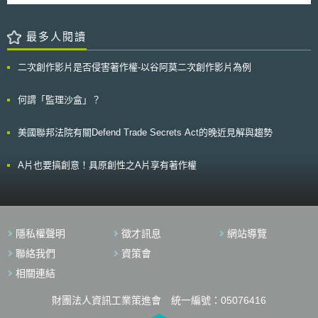
當今具有潛在突破性發展之創新技術，同時敦促各國政府及企業，應增加此
訓教材已不具秘密性。法院則駁回指出Facebook之用戶可以設定權限，指
三領域創新技術相關之投資。 在過去300年來的創新技術發展，已經觸
定特定人加入群組中讀取培訓教材，故認為仍培訓教材具有秘密性。
及人類活動的各個層面，並改變了世界的經濟結構。依據2015年WIPO報
最多人閱讀
本案最值得關注的是後續法院會以何種方式評估上傳至Facebook群組之培
告，顯示出三領域歷史創新技術如何觸發當時新的企業活動：即飛機、抗生
訓教材有採取合理保密措施，例如法院如何評估原告與銷售人員間的合約有
素和半導體。該報告考量到創新驅動成長及未來展望，另探究了三領域具有
約定針對教材內容具有保密義務、群組管理員如何驗證請求加入群組之用戶
二次創作影片是否侵害著作權-以谷阿莫二次創作影片為例
潛在突破性發展之當今技術：即3D列印、奈米和機器人技術。調查報告也
是該公司之網路銷售人員，或法院如何判定在營業秘密解密前Facebook 群
顯示，日本和美國正帶領著一小群國家，推動此三領域創新技術進行突破研
組中有多少用戶不具備網絡銷售人員身分。 本文同步刊登於TIPS網站
究，正因此三領域前瞻技術，掌握著推動未來經濟增長之潛力。 朝向
何謂「監理沙盒」？
（https://www.tips.org.tw）
工業化發展的新興中等收入國家中國大陸，自2005年以來在3D列印和機器
人領域的專利申請量占全球四分之一以上，為全球國家中比率最高；在奈米
美國聯邦法院有關Defend Trade Secrets Act的晚近見解與趨勢
技術方面，中國大陸專利申請人占全球近15%，是第3大申請國，但與其他
資深創新國家不同的是，中國大陸的大學和公立研究機構申請案所占比例相
當高。 WIPO報告強調，創新生態系統的成功要素有三：政府資助科學
A片也要搞創意！具原創性之A片享有著作權
技術研究，並協助具前景技術從實驗室走到商品化階段；透過充滿活力的金
融市場和健全的法規，以及鼓勵企業創新來加強市場競爭力；促進公、私部
門創新單位的連結溝通流暢。 該報告亦說明大學和公立研究機構與創
新如何日形密切，和傳統飛機、抗生素和半導體領域相較，學研機構在3D
列印、奈米技術和機器人領域的專利申請所占比例較高，尤其是在奈米技術
隱私權聲明
徵才訊息
網站導覽
領域，全球的學術機構申請人約占四分之一。另外著作權在技術創新也變得
更加常見且緊密相關，包括電腦軟體納入著作權保護標的，及3D物品設計
聯絡我們
資策會
和電腦IC晶片設計等的任何形式數位表達之保護。 WIPO「世界智慧財
相關連結
產報告」每兩年發行一次，每期的重點放在不同的IP領域新趨勢，先前的報
告已探討「品牌在全球市場的角色（the role that brands play in a global
財團法人資訊工業策進會 統一編號：05076416
marketplace）」及「不斷變化的創新（the changing face of
innovatio）」。