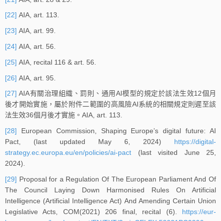
[22]
AIA, art. 113.
[23]
AIA, art. 99.
[24]
AIA, art. 56.
[25]
AIA, recital 116 & art. 56.
[26]
AIA, art. 95.
[27]
AIA有關治理組織、罰則、通用AI模型的規定於該法生效12個月
後才開始實施，屬於附件二範圍的高風險AI系統的相關規定則遲至該
法生效36個月後才實施。AIA, art. 113.
[28]
European Commission, Shaping Europe’s digital future: AI
Pact, (last updated May 6, 2024)
https://digital-
strategy.ec.europa.eu/en/policies/ai-pact
(last visited June 25,
2024).
[29]
Proposal for a Regulation Of The European Parliament And Of
The Council Laying Down Harmonised Rules On Artificial
Intelligence (Artificial Intelligence Act) And Amending Certain Union
Legislative Acts, COM(2021) 206 final, recital (6).
https://eur-