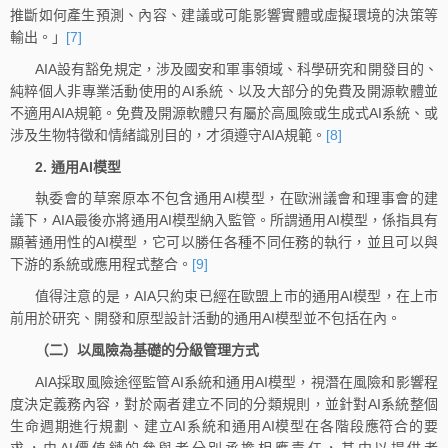
推斷如何產生預測、內容、建議或可能影響實體或虛擬環境的決策等
輸出。」
[7]
AIA設有豁免規定，涉及國安和軍事領域、科學研究和開發目的、
純粹個人非專業活動使用的AI系統、以及大部分的免費及開源軟體並
不適用AIA規範。免費及開源軟體只有屬於高風險或生成式AI系統、或
涉及生物特徵和情緒識別目的，才須遵守AIA規範。
[8]
2. 通用AI模型
執委會的草案原本不包含通用AI模型，在歐洲議會和理事會的建
議下，AIA最後亦將通用AI模型納入監管。所謂通用AI模型，係指具有
顯著通用性的AI模型，它可以勝任各種不同任務的執行，並且可以與
下游的系統或應用程式整合。
[9]
值得注意的是，AIA只約束已經在歐盟上市的通用AI模型，在上市
前用於研究、開發和原型設計活動的通用AI模型並不包括在內。
（二）以風險為基礎的分級管理方式
AIA採取風險途徑監管AI系統和通用AI模型，視潛在風險和影響程
度決定義務內容，對於兩者建立不同的分類規則，並針對AI系統整個
生命週期進行規劃、建立AI系統和通用AI模型在各階段應符合的要
求，由AI價值鏈的參與者分別承擔相應責任，其中以提供者