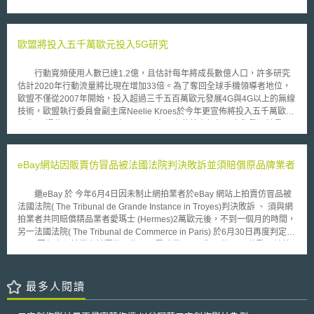
守資料保護法的規定。 資訊官辦公室次長表示，銀行及金融公司應該
歐盟風電供應鏈提供補助。 （4）建立公平且具競爭性的國際環境 為確保風
以嚴肅的態度來處理客戶資料安全性的問題，否則，他們不但要接受資訊官
電產業能在公平競爭的環境中順利營運，歐盟執委會將密集監管可能有利於
辦公室更進一步的資訊安全審核，而且還會失去客戶對其之信賴。再者，若
外國業者的不公平貿易行為，並將持續利用貿易協定促進歐盟業者進入外國
這些組織仍不遵守其簽署的承諾書，除了可能對遭到行政罰外，甚至還可能
歐盟將投入五千萬歐元投入5G研究
市場，同時推動風電產業的規格標準化。 （5）培育產業技能 建立「大規模
需要負擔違反資料保護法的刑事責任。 除了資訊官辦公室，英國的金
技能合作夥伴關係（Large scale skills partnerships）」以及透過《淨零產
融服務局（Financial Services Authority，FSA）亦有權針對違反資料保護
業法》推動「淨零產業技能學院」，培訓風電產業技術人才，包含針對青
行動寬頻使用人數已達1.2億，且估計每年將成長數億人口，許多研究
法規定之金融公司加以執法。今年2月，英國房屋抵押貸款協會
年、婦女與長者的職能培育計畫，以及勞工技能提升與再培訓計畫，因應積
估計2020年行動流量將比現在增加33倍。為了奪回全球手機領導者地位，
（Nationwide Building Society）便在金融服務局的資訊安全審核中，因為
極的氣候目標以及市場規模快速擴張所創造之人力需求。 （6）鼓勵產業投
歐盟不僅從2007年開始，投入超過三千五百萬歐元發展4G與4G以上的無線
其使客戶資料暴露在可能遭竊的風險下而被處以1百萬鎊的罰金。
入與成員國的承諾 歐盟執委會將與成員國和風電產業共同制定歐盟風能憲
技術，歐盟執行委員會副主席Neelie Kroes於今年更宣佈將投入五千萬歐元
章（EU Wind Charter），促進更多風電利害關係人參與締約，擴大憲章適
研究5G通信(2013年~2020年)。 在現有的第七框架研究與發展計畫
用對象，以建立歐洲風電產業能保持競爭力的優良環境。
(Seventh Framework Programmefor research and development )中，歐盟
已有8項關於5G的研究計畫。其中，以易利信(Ericsson)所主導的
METIS(Mobile and wireless communications Enablers for Twenty-twenty
eBay網站因販賣仿冒品被法國法院判決敗訴並須賠償原品牌業者
Information Society)，備受各界矚目。METIS的研究團隊來自共10個國家，
涵蓋領域包括電信營運商、製造商、學術機構與商用軟體業者。METIS將進
繼eBay 於 今年6月4日因未制止網拍業者於eBay 網站上拍賣仿冒品被
行網路拓樸(Network Topologies)、無線連結(Radio Links)與頻譜使用研
法國法院( The Tribunal de Grande Instance in Troyes)判決敗訴 、 須與網
究、以為歐洲建立一個5G的行動與無線通信系統。 目前，METIS對於
拍業者共同賠償精品業者愛瑪士 (Hermes)2萬歐元後，不到一個月的時間，
未來整體目標是希望達到： 1.行動寬頻流量每單位面積能比現在高出
另一法國法院( The Tribunal de Commerce in Paris) 於6月30日再度判定
1000倍，使網路營運商能同時服務更多消費者。 2.聯網設備比現在多
eBay因任由網拍業者拍賣仿冒物品而需賠償LVMH集團共3860萬歐元並禁
出10倍至100倍。 3.行動寬頻使用速度將比現在高出10倍至100倍，觀
止eBay在其網站上販賣LVMH集團旗下包括迪奧(Dior)、嬌蘭(Guerlain)、
看視頻將更為容易。 4.機器對機器通訊(Machine-to-Machine-
紀梵希(Givenchy)及Kenzo 4個品牌之香水。 eBay 表示為了保護品牌
Communications)的電池使用時間將多出10倍。 5.網路延遲的時間將
業者的智慧財產權，其已投資了超過2000萬美元建置相關機制(The Verified
最多人閱讀
會降低5倍。 雖然，5G發展僅為初期，而各歐盟會員也僅英國投入三千
Rights Owner) 讓品牌業者可以容易的發現仿冒的網拍品並通知eBay 將該
五百萬英鎊，但是，部分輿論從英國4G不斷延遲的例子，認為現在發展至
物品下架。但愛瑪士及LVMH集團皆認為該機制尚不足以杜絕仿冒品的銷
少降低5G重蹈覆轍的可能性。