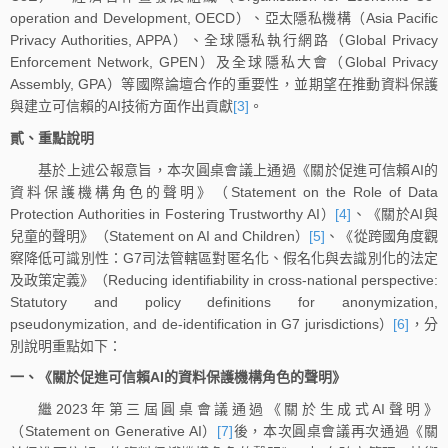
operation and Development, OECD）、亞太隱私機構（Asia Pacific
Privacy Authorities, APPA）、全球隱私執行網路（Global Privacy
Enforcement Network, GPEN）及全球隱私大會（Global Privacy
Assembly, GPA）等國際論壇合作的重要性，並期望在推動資料保護
與建立可信賴的AI技術方面作出貢獻
[3]
。
貳、重點說明
基於上述公報意旨，本次圓桌會議上通過《關於促進可信賴AI的
資料保護機構角色的聲明》（Statement on the Role of Data
Protection Authorities in Fostering Trustworthy AI）
[4]
、《關於AI與
兒童的聲明》（Statement on AI and Children）
[5]
、《從跨國角度觀
察降低可識別性：G7司法管轄區對匿名化、假名化與去識別化的法定
及政策定義》（Reducing identifiability in cross-national perspective:
Statutory and policy definitions for anonymization,
pseudonymization, and de-identification in G7 jurisdictions）
[6]
，分
別說明重點如下：
一、《關於促進可信賴AI的資料保護機構角色的聲明》
繼2023年第三屆圓桌會議通過《關於生成式AI聲明》
（Statement on Generative AI）
[7]
後，本次圓桌會議再次通過《關