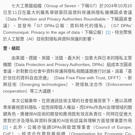
七大工業國組織（Group of Seven，下稱G7）於2024年10月10
日至11日在義大利羅馬舉辦第四屆資料保護與隱私機構圓桌會議
（Data Protection and Privacy Authorities Roundtable，下稱圓桌會
議），並發布「G7 DPAs公報：資料時代的隱私」（G7 DPAs’
Communiqué: Privacy in the age of data，下稱公報）
[1]
，特別聚焦
於人工智慧（AI）技術對隱私與資料保護的影響。
壹、緣起
由美國、德國、英國、法國、義大利、加拿大與日本的隱私主管
機關（Data Protection and Privacy Authorities, DPAs）組成本次圓桌
會議，針對數位社會中資料保護與隱私相關議題進行討論，涵蓋「基
於信任的資料自由流通」（Data Free Flow with Trust, DFFT）、新
興技術（Emerging technologies）、跨境執法合作（Enforcement
cooperation）等三大議題。
本次公報重申，在資通訊技術主導的社會發展背景下，應以高標
準來審視資料隱私，從而保障個人權益。而DPAs作為AI治理領域的關
鍵角色，應確保AI技術的開發和應用既有效且負責任，同時在促進大
眾對於涉及隱私與資料保護的AI技術認識與理解方面發揮重要作用
[2]
。此外，公報亦強調DPAs與歐盟理事會（Council of Europe,
CoE）、經濟合作暨發展組織（Organisation for Economic Co-