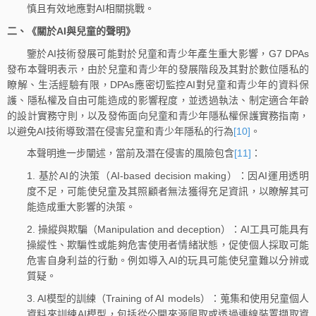
慎且有效地應對AI相關挑戰。
二、《關於AI與兒童的聲明》
鑒於AI技術發展可能對於兒童和青少年產生重大影響，G7 DPAs
發布本聲明表示，由於兒童和青少年的發展階段及其對於數位隱私的
瞭解、生活經驗有限，DPAs應密切監控AI對兒童和青少年的資料保
護、隱私權及自由可能造成的影響程度，並透過執法、制定適合年齡
的設計實務守則，以及發佈面向兒童和青少年隱私權保護實務指南，
以避免AI技術導致潛在侵害兒童和青少年隱私的行為
[10]
。
本聲明進一步闡述，當前及潛在侵害的風險包含
[11]
：
1. 基於AI的決策（AI-based decision making）：因AI運用透明
度不足，可能使兒童及其照顧者無法獲得充足資訊，以瞭解其可
能造成重大影響的決策。
2. 操縱與欺騙（Manipulation and deception）：AI工具可能具有
操縱性、欺騙性或能夠危害使用者情緒狀態，促使個人採取可能
危害自身利益的行動。例如導入AI的玩具可能使兒童難以分辨或
質疑。
3. AI模型的訓練（Training of AI models）：蒐集和使用兒童個人
資料來訓練AI模型，包括從公開來源爬取或透過連線裝置擷取資