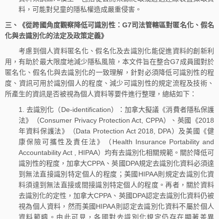
料，可能對兒童的隱私權造成嚴重侵害。
三、《從跨國角度觀察降低可識別性：G7司法管轄區對匿名化、假名
化與去識別化的法定及政策定義》
考慮到個人資料匿名化、假名化及去識別化能促進資料的創新利
用，有助於最大限度地減少隱私風險，本文件旨在整合G7成員國對於
匿名化、假名化與去識別化的一致理解，針對必須降低可識別性的程
度、資訊可用於識別個人的程度、減少可識別性的規定流程及技術、
所產生的資訊是否被視為個人資料等要件進行整理，總結如下：
1. 去識別化（De-identification）：加拿大擬議《消費者隱私保護
法》（Consumer Privacy Protection Act, CPPA）、英國《2018
年資料保護法》（Data Protection Act 2018, DPA）及美國《健
康保險可攜性及責任法》（Health Insurance Portability and
Accountability Act , HIPAA）均有去識別化相關規範。關於降低可
識別性的程度，加拿大CPPA、英國DPA規定去識別化資料必須達
到無法直接識別特定個人的程度；美國HIPAA則規定去識別化資
料須達到無法直接或間接識別特定個人的程度。再者，關於資料
去識別化的定性，加拿大CPPA、英國DPA認定去識別化資料仍被
視為個人資料，然而美國HIPAA則認定去識別化資料不屬於個人
資料範疇。由此可見，各國對去識別化規定仍存在顯著差異