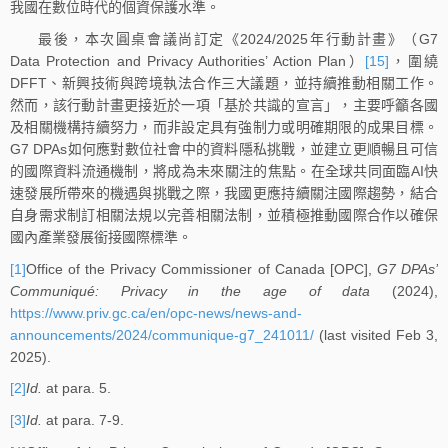
我國在數位時代的個資保護水準。
最後，本次圓桌會議尚訂定《2024/2025年行動計畫》（G7
Data Protection and Privacy Authorities’ Action Plan）
[15]
，圍繞
DFFT、新興技術與跨境執法合作三大議題，並持續推動相關工作。
然而，該行動計畫更接近於一項「基於共識的宣言」，主要呼籲各國
及相關機構持續努力，而非設定具有強制力或明確期限的成果目標。
G7 DPAs如何應對數位社會中的資料隱私挑戰，並建立更順暢且可信
的國際資料流通機制，將成為未來關注的焦點。在全球共同面臨AI快
速發展所帶來的機遇與挑戰之際，我國更應持續關注國際趨勢，結合
自身需求制訂相關法規以完善相關法制，並積極推動國際合作以確保
國內產業發展銜接國際標準。
[1]
Office of the Privacy Commissioner of Canada [OPC],
G7 DPAs’
Communiqué: Privacy in the age of data
(2024),
https://www.priv.gc.ca/en/opc-news/news-and-
announcements/2024/communique-g7_241011/
(last visited Feb 3,
2025).
[2]
Id.
at para. 5.
[3]
Id.
at para. 7-9.