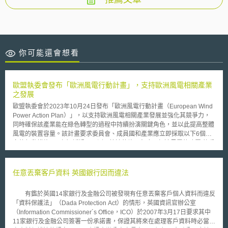
你可能還會想看
歐盟執委會發布「歐洲風電行動計畫」，支持歐洲風電相關產業
之發展
歐盟執委會於2023年10月24日發布「歐洲風電行動計畫（European Wind
Power Action Plan）」，以支持歐洲風電相關產業發展並強化其競爭力，
同時確保該產業能在綠色轉型的過程中持續扮演關鍵角色，並以此提高整體
風電的裝置容量。該計畫要求委員會、成員國和產業應立即採取以下6個方
向的行動措施： （1）透過可預測且快速的許可程序，加速風電的建置 執委
會與成員國將共同發布「Accele-RES」倡議，推動許可流程的數位化、許
可機關的職員訓練及建立政策指引文件，以及提高許可相關議題之討論層
級；並且，鼓勵成員國透過風電承諾（Wind Pledges）、透明的競標時程
任意丟棄客戶資料 英國銀行因而違法
表和長期的規劃來提高開發專案進度的透明度。 （2）改善風電競標機制的
設計 在《淨零產業法（Net-Zero Industry Act）》草案和電力市場設計改革
有鑑於英國14家銀行及金融公司被發現有任意丟棄客戶個人資料而違反
的基礎上，建立更客觀、非歧視性且透明化的風電競標標準，並將目標入法
「資料保護法」（Dada Protection Act）的情形，英國資訊官辦公室
使相關策略具法律約束力。 （3）促進資金的取得 為了擴大對於歐洲風能產
（Information Commissioner´s Office，ICO）於2007年3月17日要求其中
業的投融資，歐盟執委會將透過創新基金、歐洲投資銀行（EIB）提供歐盟
11家銀行及金融公司簽署一份承諾書，保證其將來在處理客戶資料時必當遵
風電相關產業的資金，以及融資擔保；並利用國家援助（State Aid）規範對