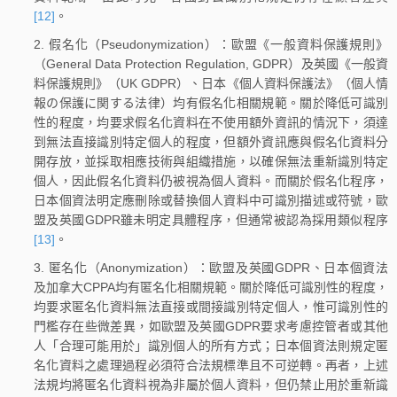
[12]
。
2. 假名化（Pseudonymization）：歐盟《一般資料保護規則》
（General Data Protection Regulation, GDPR）及英國《一般資
料保護規則》（UK GDPR）、日本《個人資料保護法》（個人情
報の保護に関する法律）均有假名化相關規範。關於降低可識別
性的程度，均要求假名化資料在不使用額外資訊的情況下，須達
到無法直接識別特定個人的程度，但額外資訊應與假名化資料分
開存放，並採取相應技術與組織措施，以確保無法重新識別特定
個人，因此假名化資料仍被視為個人資料。而關於假名化程序，
日本個資法明定應刪除或替換個人資料中可識別描述或符號，歐
盟及英國GDPR雖未明定具體程序，但通常被認為採用類似程序
[13]
。
3. 匿名化（Anonymization）：歐盟及英國GDPR、日本個資法
及加拿大CPPA均有匿名化相關規範。關於降低可識別性的程度，
均要求匿名化資料無法直接或間接識別特定個人，惟可識別性的
門檻存在些微差異，如歐盟及英國GDPR要求考慮控管者或其他
人「合理可能用於」識別個人的所有方式；日本個資法則規定匿
名化資料之處理過程必須符合法規標準且不可逆轉。再者，上述
法規均將匿名化資料視為非屬於個人資料，但仍禁止用於重新識