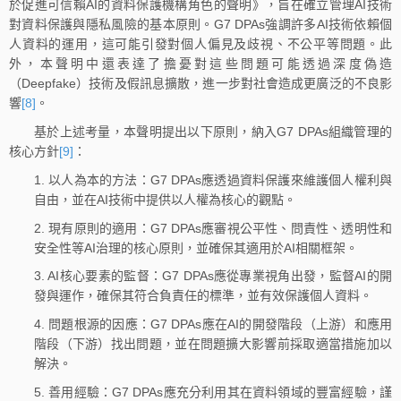
於促進可信賴AI的資料保護機構角色的聲明》，旨在確立管理AI技術
對資料保護與隱私風險的基本原則。G7 DPAs強調許多AI技術依賴個
人資料的運用，這可能引發對個人偏見及歧視、不公平等問題。此
外，本聲明中還表達了擔憂對這些問題可能透過深度偽造
（Deepfake）技術及假訊息擴散，進一步對社會造成更廣泛的不良影
響
[8]
。
基於上述考量，本聲明提出以下原則，納入G7 DPAs組織管理的
核心方針
[9]
：
1. 以人為本的方法：G7 DPAs應透過資料保護來維護個人權利與
自由，並在AI技術中提供以人權為核心的觀點。
2. 現有原則的適用：G7 DPAs應審視公平性、問責性、透明性和
安全性等AI治理的核心原則，並確保其適用於AI相關框架。
3. AI核心要素的監督：G7 DPAs應從專業視角出發，監督AI的開
發與運作，確保其符合負責任的標準，並有效保護個人資料。
4. 問題根源的因應：G7 DPAs應在AI的開發階段（上游）和應用
階段（下游）找出問題，並在問題擴大影響前採取適當措施加以
解決。
5. 善用經驗：G7 DPAs應充分利用其在資料領域的豐富經驗，謹