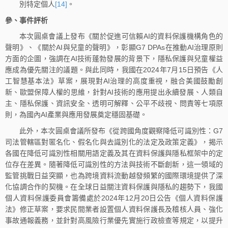
別特定個人
[14]
。
參、事件評析
本次圓桌會議上發布《關於促進可信賴AI的資料保護機構角色的
聲明》、《關於AI與兒童的聲明》，彰顯G7 DPAs在推動AI治理原則
方面的企圖，強調在AI技術蓬勃發展的背景下，隱私保護與兒童權益
應成為優先關注的議題。與此同時，我國在2024年7月15日預告《人
工智慧基本法》草案，展現對AI治理的高度重視，融合美國鼓勵創
新、歐盟保障人權的思維，針對AI技術的應用提出永續發展、人類自
主、隱私保護、資訊安全、透明可解釋、公平不歧視、問責等七項原
則，為國內AI產業與應用發展奠定穩固基礎。
此外，本次圓桌會議所發布《從跨國角度觀察降低可識別性：G7
司法管轄區對匿名化、假名化與去識別化的法定及政策定義》，揭示
各國在降低可識別性相關用語定義及其在資料保護與隱私框架中的定
位存在差異。隨著降低可識別性的方法與技術不斷創新，這一領域的
監管挑戰日益突顯，也為跨境資料流動越發頻繁的國際環境提供了深
化協調合作的契機。在全球日益關注資料保護與隱私的趨勢下，我國
個人資料保護委員會籌備處於2024年12月20日公告《個人資料保護
法》修正草案，要求民間業者設置個人資料保護長及稽核人員、強化
事故通報義務，並針對高風險行業優先實施行政檢查等規定，以提升