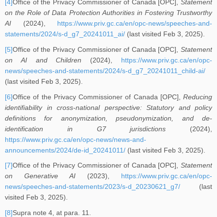
[4]
Office of the Privacy Commissioner of Canada [OPC],
Statement
on the Role of Data Protection Authorities in Fostering Trustworthy
AI
(2024),
https://www.priv.gc.ca/en/opc-news/speeches-and-
statements/2024/s-d_g7_20241011_ai/
(last visited Feb 3, 2025).
[5]
Office of the Privacy Commissioner of Canada [OPC],
Statement
on AI and Children
(2024),
https://www.priv.gc.ca/en/opc-
news/speeches-and-statements/2024/s-d_g7_20241011_child-ai/
(last visited Feb 3, 2025).
[6]
Office of the Privacy Commissioner of Canada [OPC],
Reducing
identifiability in cross-national perspective: Statutory and policy
definitions for anonymization, pseudonymization, and de-
identification in G7 jurisdictions
(2024),
https://www.priv.gc.ca/en/opc-news/news-and-
announcements/2024/de-id_20241011/
(last visited Feb 3, 2025).
[7]
Office of the Privacy Commissioner of Canada [OPC],
Statement
on Generative AI
(2023),
https://www.priv.gc.ca/en/opc-
news/speeches-and-statements/2023/s-d_20230621_g7/
(last
visited Feb 3, 2025).
[8]
Supra note 4, at para. 11.