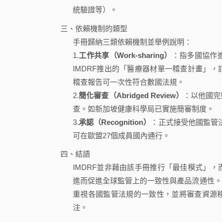
統驗證等）。
三、依賴機制的類型
手冊歸納三類依賴機制並舉例說明：
1.
工作共享（Work-sharing）
：指多國協作
IMDRF推出的「醫療器材單一稽查計畫」
稽查報告可一次性符合數國法規。
2.
簡化審查（Abridged Review）
：以他國完
查。如新加坡健康科學局已實施簡審制度。
3.
承認（Recognition）
：正式接受他國監管
可在歐盟27個成員國內通行。
四、結語
IMDRF並非藉由該手冊推行「最佳模式」
進而促進全球監管上的一致性與產品流通性。
重視各國監管法規的一致性，並將審查資源
注。