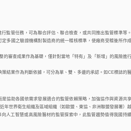
進行監管任務，可為聯合評估、聯合檢查，或共同推出監管標準等
，訂定多國之驗證機構對製造商的統一稽核標準，使廠商受稽後所作
整的審查成果作為基礎，僅針對當地「特有」及「新增」的風險進
決策結果作為判斷依據，可分為單、雙、多邊的承認。如CE標誌的
，而是協助各國依需求發展適合的監管依賴策略，加強協作與資源共
近年世界衛生組織及區域組織（如歐盟、東協、非洲聯盟發展署）
移向人工智慧或高風險醫材的監管探索中，此監管趨勢值得我國持