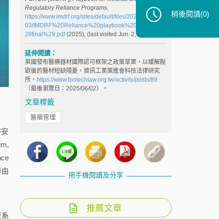
Regulatory Reliance Programs
,
稍後閱讀
(0)
https://www.imdrf.org/sites/default/files/2025-
03/IMDRF%20Reliance%20playbook%20draft%20%
28final%29.pdf
(2025), (last visited Jun. 2, 2025).
延伸閱讀：
英國發布醫療器材國際認可框架之政策草案，以緩解脫
歐後的醫材短缺隱憂，資訊工業策進會科技法律研究
所，
https://www.biotechlaw.org.tw/activity/posts/89
（最後瀏覽日：2025/06/02）。
文章標籤
醫藥管理
得安
m,
ce
須由
用手機閱讀及分享
推薦文章
理系