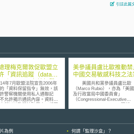
引註此篇
總理梅克爾敦促歐盟立
美參議員盧比歐推動禁
許「資訊追蹤（data
中國交易敏感科技之法
cking）」，以有效打擊
4年7月歐盟法院宣告2006年
美國共和黨參議員盧比歐
主義
的「資料保留指令」無效，該
（Marco Rubio），亦為「美
許警察機關使用私人通聯記
及行政當局中國委員會」
不允許揭示通訊內容。資料保
（Congressional-Executive
之所以被歐盟法院廢止，起因
Commission on China，簡稱
乎比例原則及沒有充分的保護
之主席，於2018年5月宣布一
該指令規定歐盟成員國必須強
中國的立法——「美中公平貿
電信公司必須保留客戶最近六
法」（Fair Trade with China
十二個月的通聯紀錄，不過在
Enforcement Act）。該法案
影片為例
何謂「監理沙盒」？
院廢止指令之前，德國憲法法
家安全為目的，成為禁止美中