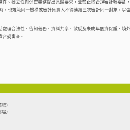
條件、獨立性與保密義務提出具體要求，並禁止將合規審計轉委託
時，也規範同一機構或審計負責人不得連續三次審計同一對象，以
括處理合法性、告知義務、資料共享、敏感及未成年個資保護、境
資合規審查。
部場）
部場）