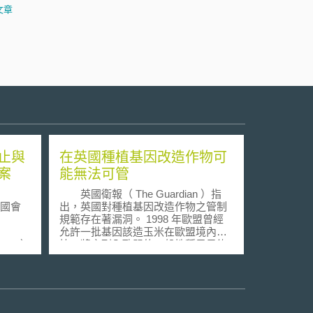
文章
止與
在英國種植基因改造作物可
案
能無法可管
英國衛報（ The Guardian ）指
國國會
出，英國對種植基因改造作物之管制
規範存在著漏洞。 1998 年歐盟曾經
允許一批基因該造玉米在歐盟境內種
CECC）
植，將之列入歐盟的一般性種子目錄
項針對
（ the EU common catalogue of
易執行
seeds ），該玉米由孟山都生技公司
所研發，被稱為 MON 810 ；當時基
以保護國
因改造作物尚未受到大眾的注意，更
兩國交
未引起各國政府對基因改造作物的反