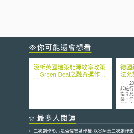
你可能還會想看
淺析英國建築能源效率政策
德國
—Green Deal之融資運作政
法允
策研究
tra
201
恐怖
起施行
指令允
錄，但
留指令
於不合
措施，
最多人閱讀
制規定
個月到
二次創作影片是否侵害著作權-以谷阿莫二次創作
歐盟法