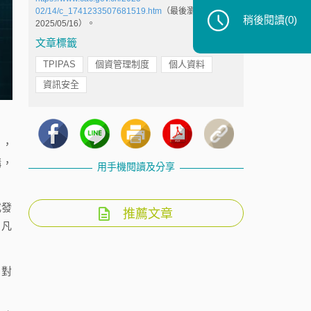
02/14/c_1741233507681519.htm
（最後瀏覽日：
稍後閱讀
(0)
2025/05/16）。
文章標籤
TPIPAS
個資管理制度
個人資料
資訊安全
引，
構，
用手機閱讀及分享
或發
推薦文章
，凡
；對