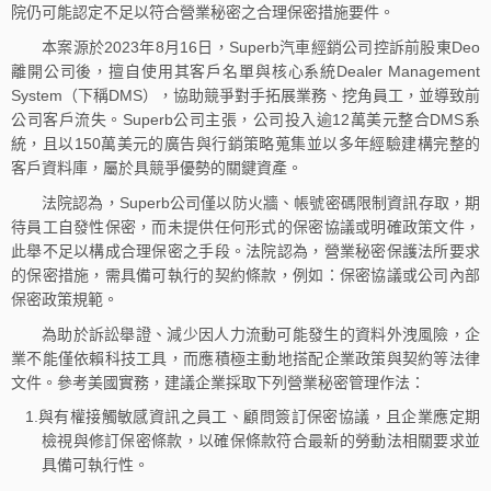
院仍可能認定不足以符合營業秘密之合理保密措施要件。
本案源於2023年8月16日，Superb汽車經銷公司控訴前股東Deo
離開公司後，擅自使用其客戶名單與核心系統Dealer Management
System（下稱DMS），協助競爭對手拓展業務、挖角員工，並導致前
公司客戶流失。Superb公司主張，公司投入逾12萬美元整合DMS系
統，且以150萬美元的廣告與行銷策略蒐集並以多年經驗建構完整的
客戶資料庫，屬於具競爭優勢的關鍵資產。
法院認為，Superb公司僅以防火牆、帳號密碼限制資訊存取，期
待員工自發性保密，而未提供任何形式的保密協議或明確政策文件，
此舉不足以構成合理保密之手段。法院認為，營業秘密保護法所要求
的保密措施，需具備可執行的契約條款，例如：保密協議或公司內部
保密政策規範。
為助於訴訟舉證、減少因人力流動可能發生的資料外洩風險，企
業不能僅依賴科技工具，而應積極主動地搭配企業政策與契約等法律
文件。參考美國實務，建議企業採取下列營業秘密管理作法：
1.與有權接觸敏感資訊之員工、顧問簽訂保密協議，且企業應定期
檢視與修訂保密條款，以確保條款符合最新的勞動法相關要求並
具備可執行性。