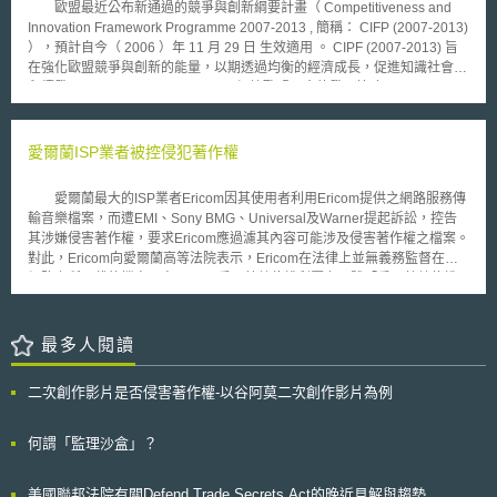
資源共享，進而促進全球監管上的一致性與產品流通性。近年世界衛生組織
歐盟最近公布新通過的競爭與創新綱要計畫（ Competitiveness and
（processing）之明示同意（explicit consent）。對於部長理事會
及區域組織（如歐盟、東協、非洲聯盟發展署）越加重視各國監管法規的一
Innovation Framework Programme 2007-2013 , 簡稱： CIFP (2007-2013)
（Council of Ministers）認同倘資料當事人未表達歧見（unambiguous），
致性，並將審查資源移向人工智慧或高風險醫材的監管探索中，此監管趨勢
），預計自今（ 2006 ）年 11 月 29 日 生效適用 。 CIPF (2007-2013) 旨
則企業或組織即可處理其個人資料的見解，Caspar教授亦無法予以苟同。
值得我國持續關注。
在強化歐盟競爭與創新的能量，以期透過均衡的經濟成長，促進知識社會與
他認為部長理事會的建議，不但與目前正在修訂的歐盟資料保護規則草案不
永續發展。 CIFP (2007-2013) 根據歐盟現今的發展策略－ Lisbon
符，更是有違現行個資保護指令的規定。 有學者認為「同意」一詞雖
Strategy ，亦是將重點放在如何協助中小型企業運用其創新的潛能，開發更
然不是非常抽象的法律概念，但也不是絕對客觀的概念，尤其是將「同意」
高品質的產品。由於去年歐盟理事會重新定位 Lisbon Strategy 的重點在於
單獨分開來看的時候，結果可能不太一樣；對於「同意」的理解，可能受到
激勵企業家精神、確保新創事業可獲得充份的風險資本挹注、鼓勵並引導融
愛爾蘭ISP業者被控侵犯著作權
其他因素，特別文化和社會整體，的影響，上述德國和愛爾蘭資料保護局之
入環境友善精神的創新（ eco-innovation ）、善用 ICT 技術、促進資源的
意見分歧即為最好案例。 對於同意（consent）的落實是否總是須由資
永續利用，故而 CIPF (2007-2013) 的計畫重點也放在如何落實前述政策目
料當事人之明示同意，為近來資料保護規則草案（The Proposed EU
愛爾蘭最大的ISP業者Ericom因其使用者利用Ericom提供之網路服務傳
標，以使「競爭與創新」、「知識經濟」以及「永續發展」得以齊頭並進。
General Data Protection Regulation）增修時受熱烈討論的核心議題。資料
輸音樂檔案，而遭EMI、Sony BMG、Universal及Warner提起訴訟，控告
另 CIPF (2007-2013) 在第七期研發綱要架構（ Seventh Framework
保護規則草案即將成為歐盟會員國一致適用的規則，應減少分歧，然而對於
其涉嫌侵害著作權，要求Ericom應過濾其內容可能涉及侵害著作權之檔案。
Programme for research and technological development ）執行期間（
企業來說，仍需要正視即將實施的規則有解釋不一致的情況，這也是目前討
對此，Ericom向愛爾蘭高等法院表示，Ericom在法律上並無義務監督在其
2007-2013 ）也將與其相輔相成，不過 CIPF (2007-2013) 重點不在研發補
論資料保護規則草案時所面臨的難題之一。
網路上所承載的檔案內容。 愛爾蘭數位權利壓力團體「愛爾蘭數位權
助，而是希望在研究與創新之間搭建橋樑，同時鼓勵各種形式的創新利用。
利」(Digital Rights Ireland，簡稱DRI)聲稱，上述音樂出版業者對於Ericom
舉例而言，如何協助將第七期研發綱要的成果進一步透過技術移轉方式鼓勵
的指控及要求於法無據，因為ISP業者不過是資料來源的媒介，並無法律義
其商業化利用，即是 CIPF (2007-2013) 所要達到的任務之一，不過手段上
務對於網路上使用者的行為負責；歐盟也無法律特別要求業者應監督其所提
最多人閱讀
CIPF (2007-2013) 的經費主要會用於如何解決研究與創新之間的市場失靈
供網路服務傳遞的資訊內容。DRI亦表示，若立法要求業者應監督傳輸之檔
問題。
案，除將侵犯網路使用者的隱私權外，更意味著要求使用者付費讓業者監督
二次創作影片是否侵害著作權-以谷阿莫二次創作影片為例
其使用網路之行為，但目前過濾篩選技術仍不夠完善，反而會影響合法使用
網路服務之用戶。 雖然如此，ISP業者仍面臨了越來越多的國際壓力，
要求應即時阻攔使用者非法分享之檔案。如2008年夏季，法國將提出一套
何謂「監理沙盒」？
測試系統以協助ISP業者封鎖涉及侵權之資訊；比利時法院於2007年判決要
求某個ISP業者應過濾其傳輸之資訊；日本ISP業者之代表組織亦強調，若發
美國聯邦法院有關Defend Trade Secrets Act的晚近見解與趨勢