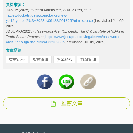
資料來源：
JUSTIA (2025),
Superb Motors Inc., et al. v. Deo, et al.
,
https://dockets.justia.com/docket/new-
york/nyedce/2%3A2023cv06188/501825?utm_source
(last visited Jul. 09,
2025).
JDSUPRA(2025),
Passwords Aren’t Enough: The Critical Role of NDAs in
Trade Secret Protection
,
https://www.jdsupra.com/legalnews/passwords-
aren-t-enough-the-critical-2396230/
(last visited Jul. 09, 2025).
文章標籤
智財訴訟
智財管理
營業秘密
資料管理
推薦文章