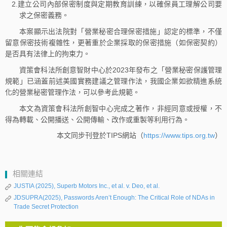
2.建立公司內部保密制度與定期教育訓練，以確保員工理解公司要
求之保密義務。
本案顯示出法院對「營業秘密合理保密措施」認定的標準，不僅
留意保密技術複雜性，更著重於企業採取的保密措施（如保密契約）
是否具有法律上的拘束力。
資策會科法所創意智財中心於2023年發布之「營業秘密保護管理
規範」已涵蓋前述美國實務建議之管理作法，我國企業如欲精進系統
化的營業秘密管理作法，可以參考此規範。
本文為資策會科法所創智中心完成之著作，非經同意或授權，不
得為轉載、公開播送、公開傳輸、改作或重製等利用行為。
本文同步刊登於TIPS網站（
https://www.tips.org.tw
）
相關連結
JUSTIA (2025), Superb Motors Inc., et al. v. Deo, et al.
JDSUPRA(2025), Passwords Aren’t Enough: The Critical Role of NDAs in
Trade Secret Protection