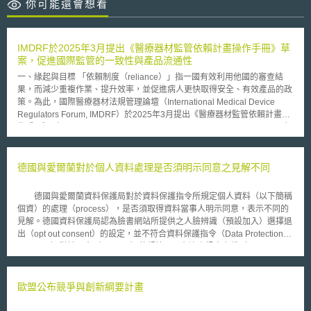
你可能還會想看
IMDRF於2025年3月提出《醫療器材監管依賴計畫操作手冊》草
案，促進國際監管的一致性與產品流通性
一、緣起與目標 「依賴制度（reliance）」指一國有效利用他國的審查結
果，而減少重複作業、提升效率，並促進病人更快取得安全、有效產品的政
策。為此，國際醫療器材法規管理論壇（International Medical Device
Regulators Forum, IMDRF）於2025年3月提出《醫療器材監管依賴計畫操
作手冊》（Playbook for Medical Device Regulatory Reliance Programs）
草案，協助各國建立與管理依賴制度。惟此制度並非「無條件接受他國決
策」或「國際換證」，而須由各國自行決定如何利用依賴制度，並承擔最終
監管責任。 二、應用範圍 該手冊適用於所有醫療器材（含體外診斷器材）
德國與愛爾蘭對於個人資料處理是否須明示同意之見解不同
或輔具，並涵蓋產品生命週期各階段（如技術文件審查或品質管理系統驗證
等）。 三、依賴機制的類型 手冊歸納三類依賴機制並舉例說明： 1.工作共
德國與愛爾蘭資料保護局對於資料保護指令所規定個人資料（以下簡稱
享（Work-sharing）：指多國協作進行監管任務，可為聯合評估、聯合檢
個資）的處理（process），是否須取得資料當事人明示同意，表示不同的
查，或共同推出監管標準等。如IMDRF推出的「醫療器材單一稽查計畫」，
見解。德國資料保護局認為臉書網站所提供之人臉辨識（預設加入）選擇退
訂定多國之驗證機構對製造商的統一稽核標準，使廠商受稽後所作成的稽查
出（opt out consent）的設定，並不符合資料保護指令（Data Protection
報告可一次性符合數國法規。 2.簡化審查（Abridged Review）：以他國完
Directive）對於同意（consent）的規範，且有違資訊自主權（self-
整的審查成果作為基礎，僅針對當地「特有」及「新增」的風險進行審查。
determination）；然而，愛爾蘭資料保護局則認為選擇退出的機制並未牴
如新加坡健康科學局已實施簡審制度。 3.承認（Recognition）：正式接受
觸資料保護指令。 德國資料保護局委員Johannes Caspar教授表示，
他國監管決策結果作為判斷依據，可分為單、雙、多邊的承認。如CE標誌
預設同意蒐集、使用與揭露，再讓資料當事人可選擇取消預設的作法，其實
歐盟公布競爭與創新綱要計畫
的醫材可在歐盟27個成員國內通行。 四、結語 IMDRF並非藉由該手冊推行
已經違反資訊自主權（self-determination）。並主張當以當事人同意作為個
「最佳模式」，而是協助各國依需求發展適合的監管依賴策略，加強協作與
人資料處理之法律依據時，必須取得資料當事人對其個資處理