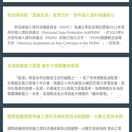
驗指針」內容包括用藥建議方案，其乃基於臨床相關交互作用以及調整用藥
劑量、監控病人用藥情形之可行性研究為基礎。同時，有關草藥使用的建議
方案也包括在內。 EMA表示，新的修正內容使「藥品交互作用試驗指
新加坡採取「雲端友善」政策方針，發布個人資料保護指引
針」與藥品交互作用研究科學之發展現況趨於一致，例如現已能透過少數的
精密設計研究，即可預測臨床相關藥品交互作用的結果，以及在了解近年酵
新加坡個人資料保護委員會（PDPC）為讓企業能妥適的遵循2012年發
素觸發技術（enzyme induction）與藥物載體（drug-transporter）間的交
布的個人資料保護法（Personal Data Protection Act/PDPA），於2013年9
互作用上的科學進展。 藥物交互作用對於用藥的安全與效用極為重
月發布個人資料保護法（PDPA）的執行指引文件：「PDPA關鍵概念指導
要，許多病人，尤其是年長者經常需要同時服用多種藥物，因多種藥物交互
方針（Advisory Guidelines on Key Concepts in the PDPA）」，針對各項
作用而產生的負作用（adverse effects）是患者反覆就醫的重要因素之一，
如何蒐集、處理及利用個人資料的要求與義務，提供細節性說明及應用範
且可能減低個別藥物原有的療效。 「藥品交互作用試驗指針」新修正
例。執行指引文件的發布，是源自於公眾在實際操作法遵要求時，所發生的
內容將於2013年1月1日生效，全文共計七部分，主要重點在第五部分的藥
執行困難、疑義和衍生的建議和意見，彙整後進行法規釋疑和舉例。此份文
物動力學（Pharmacokinetic）交互作用研究，內容包括：從研究進行方式
件的要求係立基於實用主義及「企業友善（business-friendly）」的理念，
澎湖發展風力發電 催生大規模離岸風場
即藥品的吸收、分布、代謝、移轉到人體試驗設計、草藥與特殊食品產品、
幫助機構調整業務運作流程以及妥善的遵守法律的規定。 執行指引文
以及產品特性標示事項等都有建議規範，其全文可至EMA官方網站下載。
件提供關鍵名詞的詮釋，例如「個人資料」在PDPA裡的定義為：任何可以
「能源」將是本世紀最受注目的議題之一 。為了有效規劃能源配置，
識別個人、不拘形式及真實性的資訊；針對「謝絕來電條款（Do not
台電擬定風力發電十年計畫，規畫在十年內建造30萬瓩的風力發電容量，其
call）」的遵循方式亦有細緻化的說明；就各項不同的具體子議題，清楚的
中在風車的故鄉—澎湖，計畫催生231部風力發電風車，並將興建台澎海底
提供常識性的措施（Common-Sense Approach）供機構採用，讓法規要求
電纜傳輸電力。未來，澎湖將成為台灣首座大規模的「離岸風場」。
合乎常理，使個人資料保護與企業因需求而對個人資料進行蒐集、利用和揭
目前我國政府正大力發展再生能源，其中台電計畫在西部沿海大量興建風力
露之行為間取得衡平。 新加坡個人資料保護法（PDPA）兩大立法目
發電廠，另外，在離島的澎湖也將大量興建風力電廠。風是澎湖獨特的天然
的：強化個人對自己個人資料的資訊控制權；使新加坡因提供充分的安全維
資產，目前台電在澎湖白沙鄉中屯已經建有8部風車，未來將繼續在澎湖設
護機制而受企業信任，強化新加坡的經濟競爭力與地位。另外，相較於其他
置231部風車。 在荒漠或海上興建風電場，是世界新趨勢，英國 2003
國際組織個資保護之資料流通政策與法制趨勢－以數位貿易為例
國家在國際傳輸上有較嚴格的限制（必須有相同等級的個人資料保護立法為
年第一個離岸風場開始營運，下一世代新的離岸風電場總容量更將高達120
傳輸前提），新加坡的法制理念是僅讓企業遵守最低限度的安全維護要求
萬瓩，德國兩個離岸風場容量高達30萬瓩，風場發出來的電將傳輸到歐洲中
後，便能將個人資料進行國際傳輸，這樣較彈性的法制設計讓新加坡有望成
國際組織個資保護之資料流通政策與法制趨勢－以數位貿易為例 資訊工業
央電網。這些離岸風場不光是建在小島上，還包括以鋼或木頭架在淺海中的