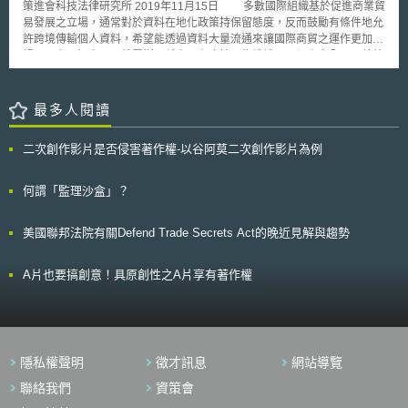
為亞太地區的資料與研究中心樞紐。
策進會科技法律研究所 2019年11月15日 多數國際組織基於促進商業貿
風車。
易發展之立場，通常對於資料在地化政策持保留態度，反而鼓勵有條件地允
許跨境傳輸個人資料，希望能透過資料大量流通來讓國際商貿之運作更加順
暢。反之，如中國、俄羅斯、越南、印度等國為維護國民個資安全以及其他
政策考量，而採取嚴格的資料在地化政策，其立場與多數國際組織基於促進
貿易的立場有所不同。 壹、事件摘要 諸如世界貿易組織（World Trade
Organization, WTO）、亞太經濟合作組織（Asia-Pacific Economic
最多人閱讀
Cooperation, APEC）、經濟合作暨發展組織（Organization for Economic
Co-operation and Development, OECD）、跨太平洋夥伴全面進步協定
二次創作影片是否侵害著作權-以谷阿莫二次創作影片為例
（Comprehensive and Progressive Agreement for Trans-Pacific
Partnership, CPTPP）等國際組織及國際合作機制，皆對資料自由流通與個
資安全維護之相關措施與規範多有著墨。此肇因於網際網路互聯使用與科技
何謂「監理沙盒」？
日漸發展之下，各國在數位貿易過程中，相關資料的使用與存取，將會更加
頻繁，並且成為無可或缺的貿易途徑，同時也讓數位貿易的議題備受關注。
美國聯邦法院有關Defend Trade Secrets Act的晚近見解與趨勢
此外，資料跨境流通，對於國與國間、區域與區域間的經濟發展來說至關重
要，更是全球數位貿易價值鏈之核心。由此可知，個資保護與資料流通政策
與法制趨勢將與全球貿易的未來息息相關，也會是各國積極看待的議題。
A片也要搞創意！具原創性之A片享有著作權
就2019年1月25日舉辦的「世界經濟論壇」（World Economic Forum,
WEF）而言，在其會議期間，逾七十名WTO會員發表聯合聲明，同意針對
電子商務相關議題進行WTO談判。而各國可基於既有WTO協定與架構，建
立高標準談判，從而鼓勵所有WTO會員國積極參與談判，以強化電子商務
對消費者、企業，甚而對全球經濟所帶來的利益。因此，未來若在WTO電
隱私權聲明
徵才訊息
網站導覽
子商務談判（WTO E-Commerce Negotiations）中能取得電商共識，對於
線上購物與電信業（telecommunications），將會定義新興的全球規則，從
聯絡我們
資策會
而直接影響消費者，並且改變參與國在WTO現有的「關稅暨貿易總協定」