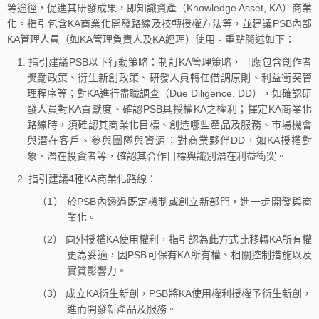
等途徑，促進其研發成果，即知識資產（Knowledge Asset, KA）商業
化。指引包含KA商業化開發路線及技轉授權方法等，並建議PSB內部
KA管理人員（如KA管理負責人及KA經理）使用。重點簡述如下：
1. 指引建議PSB以下行動策略：制訂KA管理策略，且應包含創作者
獎勵政策、衍生新創政策、研發人員轉任借調原則、利益衝突管
理程序等；對KA進行盡職調查（Due Diligence, DD），如確認研
發人員對KA貢獻度、確認PSB具授權KA之權利；擇定KA商業化
路線時，須確認其商業化目標、創造哪些產品及服務、市場機會
與潛在客戶、參與團隊與資源；對商業夥伴DD，如KA授權對
象、潛在投資者等，確認其合作目標與識別潛在利益衝突。
2. 指引建議4種KA商業化路線：
（1） 於PSB內透過既定機制或創立新部門，進一步開發與商
業化。
（2） 向外授權KA使用權利，指引認為此方式比移轉KA所有權
更為妥適，因PSB可保有KA所有權、相關控制措施以及
實質影響力。
（3） 成立KA衍生新創，PSB將KA使用權利授權予衍生新創，
進而開發新產品及服務。