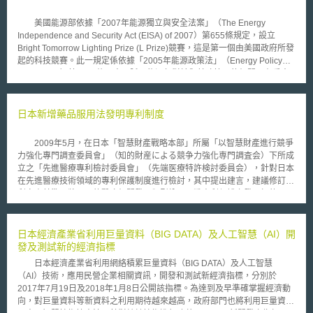
美國能源部依據「2007年能源獨立與安全法案」（The Energy
Independence and Security Act (EISA) of 2007）第655條規定，設立
Bright Tomorrow Lighting Prize (L Prize)競賽，這是第一個由美國政府所發
起的科技競賽。此一規定係依據「2005年能源政策法」（Energy Policy
Act of 2005）第1008條而來，賦予能源部對於與其政策目的相關、有重大
貢獻的科技研發或商業應用，得設置競賽活動並提供獎金。因此，為了促進
照明產業的發展，而固態照明（solid-state lighting）科技是具有潛力能減
少照明能源的使用以達解決氣候變遷的方式之一，因此能源部希望在固態照
日本新增藥品服用法發明專利制度
明技術的研發上扮演催化者的角色，藉由此一競賽來刺激研發超效能固態照
明產品以取代傳統照明設備。 此一規定對工業的發展造成挑戰，因為
2009年5月，在日本「智慧財產戰略本部」所屬「以智慧財產進行競爭
將會取代兩種日常生活所使用的產品：60W白熾燈泡與PAR 38滷素燈泡。
力強化專門調查委員會」（知的財産による競争力強化専門調査会）下所成
於2008年5月首先展開的是60W白熾燈泡領域，因為此種燈泡是消費者最普
立之「先進醫療專利檢討委員會」（先端医療特許検討委員会），針對日本
遍使用的，約佔美國國內白熾燈泡市場的一半。要獲得此獎項的要求，必須
在先進醫療技術領域的專利保護制度進行檢討，其中提出建言，建議修訂專
該替代產品要能使用低於10W的電力，節省83%的能源。該競賽已於2011
利審查基準，將以下的醫療相關發明類型納入可獲專利保護之發明標的：1.
年8月結束，由Philips Lighting North America所研發的高效能LED產品獲
既有醫藥品用法或用量之改良，其可以大幅改善藥物副作用或提升服藥後生
得，除頒發一千萬美元的獎金外，亦已與聯邦政府簽署採購合約。該產品預
活品質，同時其效果超越專家所能預想之程度；2.輔助醫師進行最終診斷之
計於2012年春於零售商店上架。 L Prize的第二階段競賽於2012年3月
人體有關資料收集方法，例如核磁共振攝影（MRT）或電腦斷層掃描
日本經濟產業省利用巨量資料（BIG DATA）及人工智慧（AI）開
展開，希望針對PAR 38滷素燈泡領域，鼓勵企業研發LED替代產品，來取
（CT）等技術相關發明。上述建言之後被納入智慧財產戰略本部所公佈之
發及測試新的經濟指標
代通常使用於零售商店或戶外安全照明的聚光燈和探照燈等傳統PAR 38滷
「智慧財產推進計劃2009」（知的財産推進計画2009）中，列為2009年度
素燈泡。此一競賽獎勵對於全美的照明產業是相當好的挑戰，不僅能研發出
日本經濟產業省利用網絡積累巨量資料（BIG DATA）及人工智慧
日本政府應執行之智慧財產權相關重要政策措施其中的一項，而前者便是所
創新、具有高效能的產品，亦能提升美國製造業的競爭力。目前全美國約有
（AI）技術，應用民營企業相關資訊，開發和測試新經濟指標，分別於
謂的藥品服用法發明專利。 這而日本特許廳根據上述政策決議，在
九千萬個PAR 38滷素燈泡，若能以高效能燈泡取代，能源部預估每年可以
2017年7月19日及2018年1月8日公開該指標。為達到及早準確掌握經濟動
2009年8月提出依委員會建議所修訂之專利審查基準修訂草案，而在完成徵
節省約11terawatt-hours的電力，並可減少七百萬噸的碳排放。 要贏得
向，對巨量資料等新資料之利用期待越來越高，政府部門也將利用巨量資料
詢公眾意見的行政程序後，於2009年11月正式公告成為新版的專利審查基
L Prize的產品必須通過嚴格的測試，包括其性能、品質、壽命、價格及是否