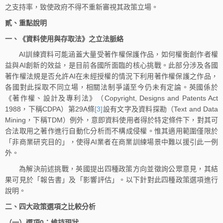
之支持率，致使政府不得不重新審視其政策立場。
貳、
重點說明
一、《資料使用與存取法》之立法脈絡
AI訓練資料可能涵蓋大量受著作權保護作品，如何權衡創作者權
益與AI創新的效益，是目前各國所面臨的核心挑戰。此部分涉及各國
著作權法規是否允許AI在未經授權的情況下利用著作權保護之作品，
各國對此採取不同立場，相關法制爭議至今仍未有定論。英國係於
《著作權、設計及專利法》（Copyright, Designs and Patents Act
1988，下稱CDPA）第29A條
[3]
設有文字及資料探勘（Text and Data
Mining，下稱TDM）例外，意即資料使用者得於特定條件下，對其可
合法取用之著作進行自動化分析而不構成侵權。惟其適用範圍僅限於
「非商業研究目的」，使得AI業者在商業訓練場景中難以援引此一例
外。
為解決前述挑戰，英國提出四種政策方向並徵詢公眾意見，其結
果可見於「報告書」及「影響評估」。以下針對此四種政策選項進行
說明。
二、四大政策選項之比較分析
（一）選項
0
：維持現狀