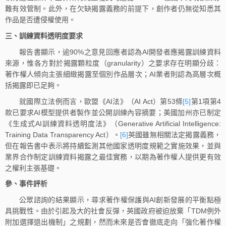
難有效管制。此外，在欠缺揭露義務的前提下，創作者仍無從知悉其
作品是否遭侵權使用。
三、訓練資料透明度要求
報告書顯示，逾90%之意見回應者認為AI開發者應揭露訓練資料
來源，惟各方對於揭露顆粒度（granularity）之要求存在明顯分歧：
著作權人傾向主張細緻揭露至個別作品層次；AI業者則認為高層次概
括揭露即已足夠。
就國際立法例而言，歐盟《AI法》（AI Act）第53條
[5]
第1項第4
款已要求AI模型提供者製作並公開訓練內容摘要；美國加州亦已制定
《生成式AI訓練資料透明度法》（Generative Artificial Intelligence:
Training Data Transparency Act）。
[6]
英國雖無相關法定揭露義務，
但在報告書中表示將持續監測其他國家透明度規範之實施效果，並與
業界合作制定訓練資料揭露之最佳實務，以期為著作權人提供更有效
之權利主張基礎。
參、
事件評析
公眾諮詢的結果顯示，尋求著作權保護與AI創新發展的平衡點極
具挑戰性。由於引起及大的社會反彈，英國政府被迫放棄「TDM例外
附加選擇退出機制」之規劃，然而未來是否會徹底走向「強化著作權