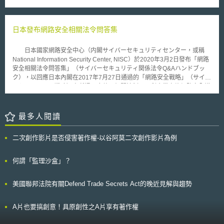
及人工智慧技術等方法，針對統計技術進行改革，。 新開發之指標
準。 其中在「醫藥發明」部分，新版專利審查基準言明，若醫藥發明
適合量產等。由於在PAR 38滷素燈泡領域，至少必須製造50%的LED燈
有：1.SNS×AI商業信心指數（SNS×AI景況感指数）：乃是透過人工智慧抽
其成分與先前技術的醫藥品並無不同，同時適用之疾病症狀亦無不同，但其
泡，且所有的組裝都須在美國完成，因此同時亦提供相當多的工作機會。
取關於商業信心的網路文章，並進行情緒（正/負）評估計算指數，期待有
因為其所揭示的特定用法或用量，致使其在適用於特定疾病時會產生不同之
效地估計以每日為頻率之商業信心。2.SNS×AI礦工業生產預測指數
日本發布網路安全相關法令問答集
效果時，這樣的發明仍會被認定為具有新穎性。而若此新用法或用量之醫藥
（SNS×AI鉱工業生産予測指数）：利用人工智慧選取有關工作和景氣之網
發明相較於先前技術，其所產生之更有利效果，為發明當時相關技術領域具
路相關文件，結合「開放數據」之統計等技術，並利用人工智慧「機械學
有通常知識者所可預期者，則此發明將不具備可專利性要件所要求之進步
日本國家網路安全中心（内閣サイバーセキュリティセンター，或稱
習」之手法，來預測「工業生產指數」。3.銷售點資訊管理系統（POS，
性，而無法獲得專利保護；反之若此新用法或用量之醫藥發明產生之有利效
National Information Security Center, NISC）於2020年3月2日發布「網路
point-of-sale）家電量販店銷售趨勢指標（POS家電量販店動向指標）：透
果，為超出發明當時相關技術領域具有通常知識者所可預期範圍之顯著效
安全相關法令問答集」（サイバーセキュリティ関係法令Q&Aハンドブッ
過收集具有銷售點資訊管理系統（POS）的家用電子大型專賣店的銷售資
果，則此發明之進步性便會被肯認。因此，新版專利審查基準不僅言明了新
ク），以回應日本內閣在2017年7月27日通過的「網路安全戰略」（サイバ
料，期待可以掌握每一日之「銷售趨勢」。 新的指數與既存統計指
用法或用量之醫藥發明可專利性要件審查之判斷標準，也明確將此類型之發
ーセキュリティ戦略）中所提及應整理相關法制，以利企業實施網路安全措
數，如景氣動向指數、中小企業信心指數、工業生產指數、商業動態統計
明納為可受專利保護之標的。
施與對策之決定。因此，內閣網路安全戰略本部（サイバーセキュリティ戦
等，其調查週期、公布頻率等，既存指數每月調查公布，新指數則進步至每
略本部）普及啟發‧人才培育專門調查會（普及啓発・人材育成専門調査
日調查或每週公布等，在計算及呈現頻率上較既有更為精細。日本政府並設
会）於同年10月10日成立工作小組，針對網路安全相關法令進行推動與調
最多人閱讀
立「Big Data-STATS」網站，以實驗性質公佈上述經濟指標，並廣泛收納
查工作。 本問答集內容涉及13項法律議題，包括議題如下： 說明網路
民眾意見以提高新指標的準確性。
安全基本法（サイバーセキュリティ基本法）網路安全之定義與概要； 以
二次創作影片是否侵害著作權-以谷阿莫二次創作影片為例
公司法為核心，從經營體制觀點說明董事義務，例如建立內部控制機制，以
確保系統審核與資料揭露之適當性； 以個人資料保護法為核心，例如說明
個人資料的安全管理措施； 以公平交易法（不正競争防止法）為核心，說
何謂「監理沙盒」？
明在營業秘密的保護範圍內，利用提供特定資料與技術手段，來實施迴避行
為係屬無效； 以勞動法規為核心，說明企業採取網路安全措施之組織與人
美國聯邦法院有關Defend Trade Secrets Act的晚近見解與趨勢
為對策； 以資通訊網路、電信業者等為中心，說明IoT相關法律問題； 以契
約關係為中心，說明電子簽章、資料交易、系統開發、雲端應用服務等議
題； 網路安全相關證照制度，例如資訊處理安全確保支援人員； 說明其他
A片也要搞創意！具原創性之A片享有著作權
網路安全議題，例如逆向工程、加密、訊息共享等； 說明發生網路安全相
關事故之因應措施，例如數位鑑識； 說明當網路安全糾紛有涉民事訴訟時