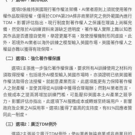
選項0係維持英國現行著作權法架構，AI業者原則上須就使用著作
權作品取得授權，僅得於CDPA第29A條非商業研究之例外範圍內進行
TDM。影響評估指出，現行制度對著作權人之保護在理論上尚稱完
備，然受限於AI訓練資料來源缺乏透明度，著作權人實際上難以知悉
其作品是否遭擅自使用，舉證更屬不易，致使授權機制形同虛設。此
外，若境外AI業者以海外訓練之模型輸入英國市場，英國著作權人之
權益亦難以獲得有效保障。
（二）選項
1
：強化著作權保護
選項1主張進一步強化著作權保護，要求所有AI訓練使用之材料均
須取得授權，包括境外AI模型輸入英國市場時，亦須證明已依英國著
作權法取得合法授權。就創意產業而言，此選項能更有力保障著作權
人之財產權，並使其得從AI訓練中獲得合理報酬；然對AI業者而言，
合規成本之提高將增加訓練門檻，可能壓抑英國本土AI產業之競爭
力。影響評估亦指出，此選項下AI服務成本或轉嫁至終端用戶，影響
政府及企業之AI採用率。選項1獲得了最高的支持度，有81%回應者贊
同此一制度。
（三）選項
2
：廣泛
TDM
例外
選項2主張設立廣泛TDM例外，使AI業者無論商業或非商業目的