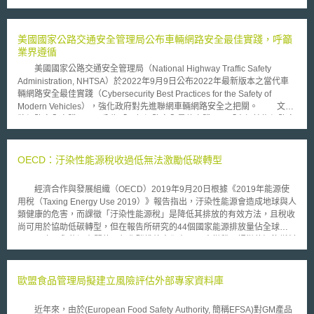
該案內容之修整具有重大意義，惟須至9月3日歐洲議會完成全員的最終投
票，屆時始揭曉此改革案內容之全貌。 由於歐洲目前具有支配力的通
訊公司仍支配主要通訊市場，市場競爭面臨瓶頸，消費者的選擇也隨之下
美國國家公路交通安全管理局公布車輛網路安全最佳實踐，呼籲
降；此外，各國間欠缺一致性規範，阻礙跨國經營及泛歐普及服務，業者亦
業界遵循
無法面對來自歐洲外的競爭勢力，因此本改革案旨在建構通訊無國界之歐洲
美國國家公路交通安全管理局（National Highway Traffic Safety
單一市場，歐盟執委會提出建議的主要內容包括：（一）通信費率及合約透
Administration, NHTSA）於2022年9月9日公布2022年最新版本之當代車
明化，使消費者能充分選擇，縱使在一日間亦得自由轉換服務，也能在不同
輛網路安全最佳實踐（Cybersecurity Best Practices for the Safety of
地點依較便宜價格選擇通訊業者，;（二）為促進競爭，對於具市場支配力
Modern Vehicles），強化政府對先進聯網車輛網路安全之把關。 文件
量之業者，得採取「功能分離」（functional separation）措施，即將網路
將網路安全實踐項目區分為「一般網路安全最佳實踐」及「車輛技術網路安
基礎設施與提供服務兩者分離；（三）利用新的通訊裝備來阻擋垃圾郵件及
全最佳實踐」兩塊，前者主要為公司整體組織網路安全文化與監管機制之建
電腦病毒；（四）增加對網路基礎設施的投資，擴大能利用寬頻的區域，尤
立；後者則偏重於技術性的建議內涵。 「一般網路安全最佳實踐」共
其是加強農業區域的通訊建設；（五）設置歐洲獨立的通訊管制機關，以強
有45項要點，核心概念為：公司應訂定明確的網路安全評估程序，由領導階
OECD：汙染性能源稅收過低無法激勵低碳轉型
化各國通訊管制機構的合作。
層負責相關監督責任，定期執行網路安全之風險評估及第三方公正稽核，並
對其所發現之風險弱點採取保護措施並持續監控，同時應妥善保存所有網路
經濟合作與發展組織（OECD）2019年9月20日根據《2019年能源使
安全相關之紀錄文件，並鼓勵與車輛同業聯盟彼此分享學習經驗。對於組織
用稅（Taxing Energy Use 2019）》報告指出，汙染性能源會造成地球與人
成員應適當提供網路安全教育訓練。於產品設計時，應將產品使用者、售後
類健康的危害，而課徵「汙染性能源稅」是降低其排放的有效方法，且稅收
服務維修商，以及可能的外接式電子設備所帶來之風險一併納入安全設計考
尚可用於協助低碳轉型，但在報告所研究的44個國家能源排放量佔全球
量。 「車輛技術網路安全最佳實踐」共有25項，核心理念為：對於產
80%以上，與能源有關的二氧化碳排放中卻有70%未徵稅，課徵的汙染燃料
品開發人員，應建立存取權限管理，避免有心人士濫用權限。產品所使用的
稅過低，無法促使其改用較為清潔的能源（cleaner energy），而無法鼓勵
加密技術應隨時更新，若車輛具備診斷功能，應慎防遭到不當利用，且應防
低碳能源轉型。 能源稅中，道路燃料稅相對較高，但無法反映其造成
止車輛所搭載之感測器遭到惡意干擾或改動，感測器所收集到之資料則應能
環境損害的成本；煤炭稅在多數國家中幾乎為零，但煤炭的碳排放幾乎佔了
歐盟食品管理局擬建立風險評估外部專家資料庫
免於網路攻擊或竊取。應特別注意無線網路設備、空中軟體更新（Over-
能源碳排放的一半；天然氣是較為潔淨的能源，其稅收通常較高。在非道路
the-air, OTA）以及公司作業軟體所產生之風險漏洞。 本文件屬於自願
的能源碳排放中，有97%被徵稅，但44個國家中只有4個國家（丹麥、荷
性質，無法律強制力。但NHTSA期望在現有的車輛產業網路安全標準上，
近年來，由於(European Food Safety Authority, 簡稱EFSA)對GM產品