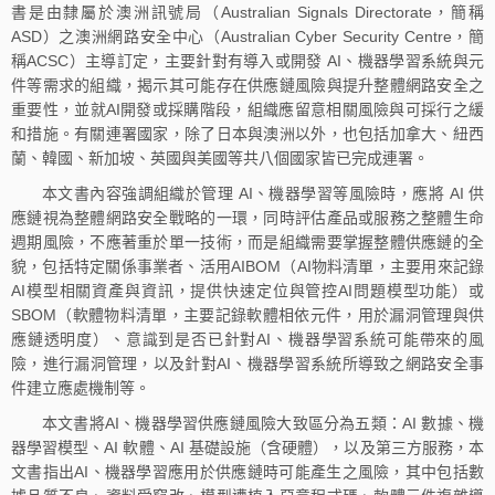
書是由隸屬於澳洲訊號局（Australian Signals Directorate，簡稱
ASD）之澳洲網路安全中心（Australian Cyber Security Centre，簡
稱ACSC）主導訂定，主要針對有導入或開發 AI、機器學習系統與元
件等需求的組織，揭示其可能存在供應鏈風險與提升整體網路安全之
重要性，並就AI開發或採購階段，組織應留意相關風險與可採行之緩
和措施。有關連署國家，除了日本與澳洲以外，也包括加拿大、紐西
蘭、韓國、新加坡、英國與美國等共八個國家皆已完成連署。
本文書內容強調組織於管理 AI、機器學習等風險時，應將 AI 供
應鏈視為整體網路安全戰略的一環，同時評估產品或服務之整體生命
週期風險，不應著重於單一技術，而是組織需要掌握整體供應鏈的全
貌，包括特定關係事業者、活用AIBOM（AI物料清單，主要用來記錄
AI模型相關資產與資訊，提供快速定位與管控AI問題模型功能）或
SBOM（軟體物料清單，主要記錄軟體相依元件，用於漏洞管理與供
應鏈透明度）、意識到是否已針對AI、機器學習系統可能帶來的風
險，進行漏洞管理，以及針對AI、機器學習系統所導致之網路安全事
件建立應處機制等。
本文書將AI、機器學習供應鏈風險大致區分為五類：AI 數據、機
器學習模型、AI 軟體、AI 基礎設施（含硬體），以及第三方服務，本
文書指出AI、機器學習應用於供應鏈時可能產生之風險，其中包括數