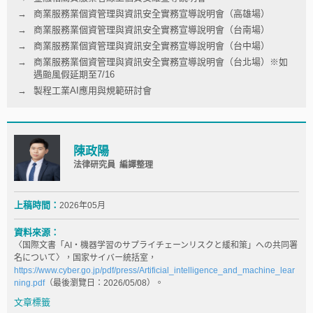
商業服務業個資管理與資訊安全實務宣導說明會（高雄場）
商業服務業個資管理與資訊安全實務宣導說明會（台南場）
商業服務業個資管理與資訊安全實務宣導說明會（台中場）
商業服務業個資管理與資訊安全實務宣導說明會（台北場）※如
遇颱風假延期至7/16
製程工業AI應用與規範研討會
陳政陽
法律研究員 編譯整理
上稿時間：
2026年05月
資料來源：
〈国際文書「AI・機器学習のサプライチェーンリスクと緩和策」への共同署
名について〉，国家サイバー統括室，
https://www.cyber.go.jp/pdf/press/Artificial_intelligence_and_machine_lear
ning.pdf
（最後瀏覽日：2026/05/08）。
文章標籤