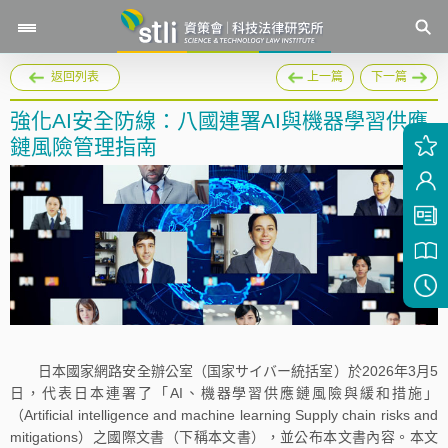
返回列表
上一篇
下一篇
強化AI安全防線：八國連署AI與機器學習供應
鏈風險管理指南
日本國家網路安全辦公室（国家サイバー統括室）於2026年3月5
日，代表日本連署了「AI、機器學習供應鏈風險與緩和措施」
（Artificial intelligence and machine learning Supply chain risks and
mitigations）之國際文書（下稱本文書），並公布本文書內容。本文