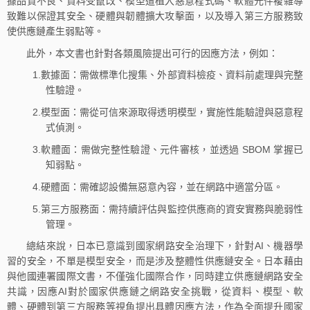
據品質不良、資料受竄改、模型遭植入惡意程式碼、軟體元件複雜導
致難以保證其安全、硬體與韌體擴大攻擊面，以及導入第三方服務致
使供應鏈產生弱點等。
此外，本文書也針對各類風險提出可行的因應方法，例如：
1.數據面：需做標準化搜集、外部資料檢疫、資料前處理與完整
性驗證。​
2.模型面：需從可信來源取得透明模型，實施性能驗證與惡意程
式偵測。​
3.軟體面：需做完整性驗證、元件審核，並透過 SBOM 掌握已
知弱點。
4.硬體面：需確認設備無惡意內容，並在網路中適當分區。
5.第三方服務面：需持續評估與監控供應商的資安實務與脆弱性
管理。
總結來說，日本已意識到國家網路安全治理下，針對AI、機器學
習的安全，不單是模型安全，而是涉及整體性供應鏈安全。日本藉由
與他國連署國際文書，不僅強化國際合作，同時建立供應鏈網路安全
共識，因應AI對於國家供應鏈之網路安全挑戰，從資料、模型、軟
體、硬體到第三方服務等視角提出具體因應方法，作為全面提升國家