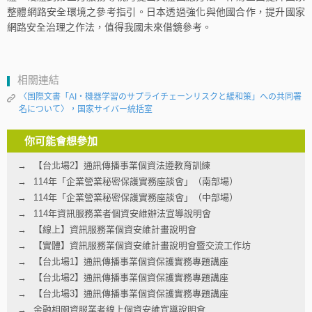
整體網路安全環境之參考指引。日本透過強化與他國合作，提升國家
網路安全治理之作法，值得我國未來借鏡參考。
相關連結
〈国際文書「AI・機器学習のサプライチェーンリスクと緩和策」への共同署
名について〉，国家サイバー統括室
你可能會想參加
【台北場2】通訊傳播事業個資法遵教育訓練
114年「企業營業秘密保護實務座談會」（南部場）
114年「企業營業秘密保護實務座談會」（中部場）
114年資訊服務業者個資安維辦法宣導說明會
【線上】資訊服務業個資安維計畫說明會
【實體】資訊服務業個資安維計畫說明會暨交流工作坊
【台北場1】通訊傳播事業個資保護實務專題講座
【台北場2】通訊傳播事業個資保護實務專題講座
【台北場3】通訊傳播事業個資保護實務專題講座
金融相關資服業者線上個資安維宣導說明會