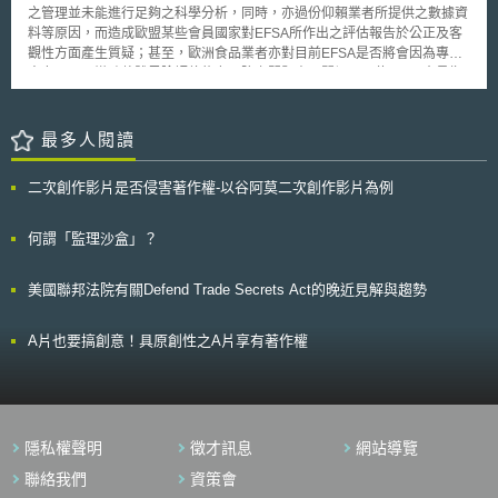
蘭、挪威、瑞士）的徵稅在每噸30歐元以上，遠低於環境損害的程度，近年
例如國際標準組織與國際汽車工程師協會（International Standards
之管理並未能進行足夠之科學分析，同時，亦過份仰賴業者所提供之數據資
來甚至有國家降低能源稅。 該報告表示，改善稅收政策、為低碳技術
Organization, ISO/SAE International, SAE）先前所訂定的車輛網路安全標
料等原因，而造成歐盟某些會員國家對EFSA所作出之評估報告於公正及客
提供公平的機會，將有助於將投資轉向更環保的選擇，且額外的稅收可用於
準ISO/SAE 21434的基礎前提下，進一步提出政府對車輛網路安全要求的努
觀性方面產生質疑；甚至，歐洲食品業者亦對目前EFSA是否將會因為專家
社會目的，例如降低所得稅、增加基礎設施或醫療健保支出，OECD未來將
力。
人力不足而導致整體風險評估能力下降之問題表示關切。一位EFSA官員指
衡量減排與其他社會目標（如健康與工作），採取有效的激勵措施減少碳排
出：我們需要更多科學專家來協助處理與風險評估有關之事務。 其
放，並呼籲各國政府應正視此一問題。
次，隨著各界因對GMO產品不當之批判與歐洲整體食品安全評估工作量增
加等因素，EFSA於日前決定，欲透過建立一外部專家資料庫(External
最多人閱讀
Expert Database)，來協助其風險評估工作之執行並促進評估專家招募過程
之透明化，以達成免除外界對於歐洲食品安全評估過程疑慮之目的。不過，
二次創作影片是否侵害著作權-以谷阿莫二次創作影片為例
這些將提供協助之專家，並不會因此而真正成為EFSA科學評估小組成員(其
將被視為是由人民主動對該小組執行評估工作提供協助)。除EFSA擬徵求歐
盟境內專家學者外，未來其亦將邀請歐盟以外其他國家並在該領域為重要研
何謂「監理沙盒」？
究先驅之專家提供協助，以增加風險評估之品質與客觀性。 再者，綠
色和平組織歐洲發言人Mark對於EFSA現階段執行之工作狀況也表示意見並
美國聯邦法院有關Defend Trade Secrets Act的晚近見解與趨勢
指出：目前EFSA是在一種配備不良(ill-equipped)之狀態下，來勉強執行其
所執掌之事務；不過，更讓人感到憂心者，則是由EFSA科學評估小組所做
出科學性之意見，於不同會員國家間或於歐盟以外其他國家其是否仍將會被
A片也要搞創意！具原創性之A片享有著作權
完全採納之問題。有鑒於此，相關人士認為：應再次強化EFSA於風險評估
方面之能力！ 最後，一位非政府機組織專家也提醒：僅單純地透過專
家庫之建立，其實，並不能圓滿地解決當前EFSA於決策機制中所遭遇之困
難；而只有當EFSA在未來欲邀請外部專家提供協助與支援時，一併將資金
及相關政策配套措施納入考量後，才是此問題真正解決之道。
隱私權聲明
徵才訊息
網站導覽
聯絡我們
資策會