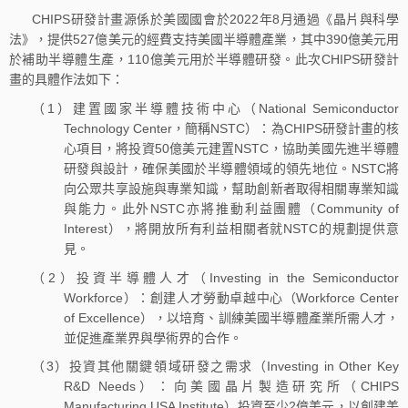
CHIPS研發計畫源係於美國國會於2022年8月通過《晶片與科學
法》，提供527億美元的經費支持美國半導體產業，其中390億美元用
於補助半導體生產，110億美元用於半導體研發。此次CHIPS研發計
畫的具體作法如下：
（1）建置國家半導體技術中心（National Semiconductor
Technology Center，簡稱NSTC）：為CHIPS研發計畫的核
心項目，將投資50億美元建置NSTC，協助美國先進半導體
研發與設計，確保美國於半導體領域的領先地位。NSTC將
向公眾共享設施與專業知識，幫助創新者取得相關專業知識
與能力。此外NSTC亦將推動利益團體（Community of
Interest），將開放所有利益相關者就NSTC的規劃提供意
見。
（2）投資半導體人才（Investing in the Semiconductor
Workforce）：創建人才勞動卓越中心（Workforce Center
of Excellence），以培育、訓練美國半導體產業所需人才，
並促進產業界與學術界的合作。
（3）投資其他關鍵領域研發之需求（Investing in Other Key
R&D Needs）：向美國晶片製造研究所（CHIPS
Manufacturing USA Institute）投資至少2億美元，以創建美