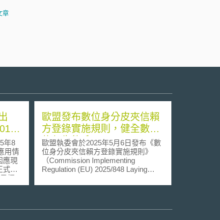
文章
出
歐盟發布數位身分皮夾信賴
016
方登錄實施規則，健全數位
信任生態系
5年8
歐盟執委會於2025年5月6日發布《數
與應用情
位身分皮夾信賴方登錄實施規則》
因應現
（Commission Implementing
正式宣
Regulation (EU) 2025/848 Laying
畫目標
down Rules for the Application of
，促進
Regulation (EU) No 910/2024 of the
關政
European Parliament and of the
ICT
Council as regards the Registration of
領域及
Wallet-Relying Parties）（下稱實施規