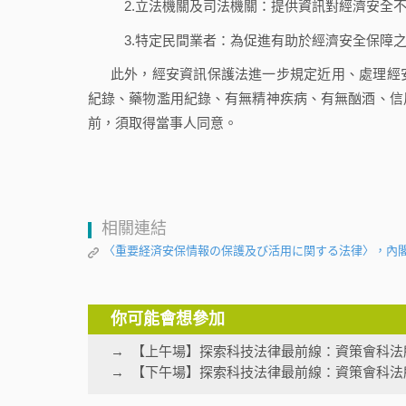
2.立法機關及司法機關：提供資訊對經濟安全
3.特定民間業者：為促進有助於經濟安全保障
此外，經安資訊保護法進一步規定近用、處理經
紀錄、藥物濫用紀錄、有無精神疾病、有無酗酒、信
前，須取得當事人同意。
相關連結
〈重要経済安保情報の保護及び活用に関する法律〉，內
你可能會想參加
【上午場】探索科技法律最前線：資策會科法
【下午場】探索科技法律最前線：資策會科法