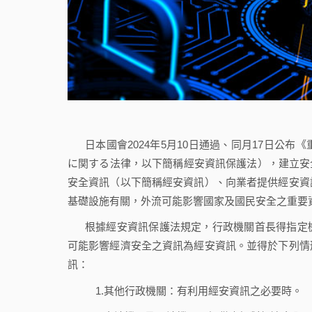
日本國會2024年5月10日通過、同月17日公
に関する法律，以下簡稱經安資訊保護法），建立安
安全資訊（以下簡稱經安資訊）、向業者提供經安資
基礎設施有關，外流可能影響國家及國民安全之重要
根據經安資訊保護法規定，行政機關首長得指定
可能影響經濟安全之資訊為經安資訊。並得於下列情
訊：
1.其他行政機關：有利用經安資訊之必要時。