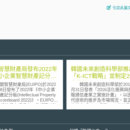
引註此篇
智慧財產局發布2022年
韓國未來創造科學部推
小企業智慧財產記分
「K-ICT戰略」並制定2
實施計畫
慧財產局(EUIPO)於2022
韓國未來創造科學部於201
28日發布了2022年《中小企業
月31日發表「2016活化振興
分板(Intellectual Property
報通信產業之實施計畫」，以
coreboard 2022)》。EUIPO從
代技術的進步及市場現況，並
6年起進行本項調查，希望可以瞭
佈推出「K-ICT戰略」，於計
企業的現況，持續強化中小企
中具體呈現連結韓國ICT產業
慧財產權保護。本次調查在
相關發展。 為加速推動相
9年調查的基礎上，於2022年3月
策，未來創造科學部所推出「K-
間，針對歐盟境內8,372間中小
戰略」，主要係規劃四大推動