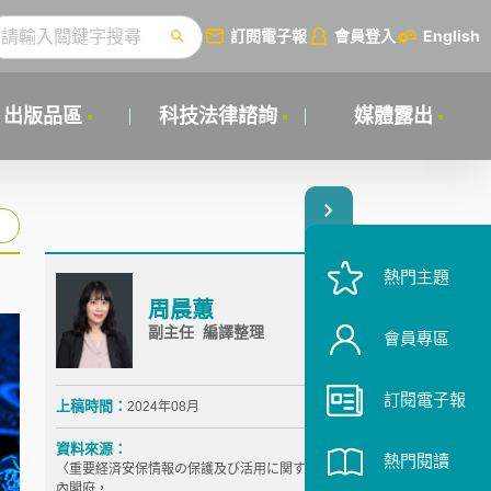
訂閱電子報
會員登入
English
出版品區
科技法律諮詢
媒體露出
熱門主題
周晨蕙
副主任 編譯整理
會員專區
訂閱電子報
上稿時間：
2024年08月
資料來源：
熱門閱讀
〈重要経済安保情報の保護及び活用に関する法律〉，
內閣府，