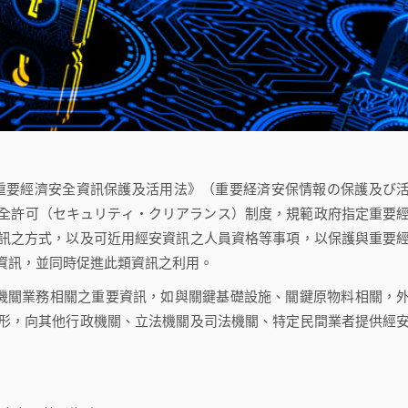
布《重要經濟安全資訊保護及活用法》（重要経済安保情報の保護及び
全許可（セキュリティ・クリアランス）制度，規範政府指定重要
訊之方式，以及可近用經安資訊之人員資格等事項，以保護與重要
資訊，並同時促進此類資訊之利用。
機關業務相關之重要資訊，如與關鍵基礎設施、關鍵原物料相關，
形，向其他行政機關、立法機關及司法機關、特定民間業者提供經