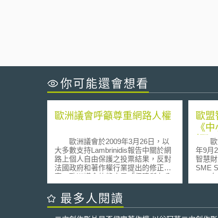
你可能還會想看
歐洲議會呼籲尊重網路人權
歐盟
《中
板》
歐洲議會於2009年3月26日，以
歐盟智
大多數支持Lambrinidis報告中關於網
年9月
路上個人自由保護之投票結果，反對
智慧財產記
法國政府和著作權行業提出的修正
SME S
案。歐洲議會的態度是「保障所有公
201
民接近使用網路就如同保障所有公民
解中小
接受教育」，而且「政府或私人組織
業的智
最多人閱讀
不能以處罰之方式拒給這種接近使用
201
的權利」。歐洲議會議員要求會員國
至5月