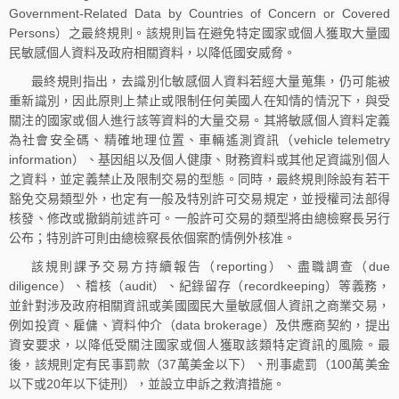
Government-Related Data by Countries of Concern or Covered
Persons）之最終規則。該規則旨在避免特定國家或個人獲取大量國
民敏感個人資料及政府相關資料，以降低國安威脅。
最終規則指出，去識別化敏感個人資料若經大量蒐集，仍可能被
重新識別，因此原則上禁止或限制任何美國人在知情的情況下，與受
關注的國家或個人進行該等資料的大量交易。其將敏感個人資料定義
為社會安全碼、精確地理位置、車輛遙測資訊（vehicle telemetry
information）、基因組以及個人健康、財務資料或其他足資識別個人
之資料，並定義禁止及限制交易的型態。同時，最終規則除設有若干
豁免交易類型外，也定有一般及特別許可交易規定，並授權司法部得
核發、修改或撤銷前述許可。一般許可交易的類型將由總檢察長另行
公布；特別許可則由總檢察長依個案酌情例外核准。
該規則課予交易方持續報告（reporting）、盡職調查（due
diligence）、稽核（audit）、紀錄留存（recordkeeping）等義務，
並針對涉及政府相關資訊或美國國民大量敏感個人資訊之商業交易，
例如投資、雇傭、資料仲介（data brokerage）及供應商契約，提出
資安要求，以降低受關注國家或個人獲取該類特定資訊的風險。最
後，該規則定有民事罰款（37萬美金以下）、刑事處罰（100萬美金
以下或20年以下徒刑），並設立申訴之救濟措施。