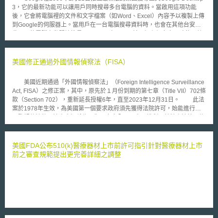
3，它的最新功能可以讓用戶同時搜尋多台電腦的資料。當啟用這項功能
後，它會將電腦裡的文件和文字檔案（如Word、Excel）內容予以複製上傳
到Google的伺服器上。當用戶在一台電腦搜尋資料時，也會在其他台安裝
此工具的電腦自動開始搜尋。Google 表示，目前已經有很多人同時使用數
台電腦，這個新功能可以讓使用者的生活更為便利。 但是倡導網路隱
私權的團體Electronic Frontier基金會卻表示憂慮。由於新功能可能會讓駭
客更容易盜取用戶個人資料，用戶的個人隱私將面臨更大的威脅。該基金會
美國修正通過外國情報偵察法（FISA）
律師Fred von Lohmann認為，使用者應重視個人資料被放在Google伺服器
上可能產生的問題，這比便利性更為重要。因為使用時若未花時間處理功能
美國近期通過「外國情報偵察法」（Foreign Intelligence Surveillance
選項和設定問題，它將可能導致個人資料諸如納稅、醫藥和財物紀錄，以及
Act, FISA）之修正案，其中，原先於１月份到期的第七章（Title VII）702條
其他文字檔案等資料外洩。
款（Section 702），重新延長授權6年，直至2023年12月31日。 此法
案於1978年生效，為美國第一個要求政府須先獲得法院許可，始能進行電
子監視的法律。法案宗旨係為平衡國家安全以及人民權利，基於憲法第四修
正案對人民的保障，使身處美國領土內的人民免於被恣意監視，國家在通常
情況下，須獲得外國情報偵察法院（Foreign Intelligence Surveillance
Court, FISC）搜索票（warrant）才可對人民進行搜查。 本次法案修正
美國FDA公布510(k)醫療器材上市前許可指引針對醫療器材上市
通過後，使聯邦調查局能夠持續使用情報數據資料庫，以獲取有關美國人的
前之審查規範提出更完善詳細之調整
信息，但法案新增要求聯邦調查局在預測性刑事調查中（predicated
criminal investigation）如要索取與國家安全無關的內容，必須事先經FISC
法院審查許可（court order）。 因911恐攻事件後出現的反恐需要，
2008年增訂第七章702條款為FISA的正式條款，原本在今年1月到期，法案
修正通過後，此條款延長授權6年。目的為美國公民提供隱私保護，禁止政
府針對美國公民和位於美國境內的外國人為監視對象；僅處於國外的外國
人，涉及外國情報資訊才可被列為本條進行監視的目標。允許情報部門，在