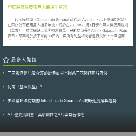
三個政府部門（外國情報偵察法院，行政部門和國會）的監督下，收集關於
印度民航局發布無人機規則草案
國際恐怖分子，武器散布者以及其他位於美國境外的重要外國情報。
此項修正案保留702條款的操作靈活性，並加入了一些增強隱私措施及要
求。惟，受質疑且具爭議的是，702條款條文內容規範，允許美國政府的情
印度民航局（Directorate General of Civil Aviation，以下簡稱DGCA）
報機構--國家安全局（National Security Agency, NSA）基於該條款，例外
在禁止公眾使用無人機多年後，終於在2017年11月1日發布無人機使用規則
不需法院搜索票，可向Google、Apple、微軟、Facebook或電信業者等美
（草案），並於網站上公開徵求意見。民航局部長P Ashok Gajapathi Raju
國企業蒐集、調閱國外非美國人用戶的海外通訊內容（包含電子郵件、電
表示，草案將於接下來的30日內，與所有利益相關者進行交流，一旦協商完
話、其他私人信息等），當這些被監聽的國外用戶之通訊對象係涉及美國人
成，將會確定無人機監管框架。預計今年12月底前完成訂定無人機使用管理
時亦同；意即，若美國人曾接觸被鎖定的國外對象，也會被納入調查並取得
規範，包含商業用途無人機。 根據規則草案，無人機依照最大起飛重
通訊紀錄等個資，且禁止業者通知受影響的用戶。曾有國會參議員試圖修改
量將其分為五類，分別為： 奈米（nano）無人機：重量小於250克； 微型
此法案，加入隱私保護條款，但最終並未獲多數同意。
（micro）無人機：重量在250克和2公斤之間； 迷你無人機（mini）：重量
最多人閱讀
介於2公斤至25公斤； 小型無人機：重量25公斤至150公斤； 大型無人機：
重量150公斤以上。 除了飛行能力不超過50英尺高度的奈米無人機，所
二次創作影片是否侵害著作權-以谷阿莫二次創作影片為例
有無人機必須依照DGCA規定取得識別碼（Unique Identification
Number）。針對2公斤以上的無人機需有無人機操作員許可證
（Unmanned Aircraft Operator Permit），任何無人機的遙控飛行員必須年
何謂「監理沙盒」？
滿18歲，且需受過規定的培訓。 另，基於安全考量，草案規定禁止飛
行無人機之區域，例如：機場範圍半徑5公里內、國際邊界50公里範圍內、
美國聯邦法院有關Defend Trade Secrets Act的晚近見解與趨勢
戰略區域500公尺以內的國家重地、人口稠密地區、影響公共安全或正在進
行緊急行動的地區、移動式平台（如：汽車、飛機或輪船）、及國家公園和
野生動物保護區等生態敏感區域（eco-sensitive areas）等，違規者將依印
A片也要搞創意！具原創性之A片享有著作權
度刑法之規定起訴。