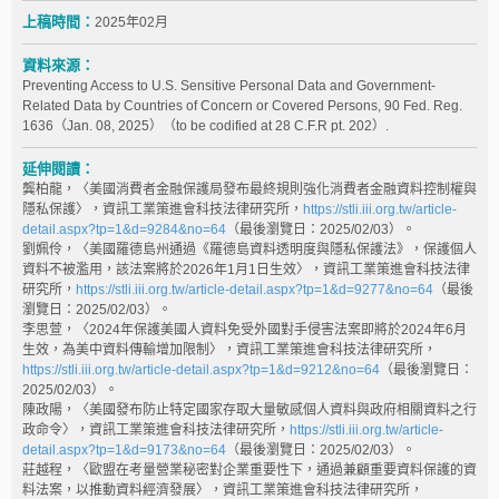
上稿時間：
2025年02月
資料來源：
Preventing Access to U.S. Sensitive Personal Data and Government-
Related Data by Countries of Concern or Covered Persons, 90 Fed. Reg.
1636（Jan. 08, 2025）（to be codified at 28 C.F.R pt. 202）.
延伸閱讀：
龔柏龍，〈美國消費者金融保護局發布最終規則強化消費者金融資料控制權與
隱私保護〉，資訊工業策進會科技法律研究所，
https://stli.iii.org.tw/article-
detail.aspx?tp=1&d=9284&no=64
（最後瀏覽日：2025/02/03）。
劉姵伶，〈美國羅德島州通過《羅德島資料透明度與隱私保護法》，保護個人
資料不被濫用，該法案將於2026年1月1日生效〉，資訊工業策進會科技法律
研究所，
https://stli.iii.org.tw/article-detail.aspx?tp=1&d=9277&no=64
（最後
瀏覽日：2025/02/03）。
李思萱，〈2024年保護美國人資料免受外國對手侵害法案即將於2024年6月
生效，為美中資料傳輸增加限制〉，資訊工業策進會科技法律研究所，
https://stli.iii.org.tw/article-detail.aspx?tp=1&d=9212&no=64
（最後瀏覽日：
2025/02/03）。
陳政陽，〈美國發布防止特定國家存取大量敏感個人資料與政府相關資料之行
政命令〉，資訊工業策進會科技法律研究所，
https://stli.iii.org.tw/article-
detail.aspx?tp=1&d=9173&no=64
（最後瀏覽日：2025/02/03）。
莊越程，〈歐盟在考量營業秘密對企業重要性下，通過兼顧重要資料保護的資
料法案，以推動資料經濟發展〉，資訊工業策進會科技法律研究所，