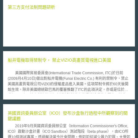
Commission﹚正在規劃研提一個關於負責任奈米科技研究相關的自願執行
規範﹙voluntary code of conduct﹚。 本執行規範將採用由歐盟執委會
第三方支付法制問題研析
推薦﹙recommendation﹚的方式，由其邀請各會員國、產業界、大學、資
助機構﹙funding organizations﹚、研究人員及其他與此相關的利害關係人
次來執行。歐盟執委會本身也會將此項原則落實在相關研發政策當中。目
前，歐盟執委會在今﹙2007﹚年7月9日至9月21日將對外進行諮詢
﹙consultation﹚，所收集到的各項意見會作為本執行規範的基礎。
船井電機取得禁制令， 禁止VIZIO高畫質電視進口美國
美國國際貿易委員會(International Trade Commission, ITC)於日前
(2009月4月10日)做出對船井電機(Funai Electric Co.) 有利的禁制令，禁止
美國高畫質電視公司VIZIO的侵權產品進入美國。這項禁制令將於60天後開
始生效，除非美國總統歐巴馬的覆審推翻了ITC的此項決定，亦或是位於華
盛頓州一專門於專利法的聯邦上訴法院對此專利侵權紛爭做出覆審。於此同
時VIZIO 公司若仍執意要繼續將係爭電視產品進口美國，則必須為每台電視
付出$2.5美元的抵押金(bond) 。VIZIO 公司的業務與行政部門副總裁 Rob
Brinkman表示他們將會利用各種管道對該禁制令抗爭到底。 北美電視
英國資訊委員辦公室（ICO）發布沙盒執行過程中所觀察到的關
大廠 VIZIO位於美國加州爾灣（Irvin, California），於去年第四季在北美地
鍵議題
區銷售1.2百萬台高畫質電視，銷售量僅次於當地銷售第一大廠三星
2019年9月英國資訊委員辦公室（Information Commissioner's Office,
(Samsung Electronics) 。VIZIO 公司的高畫質電視皆由台灣的母公司瑞軒
ICO）啟動沙盒計畫（ICO Sandbox）測試階段（beta phase），由ICO所
科技（AmTRAN）所製造。 船井電機與VIZIO之間的專利訴訟纏鬥始於
選10個測試專案，透過解決當今社會問題，例如如何減少暴力犯罪、大學如