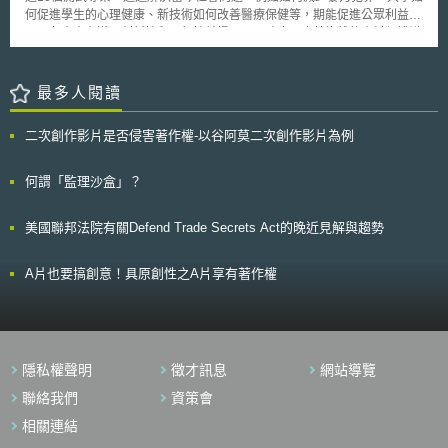
2007年3月，船井電機在美國加州中部聯邦地方法院 (Central California
何促進學生的心理健康、新技術如何改善醫療保健等，期能促進公眾利益。
District Court)控告Vizio等14家公司侵權，並於同年10月於美國國際貿易委
各專案在滿足創新性和可行性前提下，同時也面臨著複雜的資料保護議
員會以侵害其數位電視相關專利權提起侵權訴訟。然而美國專利局卻於
題，因此ICO持續與各專案溝通，提供其應用現有個資保護指引之建議，如
2008年9月19日初步判定訴訟中的專利6,115,074號無效，而專利
歐盟一般資料保護規則之資料保護影響評估指導文件（Guide to the GDPR
5,329,369號則於2009年2月9日被美國專利局第二次駁回。VIZIO公司在這
- Data protection impact assessment）、資料保護自我評估工具包（Data
最多人閱讀
場智財攻防戰中除了以專利無效來解除侵權訴訟之外並乘勝追擊，在專利無
protection self-assessment toolkit）等。自2019年3月底開始（受理申請）
效判決最終確定後，於加州中部聯邦地方法院提出船井電機反托拉斯和不公
迄今，ICO沙盒執行過程中所觀察到的關鍵議題如下： 公部門資料應用效
平競爭訴訟。至於美國總統的覆審將僅只於考量以公眾的利益(public
二次創作影片是否侵害著作權-以谷阿莫二次創作影片為例
益：部份參與者正在克服與公部門進行歷史資料共享，或是如何整合應用大
interest)來看是否要推翻該禁令。
數據等。個人資料與新技術應用，必須與資料主體的權利和自由進行權衡。
同意：確保各方對於「同意」（Consent）之理解，以弭平差異，同時向公
何謂「監理沙盒」？
眾提供透明資訊。 新技術的挑戰：應用語音生物辨識（voice
biometrics）、臉部辨識技術（facial recognition technology, FRT）等，需
美國聯邦法院有關Defend Trade Secrets Act的晚近見解與趨勢
要在適當基礎上處理特殊類別資料。 資料分析（Data analytics）：以符合
資料保護的方式進行資料分析，處理特殊類別資料的適法性，評估處理過程
中的風險，並檢查可能用於資料分析的資料來源，確保符合目的之應用。
A片也要搞創意！具原創性之A片享有著作權
未來的6個月，ICO將持續與各專案合作，使其為有效的解決方案，為
公眾提供創新合規之產品與服務，並成為未來結合資料保護和創新應用之規
劃藍圖，以奠定隱私保護的基石。
隱私權聲明
徵才訊息
網站導覽
聯絡我們
資策會
相關連結