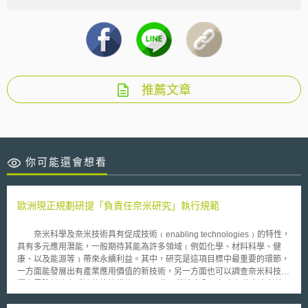
推薦文章
你可能還會想看
歐洲現正規劃研提「負責任奈米研究」執行規範
奈米科學及奈米技術具有促成技術﹙enabling technologies﹚的特性，
具有多元應用潛能，一般期待其能為許多領域﹙例如化學、材料科學、健
康、以及能源等﹚帶來永續利益。其中，研究是這項目標中最重要的環節，
一方面能發展出有產業應用價值的新技術，另一方面也可以調查奈米科技的
潛在風險並建立妥適的控管措施。 為了營造安全且負責任的奈米科技
研發環境，並為安全且負責任之應用及使用鋪軌，歐盟執委會﹙European