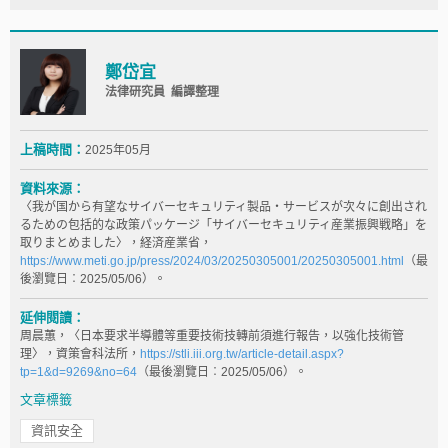
鄭岱宜
法律研究員 編譯整理
上稿時間：
2025年05月
資料來源：
〈我が国から有望なサイバーセキュリティ製品・サービスが次々に創出され
るための包括的な政策パッケージ「サイバーセキュリティ産業振興戦略」を
取りまとめました〉，経済産業省，
https://www.meti.go.jp/press/2024/03/20250305001/20250305001.html
（最
後瀏覽日︰2025/05/06）。
延伸閱讀：
周晨蕙，〈日本要求半導體等重要技術技轉前須進行報告，以強化技術管
理〉，資策會科法所，
https://stli.iii.org.tw/article-detail.aspx?
tp=1&d=9269&no=64
（最後瀏覽日︰2025/05/06）。
文章標籤
資訊安全