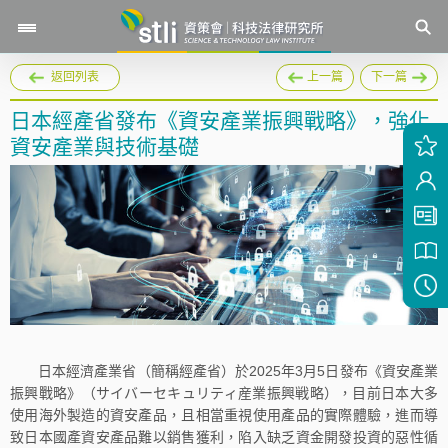
返回列表
上一篇
下一篇
日本經產省發布《資安產業振興戰略》，強化
資安產業與技術基礎
日本經濟產業省（簡稱經產省）於2025年3月5日發布《資安產業
振興戰略》（サイバーセキュリティ産業振興戦略），目前日本大多
使用海外製造的資安產品，且相當重視使用產品的實際體驗，進而導
致日本國產資安產品難以銷售獲利，陷入缺乏資金開發投資的惡性循