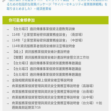
〈我が国から有望なサイバーセキュリティ製品・サービスが次々に創出され
るための包括的な政策パッケージ「サイバーセキュリティ産業振興戦略」を
取りまとめました〉，経済産業省
你可能會想參加
【台北場2】通訊傳播事業個資法遵教育訓練
114年「企業營業秘密保護實務座談會」（南部場）
114年「企業營業秘密保護實務座談會」（中部場）
114年資訊服務業者個資安維辦法宣導說明會
【線上】資訊服務業個資安維計畫說明會
【實體】資訊服務業個資安維計畫說明會暨交流工作坊
【台北場1】通訊傳播事業個資保護實務專題講座
【台北場2】通訊傳播事業個資保護實務專題講座
【台北場3】通訊傳播事業個資保護實務專題講座
金融相關資服業者線上個資安維宣導說明會
商業服務業個資管理與資訊安全實務宣導說明會（高雄場）
商業服務業個資管理與資訊安全實務宣導說明會（台南場）
商業服務業個資管理與資訊安全實務宣導說明會（台中場）
商業服務業個資管理與資訊安全實務宣導說明會（台北場）※如
遇颱風假延期至7/16