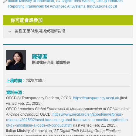
Italian Ministry of Innovation, G7 Digital Tech Working Group Finalizes
Reporting Framework for Advanced AI Systems, Innovazione.gov.it
你可能會想參加
製程工業AI應用與規範研討會
陳郁潔
副法律研究員 編譯整理
上稿時間：
2025年05月
資料來源：
OECD AI Transparency Platform, OECD,
https://transparency.oecd.ai/
(last
visited Feb. 21, 2025).
OECD Launches Global Framework to Monitor Application of G7 Hiroshima
AI Code of Conduct
, OECD,
https://www.oecd.org/en/about/news/press-
releases/2025/02/oecd-launches-global-framework-to-monitor-application-
of-g7-hiroshima-ai-code-of-conduct.html
(last visited Feb. 21, 2025).
Italian Ministry of Innovation,
G7 Digital Tech Working Group Finalizes