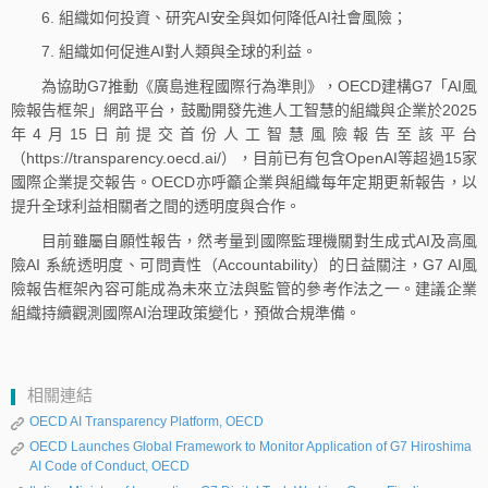
6. 組織如何投資、研究AI安全與如何降低AI社會風險；
7. 組織如何促進AI對人類與全球的利益。
為協助G7推動《廣島進程國際行為準則》，OECD建構G7「AI風
險報告框架」網路平台，鼓勵開發先進人工智慧的組織與企業於2025
年4月15日前提交首份人工智慧風險報告至該平台
（https://transparency.oecd.ai/），目前已有包含OpenAI等超過15家
國際企業提交報告。OECD亦呼籲企業與組織每年定期更新報告，以
提升全球利益相關者之間的透明度與合作。
目前雖屬自願性報告，然考量到國際監理機關對生成式AI及高風
險AI 系統透明度、可問責性（Accountability）的日益關注，G7 AI風
險報告框架內容可能成為未來立法與監管的參考作法之一。建議企業
組織持續觀測國際AI治理政策變化，預做合規準備。
相關連結
OECD AI Transparency Platform, OECD
OECD Launches Global Framework to Monitor Application of G7 Hiroshima
AI Code of Conduct, OECD