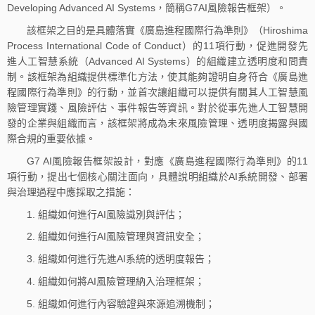
Developing Advanced AI Systems，簡稱G7AI風險報告框架）。
該框架之目的是具體落實《廣島進程國際行為準則》（Hiroshima
Process International Code of Conduct）的11項行動，促進開發先
進人工智慧系統（Advanced AI Systems）的組織建立透明度和問責
制。該框架為組織提供標準化方法，使其能夠證明自身符合《廣島進
程國際行為準則》的行動，並首次讓組織可以提供有關其人工智慧風
險管理實踐、風險評估、事件報告等資訊。對於從事先進人工智慧開
發的企業與組織而言，該框架將成為未來風險管理、透明度揭露與國
際合規的重要依據。
G7 AI風險報告框架設計，對應《廣島進程國際行為準則》的11
項行動，提出七個核心關注面向，具體說明組織於AI系統開發、部署
與治理過程中應採取之措施：
1. 組織如何進行AI風險識別與評估；
2. 組織如何進行AI風險管理與資訊安全；
3. 組織如何進行先進AI系統的透明度報告；
4. 組織如何將AI風險管理納入治理框架；
5. 組織如何進行內容驗證與來源追溯機制；