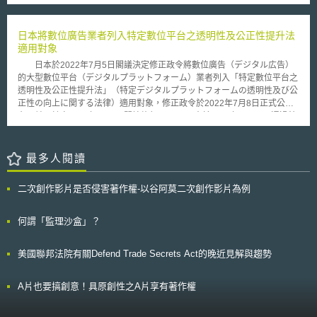
權，也十分樂見此次法院的判決。我們相信我們的科技及智慧財產在市場居
置「司法聯盟鏈」機制，藉由區塊鏈技術，並結合已通過經濟部智慧財產局
有領先的地位，為了保護這些資產，我們將會進行保護的措施。」
審查核准之b-JADE證明標章，明定嚴謹之數位資料管理要求，以期強化數
AuthenTec藉著指紋辨識器增加了很多資產，目前有超過三億個指紋辨識器
日本將數位廣告業者列入特定數位平台之透明性及公正性提升法
位證據同一性及建立簡便驗真程序。因此，未來企業若落實b-JADE證明標
運用在電腦、手機、ＰＤＡ及門禁系統上。所有的指紋辨識器都是依據
適用對象
章所定之管理要求，將幫助營業秘密數位資料通過驗真程序。 本文同
TruePrint的技術精確判斷指紋影像，TruePrint不僅僅可以辨識人類皮膚表
步刊登於TIPS網站（https://www.tips.org.tw）
日本於2022年7月5日閣議決定修正政令將數位廣告（デジタル広告）
層，還可以辨識皮膚表層以下，此項獨一無二的技術不論在任何時間或任何
的大型數位平台（デジタルプラットフォーム）業者列入「特定數位平台之
指紋下，都可準確的辨識任何人。目前AuthenTec的客戶包含宏碁、華碩、
透明性及公正性提升法」（特定デジタルプラットフォームの透明性及び公
惠普、三星、LG等等。 除此案之外，AuthenTec尚有許多懸而未決的
正性の向上に関する法律）適用對象，修正政令於2022年7月8日正式公
案子，在三月時，AuthenTec針對Atrua網站上所秀出的智慧型觸控面板手
布，並預計自2022年8月1日開始施行。 日本於2020年5月27日通過特
機，提出侵害AuthenTec指紋辨識技術的訴訟。
定數位平台之透明性及公正性提升法（以下簡稱本法），要求特定數位平台
業者公開提供服務條件，主動積極採取因應措施並進行自我評估，以提升特
定數位平台透明性與公正性，促進國民經濟健全發展。隨著數位平台重要度
最多人閱讀
與日俱增，數位廣告的數位平台企業影響力亦逐漸擴大，甚至將對媒體事業
收益結構帶來重大改變。日本於2021年6月18日閣議決定「2021經濟財政
二次創作影片是否侵害著作權-以谷阿莫二次創作影片為例
營運及改革基本方針」（経済財政運営と改革の基本方針2021）與「成長
戰略實行計畫」（成長戦略実行計画），均提出須關注數位市場競爭環境，
因應新時代統整數位廣告市場規則，將數位廣告的大型數位平台業者列入本
何謂「監理沙盒」？
法適用對象，整合數位平台透明性與公平性規則。 本次修正政令列入
本法適用對象的數位廣告業者包含：一、日本國內營業額在1000億日圓以
美國聯邦法院有關Defend Trade Secrets Act的晚近見解與趨勢
上的媒體整合型廣告數位平台。二、日本國內營業額在500億日圓以上的廣
告仲介型數位平台。日本期望能藉由統整數位廣告市場規則，解決數位廣告
市場的垂直整合問題，同時強化消費者隱私保護。
A片也要搞創意！具原創性之A片享有著作權