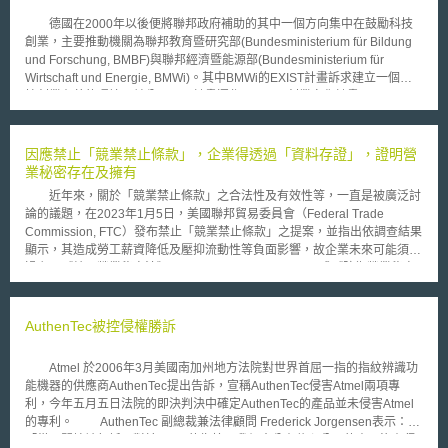
德國在2000年以後便將聯邦政府補助的其中一個方向集中在鼓勵科技
創業，主要推動機關為聯邦教育暨研究部(Bundesministerium für Bildung
und Forschung, BMBF)與聯邦經濟暨能源部(Bundesministerium für
Wirtschaft und Energie, BMWi)。其中BMWi的EXIST計畫訴求建立一個科
技創業有善的環境，並分三項子計畫運作：EXIST創業文化計畫(EXIST-
Gründungskultur)，EXIST創業補助計畫(EXIST-Gründerstipendium)，
EXIST研發成果移轉計畫(EXIST-Forschungstransfer)。 其中，EXIST
創業文化計畫著重於在學研機構內塑造創業文化，誘發學研機構創業潛力與
因應禁止「競業禁止條款」，企業得透過「資料存證」，證明營
企業家性格；EXIST創業計畫則是鎖定學研機構內的個人(科學家、研究生、
業秘密存在及擁有
大學生)，希望透過對這些個人的生活補助，使其商業發想可化為營運計畫
近年來，關於「競業禁止條款」之合法性及有效性等，一直是被廣泛討
書(Businessplan)，進而開發成為商品或服務；EXIST研發成果計畫則是透
論的議題，在2023年1月5日，美國聯邦貿易委員會（Federal Trade
過經費補助，鼓勵學研機構內的研究團隊利用設立衍生公司方式運用研發成
Commission, FTC）發布禁止「競業禁止條款」之提案，並指出依調查結果
果，在創業前的籌備階段與公司設立初期導入專業團隊，協助評估相關的創
顯示，其造成勞工薪資降低及壓抑流動性等負面影響，故企業未來可能須透
業理念、經營模式、財務評估與資金運用等規劃是否妥適，使公司創立的籌
過主張《統一營業秘密法》(Uniform Trade Secrets Act)或《防衛營業秘密
備更為妥善且禁得起市場考驗。
法》(Defend Trade Secrets Act)等，以保護營業秘密。同時應值注意者
為，有論者提出未來解決方案為企業應推動自動化營業秘密管理系統，而其
中一個必要元素是應採取「資料存證」措施，以證明營業秘密存在及擁有。
AuthenTec被控侵權勝訴
所謂自動化營業秘密管理系統，即透過工具，對於營業秘密進行「識
別」與「評估」，並應對於不具有經濟價值的資訊進行解密。惟為避免增加
Atmel 於2006年3月美國南加州地方法院對世界首屈一指的指紋辨識功
營業秘密外洩風險，故相關系統應僅留存後設資料。與此同時，為取得盜用
能機器的供應商AuthenTec提出告訴，宣稱AuthenTec侵害Atmel兩項專
營業秘密相關的勝訴裁判，除應留存及保護任何時點的後設資料外，更應採
利，今年五月五日法院的即決判決中確定AuthenTec的產品並未侵害Atmel
取能夠證明營業秘密存在及擁有之措施，如透過雜湊值或區塊鏈等技術進行
的專利。 AuthenTec 副總裁兼法律顧問 Frederick Jorgensen表示：
「資料存證」，以確保能夠在訴訟上提供必要證據。 最後，近期司法
「從一開始被起訴，對於Atmel的指控，我們十分有信心公司的產品沒有侵
院、法務部、臺灣高等檢察署、內政部警政署及法務部調查局共同規劃與建