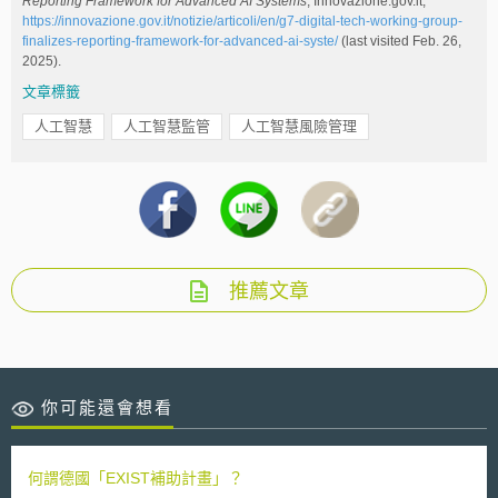
Reporting Framework for Advanced AI Systems
, Innovazione.gov.it,
https://innovazione.gov.it/notizie/articoli/en/g7-digital-tech-working-group-
finalizes-reporting-framework-for-advanced-ai-syste/
(last visited Feb. 26,
2025).
文章標籤
人工智慧
人工智慧監管
人工智慧風險管理
推薦文章
你可能還會想看
何謂德國「EXIST補助計畫」？