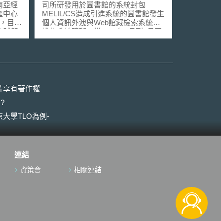
外洩事件
南亞經
司所研發用於圖書館的系統封包
產中心
MELIL/CS造成引進系統的圖書館發生
n），目標
個人資訊外洩與Web館藏檢索系統當
全球智
機的系統障礙。從2010年7月到9月因
藉以打
系統障礙，總共有3間圖書館，共
中心之
2971人的姓名、出生日期、住址、電
圖」的
話及圖書名稱等個人資料外洩。
」、
有關個人資料外洩的經過，是因為三
決」等
菱電機informationsystems公司在研
向全球
發MELIL/CS系統時，先在引進系統的
片享有著作權
全球經
圖書館進行系統測試，於測試之後再
?
加大投
將系統程式帶回公司修改，此時就不
新加坡
知情的將存有個人資料的程式帶回公
大學TLO為例-
次更新這
司，也把這些資料登錄到產品的原始
今的各
碼上。因此將進行測試的2間圖書館使
界趨勢
用人約210人的個人資料登錄於該產
來智慧
品的原始碼上。 但發生個資外洩的直
連結
比重將
接原因更在於負責三菱電機
的依賴
informationsystems公司產品運作、
資策會
相關連結
應以提
維修的銷售伙伴千代田興產公司，該
理與最
公司所設置的伺服器完全沒有設定權
未來產
限區分，甚至不需密碼就可以連接該
用
公司伺服器存取資料。因此發生第三
市場」
人進入該公司伺服器，下載3個引進該
型經濟
系統圖書館約3000人的個人資料。