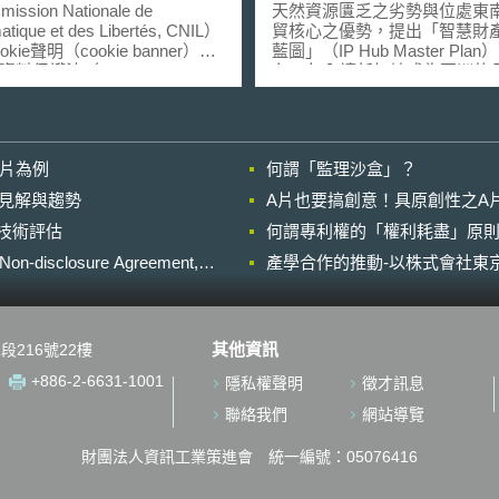
ssion Nationale de
天然資源匱乏之劣勢與位處東
matique et des Libertés, CNIL）
貿核心之優勢，提出「智慧財
kie聲明（cookie banner）違
藍圖」（IP Hub Master Pla
料保護法（Act N°78-17 of 6
在10年內讓新加坡成為亞洲的
y 1978 on Information
慧財產營運中心（IP Hub），
ogy, Data Files and Individual
造新加坡作為亞洲金融與法律
rties）裁罰微軟愛爾蘭分公司
重要地位；「智慧財產中心藍
soft Ireland Operations LTD，
具體規劃包含在「交易與管理
影片為例
何謂「監理沙盒」？
軟）搜尋引擎Bing，並根據
「高值智財申請」與「爭議解
kie蒐集資料間接產生的廣告收
三大面向，成為匯聚亞洲且面
的晚近見解與趨勢
A片也要搞創意！具原創性之A
料主題數量及處理的資料範圍
的智財營運中心。 在考量
進行技術評估
千萬歐元之罰鍰額度，且要求微
何謂專利權的「權利耗盡」原則
濟成長力趨緩，世界各國紛紛
3個月內限期改正，如逾期按日
資創新與數位轉型的趨勢下，
losure Agreement,
產學合作的推動-以株式會社東京
萬歐元罰鍰。本案是繼2022年1
智財局（IPOS）於2017年再
以來，CNIL以相同理由分別對
份藍圖：盤點自本藍圖提出迄
le與Facebook裁罰1.5億及6千萬
項執行成果，並探討如何與世
鍰後，再增1件科技巨頭因違法
接軌。在更新版藍圖中強調未
其他資訊
段216號22樓
ookie遭受裁罰之案例。本案對
財產在具創新力公司資產內的
私執法機關參酌於數位環境
遠高於實體財產，對智財體制
+886-2-6631-1001
隱私權聲明
徵才訊息
就cookie聲明如何進行管理之
將與日俱增，新加坡應及早因
細節，具有參考價值。 而
供新創產業包含智財保護、管
聯絡我們
網站導覽
軟之搜尋引擎Bing遭受裁罰之
大化智財價值等協助，以打造
主要可分為二面向： 一、
業競爭力。 更新版藍圖引
財團法人資訊工業策進會 統一編號：05076416
用者事前同意，逕於使用者設
OECD「創新就是將創意帶往
kie 依法國資料保護
之定義，智財產業將成為創新