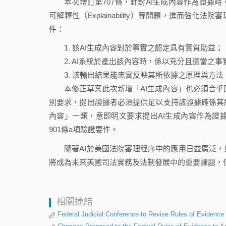
本次增訂第707條，針對AI生成內容作為證據
可解釋性（Explainability）等問題，進而強
件：
1. 該AI生成內容對於事實之認定具有實質助益；
2. AI系統於產出該內容時，係以充分且適當之
3. 該輸出結果能忠實反映其所依據之原理與方
本修正草案此次新增「AI生成內容」也必須合乎
別要求，提出證據者必須提供足以支持該證據確係其所
內容」一類，意即明文要求提出AI生成內容作為證
901條a項驗證要件。
隨著AI於美國法院審理程序中的應用日益廣泛，
將成為未來美國司法實務及法制發展中的重要課題，
相關連結
Federal Judicial Conference to Revise Rules of Evidence