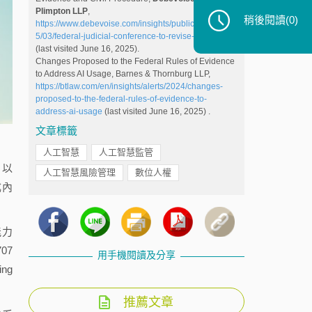
Plimpton LLP
,
稍後閱讀
(0)
https://www.debevoise.com/insights/publications/202
5/03/federal-judicial-conference-to-revise-rules-of
(last visited June 16, 2025).
Changes Proposed to the Federal Rules of Evidence
to Address AI Usage, Barnes & Thornburg LLP,
https://btlaw.com/en/insights/alerts/2024/changes-
proposed-to-the-federal-rules-of-evidence-to-
address-ai-usage
(last visited June 16, 2025) .
文章標籤
人工智慧
人工智慧監管
）以
人工智慧風險管理
數位人權
成內
能力
07
用手機閱讀及分享
ng
推薦文章