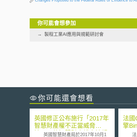
Changes Proposed to the Federal Rules of Evidence to 
你可能會想參加
製程工業AI應用與規範研討會
你可能還會想看
英國修正公布施行「2017年
法國
智慧財產權不正當威脅
擎Bi
法」，使智慧財產權之法規
英國智慧財產局於2017年10月1
法國