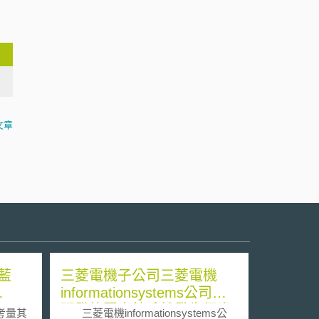
文章
藍
三菱電機子公司三菱電機
informationsystems公司所
研發的圖書館系統發生個資
考量其
三菱電機informationsystems公