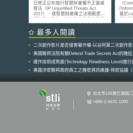
範更具明確性
日修正公布施行智慧財產權不正當威
（Commi
脅法（IP Unjustified Threats Act
l'Infor
2017），使智慧財產權之法規範更具
基於coo
明確及一致性，並協助企業免於昂貴
反法國資
的訴訟費用。 所謂智慧財產權之
Januar
不正當威脅（unjustified threat）係指
Technol
最多人閱讀
無智慧財產權、智慧財產權已過期或
Libe
無效、或雖未實際發生智慧財產權之
（Micro
二次創作影片是否侵害著作權-以谷阿莫二次創作
侵權事實，卻對他人提起侵權之法律
下稱微
行為或措施，該行為耗費成本、引起
coo
美國聯邦法院有關Defend Trade Secrets Act
市場混亂，致使客戶出走並造成企業
入、資
合法販售商品或服務之業務停滯，並
運作技術成熟度(Technology Readiness Level)
定出6
扼殺智慧財產創新之本質，破壞市場
軟應於
美國涉密聯邦政府員工之機密資訊維護-保密協議（Non-disc
衡平。 因涉及智慧財產侵權之法
處以6
NDA）之使用
規範複雜、不明確或不一致，且當有
月6日
侵權之虞尚未進入司法審判程序前其
Goog
紛爭難以解決，致使智慧財產權人
歐元罰
台北市106敦化南路二
（特別是擁有智慧財產權之中小企
運用c
業）不願意實施其權利。因此，修正
我國隱
+886-2-6631-1000
公布施行智慧財產權不正當威脅法將
中，應
有助於智慧財產權人或第三人知悉何
理由與
種行為算是威脅，提供明確之規範框
本案微
架，鼓勵企業建立商談（talk first）文
理由，
化，使爭議雙方可交換訊息以解決紛
未經使
爭，而非興訟。並使企業或個人在智
備中設置coo