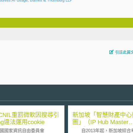
Address AI Usage, Barnes & Thornburg LLP
引註此篇
CNIL重罰微軟因搜尋引
新加坡「智慧財產中心
ng違法運用cookie
圖」（IP Hub Master
Plan）
國家資訊自由委員會
自2013年起，新加坡綜合