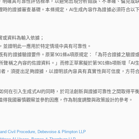
時，明確其可靠性評估標準，以避免出現分析錯誤、不準確、偏見或
化法院審理時的證據審查基礎。本條規定，AI生成內容作為證據必須符合以
事實或資料為輸入依據；
法，並證明此一應用於特定情境中具有可靠性。
既有的證據驗證要件。原第901條a項原規定：「為符合證據之驗證
聲稱之內容的佐證資料。」而修正草案擬於第901條b項新增「AI
據者，須提出足夠證據，以證明該內容具有真實性與可信度，方符
如何在引入生成式AI的同時，於司法創新與證據可靠性之間取得平
值得我國審慎觀察並參酌因應，作為制度調整與政策設計的參考。
 and Civil Procedure, Debevoise & Plimpton LLP